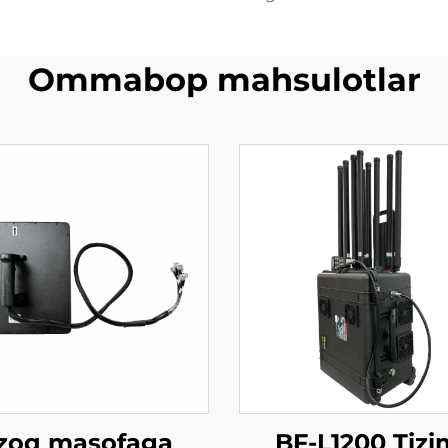
Ommabop mahsulotlar
zoq masofaga
BF-L1200 Tizi