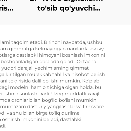
rish
to'sib qo'yuvchi
qurilma
liklarni taqdim etadi. Birinchi navbatda, ushbu
r ham qimmatga kelmaydigan narxlarda asosiy
ilotlarga dastlabki himoyani boshlash imkonini
a boshqariladigan darajada qoladi. O'rtacha
'ni yuqori darajali yechimlarning qimmat
 kiritilgan murakkab tahlil va hisobot berish
ani to'g'risida dalil bo'lishi mumkin. Ko'plab
sidagi modelni ham o'z ichiga olgan holda, bu
itishni osonlashtiradi. Uzoq muddatli xarajt
amda dronlar bilan bog'liq bo'lishi mumkin
m muntazam dasturiy yangilashlar va firmware
ydi va shu bilan birga to'liq qurilma
 oshirish imkonini beradi, dastlabki
di.