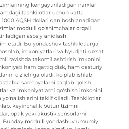
izimlarining kengaytiriladigan narxlar
chamdagi tashkilotlar uchun katta
an 1000 AQSH dollari dan boshlanadigan
tizimlar modulli qo'shimchalar orqali
riladigan asosiy aniqlash
dim etadi. Bu yondashuv tashkilotlarga
oshlab, imkoniyatlari va byudjeti ruxsat
imli ravishda takomillashtirish imkonini
mkoniyati ham qattiq disk, ham dasturiy
rini o'z ichiga oladi, ko'plab ishlab
astlabki sarmoyalarni saqlab qolish
tlar va imkoniyatlarni qo'shish imkonini
o'nalishlarini taklif qiladi. Tashkilotlar
lab, keyinchalik butun tizimni
r, optik yoki akustik sensorlarni
n. Bunday modulli yondashuv umumiy