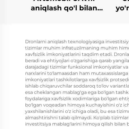
aniqlash qo'l bilan
yo'
ko'chiriladigan
perimetr xavfsizlik
yechimlari dronlarga
ante
Dronlarni aniqlash texnologiyasiga investitsiya
qarshi FPV uchun
tizimlar muhim infratuzilmaning muhim himoy
portativ uzun
to'
xavfsizlik imkoniyatlarini taqdim etadi. Dron
beradi va ehtiyojlari o'zgarishiga qarab yangi
masofali signallarni
chas
darajadagi tizimlar funksional imkoniyatlar va
aniqlash asbobi
narxlarini to'lamaasdan ham mutaxassislarga m
imkoniyatlari tashkilotlarga xavfsizlik protsedu
ishlab chiqaruvchilar soddaroq to'lov variantl
esa cheklangan mablag'ga ega bo'lgan tashkilot
foydalariga xavfsizlik xodimlariga bo'lgan eh
bo'lgan voqeadan himoya kuchayishini o'z ich
yaxshilanishlarini o'z ichiga oladi, bu esa tizi
almashtirishni talab qilmaydi. Ko'plab tizimla
investitsiya mablag'larini himoya qilish bilan