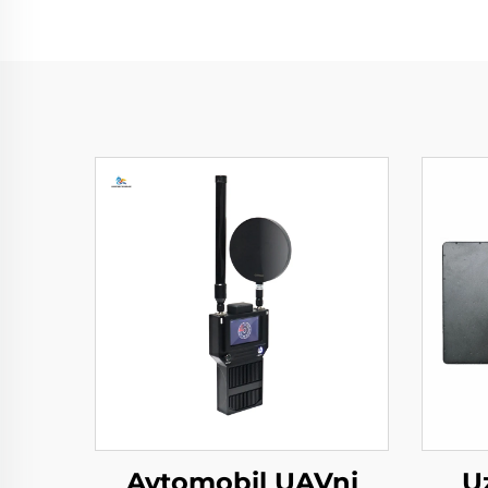
Avtomobil UAVni
U