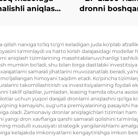
nalishli aniqlash
dronni boshqa
uchun yuqori
qurilmasi
kuchlanishli
nma tizimi Anti-
 qilish narxiga to'liq to'g'ri keladigan juda ko'plab afzal
UAV RF radio
asini ta'minlaydi va hatto kirish darajasidagi modella
siqlari Samarali
larni aniqlash tizimlarining masshtablanuvchanligi tashk
lash mumkin bo'ladi, shu bilan birga dastlabki investitsiy
totali ekran UAV
 xarajatlarni samarali jihatlarini muvozanatlab beradi, ya
signallari
o'ljallangan himoyani taqdim etadi. Ko'pincha tizimlarga
ralarini takomillashtirish va investitsiyalarning foydali ek
arini taklif qiladilar, jumladan, leasing hamda obuna aso
lar uchun yuqori darajali dronlarni aniqlashni qo'lga kir
tiyojning kamayishi, sug'urta premiyalarining pasayishi h
iga oladi. Zamonaviy dronlar aniqlagichlari tizimlari ha
mni yangi dron xavflariga qarshi samarali qolishini ta'minla
rning modulli xususiyati strategik yangilanishlarni amalga
 birga kelajakda imkoniyatlarni kengaytirishga imkon bera