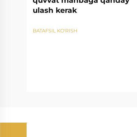
quvvat manbaga qanday
ulash kerak
BATAFSIL KO'RISH