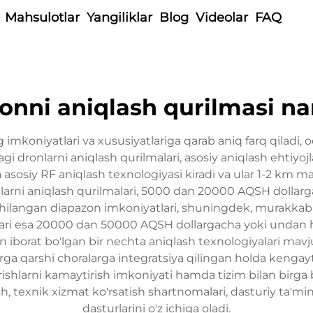
Mahsulotlar
Yangiliklar
Blog
Videolar
FAQ
onni aniqlash qurilmasi na
ing imkoniyatlari va xususiyatlariga qarab aniq farq qil
gi dronlarni aniqlash qurilmalari, asosiy aniqlash ehtiy
asosiy RF aniqlash texnologiyasi kiradi va ular 1-2 km m
larni aniqlash qurilmalari, 5000 dan 20000 AQSH dollar
ilangan diapazon imkoniyatlari, shuningdek, murakkabroq 
lari esa 20000 dan 50000 AQSH dollargacha yoki undan ha
 iborat bo'lgan bir nechta aniqlash texnologiyalari mavju
a qarshi choralarga integratsiya qilingan holda kengayti
tirishlarni kamaytirish imkoniyati hamda tizim bilan birga
sh, texnik xizmat ko'rsatish shartnomalari, dasturiy ta'min
dasturlarini o'z ichiga oladi.