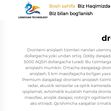
Bosh sahifa
Biz Haqimizda
Biz bilan bog'lanish
dr
Dronlarni aniqlash tizimlari narxlari ularn
dollargacha yoki undan ortiq. Oddiy darajada
5000 AQSH dollargacha turadi. Bu tizimlarga 
aniqlashi mumkin. O'rtacha darajadagi dron
aniqlash, 5 km masofagacha bo'lgan yaxsh
Premium darajadagi dronlarni aniqlash tizim
radar, akustik sensorlar va optik kameradan
qoplamali, avtomatik kuzatish hamda dronlarg
masofasi, aniqlik darajasi, noto'g'ri ogohlan
aks ettiradi. Qo'shimcha xarajatlar o'rnati