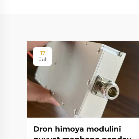
17
Jul
Dron himoya modulini