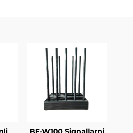
mli
BF-W100 Signallarni