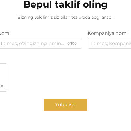
Bepul taklif oling
Bizning vakilimiz siz bilan tez orada bog'lanadi.
Nomi
Kompaniya nomi
0/100
000
Yuborish