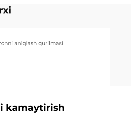
rxi
onni aniqlash qurilmasi
ni kamaytirish