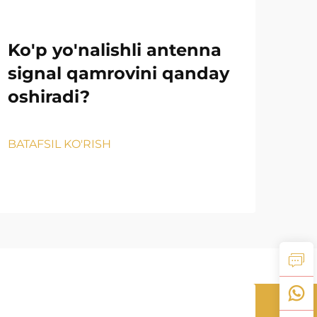
Ko'p yo'nalishli antenna
Si
signal qamrovini qanday
As
oshiradi?
Qa
BATAFSIL KO'RISH
BATA