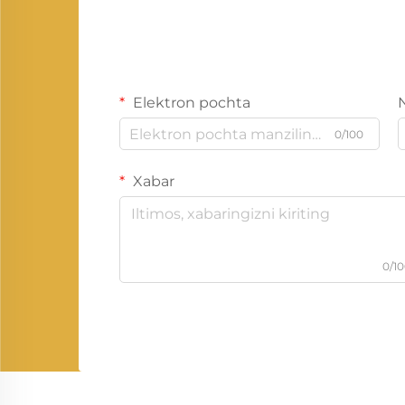
Elektron pochta
0/100
Xabar
0/1