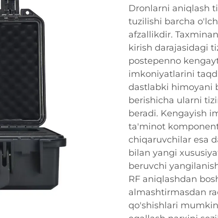
Dronlarni aniqlash t
tuzilishi barcha o'l
afzallikdir. Taxmin
kirish darajasidagi 
postepenno kengayti
imkoniyatlarini taq
dastlabki himoyani b
berishicha ularni tiz
beradi. Kengayish i
ta'minot komponentla
chiqaruvchilar esa d
bilan yangi xususiya
beruvchi yangilanish y
RF aniqlashdan bosh
almashtirmasdan rada
qo'shishlari mumki