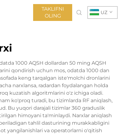
TAKLIFNI
UZ
OLING
rxi
adi, odatda 1000 AQSH dollardan 50 ming AQSH
ojlarini qondirish uchun mos, odatda 1000 dan
asofada keng tarqalgan iste'molchi dronlarini
gacha narxlansa, radardan foydalangan holda
kuzatish algoritmlarini o'z ichiga oladi.
m ko'proq turadi, bu tizimlarda RF aniqlash,
d. Bu yuqori darajali tizimlar 360 graduslik
rilgan himoyani ta'minlaydi. Narxlar aniqlash
 beriladigan tahlil dasturining murakkabligini
ot yangilanishlari va operatorlarni o'qitish