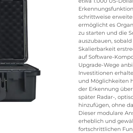
etwa 1.000 US-Dolla
Erkennungsfunktion
schrittweise erweit
ermöglicht es Orga
zu starten und die 
auszubauen, sobald 
Skalierbarkeit erstr
auf Software-Kompon
Upgrade-Wege anbie
Investitionen erhalt
und Möglichkeiten 
der Erkennung über
später Radar-, opti
hinzufügen, ohne d
Dieser modulare Ans
erheblich und gewäh
fortschrittlichen F