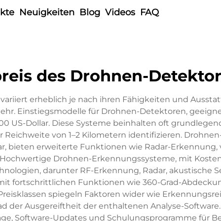
kte
Neuigkeiten
Blog
Videos
FAQ
reis des Drohnen-Detekto
variiert erheblich je nach ihren Fähigkeiten und Ausst
mehr. Einstiegsmodelle für Drohnen-Detektoren, geeign
.000 US-Dollar. Diese Systeme beinhalten oft grundle
Reichweite von 1–2 Kilometern identifizieren. Drohnen
r, bieten erweiterte Funktionen wie Radar-Erkennung, 
en. Hochwertige Drohnen-Erkennungssysteme, mit Kosten
nologien, darunter RF-Erkennung, Radar, akustische S
t fortschrittlichen Funktionen wie 360-Grad-Abdeckun
sklassen spiegeln Faktoren wider wie Erkennungsreic
der Ausgereiftheit der enthaltenen Analyse-Software. Z
ge, Software-Updates und Schulungsprogramme für Bed