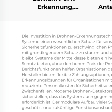
Erkennung,
Ant
handgeführte
L
Perimeter-
Rich
Sicherheitslösungen
UAV 
Die Investition in Drohnen-Erkennungstechnol
gegen Drohnen,
Systeme einen wesentlichen Schutz für sensi
tragbarer
Fre
Sicherheitsfunktionen zu erschwinglichen Pr
mit grundlegendem Schutz zu starten und d
Langstrecken-Signal-
bleibt. Systeme der Mittelklasse bieten ein
Detektor für FPV
Schutz bieten, ohne den hohen Preis der Pr
Berichtsfunktionen helfen Organisationen dab
Hersteller bieten flexible Zahlungsoption
Erkennungslösungen für Organisationen mit 
reduzierte Personalkosten für Sicherheitsd
Zwischenfällen. Moderne Drohnen-Detektor
sicherstellen, dass das System auch gegen 
erforderlich ist. Der modulare Aufbau vieler
geschützt und zukünftige Funktionsausbau