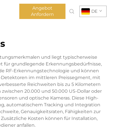
Angebot
DE
Anfordern
rs
attungsmerkmalen und liegt typischerweise
et für grundlegende Erkennungsbedürfnisse,
gende RF-Erkennungstechnologie und können
-Detektoren im mittleren Preissegment, mit
verbesserte Reichweiten bis zu 5 Kilometern
 zwischen 20.000 und 50.000 US-Dollar oder
ensoren und optische Kameras. Diese High-
g, automatischem Tracking und Integration
hweite, Genauigkeitsraten, Fähigkeiten zur
usätzliche Kosten können für Installation,
iener anfallen.