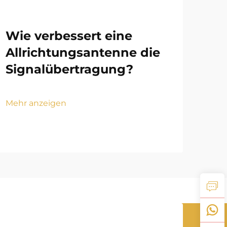
Wie verbessert eine
We
Allrichtungsantenne die
Ha
Signalübertragung?
St
Ko
Mehr anzeigen
Mehr