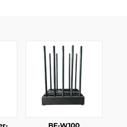
er-
BF-W100