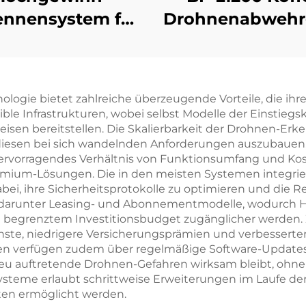
ennensystem für
Drohnenabwehr
angstrecken-
tdetektion Anti-
RF-Radio-Störer
ogie bietet zahlreiche überzeugende Vorteile, die ihren
Effektive
ble Infrastrukturen, wobei selbst Modelle der Einstiegs
quenzschirmung
eisen bereitstellen. Die Skalierbarkeit der Drohnen-Er
iesen bei sich wandelnden Anforderungen auszubauen, 
UAV-Signale
 hervorragendes Verhältnis von Funktionsumfang und Kost
emium-Lösungen. Die in den meisten Systemen integrier
ei, ihre Sicherheitsprotokolle zu optimieren und die Re
en, darunter Leasing- und Abonnementmodelle, wodurch
begrenztem Investitionsbudget zugänglicher werden. Z
ienste, niedrigere Versicherungsprämien und verbesser
en verfügen zudem über regelmäßige Software-Updates
neu auftretende Drohnen-Gefahren wirksam bleibt, ohn
 Systeme erlaubt schrittweise Erweiterungen im Laufe der
ten ermöglicht werden.