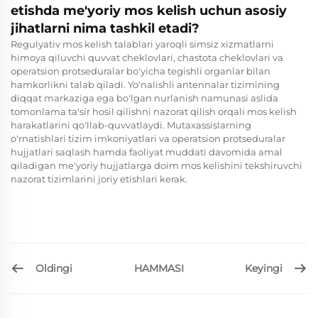
etishda me'yoriy mos kelish uchun asosiy
jihatlarni nima tashkil etadi?
Regulyativ mos kelish talablari yaroqli simsiz xizmatlarni
himoya qiluvchi quvvat cheklovlari, chastota cheklovlari va
operatsion protseduralar bo'yicha tegishli organlar bilan
hamkorlikni talab qiladi. Yo'nalishli antennalar tizimining
diqqat markaziga ega bo'lgan nurlanish namunasi aslida
tomonlama ta'sir hosil qilishni nazorat qilish orqali mos kelish
harakatlarini qo'llab-quvvatlaydi. Mutaxassislarning
o'rnatishlari tizim imkoniyatlari va operatsion protseduralar
hujjatlari saqlash hamda faoliyat muddati davomida amal
qiladigan me'yoriy hujjatlarga doim mos kelishini tekshiruvchi
nazorat tizimlarini joriy etishlari kerak.
Oldingi
Keyingi
HAMMASI