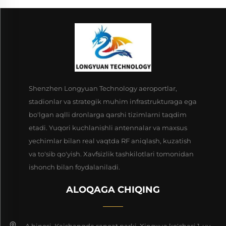
Shenzhen Longyuan Technology aeroportlar,
stadionlar va strategik muhim infrastrukturaga ega
bo'lgan aqlli dronlarga qarshi tizimlarni taqdim
etadi. Yuqori kuchlanishli antennalar va maxsus
yechimlar bilan real vaqtda RF aniqlash, kuzatish
va to'sib qo'yish. Xavfsizlik tashkilotlari tomonidan
ishonch bilan foydalaniladi.
ALOQAGA CHIQING