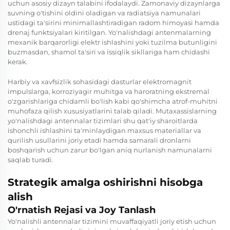
uchun asosiy dizayn talabini ifodalaydi. Zamonaviy dizaynlarga
suvning o'tishini oldini oladigan va radiatsiya namunalari
ustidagi ta'sirini minimallashtiradigan radom himoyasi hamda
drenaj funktsiyalari kiritilgan. Yo'nalishdagi antenmalarning
mexanik barqarorligi elektr ishlashini yoki tuzilma butunligini
buzmasdan, shamol ta'siri va issiqlik sikllariga ham chidashi
kerak.
Harbiy va xavfsizlik sohasidagi dasturlar elektromagnit
impulslarga, korroziyagir muhitga va haroratning ekstremal
o'zgarishlariga chidamli bo'lish kabi qo'shimcha atrof-muhitni
muhofaza qilish xususiyatlarini talab qiladi. Mutaxassislarning
yo'nalishdagi antennalar tizimlari shu qat'iy sharoitlarda
ishonchli ishlashini ta'minlaydigan maxsus materiallar va
qurilish usullarini joriy etadi hamda samarali dronlarni
boshqarish uchun zarur bo'lgan aniq nurlanish namunalarni
saqlab turadi.
Strategik amalga oshirishni hisobga
alish
O'rnatish Rejasi va Joy Tanlash
Yo'nalishli antennalar tizimini muvaffaqiyatli joriy etish uchun