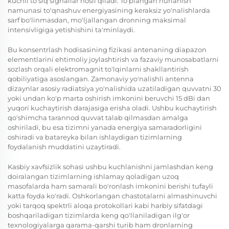
kuchli to'siq signallar hosil qiladi. To'plangan nurlanish
namunasi to'qnashuv energiyasining keraksiz yo'nalishlarda
sarf bo'linmasdan, mo'ljallangan dronning maksimal
intensivligiga yetishishini ta'minlaydi.
Bu konsentrlash hodisasining fizikasi antenaning diapazon
elementlarini ehtimoliy joylashtirish va fazaviy munosabatlarni
sozlash orqali elektromagnit to'lqinlarni shakllantirish
qobiliyatiga asoslangan. Zamonaviy
yo'nalishli antenna
dizaynlar asosiy radiatsiya yo'nalishida uzatiladigan quvvatni 30
yoki undan ko'p marta oshirish imkonini beruvchi 15 dBi dan
yuqori kuchaytirish darajasiga erisha oladi. Ushbu kuchaytirish
qo'shimcha tarannod quvvat talab qilmasdan amalga
oshiriladi, bu esa tizimni yanada energiya samaradorligini
oshiradi va batareyka bilan ishlaydigan tizimlarning
foydalanish muddatini uzaytiradi.
Kasbiy xavfsizlik sohasi ushbu kuchlanishni jamlashdan keng
doiralangan tizimlarning ishlamay qoladigan uzoq
masofalarda ham samarali bo'ronlash imkonini berishi tufayli
katta foyda ko'radi. Oshkorlangan chastotalarni almashinuvchi
yoki tarqoq spektrli aloqa protokollari kabi harbiy sifatdagi
boshqariladigan tizimlarda keng qo'llaniladigan ilg'or
texnologiyalarga qarama-qarshi turib ham dronlarning