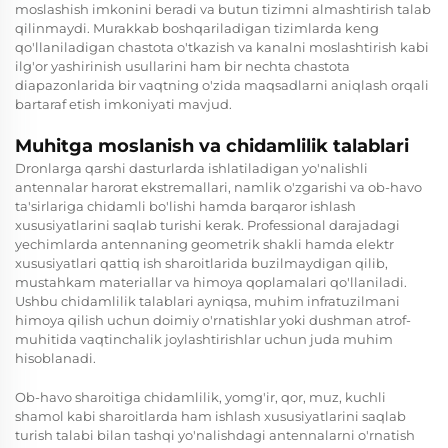
moslashish imkonini beradi va butun tizimni almashtirish talab
qilinmaydi. Murakkab boshqariladigan tizimlarda keng
qo'llaniladigan chastota o'tkazish va kanalni moslashtirish kabi
ilg'or yashirinish usullarini ham bir nechta chastota
diapazonlarida bir vaqtning o'zida maqsadlarni aniqlash orqali
bartaraf etish imkoniyati mavjud.
Muhitga moslanish va chidamlilik talablari
Dronlarga qarshi dasturlarda ishlatiladigan yo'nalishli
antennalar harorat ekstremallari, namlik o'zgarishi va ob-havo
ta'sirlariga chidamli bo'lishi hamda barqaror ishlash
xususiyatlarini saqlab turishi kerak. Professional darajadagi
yechimlarda antennaning geometrik shakli hamda elektr
xususiyatlari qattiq ish sharoitlarida buzilmaydigan qilib,
mustahkam materiallar va himoya qoplamalari qo'llaniladi.
Ushbu chidamlilik talablari ayniqsa, muhim infratuzilmani
himoya qilish uchun doimiy o'rnatishlar yoki dushman atrof-
muhitida vaqtinchalik joylashtirishlar uchun juda muhim
hisoblanadi.
Ob-havo sharoitiga chidamlilik, yomg'ir, qor, muz, kuchli
shamol kabi sharoitlarda ham ishlash xususiyatlarini saqlab
turish talabi bilan tashqi yo'nalishdagi antennalarni o'rnatish