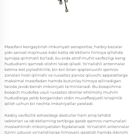
Masofani kengaytirish imkoniyati aeroportlar, harbiy bazalar
yoki sanoat majmuasi kabi katta ob'ektlarni himoya qilishda
ayniqsa qimmatli bo'ladi, bu erda atrof-muhit xavfsizligi keng
hududlarni qamrab olishni talab qiladi. Yo'nalishli antennalar
ketma-ket joylashtirilib, bir-biri bilan qoplanuvchi qamrov
zonalari hosil qilinishi va ruxsatsiz parvoz qiluvchi apparatlarga
maksimal masofadan hamda butunlay himoya qilinadigan
tarzda javob berish imkoniyati ta'minlanadi. Bu bosqichma-
bosqich mudofaa usuli ruxsatsiz dronlar ehtimoliy muhim
hududlarga yetib borganidan oldin muvaffaqiyatli to'sqinlik
qilish uchun bir nechta imkoniyatlar yaratadi.
Kasbiy xavfsizlik sohasidagi dasturlar ham aniq tahdid
vektorlari va ob'ektlarning tartibiga qarab qamrov namunalari
moslashtirish imkoniyatidan foydalanadi. Yo'nalishli antennalar
tizimi ustuvor yo'nalishlarga himoyani qaratish hamda ikkinchi