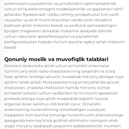
antennalarni joylashtirish va yo'naltirishni optimallashtirish
uchun to'liq elektromagnit modellashtirish va qoplamani tahlil
qilishdan foydalanadi. Ushbu tahliliy yondashuvlar turli xavfli
vaziyatlar va atrof-muhit sharoitlari ostida tizim ishlashini
bashorat qilish imkonini beradi va xavfsizlik samaradorligini
byudjet chegaralari doirasida maksimal darajada oshirish
uchun uskunalar spetsifikatsiyalari va joylashtirish
konfiguratsiyalari haqida ma'lum qarorlar qabul qilish imkonini
beradi.
Qonuniy moslik va muvofiqlik talablari
Dronlarni blokirovka qilish uchun yo'nalishli antennalar
tizimini joriy etish radio chastotalarining tarqalishi va to'siq
hosil qilishni tartibga soluvchi murakkab me'yoriy doiraga rioya
qilishni talab qiladi. Mutaxassislarning amaliyotlarida quvvat
cheklovlari, chastota cheklovlari hamda me'yoriy xizmat
ko'rsatish sohalari uchun xavfsizlikni ta'minlovchi operatsion
protseduralarga rioya qilish maqsadida tegishli nazorat
organlari bilan kelishuv olib borish zarur. Yo'nalishli
antennaning nurlanishining ixtisoslashgan xususiyati
haqiqatan ham barcha tomonga nurlantiruvchi alternativlarga
qaraganda kamroq to'siq qo'shish ehtimolini namoyon etish
orqali me'yoriy tasdiqlash jarayonini soddalashtirishi mumkin.