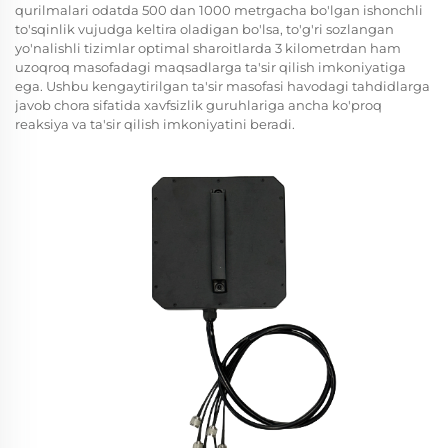
qurilmalari odatda 500 dan 1000 metrgacha bo'lgan ishonchli
to'sqinlik vujudga keltira oladigan bo'lsa, to'g'ri sozlangan
yo'nalishli tizimlar optimal sharoitlarda 3 kilometrdan ham
uzoqroq masofadagi maqsadlarga ta'sir qilish imkoniyatiga
ega. Ushbu kengaytirilgan ta'sir masofasi havodagi tahdidlarga
javob chora sifatida xavfsizlik guruhlariga ancha ko'proq
reaksiya va ta'sir qilish imkoniyatini beradi.