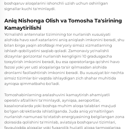
boshqaruv aloqalarini ishonchli uzish uchun oshirilgan
signallar kuchi ta'minlaydi.
Aniq Nishonga Olish va Tomosha Ta'sirining
Kamaytirilishi
Yo'nalishli antennalar tizimining tor nurlanish xususiyati
alohida havo xavf-xatarlarini aniq aniqlash imkonini beradi, shu
bilan birga yaqin atrofdagi me'yoriy simsiz xizmatlarning
ishlash qobiliyatini saqlab qoladi. Zamonaviy yo'nalishli
dizaynlar gorizontal nurlanish kengligini 10 gradusgacha
toraytirish imkonini beradi, bu esa operatorlarga qo'shni havo
fazosi yoki yer usti aloqalariga ta'sir qilmasdan alohida
dronlarni faollashtirish imkonini beradi. Bu xususiyat bir nechta
simsiz tizimlar bir vaqtda ishlaydigan zich shahar muhitida
ayniqsa qimmatbaho bo'ladi.
Tomoshabinlarning aralashuvini kamaytirish ahamiyatli
operativ afzallikni ta'minlaydi, ayniqsa, aeroportlar,
kasalxonalarda yoki boshqa muhim aloqa talablari mavjud
bo'lgan ob'ektlarda ishlatilganda. Juda aniq yo'naltirilgan
nurlanish namunasi to'xtatish energiyasining belgilangan zona
doirasida qolishini ta'minlab, aviatsiya boshqaruvi tizimlari,
favqulodda aloqalar yoki fuqarolik hujjatli aloqa tarmoqlariga