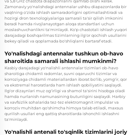
va 5,8 GHz chastota diapazonlarini qamrab olishi kerak.
Zamonaviy yo'nalishdagi antennalar ushbu diapazonlarda bir
vaqtning o'zida ishlash samaradorligini optimallashtiradi va
hozirgi dron texnologiyalariga samarali ta'sir qilish imkonini
beradi hamda rivojlanayotgan aloqa standartlari uchun
moslashuvchanlikni ta'minlaydi. Ko'p chastotali ishlash yuqori
darajadagi boshqarilmas tizimlarning ilg'or qochish usullarini
bekey qiladi va qoplamada bo'shliqlarni bartaraf etadi.
Yo'nalishdagi antennalar tushkun ob-havo
sharoitida samarali ishlashi mumkinmi?
Kasbiy darajadagi yo'nalishli antennalar tizimlari ob-havo
sharoitiga chidamli radomlar, suvni oqaruvchi tizimlar va
korroziyaga chidamli materiallardan iborat bo'lib, yomg'ir, qor
va ekstremal haroratlarda ham ishlash qobiliyatini saqlaydi.
Ilg'or dizaynlari muz og'irligi va shamol ta'sirini hisobga oladi
hamda nurlanish namunasining butunligini saqlaydi. Harbiy
va xavfsizlik sohalarida tez-tez elektromagnit impulslar va
korroziv muhitdan qo'shimcha himoya talab etiladi, maxsus
qurilish usullari eng qattiq sharoitlarda ishonchli ishlashni
ta'minlaydi.
Yo'nalishli antenali to'sqinlik tizimlarini joriy