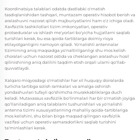
Koordinatsiya talablari odatda dastlabki o'rnatish
tasdiqlanishidan tashqari, muntazam operativ hisobot berish va
aralashuvni nazorat qilish majburiyatlarini ham o'z ichiga oladi.
Xavfsizlik tashkilotlari tizim imkoniyatlari, operativ
protseduralar va ishlash me'yorlari bo'yicha hujjatlarni saqlab
turishlari kerak, bu esa qoida-tartiblarga doimiy rioya
etilayotganligini namoyon qiladi. Yo'nalishli antennalar
tizimining aniq maqsadga yo'naltirilganligi shu mos kelish
choralari uchun nazorat ostida va cheklangan aralashuv hosil
qilinishining aniq dalilini taqdim etish orqali ularni qo'llab-
quvvatlaydi.
Xalqaro miqyosdagi o'rnatishlar har xil huquqiy doiralarda
turlicha tartibga solish ramkalari va amalga oshirish
yondashuvlari tufayli qo'shimcha murakkabliklarga duch
keladi. Mutaxassus xavfsizlik bo'linmalari har bir o'rnatish joyiga
qo'llaniladigan aniq talablarni tushunishlari va yo'nalishli
antenna tizimi xususiyatlarining mahalliy qoida-tartiblariga
mos kelishini, shu bilan birga maqsad qilingan xavfsizlik
vazifasi uchun operativ samaradorlikni saqlab turishini
ta'minlashlari kerak.