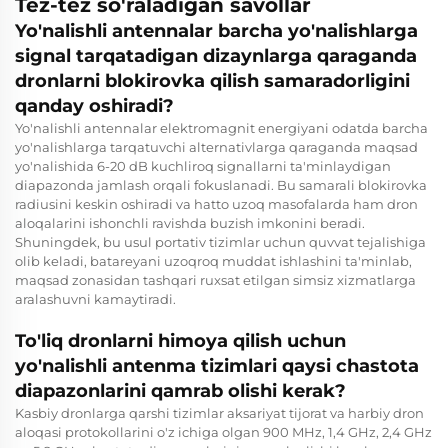
Tez-tez so'raladigan savollar
Yo'nalishli antennalar barcha yo'nalishlarga
signal tarqatadigan dizaynlarga qaraganda
dronlarni blokirovka qilish samaradorligini
qanday oshiradi?
Yo'nalishli antennalar elektromagnit energiyani odatda barcha
yo'nalishlarga tarqatuvchi alternativlarga qaraganda maqsad
yo'nalishida 6-20 dB kuchliroq signallarni ta'minlaydigan
diapazonda jamlash orqali fokuslanadi. Bu samarali blokirovka
radiusini keskin oshiradi va hatto uzoq masofalarda ham dron
aloqalarini ishonchli ravishda buzish imkonini beradi.
Shuningdek, bu usul portativ tizimlar uchun quvvat tejalishiga
olib keladi, batareyani uzoqroq muddat ishlashini ta'minlab,
maqsad zonasidan tashqari ruxsat etilgan simsiz xizmatlarga
aralashuvni kamaytiradi.
To'liq dronlarni himoya qilish uchun
yo'nalishli antenma tizimlari qaysi chastota
diapazonlarini qamrab olishi kerak?
Kasbiy dronlarga qarshi tizimlar aksariyat tijorat va harbiy dron
aloqasi protokollarini o'z ichiga olgan 900 MHz, 1,4 GHz, 2,4 GHz