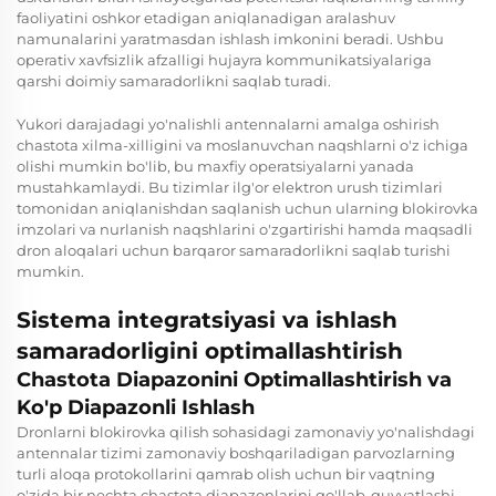
faoliyatini oshkor etadigan aniqlanadigan aralashuv
namunalarini yaratmasdan ishlash imkonini beradi. Ushbu
operativ xavfsizlik afzalligi hujayra kommunikatsiyalariga
qarshi doimiy samaradorlikni saqlab turadi.
Yukori darajadagi yo'nalishli antennalarni amalga oshirish
chastota xilma-xilligini va moslanuvchan naqshlarni o'z ichiga
olishi mumkin bo'lib, bu maxfiy operatsiyalarni yanada
mustahkamlaydi. Bu tizimlar ilg'or elektron urush tizimlari
tomonidan aniqlanishdan saqlanish uchun ularning blokirovka
imzolari va nurlanish naqshlarini o'zgartirishi hamda maqsadli
dron aloqalari uchun barqaror samaradorlikni saqlab turishi
mumkin.
Sistema integratsiyasi va ishlash
samaradorligini optimallashtirish
Chastota Diapazonini Optimallashtirish va
Ko'p Diapazonli Ishlash
Dronlarni blokirovka qilish sohasidagi zamonaviy yo'nalishdagi
antennalar tizimi zamonaviy boshqariladigan parvozlarning
turli aloqa protokollarini qamrab olish uchun bir vaqtning
o'zida bir nechta chastota diapazonlarini qo'llab-quvvatlashi