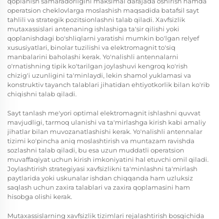
qoplanish samaradorligini maksimal darajada oshirish hamda
operatsion cheklovlarga moslashish maqsadida batafsil sayt
tahlili va strategik pozitsionlashni talab qiladi. Xavfsizlik
mutaxassislari antenaning ishlashiga ta'sir qilishi yoki
qoplanishdagi bo'shliqlarni yaratishi mumkin bo'lgan relyef
xususiyatlari, binolar tuzilishi va elektromagnit to'siq
manbalarini baholashi kerak. Yo'nalishli antennalarni
o'rnatishning tipik ko'tarilgan joylashuvi kengroq ko'rish
chizig'i uzunligini ta'minlaydi, lekin shamol yuklamasi va
konstruktiv tayanch talablari jihatidan ehtiyotkorlik bilan ko'rib
chiqishni talab qiladi.
Sayt tanlash me'yori optimal elektromagnit ishlashni quvvat
mavjudligi, tarmoq ulanishi va ta'mirlashga kirish kabi amaliy
jihatlar bilan muvozanatlashishi kerak. Yo'nalishli antennalar
tizimi ko'pincha aniq moslashtirish va muntazam ravishda
sozlashni talab qiladi, bu esa uzun muddatli operatsion
muvaffaqiyat uchun kirish imkoniyatini hal etuvchi omil qiladi.
Joylashtirish strategiyasi xavfsizlikni ta'minlashni ta'mirlash
paytlarida yoki uskunalar ishdan chiqqanda ham uzluksiz
saqlash uchun zaxira talablari va zaxira qoplamasini ham
hisobga olishi kerak.
Mutaxassislarning xavfsizlik tizimlari rejalashtirish bosqichida