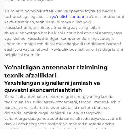
Tizimlarining texnik afzalliklari va operativ foydalari haqida
tushunchaga ega bo'lish
yo'nalishli antenna
o'tmaz hududlarni
xavfsizlashtirish, tadbirlarni himoya qilish yoki
ixtisoslashtirilgan infratuzilmaning xavfsizligi bilan
shug'ullanayotgan har bir kishi uchun hal etuvchi ahamiyatga
ega. Ushbu ixtisoslashtirilgan komponentlarning strategik
jihatdan amalga oshirilishi muvaffaqiyatli tahdidlarni bartaraf
etish yoki vayron etuvchi xavfsizlik buzilishlari o'rtasidagi farqni
belgilashi mumkin.
Yo'naltilgan antennalar tizimining
texnik afzalliklari
Yaxshilangan signallarni jamlash va
quvvatni skoncentrlashtirish
Yo'nalishli antennalar elektromagnit energiyaning fazoda
taqsimlanish usulini asosiy o'zgartiradi, tarqoq uzatish kuchini
barcha yo'nalishlarda tekis emas, balki ma'lum burchak
doirasida jamlash orqali oshiradi. Bu erkin tarqovchi
variantlarga qaraganda odatda samarali radiatsiya quvvatini 6
dan 20 desibelsigacha oshiradi va maqsad nuqtada ancha