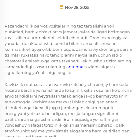
Nov 28, 2025
Pazandachilik parvoz vositalarining tez tarqalishi aholi
punktlari, harbiy ob'ektlar va jamoat joylarida ilgari bo'lmagan
xavfsizlik muammolarini keltirib chiqardi. Dron texnologiyasi
yanada murakkablashib borishi bilan, samarali choralar
ko'rmaslik ehtiyoji ortib bormoqda. Zamonaviy dronlarga qarshi
tizimlar ruxsatsiz havo tahdidlarini neytrallash uchun radio
chastotali aralashuvga katta tayanadi, lekin ushbu tizimlarning
samaradorligi asosan ularning
antenna
sozlanishiga va
signallarning yo'nalishiga bog'liq.
Xavfsizlik mutaxassislari va xavfsizlik bo'yicha xorijiy hamkorlar
hozirda barcha yo'nalishlarda to'sqinlik qilish usullari ko'pincha
aniq tahdidlarni neytrallash talablariga javob bermayotganini
tan olmoqda. Yechim esa maxsus ishlab chiqilgan anten
tizimlari orqali kerakli joyga jamlangan elektromagnit
energiyani yetkazib beradigan, mo'ljallangan signallarni
uzatishni amalga oshirishdir. Bu maqsadga yo'naltirilgan
yondashuv nafaqat to'sqinlik qilish samarasini oshiradi, balki
atrof-muhitdagi me'yoriy simsiz aloqalarga ham keltiriladigan
zararli ta'sirni kamaytiradi.