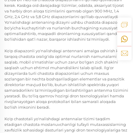
kerak. Kasbga oid darajadagi tizimlar, odatda, aksariyat tijorat
va harbiy dron aloqa tizimlarini qamrab olgan 900 MHz, 1,4
GHz, 2,4 GHz va 5,8 GHz diapazonlarini qo'llab-quvvatlaydi.
Yo'nalishdagi antenaning dizayni ushbu chastota diapazonlari
bo'yicha kuchaytirish va nurlanish burchagining xususiyatlarini
optimallashtirib, maqsadli dronlarning xususiyatlari qanday
bo'lishidan qat'i nazar, barqaror ishlashini ta'minlaydi.
Ko'p diapazonli yo'nalishdagi antennani amalga oshirish keng
tarqoq chastota oralig'ida optimal nurlanish namunalarni
saqlab, mobil o'rnatishlar uchun zarur bo'lgan zich shaklni
saqlash uchun ehtimol muhandislikni talab qiladi. Ilg'or
dizaynlarda turli chastota diapazonlari uchun maxsus
sozlangan bir nechta boshqariladigan elementlar va parazitik
direktorlar mavjud bo'lib, butun ishlatilish spektrida yuqori
samaradorlikni ta'minlaydigan birlashtirilgan antenma tizimini
yaratadi. Bu to'liq qamrov hozirgi dron texnologiyalari hamda
rivojlanayotgan aloqa protokollari bilan samarali aloqada
bo'lish imkonini beradi.
Ko'p chastotali yo'nalishdagi antennalar tizimi taqdim
etadigan chastota moslanuvchanligi tufayli mutaxassislarning
xavfsizlik sohasidagi dasturlari yangi dron texnologiyalariga tez