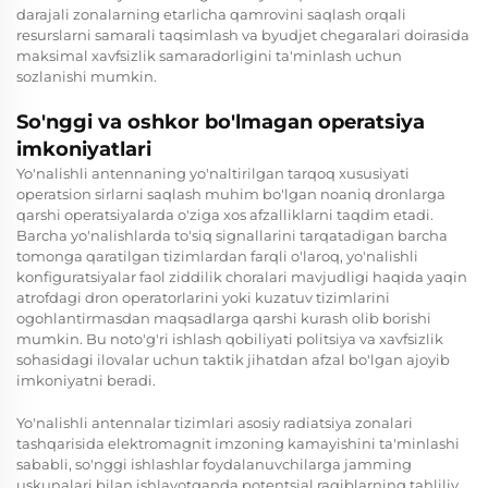
darajali zonalarning etarlicha qamrovini saqlash orqali
resurslarni samarali taqsimlash va byudjet chegaralari doirasida
maksimal xavfsizlik samaradorligini ta'minlash uchun
sozlanishi mumkin.
So'nggi va oshkor bo'lmagan operatsiya
imkoniyatlari
Yo'nalishli antennaning yo'naltirilgan tarqoq xususiyati
operatsion sirlarni saqlash muhim bo'lgan noaniq dronlarga
qarshi operatsiyalarda o'ziga xos afzalliklarni taqdim etadi.
Barcha yo'nalishlarda to'siq signallarini tarqatadigan barcha
tomonga qaratilgan tizimlardan farqli o'laroq, yo'nalishli
konfiguratsiyalar faol ziddilik choralari mavjudligi haqida yaqin
atrofdagi dron operatorlarini yoki kuzatuv tizimlarini
ogohlantirmasdan maqsadlarga qarshi kurash olib borishi
mumkin. Bu noto'g'ri ishlash qobiliyati politsiya va xavfsizlik
sohasidagi ilovalar uchun taktik jihatdan afzal bo'lgan ajoyib
imkoniyatni beradi.
Yo'nalishli antennalar tizimlari asosiy radiatsiya zonalari
tashqarisida elektromagnit imzoning kamayishini ta'minlashi
sababli, so'nggi ishlashlar foydalanuvchilarga jamming
uskunalari bilan ishlayotganda potentsial raqiblarning tahliliy