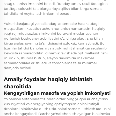
shug'ullanish imkonini beradi. Bunday tanlov usuli faqatgina
tartibga soluvchi talablarga rioya qilish bilan birga samarali
tahdidlarni neytrallash imkonini beradi.
Yukori darajadagi yo'nalishdagi antennalar harakatdagi
maqsadlarni kuzatish uchun nurlanish namunasini haqiqiy
vaqt rejimida sozlash imkonini beruvchi moslanuvchan
nurlanish boshqaruv qobiliyatini o'z ichiga oladi, shu bilan
birga aralashuvning ta'sir doirasini uzluksiz kamaytiradi. Bu
tizimlar tahdid baholashi va atrof-muhit sharoitiga asoslanib
bevosita samaradorlikni dinamik ravishada optimallashtirishi
mumkin, shunda butun jarayon davomida maksimal
samaradorlikka erishiladi va tomonlama ta'sir minimal
darajada bo'ladi.
Amaliy foydalar haqiqiy ishlatish
sharoitida
Kengaytirilgan masofa va yopish imkoniyati
Yo'nalishli antennalar tizimlari o'zlarining yuqori kuchaytirish
xususiyatlari va energiyaning qat'iy taqsimlanishi tufayli
dronlarni blokirovka qilish uskunalari samarali ishlash radiusini
ancha kengaytiradi. Barcha yo'nalishda ishlaydigan blokirovka