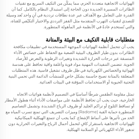
الهوائيات الاتجاهية متعددة الحزم، مما يمكّن من التكيف السريع مع تقنيات
الطائرات المسيرة الجديدة دون الحاجة إلى استبدال النظام بالكامل. كما أن
القدرة على التعامل مع الأهداف عبر عدة نطاقات ترددية في آنٍ واحد تُعد وسيلة
للتصدي لتقنيات التهرب المتقدمة مثل القفز الترددي والاختيار التكيّفي للقناة،
والتي تُستخدم عادةً في الأنظمة غير المأهولة المتطورة.
متطلبات قابلية التكيف مع البيئة والمتانة
يجب أن تتحمل أنظمة الهوائيات الموجهة المستخدمة في تطبيقات مكافحة
الطائرات بدون طيار الظروف البيئية الصعبة مع الحفاظ على خصائص الأداء
المتسقة عبر درجات الحرارة الشديدة وتغيرات الرطوبة والتعرض للأرصاد
الجوية. تتضمن التنفيذات المهنية مواد قوية وأغلفة واقية تحافظ على هندسة
الهوائية والخصائص الكهربائية في ظل ظروف تشغيل قاسية. هذه المتطلبات
المتعلقة بالمتانة تصبح حاسمة بشكل خاص للمنشآت الدائمة التي تحمي البنية
التحتية الحيوية أو الاستخدامات المؤقتة في البيئات العدائية.
تمثل مقاومة الطقس شرطًا أساسيًا في التصميم لأنظمة هوائيات الاتجاه
الخارجية، حيث يجب أن تحافظ الأنظمة على مواصفات الأداء أثناء هطول الأمطار
أو تساقط الثلوج أو تراكم الجليد أو ظروف الرياح الشديدة. وتشمل التصاميم
المتطورة حماية القبة (Radome) وميزات التصريف التي تمنع تسرب المياه مع
الحد من تأثيرها على أنماط الإشعاع. كما يجب أن تتمتع الهيكلية الميكانيكية
للهوائيات الاتجاهية باستقرار كافٍ لتحمل أحمال الرياح والتغيرات الحرارية دون
تدهور الأداء الكهربائي أو السلامة الهيكلية.