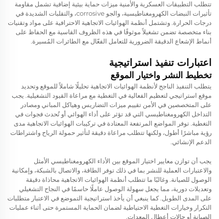
تتطلب التطبيقات العسكرية والأمنية ميزات حماية بيئية إضافية تشمل مقاومة
تأثيرات النبضات الكهرومغناطيسية، والجو corrosive، والتقلبات الشديدة في
درجات الحرارة. وتشتمل أنظمة الهوائيات الاتجاهية الاحترافية على مواد وتقنيات
بناء متخصصة تضمن تشغيلاً موثوقًا في هذه الظروف القاسية مع الحفاظ على
أنماط الإشعاع الدقيقة الضرورية للتعامل الفعّال مع الطائرات المُسيرة.
اعتبارات تنفيذ استراتيجية
تخطيط النشر واختيار الموقع
يتطلب التنفيذ الناجح لأنظمة الهوائيات الاتجاهية تحليلًا شاملاً للموقع وتحديد
موقع استراتيجي لتعظيم الفعالية في التغطية مع مراعاة القيود التشغيلية. يجب
على المتخصصين في الأمن تقييم ميزات التضاريس وهياكل المباني ومصادر
التداخل الكهرومغناطيسي التي قد تؤثر على أداء الهوائي أو تُحدث فجوات في
التغطية. توفر المواضع المرتفعة المعتادة في تركيبات الهوائيات الاتجاهية مدى
رؤية مباشرًا أطول، ولكنها تتطلب مراعاة دقيقة لتأثير حمولة الرياح واشتراطات
الدعم الإنشائي.
يجب أن توازن معايير اختيار الموقع بين الأداء الكهرومغناطيسي الأمثل
والاعتبارات العملية للنشر بما في ذلك توفر الطاقة، والاتصال بالشبكة، وإمكانية
الوصول للصيانة. وغالبًا ما تتطلب أنظمة الهوائيات الاتجاهية محاذاة دقيقة
وتعديلات دورية، مما يجعل سهولة الوصول عاملًا حاسمًا في النجاح التشغيلي
على المدى الطويل. كما ينبغي أن يأخذ استراتيجية التموضع في الاعتبار متطلبات
التكرار وخيارات التغطية الاحتياطية لضمان الحماية المستمرة حتى أثناء عمليات
الصيانة أو حالات أعطال المعدات.