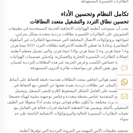
الطائرات المُسيرة المستهدفة.
تكامل النظام وتحسين الأداء
تحسين نطاق التردد والتشغيل متعدد النطاقات
يجب أن تستوعب أنظمة الهوائيات الاتجاهية الحديثة المستخدمة في تطبيقات
التشويش على الطائرات المُسيرة نطاقات ترددية متعددة بشكل متزامن،
لمواجهة بروتوكولات الاتصال المختلفة التي تستخدمها الطائرات غير المأهولة
المعاصرة. وعادةً ما تغطي الأنظمة الاحترافية نطاقات التردد 900 ميجا هرتز،
و1.4 جيجا هرتز، و2.4 جيجا هرتز، و5.8 جيجا هرتز، والتي تشمل معظم أنظمة
اتصالات الطائرات المُسيرة التجارية والعسكرية. وتُحسّن تصميمات الهوائيات
الاتجاهية خصائص الكسب وعرض الحزمة عبر هذه النطاقات الترددية لضمان
أداء متسق بغض النظر عن مواصفات طائرة الدرون المستهدفة.
يتطلب تنفيذ هوائي اتجاهي متعدد النطاقات هندسة دقيقة للحفاظ على أنماط
الإشعاع المثلى عبر نطاقات ترددية بعيدة بعضها عن البعض، مع الحفاظ في
الوقت نفسه على العامل الشكل المضغوط اللازم للنشر المتنقل. وتشمل
التصاميم المتقدمة عناصر نشطة متعددة وعناصر توجيهية سلبية مُهيأة خصيصًا
لنطاقات تردد مختلفة، ما يُكوّن نظام هوائي موحد يقدم أداءً متفوقًا عبر الطيف
التشغيلي بأكمله. ويضمن هذا التغطية الشاملة قدرات فعالة في التعامل مع
تقنيات الطائرات المسيرة الحالية والبروتوكولات الاتصالية الناشئة على حد
سواء.
تستفيد تطبيقات الأمن المهنية من المرونة الترددية التي توفرها أنظمة