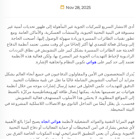
Nov 28, 2025
أدى الانتشار السريع للمركبات الجوية غير المأهولة إلى ظهور تحديات أمنية غير
مسبوقة في البنية التحتية الحيوية، والمنشآت العسكرية، والأماكن العامة. ومع
تطور تقنيات الطائرات المسيرة وزيادة سهولة الوصول إليها، أصبحت الحاجة
إلى وسائل فعالة للتصدي لها أكثر إلحاحًا من أي وقت مضى. تعتمد أنظمة الدفاع
الحديثة ضد الطائرات المسيرة بشكل كبير على التشويش في نطاق الترددات
الراديوية لإحباط التهديدات الجوية غير المصرح بها، ولكن فعالية هذه الأنظمة
تعتمد إلى حد كبير على
هوائي
تكوين النظام واتجاهية الإشارة.
يُدرك المتخصصون في الأمن والمقاولون الدفاعيون في جميع أنحاء العالم بشكل
متزايد أن أساليب التشويش الشاملة غالبًا ما تقل عن تلبية متطلبات التحييد
الدقيق للتهديدات. تكمن الحلول في تنفيذ إرسال إشارات موجه من خلال أنظمة
هوائيات تم تصميمها بعناية، يمكنها إيصال طاقة كهرومغناطيسية مركزّة بالضبط
إلى المواقع المطلوبة. لا يحسّن هذا الأسلوب المستهدف فعالية التشويش
فحسب، بل يقلل أيضًا من التداخل الثانوي مع الاتصالات اللاسلكية المشروعة في
البيئة المحيطة.
فهم المزايا التقنية والفوائد التشغيلية لأنظمة
هوائي اتجاه
يصبح أمرًا بالغ الأهمية
لأي شخص يشارك في أمن المحيطات أو حماية الفعاليات أو دفاع البنية التحتية
الحيوية. ويمكن أن يعني التطبيق الاستراتيجي لهذه المكونات الخاصة الفرق بين
التخفيف الناجح من التهديدات وبين خروقات أمنية قد تكون كارثية.