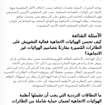
تواجه النشرات الدولية تعقيدات إضافية بسبب اختلاف الأطر التنظيمية ونهج
الإنفاذ عبر الولايات القضائية المختلفة. يجب على المقاولين الأمنيين المحترفين
فهم المتطلبات الخاصة التي تنطبق على كل موقع نشر، وضمان توافق
مواصفات نظام الهوائيات الاتجاهية مع اللوائح المحلية مع الحفاظ في الوقت
نفسه على الفعالية التشغيلية للبعثة الأمنية المقصودة.
الأسئلة الشائعة
كيف تحسن الهوائيات الاتجاهية فعالية التشويش على
الطائرات المُسيرة مقارنةً بتصاميم الهوائيات غير
الاتجاهية؟
تُركّز الهوائيات الاتجاهية الطاقة الكهرومغناطيسية ضمن نمط شعاعي مُركز،
وتوفر عادةً زيادة في قوة الإشارة تتراوح بين 6 إلى 20 ديسيبل في الاتجاه
المستهدف مقارنةً بالبدائل غير الاتجاهية. يؤدي هذا التركيز إلى زيادة كبيرة في
مدى التشويش الفعّال، ويضمن تعطيلًا أكثر موثوقية لاتصالات الطائرات المُسيرة
حتى على المسافات البعيدة. كما أن هذا النهج المُركز يقلل من استهلاك الطاقة
ويُطيل عمر البطارية في الأنظمة المحمولة، إلى جانب تقليل التداخل مع
الخدمات اللاسلكية المشروعة خارج المنطقة المستهدفة.
ما النطاقات الترددية التي يجب أن تشملها أنظمة
الهوائيات الاتجاهية لضمان حماية شاملة من الطائرات