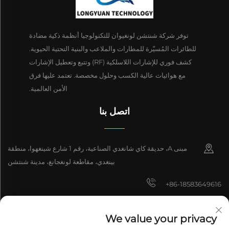
توفر شركة شنتشن لونغيوان للتكنولوجيا أنظمة ذكية مضادة
للطائرات المُسيّرة للمطارات والملاعب والبنية التحتية الحيوية.
كشف فوري للإشارات اللاسلكية (RF) وتتبع وتعطيل الإشارات
مع هوائيات عالية الكسب وحلول مخصصة. تعتمد عليها فرق
الأمن العالمية.
اتصل بنا
مبنى A، حديقة كاي شانغدي الصناعية، رقم 1 شارع شينغهوا، منطقة
بينغدي، مقاطعة لونغجانغ، مدينة شنتشن
+86-18583649616
[email protected]
We value your privacy
8618165761396