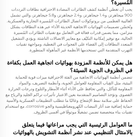
المُسيرة؟
يجب أن تغطي أنظمة كشف الطائرات المضادة الاحترافية نطاقات الترددات
900 ميجاهرتز، و1.4 جيجاهرتز، و2.4 جيجاهرتز، و5.8 جيجاهرتز، والتي تشمل
الغالبية العظمى من بروتوكولات اتصال الطائرات المُسيرة التجارية والعسكرية.
وتُحسّن تصميمات الهوائيات الاتجاهية الحديثة الأداء عبر هذه النطاقات بشكل
متزامن، مما يضمن قدرات فعالة في التعامل مع تقنيات الطائرات المُسيرة
الحالية، مع توفير إمكانية التكيّف مع معايير الاتصالات الناشئة. ويؤدي التشغيل
المتعدد النطاقات إلى القضاء على الفجوات في التغطية، ومواجهة تقنيات
التهرب المتقدمة التي تستخدمها الأنظمة غير المأهولة المتطورة.
هل يمكن للأنظمة المزودة بهوائيات اتجاهية العمل بكفاءة
في الظروف الجوية السيئة؟
تتضمن أنظمة الهوائيات الاتجاهية من الفئة الاحترافية ميزات قوية للحماية
البيئية، مثل القِباب المقاومة للعوامل الجوية، وأنظمة التصريف، والمواد
المقاومة للتآكل، والتي تحافظ على الأداء أثناء الأمطار والثلوج ودرجات الحرارة
القصوى. وتؤخذ التصاميم المتقدمة بعين الاعتبار تأثيرات تراكم الجليد والرياح مع
الحفاظ على سلامة نمط الإشعاع. وغالبًا ما تتطلب التطبيقات العسكرية والأمنية
حماية إضافية ضد آثار النبضات الكهرومغناطيسية والجو corrosive، مع استخدام
تقنيات بناء متخصصة تضمن تشغيلًا موثوقًا في أقسى الظروف.
ما العوامل الرئيسية التي يجب مراعاتها فيما يتعلق
بالامتثال التنظيمي عند نشر أنظمة التشويش بالهوائيات