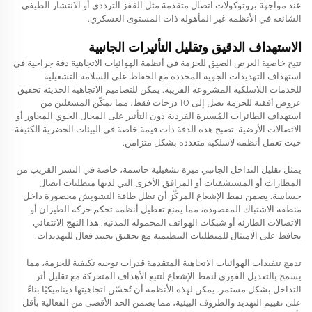
عند مواجهة بروتوكولات اتصال متقدمة مثل القفز الترددي أو الانتشار الطيفي
الشائعة في الأنظمة غير المأهولة ذات المستوى العسكري.
الاستهداف الدقيق وتقليل التأثيرات الجانبية
تتيح خاصية العرض الضيق للحزمة في أنظمة الهوائيات الاتجاهية دقة جراحية في
استهداف التهديدات الجوية المحددة مع الحفاظ على السلامة التشغيلية
للخدمات اللاسلكية المشروعة القريبة. يمكن للتصاميم الاتجاهية الحديثة تحقيق
عروض أفقية للحزمة تصل إلى 10 درجات فقط، مما يمكّن المشغلين من
استهداف الطائرات المُسيرة الفردية دون التأثير على المجال الجوي المجاور أو
الاتصالات الأرضية. تصبح هذه الدقة ذات قيمة خاصة في البيئات الحضرية الكثيفة
حيث تعمل أنظمة لاسلكية متعددة بشكل متزامن.
يمثل تقليل التداخل الجانبي ميزة تشغيلية حاسمة، خاصة في النشر القريب من
المطارات أو المستشفيات أو المرافق الأخرى التي لديها متطلبات اتصال
حساسة. يضمن نمط الإشعاع المركّز أن تظل طاقة التشويش محصورة داخل
منطقة الاشتباك المقصودة، مما يمنع تعطيل أنظمة تحكم حركة الطيران أو
الاتصالات الطارئة أو شبكات الهواتف المحمولة المدنية. هذا النهج الانتقائي
يحافظ على الامتثال للمتطلبات التنظيمية مع تحقيق تحييد فعال للتهديدات.
تدمج تنفيذات الهوائيات الاتجاهية المتقدمة قدرات توجيه تكيفية للحزمة، مما
يسمح بالتعديل الفوري لنمط الإشعاع لتتبع الأهداف المتحركة مع تقليل أثر
التداخل بشكل مستمر. يمكن لهذه الأنظمة أن تُحسّن اتجاهيتها ديناميكيًا بناءً
على تقييم التهديد والظروف البيئية، مما يضمن الحد الأقصى من الفعالية بأقل