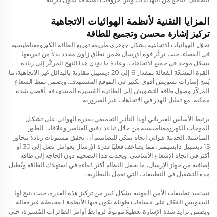
المزايا التقنية لأنظمة الهوائيات الاتجاهية
تركيز إشارة محسن وتجميع للطاقة
تحوّل الهوائيات الاتجاهية بشكل جوهري طريقة توزيع الطاقة الكهرومغناطيسية
في الفضاء، حيث تركّز قوة الإرسال ضمن نطاق زاوي محدد بدلاً من تفريقها
بشكل موحد في جميع الاتجاهات. وعادةً ما يؤدي هذا النهج المركّز إلى زيادة
القوة المشعّة الفعالة بمقدار 6 إلى 20 ديسيبل مقارنة بالبدائل غير الاتجاهية، ما
يُنتج إشارات تشويش أقوى بكثير في الموقع المستهدف. ويضمن نمط الشعاع
المركّز وصول طاقة التشويش إلى الطائرة المُسيرة المستهدفة بأقصى شدة
ممكنة، مع تقليل الهدر في الاتجاهات غير الضرورية.
يرتبط الأساس الفيزيائي لهذا التأثير التجميعي بقدرة الهوائي على تشكيل
الموجات الكهرومغناطيسية من خلال تباعد دقيق للعناصر وعلاقات الطور
المناسبة. الحديثة
هوائي اتجاه
يمكن للتصاميم أن تحقق مستويات زيادة تتجاوز
15 ديسيبل دايسيمتر، مما يضاعف فعليًا قدرة الإرسال بعوامل تصل إلى 30 أو
أكثر في اتجاه الإشعاع الأساسي. ويحدث هذا التضخيم دون الحاجة إلى طاقة
إضافية من جهاز الإرسال، ما يجعل النظام أكثر كفاءة في استهلاك الطاقة ويُطيل
مدة التشغيل في التطبيقات التي تعمل بالبطارية.
تستفيد تطبيقات الأمن المهنية بشكل كبير من تركيز هذه القدرة، حيث يتيح لها
التشويش الفعّال على مسافات طويلة تكون فيها الأنظمة المحيطية غير فعالة.
ويضمن تزايد شدة الإشارة تعطيلًا موثوقًا لروابط أوامر الطائرات المُسيرة، حتى