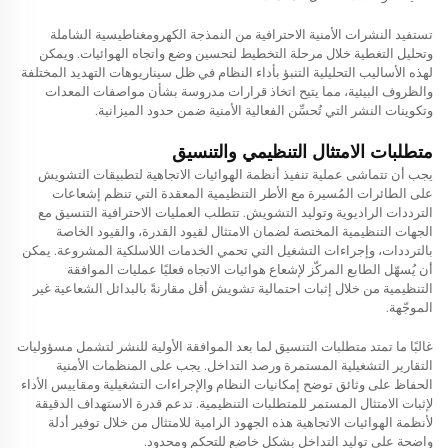
تستفيد النشرات الأمنية الاحترافية من النمذجة الكهرومغناطيسية الشاملة
وتحليل التغطية خلال مرحلة التخطيط لتحسين وضع واتجاه الهوائيات. ويمكن
لهذه الأساليب التحليلية التنبؤ بأداء النظام في ظل سيناريوهات التهديد المختلفة
والظروف البيئية، مما يتيح اتخاذ قرارات مدروسة بشأن مواصفات المعدات
وتكوينات النشر التي تُحسِّن الفعالية الأمنية ضمن حدود الميزانية.
متطلبات الامتثال التنظيمي والتنسيق
يجب أن تتماشى عملية تنفيذ أنظمة الهوائيات الاتجاهية لتطبيقات التشويش
على الطائرات المُسيرة مع الأطر التنظيمية المعقدة التي تنظم إشعاعات
الترددات الراديوية وتوليد التشويش. تتطلب العمليات الاحترافية التنسيق مع
الجهات التنظيمية المختصة لضمان الامتثال لقيود القدرة، والقيود الخاصة
بالترددات، وإجراءات التشغيل التي تحمي الخدمات اللاسلكية المشروعة. يمكن
أن يُسهّل الطابع المركّز لإشعاع هوائيات الاتجاه فعليًا عمليات الموافقة
التنظيمية من خلال إثبات احتمالية تشويش أقل مقارنةً بالبدائل الشعاعية غير
الموجّهة.
غالبًا ما تمتد متطلبات التنسيق لما بعد الموافقة الأولية للنشر لتشمل مسؤوليات
التقارير التشغيلية المستمرة ورصد التداخل. يجب على المنظمات الأمنية
الحفاظ على وثائق توضح إمكانيات النظام والإجراءات التشغيلية ومقاييس الأداء
لإثبات الامتثال المستمر للمتطلبات التنظيمية. تدعم قدرة الاستهداف الدقيقة
لأنظمة الهوائيات الاتجاهية هذه الجهود الرامية للامتثال من خلال توفير أدلة
واضحة على توليد التداخل بشكل خاضع للتحكم ومحدود.