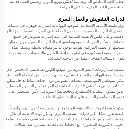
تغطية كافية للمناطق الثانوية، مما يُحسّن توزيع الموارد ويضمن أقصى فعالية
أمنية ضمن القيود المفروضة على الميزانية.
قدرات التشويش والعمل السري
توفر طبيعة الأنماط الإشعاعية الموجهة للهوائيات امتيازات جوهرية في عمليات
التصدي للطائرات المسيرة حيث يكون الحفاظ على السرية التشغيلية أمرًا بالغ
الأهمية. وعلى عكس الأنظمة الشاملة التي تبث إشارات تشويش في جميع
الاتجاهات، يمكن للتكوينات الموجهة استهداف الطائرات المسيرة دون إخطار
مشغليها أو أنظمة المراقبة القريبة بوجود تدابير مضادة نشطة. وتشكل هذه
القدرة الخفية قيمة كبيرة في تطبيقات إنفاذ القانون والتطبيقات الأمنية، حيث
يكون الاشتباك المفاجئ مفيدًا من الناحية التكتيكية.
تستفيد سيناريوهات النشر السرية من التوقيع الكهرومغناطيسي المخفض الذي
توفره أنظمة الهوائيات الاتجاهية بشكل جوهري خارج مناطق الإشعاع الأساسية.
يمكن لموظفي الأمن تشغيل معدات التشويش دون إحداث أنماط تداخل يمكن
اكتشافها، والتي قد تُفشي القدرات الدفاعية أو المواقع أمام الخصوم المحتملين
الذين ينفذون عمليات الاستطلاع. ويحافظ هذا الميزة في الأمن التشغيلي على
عنصر المفاجأة مع الحفاظ على فعالية التدابير الدفاعية.
يمكن لأنظمة الهوائيات الاتجاهية المتقدمة أن تتضمن تنوعًا في التردد وأنماطًا
تكيفية تعزز بشكل أكبر قدرات التشغيل السري. ويمكن لهذه الأنظمة أن تغيّر
توقيعات التشويش وأنماط الإشعاع الخاصة بها لتجنب الاكتشاف بواسطة أنظمة
الحرب الإلكترونية المتطورة، مع الحفاظ على فعالية مستمرة ضد اتصالات