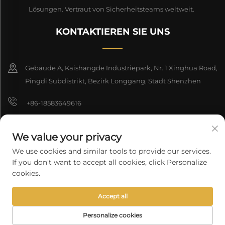
Lösungen. Vertraut von Sicherheitsteams weltweit.
KONTAKTIEREN SIE UNS
Gebäude A, Kaishangde Industriepark, Nr. 1 Xinghua Road,
Pingdi Subdistrikt, Bezirk Longgang, Stadt Shenzhen
+86-18583649616
[email protected]
We value your privacy
8618165761396
We use cookies and similar tools to provide our services.
If you don't want to accept all cookies, click Personalize
cookies.
Copyright © 2026 Shenzhen Longyuan Technology Co., Ltd. Alle
Accept all
Rechte vorbehalten.
Datenschutzrichtlinie
Personalize cookies