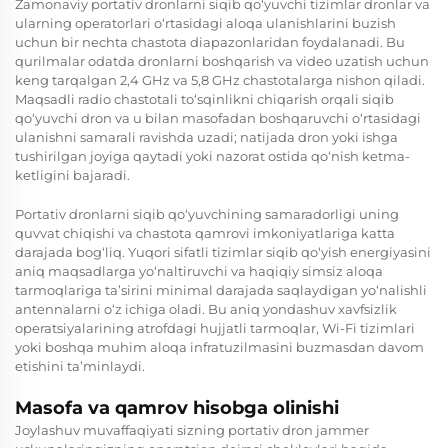
Zamonaviy portativ dronlarni siqib qo‘yuvchi tizimlar dronlar va
ularning operatorlari o‘rtasidagi aloqa ulanishlarini buzish
uchun bir nechta chastota diapazonlaridan foydalanadi. Bu
qurilmalar odatda dronlarni boshqarish va video uzatish uchun
keng tarqalgan 2,4 GHz va 5,8 GHz chastotalarga nishon qiladi.
Maqsadli radio chastotali to‘sqinlikni chiqarish orqali siqib
qo‘yuvchi dron va u bilan masofadan boshqaruvchi o‘rtasidagi
ulanishni samarali ravishda uzadi; natijada dron yoki ishga
tushirilgan joyiga qaytadi yoki nazorat ostida qo‘nish ketma-
ketligini bajaradi.
Portativ dronlarni siqib qo‘yuvchining samaradorligi uning
quvvat chiqishi va chastota qamrovi imkoniyatlariga katta
darajada bog‘liq. Yuqori sifatli tizimlar siqib qo‘yish energiyasini
aniq maqsadlarga yo‘naltiruvchi va haqiqiy simsiz aloqa
tarmoqlariga ta’sirini minimal darajada saqlaydigan yo‘nalishli
antennalarni o‘z ichiga oladi. Bu aniq yondashuv xavfsizlik
operatsiyalarining atrofdagi hujjatli tarmoqlar, Wi-Fi tizimlari
yoki boshqa muhim aloqa infratuzilmasini buzmasdan davom
etishini ta’minlaydi.
Masofa va qamrov hisobga olinishi
Joylashuv muvaffaqiyati sizning portativ dron jammer