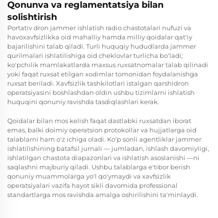
Qonunva va reglamentatsiya bilan
solishtirish
Portativ dron jammer ishlatish radio chastotalari nufuzi va
havoxavfsizlikka oid mahalliy hamda milliy qoidalar qat'iy
bajarilishini talab qiladi. Turli huquqiy hududlarda jammer
qurilmalari ishlatilishiga oid cheklovlar turlicha bo'ladi;
ko'pchilik mamlakatlarda maxsus ruxsatnomalar talab qilinadi
yoki faqat ruxsat etilgan xodimlar tomonidan foydalanishga
ruxsat beriladi. Xavfsizlik tashkilotlari istalgan qarshidron
operatsiyasini boshlashdan oldin ushbu tizimlarni ishlatish
huquqini qonuniy ravishda tasdiqlashlari kerak.
Qoidalar bilan mos kelish faqat dastlabki ruxsatdan iborat
emas, balki doimiy operatsion protokollar va hujjatlarga oid
talablarni ham o'z ichiga oladi. Ko'p sonli agentliklar jammer
ishlatilishining batafsil jurnali — jumladan, ishlash davomiyligi,
ishlatilgan chastota diapazonlari va ishlatish asoslanishi —ni
saqlashni majburiy qiladi. Ushbu talablarga e'tibor berish
qonuniy muammolarga yo'l qo'ymaydi va xavfsizlik
operatsiyalari vazifa hayot sikli davomida professional
standartlarga mos ravishda amalga oshirilishini ta'minlaydi.