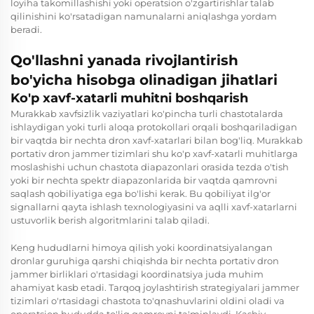
loyiha takomillashishi yoki operatsion o'zgartirishlar talab
qilinishini ko'rsatadigan namunalarni aniqlashga yordam
beradi.
Qo'llashni yanada rivojlantirish
bo'yicha hisobga olinadigan jihatlari
Ko'p xavf-xatarli muhitni boshqarish
Murakkab xavfsizlik vaziyatlari ko'pincha turli chastotalarda
ishlaydigan yoki turli aloqa protokollari orqali boshqariladigan
bir vaqtda bir nechta dron xavf-xatarlari bilan bog'liq. Murakkab
portativ dron jammer tizimlari shu ko'p xavf-xatarli muhitlarga
moslashishi uchun chastota diapazonlari orasida tezda o'tish
yoki bir nechta spektr diapazonlarida bir vaqtda qamrovni
saqlash qobiliyatiga ega bo'lishi kerak. Bu qobiliyat ilg'or
signallarni qayta ishlash texnologiyasini va aqlli xavf-xatarlarni
ustuvorlik berish algoritmlarini talab qiladi.
Keng hududlarni himoya qilish yoki koordinatsiyalangan
dronlar guruhiga qarshi chiqishda bir nechta portativ dron
jammer birliklari o'rtasidagi koordinatsiya juda muhim
ahamiyat kasb etadi. Tarqoq joylashtirish strategiyalari jammer
tizimlari o'rtasidagi chastota to'qnashuvlarini oldini oladi va
operatsion hududda to'liq qamrovni ta'minlaydi. Kasbiy