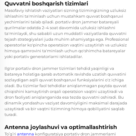
Quvvatni boshqarish tizimlari
Masofaviy ishlatish vaziyatlari sizning tizimingizning uzluksiz
ishlashini ta'minlash uchun mustahkam quvvat boshqaruvi
yechimlarini talab qiladi.
portativ dron jammer
batareyali
qurilmalar odatda 2–4 soat davomida uzluksiz ishlashni
ta'minlaydi, shu sababli uzun muddatli vaziyatlarda quvvatni
tejash strategiyalari juda muhim ahamiyatga ega. Professional
operatorlar ko'pincha operatsion vaqtini uzaytirish va uzluksiz
himoya qamrovini ta'minlash uchun qo'shimcha batareyalar
yoki portativ generatorlarni ishlatadilar.
Ilg'or portativ dron jammer tizimlari tehdid yaqinligi va
batareya holatiga qarab avtomatik ravishda uzatish quvvatini
sozlaydigan aqlli quvvat boshqaruvi funksiyalarini o'z ichiga
oladi. Bu tizimlar faol tehdidlar aniqlanmagan paytda quvvat
chiqishini kamaytirish orqali operatsion vaqtni uzaytiradi va
dron faoliyati aniqlanganida esa tezda quvvatni oshiradi. Bu
dinamik yondashuv vaziyat davomiyligini maksimal darajada
uzaytiradi va bir vaqtni tizimning himoya qobiliyatini saqlab
turadi.
Antenna joylashuvi va optimallashtirish
Toʻgʻri
antenna
konfiguratsiya portativ dron jammerlarni