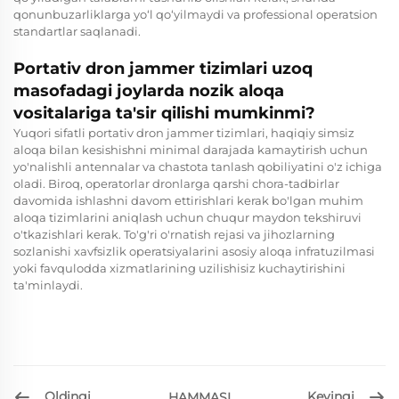
qonunbuzarliklarga yo‘l qo‘yilmaydi va professional operatsion
standartlar saqlanadi.
Portativ dron jammer tizimlari uzoq
masofadagi joylarda nozik aloqa
vositalariga ta'sir qilishi mumkinmi?
Yuqori sifatli portativ dron jammer tizimlari, haqiqiy simsiz
aloqa bilan kesishishni minimal darajada kamaytirish uchun
yo'nalishli antennalar va chastota tanlash qobiliyatini o'z ichiga
oladi. Biroq, operatorlar dronlarga qarshi chora-tadbirlar
davomida ishlashni davom ettirishlari kerak bo'lgan muhim
aloqa tizimlarini aniqlash uchun chuqur maydon tekshiruvi
o'tkazishlari kerak. To'g'ri o'rnatish rejasi va jihozlarning
sozlanishi xavfsizlik operatsiyalarini asosiy aloqa infratuzilmasi
yoki favqulodda xizmatlarining uzilishisiz kuchaytirishini
ta'minlaydi.
Oldingi
Keyingi
HAMMASI