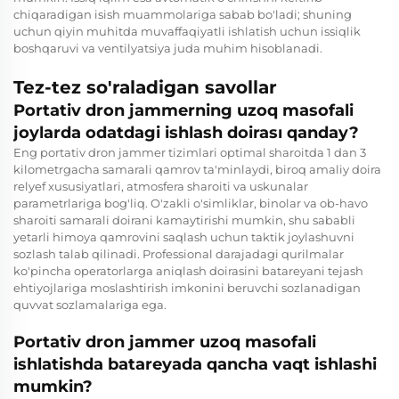
chiqaradigan isish muammolariga sabab bo'ladi; shuning
uchun qiyin muhitda muvaffaqiyatli ishlatish uchun issiqlik
boshqaruvi va ventilyatsiya juda muhim hisoblanadi.
Tez-tez so'raladigan savollar
Portativ dron jammerning uzoq masofali
joylarda odatdagi ishlash doirası qanday?
Eng portativ dron jammer tizimlari optimal sharoitda 1 dan 3
kilometrgacha samarali qamrov ta'minlaydi, biroq amaliy doira
relyef xususiyatlari, atmosfera sharoiti va uskunalar
parametrlariga bog'liq. O'zakli o'simliklar, binolar va ob-havo
sharoiti samarali doirani kamaytirishi mumkin, shu sababli
yetarli himoya qamrovini saqlash uchun taktik joylashuvni
sozlash talab qilinadi. Professional darajadagi qurilmalar
ko'pincha operatorlarga aniqlash doirasini batareyani tejash
ehtiyojlariga moslashtirish imkonini beruvchi sozlanadigan
quvvat sozlamalariga ega.
Portativ dron jammer uzoq masofali
ishlatishda batareyada qancha vaqt ishlashi
mumkin?