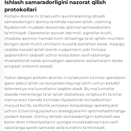
Ishlash samaradorligini nazorat qilish
protokollari
Portativ dronlar ni to'satuvchi qurilmalarning ishlash
samaradorligini doimiy ravishda nazorat qilish, ularning
foydalanish muddati davomida optimal samaradorlikni
ta'minlaydi. Operatorlar quvvat iste'moli, signallar kuchi,
chastota qamrovi hamda tizim ishlashiga ta'sir qilishi mumkin
bo'lgan atrof-muhit omillarini kuzatib borishlari kerak. Haqiqiy
vaqtda nazorat qilish texnik nuqsonlarni yoki himoya
qoplanishini saqlash uchun evolyutsion xavf-xatarlarga
moslashtirish talab qilinadigan operatsion sozlamalarni tezda
aniqlash imkonini beradi.
Yukori darajali portativ dronlar ni to'satuvchi tizimlar operatsion
qaror qabul qilish va vaziyatdan keyingi tahlil uchun batafsil
telemetriya ma'lumotlarini taqdim etadi. Bu ma'lumotlar
orasida nishonlarga ta'sir qilish statistikasi, to'satuvchi ta'sirlar
namunalari hamda tizimdan foydalanish ko'rsatkichlari
mavjud bo'lib, xavfsizlik jamoalari kelajakdagi operatsiyalar
uchun o'zlarining joylashuv strategiyalarini optimallashtirishga
yordam beradi. Doimiy ishlash samaradorligini baholash esa
kontr-dron imkoniyatlarini ayniqsa murakkabroq havo xavf-
xatarlariga qarshi samarali qilib turishini ta'minlaydi.