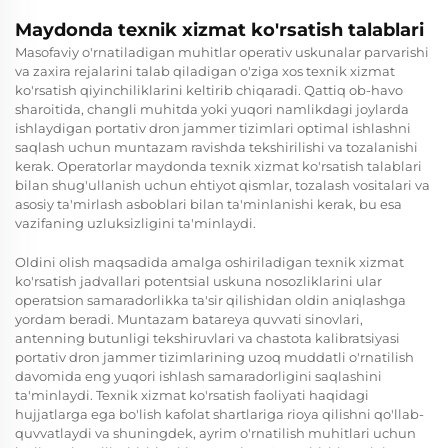
Maydonda texnik xizmat ko'rsatish talablari
Masofaviy o'rnatiladigan muhitlar operativ uskunalar parvarishi
va zaxira rejalarini talab qiladigan o'ziga xos texnik xizmat
ko'rsatish qiyinchiliklarini keltirib chiqaradi. Qattiq ob-havo
sharoitida, changli muhitda yoki yuqori namlikdagi joylarda
ishlaydigan portativ dron jammer tizimlari optimal ishlashni
saqlash uchun muntazam ravishda tekshirilishi va tozalanishi
kerak. Operatorlar maydonda texnik xizmat ko'rsatish talablari
bilan shug'ullanish uchun ehtiyot qismlar, tozalash vositalari va
asosiy ta'mirlash asboblari bilan ta'minlanishi kerak, bu esa
vazifaning uzluksizligini ta'minlaydi.
Oldini olish maqsadida amalga oshiriladigan texnik xizmat
ko'rsatish jadvallari potentsial uskuna nosozliklarini ular
operatsion samaradorlikka ta'sir qilishidan oldin aniqlashga
yordam beradi. Muntazam batareya quvvati sinovlari,
antenning butunligi tekshiruvlari va chastota kalibratsiyasi
portativ dron jammer tizimlarining uzoq muddatli o'rnatilish
davomida eng yuqori ishlash samaradorligini saqlashini
ta'minlaydi. Texnik xizmat ko'rsatish faoliyati haqidagi
hujjatlarga ega bo'lish kafolat shartlariga rioya qilishni qo'llab-
quvvatlaydi va shuningdek, ayrim o'rnatilish muhitlari uchun