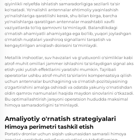
qiyinlikli relyefda ishlatish samaradorligiga sezilarli ta'sir
ko'rsatadi. Yo'nalishli antennalar ehtimoliy yaqinlashish
yo'nalishlariga qaratilishi kerak, shu bilan birga, barcha
yo'nalishlarga qaratilgan antennalar masshtabli xavfli
vaziyatlarda to'liq qamrovni ta'minlaydi. Balandlikdagi
o'rnatish ahamiyatli ahamiyatga ega bo'lib, yuqori joylashgan
o'rnatish nuqtalari yaxshiroq signallarni tarqatish va
kengaytirilgan aniqlash doirasini ta'minlaydi.
Metallik inshootlar, suv havzalari va g'ustuxonli o'simliklar kabi
atrof-muhit omillari jammer ishlashini ta'sirlaydigan signal aks
etish yoki yutish effektlarini yaratishi mumkin. Tajribali
operatorlar ushbu atrof-muhit ta'sirlarini kompensatsiya qilish
uchun antennalar burchagining va o'rnatish pozitsiyasining
o'zgartirishini amalga oshiradi va odatda yakuniy o'rnatishdan
oldin qamrov namunalari haqida maydon sinovlarini o'tkazadi.
Bu optimallashtirish jarayoni operatsion hududda maksimal
himoya samaradorligini ta'minlaydi.
Amaliyotiy o'rnatish strategiyalari
Himoya perimetri tashkil etish
Portativ dronlar uchun siqish uskunasidan samarali himoya
zonalari yaratishda relyef xususiyatlari va tahdidlarning