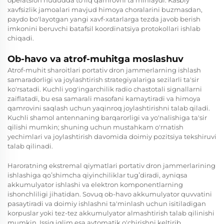
xavfsizlik jamoalari mavjud himoya choralarini buzmasdan,
paydo bo'layotgan yangi xavf-xatarlarga tezda javob berish
imkonini beruvchi batafsil koordinatsiya protokollari ishlab
chiqadi.
Ob-havo va atrof-muhitga moslashuv
Atrof-muhit sharoitlari portativ dron jammerlarning ishlash
samaradorligi va joylashtirish strategiyalariga sezilarli ta'sir
ko'rsatadi. Kuchli yog'ingarchilik radio chastotali signallarni
zaiflatadi, bu esa samarali masofani kamaytiradi va himoya
qamrovini saqlash uchun yaqinroq joylashtirishni talab qiladi.
Kuchli shamol antennaning barqarorligi va yo'nalishiga ta'sir
qilishi mumkin; shuning uchun mustahkam o'rnatish
yechimlari va joylashtirish davomida doimiy pozitsiya tekshiruvi
talab qilinadi.
Haroratning ekstremal qiymatlari portativ dron jammerlarining
ishlashiga qoʻshimcha qiyinchiliklar tugʻdiradi, ayniqsa
akkumulyator ishlashi va elektron komponentlarning
ishonchliligi jihatidan. Sovuq ob-havo akkumulyator quvvatini
pasaytiradi va doimiy ishlashni ta'minlash uchun isitiladigan
korpuslar yoki tez-tez akkumulyator almashtirish talab qilinishi
mumkin. Issiq iqlim esa avtomatik o'chirishni keltirib