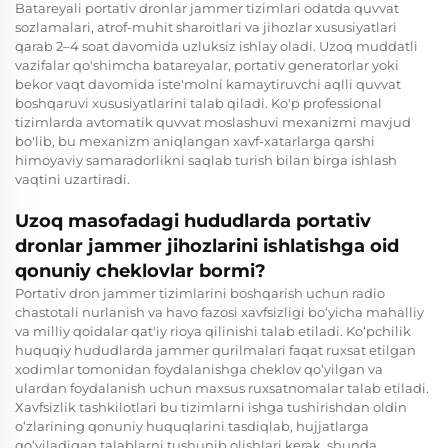
Batareyali portativ dronlar jammer tizimlari odatda quvvat
sozlamalari, atrof-muhit sharoitlari va jihozlar xususiyatlari
qarab 2–4 soat davomida uzluksiz ishlay oladi. Uzoq muddatli
vazifalar qo'shimcha batareyalar, portativ generatorlar yoki
bekor vaqt davomida iste'molni kamaytiruvchi aqlli quvvat
boshqaruvi xususiyatlarini talab qiladi. Ko'p professional
tizimlarda avtomatik quvvat moslashuvi mexanizmi mavjud
bo'lib, bu mexanizm aniqlangan xavf-xatarlarga qarshi
himoyaviy samaradorlikni saqlab turish bilan birga ishlash
vaqtini uzartiradi.
Uzoq masofadagi hududlarda portativ
dronlar jammer jihozlarini ishlatishga oid
qonuniy cheklovlar bormi?
Portativ dron jammer tizimlarini boshqarish uchun radio
chastotali nurlanish va havo fazosi xavfsizligi bo‘yicha mahalliy
va milliy qoidalar qat'iy rioya qilinishi talab etiladi. Ko‘pchilik
huquqiy hududlarda jammer qurilmalari faqat ruxsat etilgan
xodimlar tomonidan foydalanishga cheklov qo‘yilgan va
ulardan foydalanish uchun maxsus ruxsatnomalar talab etiladi.
Xavfsizlik tashkilotlari bu tizimlarni ishga tushirishdan oldin
o‘zlarining qonuniy huquqlarini tasdiqlab, hujjatlarga
qo‘yiladigan talablarni tushunib olishlari kerak, shunda