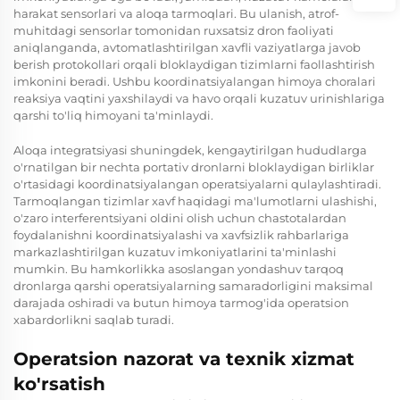
harakat sensorlari va aloqa tarmoqlari. Bu ulanish, atrof-
muhitdagi sensorlar tomonidan ruxsatsiz dron faoliyati
aniqlanganda, avtomatlashtirilgan xavfli vaziyatlarga javob
berish protokollari orqali bloklaydigan tizimlarni faollashtirish
imkonini beradi. Ushbu koordinatsiyalangan himoya choralari
reaksiya vaqtini yaxshilaydi va havo orqali kuzatuv urinishlariga
qarshi to'liq himoyani ta'minlaydi.
Aloqa integratsiyasi shuningdek, kengaytirilgan hududlarga
o'rnatilgan bir nechta portativ dronlarni bloklaydigan birliklar
o'rtasidagi koordinatsiyalangan operatsiyalarni qulaylashtiradi.
Tarmoqlangan tizimlar xavf haqidagi ma'lumotlarni ulashishi,
o'zaro interferentsiyani oldini olish uchun chastotalardan
foydalanishni koordinatsiyalashi va xavfsizlik rahbarlariga
markazlashtirilgan kuzatuv imkoniyatlarini ta'minlashi
mumkin. Bu hamkorlikka asoslangan yondashuv tarqoq
dronlarga qarshi operatsiyalarning samaradorligini maksimal
darajada oshiradi va butun himoya tarmog'ida operatsion
xabardorlikni saqlab turadi.
Operatsion nazorat va texnik xizmat
ko'rsatish