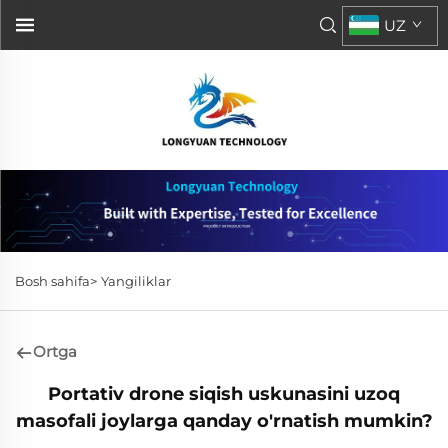
UZ
Bosh sahifa>
Yangiliklar
Ortga
Portativ drone siqish uskunasini uzoq
masofali joylarga qanday o'rnatish mumkin?