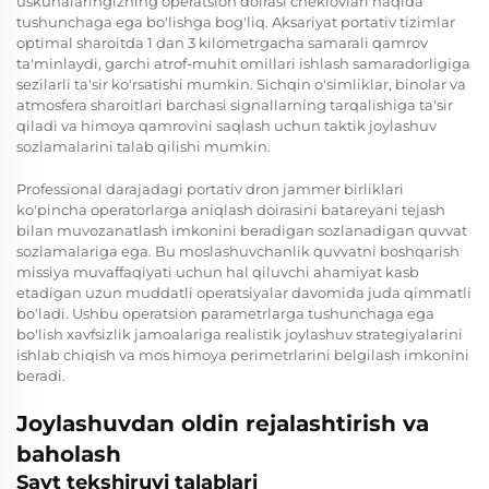
uskunalaringizning operatsion doirasi cheklovlari haqida
tushunchaga ega bo'lishga bog'liq. Aksariyat portativ tizimlar
optimal sharoitda 1 dan 3 kilometrgacha samarali qamrov
ta'minlaydi, garchi atrof-muhit omillari ishlash samaradorligiga
sezilarli ta'sir ko'rsatishi mumkin. Sichqin o'simliklar, binolar va
atmosfera sharoitlari barchasi signallarning tarqalishiga ta'sir
qiladi va himoya qamrovini saqlash uchun taktik joylashuv
sozlamalarini talab qilishi mumkin.
Professional darajadagi portativ dron jammer birliklari
ko'pincha operatorlarga aniqlash doirasini batareyani tejash
bilan muvozanatlash imkonini beradigan sozlanadigan quvvat
sozlamalariga ega. Bu moslashuvchanlik quvvatni boshqarish
missiya muvaffaqiyati uchun hal qiluvchi ahamiyat kasb
etadigan uzun muddatli operatsiyalar davomida juda qimmatli
bo'ladi. Ushbu operatsion parametrlarga tushunchaga ega
bo'lish xavfsizlik jamoalariga realistik joylashuv strategiyalarini
ishlab chiqish va mos himoya perimetrlarini belgilash imkonini
beradi.
Joylashuvdan oldin rejalashtirish va
baholash
Sayt tekshiruvi talablari