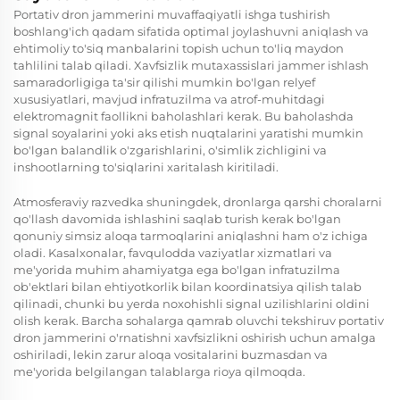
Portativ dron jammerini muvaffaqiyatli ishga tushirish
boshlang'ich qadam sifatida optimal joylashuvni aniqlash va
ehtimoliy to'siq manbalarini topish uchun to'liq maydon
tahlilini talab qiladi. Xavfsizlik mutaxassislari jammer ishlash
samaradorligiga ta'sir qilishi mumkin bo'lgan relyef
xususiyatlari, mavjud infratuzilma va atrof-muhitdagi
elektromagnit faollikni baholashlari kerak. Bu baholashda
signal soyalarini yoki aks etish nuqtalarini yaratishi mumkin
bo'lgan balandlik o'zgarishlarini, o'simlik zichligini va
inshootlarning to'siqlarini xaritalash kiritiladi.
Atmosferaviy razvedka shuningdek, dronlarga qarshi choralarni
qo'llash davomida ishlashini saqlab turish kerak bo'lgan
qonuniy simsiz aloqa tarmoqlarini aniqlashni ham o'z ichiga
oladi. Kasalxonalar, favqulodda vaziyatlar xizmatlari va
me'yorida muhim ahamiyatga ega bo'lgan infratuzilma
ob'ektlari bilan ehtiyotkorlik bilan koordinatsiya qilish talab
qilinadi, chunki bu yerda noxohishli signal uzilishlarini oldini
olish kerak. Barcha sohalarga qamrab oluvchi tekshiruv portativ
dron jammerini o'rnatishni xavfsizlikni oshirish uchun amalga
oshiriladi, lekin zarur aloqa vositalarini buzmasdan va
me'yorida belgilangan talablarga rioya qilmoqda.