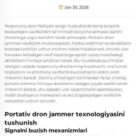
Jan 30, 2026
Noqonuniy dron faoliyati sezgir hududlarda keng tarqalib
borayotgani xavfsizlikni ta'minlash bo'yicha samarali qarshi
choralarga urg'u berishni talab qilmoqda. Portativ dron
jammeri xavfsizlik mutaxassislari, harbiy xodimlar va ob'ektlarni
boshqaruvchilar uchun muhim vosita hisoblanadi, chunki ular
havodan keladigan xavf-xatarlarga qarshi uzoq masofadagi
ob'ektlarni himoya qilishlari kerak. Bu murakkab qurilmalar
istalgan vaqtda noqonuniy dronlarning kuzatuvini, ma'lumot
to'plashini va ehtimoliy xavfsizlik buzilishlarini oldini olish
imkonini beradi. Doimiy o'rnatilgan tizimlardan farqli o'laroq,
portativ tizimlar himoya doiralarini istalgan joyda tashkil etish
imkonini beradi, shu sababli ular vaqtinchalik operatsiyalar,
mobil boshqaruv markazlari va tez o'zgarayotgan xavfsizlik
vaziyatlari uchun zarurdir.
Portativ dron jammer texnologiyasini
tushunish
Signalni buzish mexanizmlari