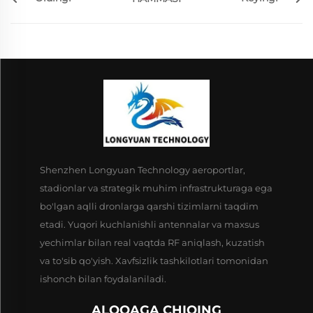
Shenzhen Longyuan Technology aeroportlar,
stadionlar va strategik muhim infrastrukturaga ega
bo'lgan aqlli dronlarga qarshi tizimlarni taqdim
etadi. Yuqori kuchlanishli antennalar va maxsus
yechimlar bilan real vaqtda RF aniqlash, kuzatish
va to'sib qo'yish. Xavfsizlik tashkilotlari tomonidan
ishonch bilan foydalaniladi.
ALOQAGA CHIQING