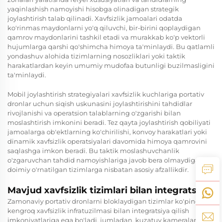
yaqinlashish namoyishi hisobga olinadigan strategik
joylashtirish talab qilinadi. Xavfsizlik jamoalari odatda
ko'rinmas maydonlarni yo'q qiluvchi, bir-birini qoplaydigan
qamrov maydonlarini tashkil etadi va murakkab ko'p vektorli
hujumlarga qarshi qo'shimcha himoya ta'minlaydi. Bu qatlamli
yondashuv alohida tizimlarning nosozliklari yoki taktik
harakatlardan keyin umumiy mudofaa butunligi buzilmasligini
ta'minlaydi.
Mobil joylashtirish strategiyalari xavfsizlik kuchlariga portativ
dronlar uchun siqish uskunasini joylashtirishini tahdidlar
rivojlanishi va operatsion talablarning o'zgarishi bilan
moslashtirish imkonini beradi. Tez qayta joylashtirish qobiliyati
jamoalarga ob'ektlarning ko'chirilishi, konvoy harakatlari yoki
dinamik xavfsizlik operatsiyalari davomida himoya qamrovini
saqlashga imkon beradi. Bu taktik moslashuvchanlik
o'zgaruvchan tahdid namoyishlariga javob bera olmaydigan
doimiy o'rnatilgan tizimlarga nisbatan asosiy afzallikdir.
Mavjud xavfsizlik tizimlari bilan integratsiya
Zamonaviy portativ dronlarni bloklaydigan tizimlar ko'pincha
kengroq xavfsizlik infratuzilmasi bilan integratsiya qilish
imkoniyatlariga ega bo'ladi, jumladan, kuzatuv kameralari,