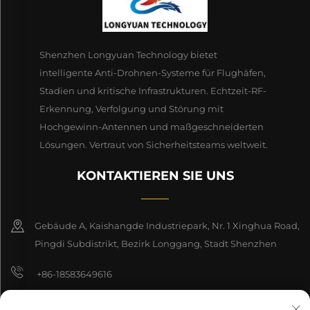
Shenzhen Longyuan Technology bietet
intelligente Anti-Drohnen-Systeme für Flughäfen,
Stadien und kritische Infrastrukturen. Echtzeit-RF-
Erkennung, Verfolgung und Störung mit
Hochgewinn-Antennen und maßgeschneiderten
Lösungen. Vertraut von Sicherheitsteams weltweit.
KONTAKTIEREN SIE UNS
Gebäude A, Kaishangde Industriepark, Nr. 1 Xinghua Road,
Pingdi Subdistrikt, Bezirk Longgang, Stadt Shenzhen
+86-18583649616
[email protected]