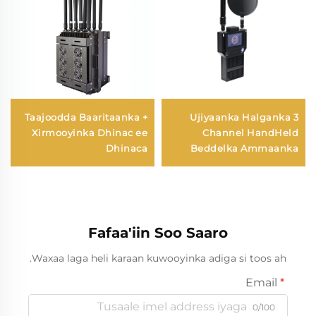
Taajoodda Baaritaanka +
Ujiyaanka Halganka 3
Xirmooyinka Dhinac ee
Channel HandHeld
Dhinaca
Beddelka Ammaanka
Laga Xirnaa Drone
Dheerka Dheer ee Siiroda
Iibsiga ee FPV
Fafaa'iin Soo Saaro
Waxaa laga heli karaan kuwooyinka adiga si toos ah.
Email
0/100