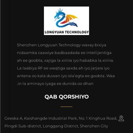
Shenzhen Longyuan Technology waxay bixiya
nidaamka caawiye badbaadada ee inteliijentiga
ah ee goobta, xajiga la xiriira iyo hababka la xiriira.
La laabiya RF ee waqtiga saxda ah iyo jarjara iyo
antena oo kala duwan iyo isla’egta ee goobta. Waa
in la aminayo iyaga ee dunida oo dhan.
QAB QORSHIYO
Geeska A, Kaishangde Industrial Park, No. 1 Xinghua Road,
Pingdi Sub-district, Longgang District, Shenzhen City