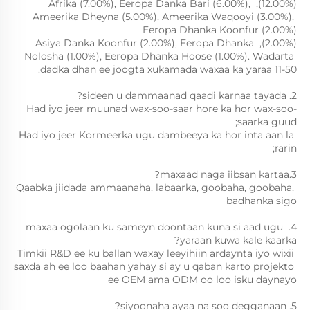
(12.00%), Afrika (7.00%), Eeropa Danka Bari (6.00%), 
Ameerika Dheyna (5.00%), Ameerika Waqooyi (3.00%), 
Eeropa Dhanka Koonfur (2.00%) 
(2.00%), Asiya Danka Koonfur (2.00%), Eeropa Dhanka 
Nolosha (1.00%), Eeropa Dhanka Hoose (1.00%). Wadarta 
dadka dhan ee joogta xukamada waxaa ka yaraa 11-50. 
2. sideen u dammaanad qaadi karnaa tayada? 
Had iyo jeer muunad wax-soo-saar hore ka hor wax-soo-
saarka guud; 
Had iyo jeer Kormeerka ugu dambeeya ka hor inta aan la 
rarin; 
3.maxaad naga iibsan kartaa? 
Qaabka jiidada ammaanaha, labaarka, goobaha, goobaha, 
badhanka sigo 
4. maxaa ogolaan ku sameyn doontaan kuna si aad ugu 
yaraan kuwa kale kaarka? 
Timkii R&D ee ku ballan waxay leeyihiin ardaynta iyo wixii 
saxda ah ee loo baahan yahay si ay u qaban karto projekto 
ee OEM ama ODM oo loo isku daynayo 
5. siyoonaha ayaa na soo degganaan? 