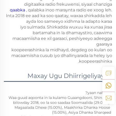
digitaalka radio frekuwensi, siyaal chanziga
qaabka
, qalabka inoo maraynta radio ee xoog leh.
Inta 2018 ee aad ka soo qaatay, waxaa shirkadda leh
ayda loo sameeyo xidhma la adapto karaa
iyo sulmada. Shirkadda wuxuu ka xunaa jiraa
bartamaha in la dhamaystiro, caawima
macaamiisha ee xil garaaci, peshiyeeyo adeegga
gaaraya
koopeerashinka la midhayd, degdeg oo kulan oo
macaamiisha cusub iyo dhallinyarada la heley iyo
koopeerashinka.
Maxay Ugu Dhiirrigeliyayna
1. yaan nahay? 
Waa guud aqoonta in la kulamo Guaangdooni, Shina, ka 
bilowday 2018, oo la soo saadaa Soomaalida (29.00%), 
Magaalada Dhexe (15.00%), Maakhirka Dhanka Hoose 
(15.00%), Asiya Dhanka Sharqeed 