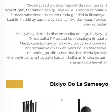
3. Sidee ayaad u qabtid taariikhda soo guurka? 
Wakhtigan, taariikhda soo guurka wuxuu noqon doonaa 3-
5 maalmaha shaqada ee leh tirada gaadiid la iibsanayo. 
Laakiin haddii ay aad u weyn tahay isku day inaad furciso 
wax ka badan. 
4. Max yahay xirmada dhammaadka oo lagu bixiyey 
muduulka RF ee cad ku rikhaalaya jirradaha? 
Mareykuna Longyuan waxa ku bixiya xirmooyinka 
dhammaadka oo sax ah, kaas oo leh taageerka 
teknoolojiga, dib-u-hantida, beddelida iyo kale 
xirmooyin, si ay u hagaajin karaan dadka arrimaha ee aan 
kharash ugu leeyahay. 
Bixiyo Oo La Sameeyo