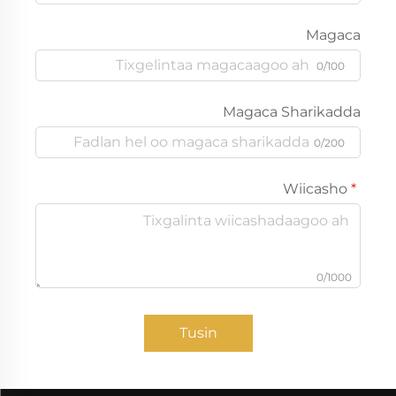
Magaca
0/100
Magaca Sharikadda
0/200
Wiicasho
0/1000
Tusin