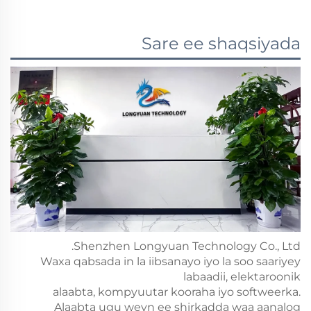
Sare ee shaqsiyada
Shenzhen Longyuan Technology Co., Ltd.
Waxa qabsada in la iibsanayo iyo la soo saariyey
labaadii, elektaroonik
alaabta, kompyuutar kooraha iyo softweerka.
Alaabta ugu weyn ee shirkadda waa aanalog