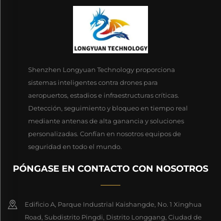
Shenzhen Longyuan Technology proporciona
sistemas inteligentes contra drones para
aeropuertos, estadios e infraestructuras críticas.
Detección, seguimiento y bloqueo en tiempo real
mediante antenas de alta ganancia y soluciones
personalizadas. Confían en nosotros equipos de
seguridad en todo el mundo.
PÓNGASE EN CONTACTO CON NOSOTROS
Edificio A, Parque Industrial Kaishangde, No. 1 Xinghua
Road, Subdistrito Pingdi, Distrito Longgang, Ciudad de