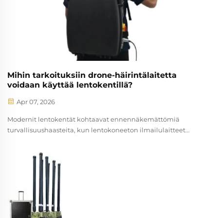
Mihin tarkoituksiin drone-häirintälaitetta
voidaan käyttää lentokentillä?
Apr 07, 2026
Modernit lentokentät kohtaavat ennennäkemättömiä
turvallisuushaasteita, kun lentokoneeton ilmailulaitteet
(UAV) ovat yhä helpommin saatavilla ja yhä kehittyneempiä.
Dronien leviäminen on luonut uusia haavoittuvuuksia
kriittisessä ilmailuinfrastruktuurissa, mikä edellyttää
edistyneitä...