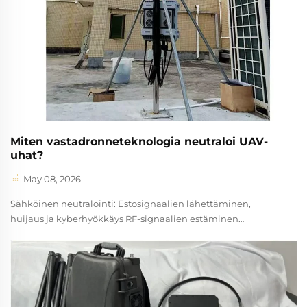
Miten vastadronneteknologia neutraloi UAV-
uhat?
May 08, 2026
Sähköinen neutralointi: Estosignaalien lähettäminen,
huijaus ja kyberhyökkäys RF-signaalien estäminen
pääasiallisena sähköisenä vastatoimena RF-signaalien
estäminen on edelleen laajimmin käytetty sähköinen
vastatoimi sotilasalusjärjestelmissä, jotka torjuvat lennokkia.
Se toimii täyttämällä korkean tehon elektromagneettisella
kohinalla lennokin ja operaattorin välinen