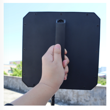
laajalti kaupallisella ja siviilialalla. Luvattomien dronien
tunkeutuminen aiheuttaa vakavia riskejä herkille kohteille,
kuten yritysvakoilusta mahdollisiin terrori-iskuihin...