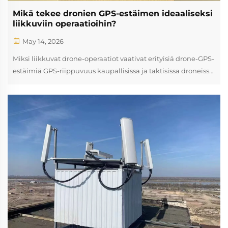
Mikä tekee dronien GPS-estäimen ideaaliseksi
liikkuviin operaatioihin?
May 14, 2026
Miksi liikkuvat drone-operaatiot vaativat erityisiä drone-GPS-
estäimiä GPS-riippuvuus kaupallisissa ja taktisissa droneissa:
alttius liikkuessa, kaupunkialueilla ja dynaamisissa
tehtävissä Kaupallisesti käytettävät kuljetusdroneet, taktiset
tiedusteludroneet ja itsenäisesti toimivat droneet...