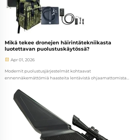
Mikä tekee dronejen häirintätekniikasta
luotettavan puolustuskäytössä?
Apr 01, 2026
Modernit puolustusjärjestelmät kohtaavat
ennennäkemättömiä haasteita lentävistä ohjaamattomista
ilmakoneista (UAV), jotka voivat tunkeutua rajoitettuun
ilmatilaan, suorittaa tiedustelutoimintaa tai toimittaa
haitallisesti vaikuttavia lasteja.