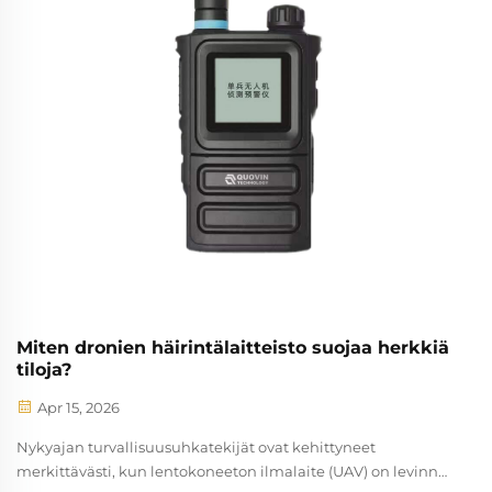
Miten dronien häirintälaitteisto suojaa herkkiä
tiloja?
Apr 15, 2026
Nykyajan turvallisuusuhkatekijät ovat kehittyneet
merkittävästi, kun lentokoneeton ilmalaite (UAV) on levinnyt