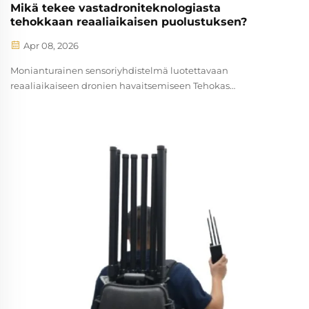
Mikä tekee vastadroniteknologiasta
tehokkaan reaaliaikaisen puolustuksen?
Apr 08, 2026
Monianturainen sensoriyhdistelmä luotettavaan
reaaliaikaiseen dronien havaitsemiseen Tehokas
tiedusteludronien havaitseminen vaatii monianturaista
sensoriyhdistelmää – radari-, RF-skanneri-, elektro-
optisten/infrapunakameroiden (EO/IR) ja akustisten
antureiden tietojen korrelaatiota luodakseen...