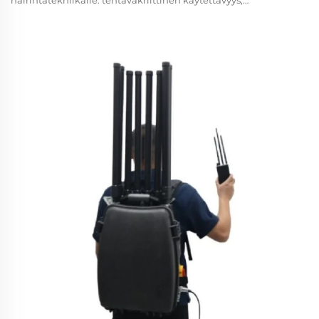
häirintätekniikalle: tehtäväkriittinen käytettävyys,
vikaantumisvarma turvavaratoiminto ja ympäristöön
kestävyys. Sotilaallisen luokan dronien häirintäjärjestelmien
on tarjottava tehtäväkriittistä luotettavuutta: 99,99 %
toimintaa...