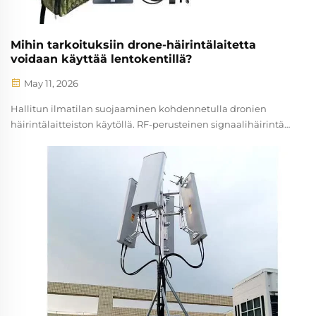
Mihin tarkoituksiin drone-häirintälaitetta
voidaan käyttää lentokentillä?
May 11, 2026
Hallitun ilmatilan suojaaminen kohdennetulla dronien
häirintälaitteiston käytöllä. RF-perusteinen signaalihäirintä
laitonta dronia vastaan lentokentän kiitoteiden
läheisyydessä. Radioaaltojen (RF) häirintätekniikka
muodostaa eturintaman suojausta epävalvoitua dronia
vastaan kriittisissä...