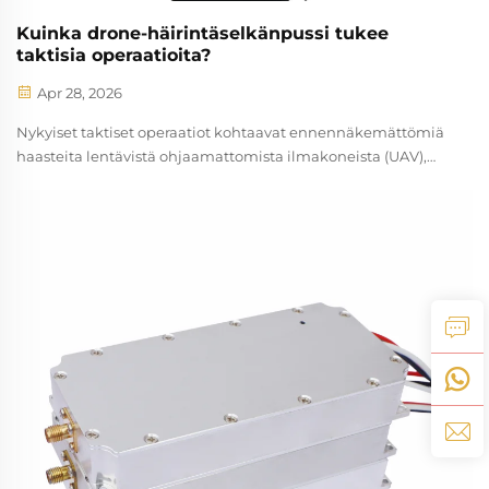
Kuinka drone-häirintäselkänpussi tukee
taktisia operaatioita?
Apr 28, 2026
Nykyiset taktiset operaatiot kohtaavat ennennäkemättömiä
haasteita lentävistä ohjaamattomista ilmakoneista (UAV),
jotka uhkaavat operaation turvallisuutta ja tehtävän
onnistumista. Sotilashenkilökunta, lainsuojeluviranomaiset
ja turvallisuusalan ammattilaiset luottavat yhä enemmän
erikoistuneeseen varustukseen, jolla estetään valtuuttomia
dronetoimintoja kriittisissä tehtävissä. A