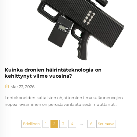
Kuinka dronien häirintäteknologia on
kehittynyt viime vuosina?
Mar 23, 2026
Lentokoneiden kaltaisten ohjattomien ilmakulkuneuvojen
nopea leviäminen on perustavanlaatuisesti muuttanut
turvallisuusmaisemaa sotilaallisilla, kaupallisilla ja
siviilialoilla. Kun droniteknologian kyvyt ovat kehittyneet
...
Edellinen
1
2
3
4
6
Seuraava
eksponentiaalisesti, myös vastatoimien taso on noussut...