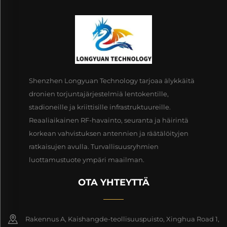
Shenzhen Longyuan Technology tarjoaa älykkäitä
dronien torjuntajärjestelmiä lentokentille,
stadioneille ja kriittisille infrastruktuureille.
Reaaliaikainen RF-havainto, seuranta ja häirintä
korkean vahvistuksen antennien ja räätälöityjen
ratkaisujen avulla. Turvallisuusryhmien
luottamustuote ympäri maailman.
OTA YHTEYTTÄ
Rakennus A, Kaishangde-teollisuuspuisto, Xinghua Road 1,