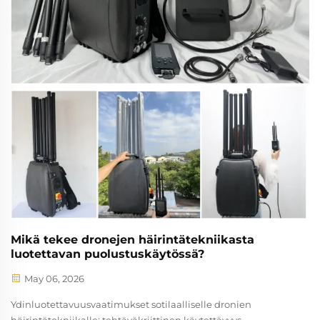
viestintätaajuusalue – mikä häiritsee komento- ja
ohjausyhteyksiä ja pakottaa UAV:n suorittamaan
ennaltaohjelmoituja turvatoimintoja, kuten paluun
lähtöpaikalle, leijumisen tai itsenäisen laskeutumisen.
Kolme erilaista estosignaalilaitteiston arkkitehtuuria tukee
erilaisia uhkakuvia:
Mikä tekee dronejen häirintätekniikasta
luotettavan puolustuskäytössä?
May 06, 2026
Ydinluotettavuusvaatimukset sotilaalliselle dronien