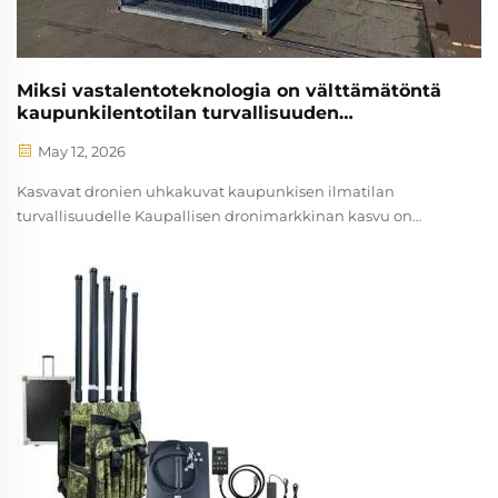
Miksi vastalentoteknologia on välttämätöntä
kaupunkilentotilan turvallisuuden
varmistamiseksi?
May 12, 2026
Kasvavat dronien uhkakuvat kaupunkisen ilmatilan
turvallisuudelle Kaupallisen dronimarkkinan kasvu on
räjähtänyt – maailmanlaajuiset UAS-myyntiennusteet
ylittävät 43 miljardia dollaria vuoteen 2028 mennessä
(Statista, 2024) – mutta myös turvallisuusuhkien määrä on
kasvanut. Lentokoneeton ilma-alusten järjestelmät toimivat
nyt...