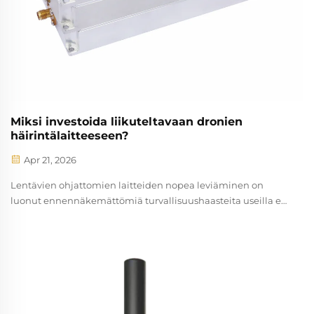
Miksi investoida liikuteltavaan dronien
häirintälaitteeseen?
Apr 21, 2026
Lentävien ohjattomien laitteiden nopea leviäminen on
luonut ennennäkemättömiä turvallisuushaasteita useilla eri
aloilla. Nykyaikaiset organisaatiot kohtaavat yhä suurempia
uhkia luvattomilta droneltilta, jotka voivat vaarantaa
arkaluontoisia toimintoja, rikkoa rajoitettua ilmatilaa ja
aiheuttaa merkittäviä turvallisuusriskejä.