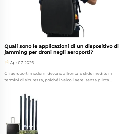
Quali sono le applicazioni di un dispositivo di
jamming per droni negli aeroporti?
Apr 07, 2026
Gli aeroporti moderni devono affrontare sfide inedite in
termini di sicurezza, poiché i veicoli aerei senza pilota
diventano sempre più accessibili e sofisticati. La diffusione
dei droni ha creato nuove vulnerabilità nelle infrastrutture
aeronautiche critiche, rendendo necessarie contromisure
avanzate per proteggere passeggeri, aeromobili e
operazioni. Un dispositivo di jamming per droni rappresenta
un componente fondamentale dei sistemi di sicurezza
aeroportuali completi, fornendo una protezione in tempo
reale contro intrusioni non autorizzate di droni che