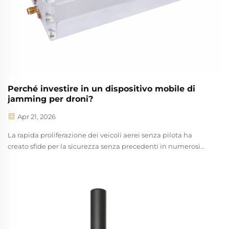
Perché investire in un dispositivo mobile di
jamming per droni?
Apr 21, 2026
La rapida proliferazione dei veicoli aerei senza pilota ha
creato sfide per la sicurezza senza precedenti in numerosi
settori. Le organizzazioni moderne devono affrontare
minacce crescenti provenienti da droni non autorizzati,
capaci di compromettere operazioni sensibili, violare lo
spazio aereo ristretto e rappresentare rischi significativi per la
sicurezza.