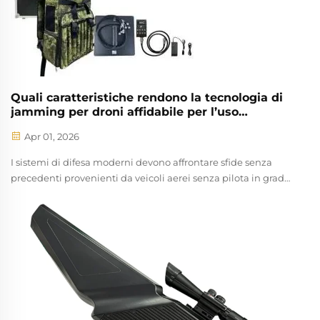
potrebbero interrompere le operazioni di volo o costituire un
pericolo per la sicurezza di aeromobili e personale.
Quali caratteristiche rendono la tecnologia di
jamming per droni affidabile per l’uso
difensivo?
Apr 01, 2026
I sistemi di difesa moderni devono affrontare sfide senza
precedenti provenienti da veicoli aerei senza pilota in grado
di penetrare nello spazio aereo ristretto, condurre operazioni
di sorveglianza o consegnare carichi pericolosi. L'emergere
di sofisticate tecnologie di disturbo per droni è diventato...