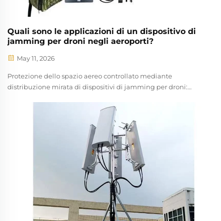
Quali sono le applicazioni di un dispositivo di
jamming per droni negli aeroporti?
May 11, 2026
Protezione dello spazio aereo controllato mediante
distribuzione mirata di dispositivi di jamming per droni:
interruzione basata su radiofrequenza (RF) del segnale per
neutralizzare droni non autorizzati nelle vicinanze delle
piste di atterraggio. La tecnologia di jamming a
radiofrequenza costituisce la prima linea di difesa contro i
droni fuori controllo in situazioni critiche...