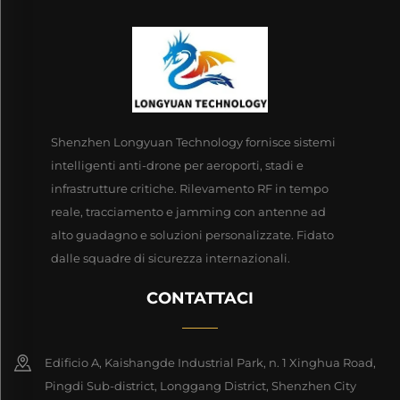
Shenzhen Longyuan Technology fornisce sistemi
intelligenti anti-drone per aeroporti, stadi e
infrastrutture critiche. Rilevamento RF in tempo
reale, tracciamento e jamming con antenne ad
alto guadagno e soluzioni personalizzate. Fidato
dalle squadre di sicurezza internazionali.
CONTATTACI
Edificio A, Kaishangde Industrial Park, n. 1 Xinghua Road,
Pingdi Sub-district, Longgang District, Shenzhen City