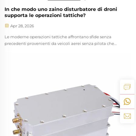
In che modo uno zaino disturbatore di droni
supporta le operazioni tattiche?
Apr 28, 2026
Le moderne operazioni tattiche affrontano sfide senza
precedenti provenienti da veicoli aerei senza pilota che
minacciano la sicurezza operativa e il successo delle
missioni. Il personale militare, le forze dell’ordine e i
professionisti della sicurezza fanno sempre più affidamento
su apparecchiature specializzate per neutralizzare attività di
droni non autorizzati durante missioni critiche. A