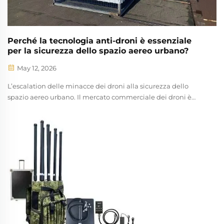
Perché la tecnologia anti-droni è essenziale
per la sicurezza dello spazio aereo urbano?
May 12, 2026
L’escalation delle minacce dei droni alla sicurezza dello
spazio aereo urbano. Il mercato commerciale dei droni è
esploso: le vendite globali di sistemi aeromobili senza pilota
(UAS) dovrebbero superare i 43 miliardi di dollari entro il
2028 (Statista, 2024), ma anche le preoccupazioni in materia
di sicurezza sono in forte aumento. I sistemi aeromobili
senza pilota (UAS) sono ormai impiegati...