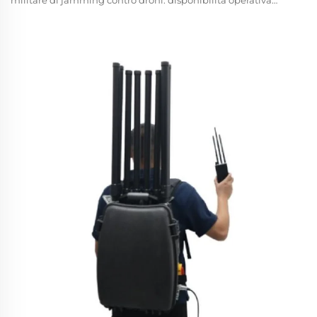
militare di jamming contro droni: disponibilità operativa
critica per la missione, ridondanza a prova di guasto e
resistenza ambientale. I sistemi militari di jamming contro
droni devono garantire un’affidabilità critica per la missione:
il 99,99% di disponibilità operativa...