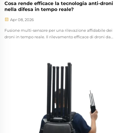
Cosa rende efficace la tecnologia anti-droni
nella difesa in tempo reale?
Apr 08, 2026
Fusione multi-sensore per una rilevazione affidabile dei
droni in tempo reale. Il rilevamento efficace di droni da
ricognizione richiede la fusione multi-sensore: correlare i
dati provenienti da radar, scanner RF, telecamere elettro-
ottiche/infrarosse (EO/IR) e sensori acustici per creare...