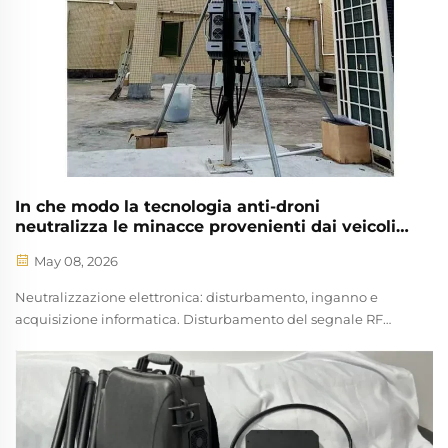
In che modo la tecnologia anti-droni
neutralizza le minacce provenienti dai veicoli
aerei senza pilota (UAV)?
May 08, 2026
Neutralizzazione elettronica: disturbamento, inganno e
acquisizione informatica. Disturbamento del segnale RF
come principale contromisura elettronica. Il disturbamento
del segnale RF rimane la contromisura elettronica più diffusa
nei sistemi militari anti-droni. Funziona inondando la banda
di comunicazione tra drone e operatore con rumore
elettromagnetico ad alta potenza, interrompendo i