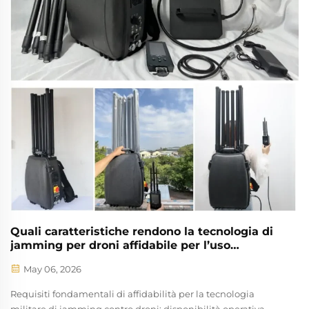
collegamenti di comando e controllo e costringendo il
veicolo aereo senza pilota (UAV) ad attivare comportamenti
di sicurezza preprogrammati, quali il ritorno al punto di
lancio, il volo stazionario o l’atterraggio autonomo. Tre
architetture di disturbamento supportano diversi profili di
minaccia:
Quali caratteristiche rendono la tecnologia di
jamming per droni affidabile per l’uso
difensivo?
May 06, 2026
Requisiti fondamentali di affidabilità per la tecnologia