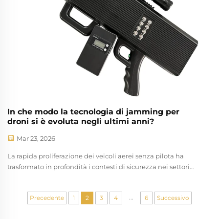
In che modo la tecnologia di jamming per
droni si è evoluta negli ultimi anni?
Mar 23, 2026
La rapida proliferazione dei veicoli aerei senza pilota ha
trasformato in profondità i contesti di sicurezza nei settori
militare, commerciale e civile. Man mano che le capacità dei
droni sono progredite in modo esponenziale, si è sviluppata
...
Precedente
1
2
3
4
6
Successivo
parallelamente anche la sofisticatezza delle contromisure...