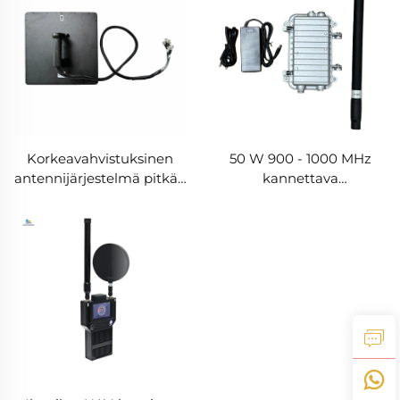
Korkeavahvistuksinen
50 W 900 - 1000 MHz
antennijärjestelmä pitkän
kannettava
kantaman
käsikäyttöinen
suuntatarkkoihin
alumiinikuorinen
havaintoihin Anti-UAV
vastaanantenni
RF-radiosammutin
dronelaitteisiin
Tehokas taajuussuoja
UAV-signalointi