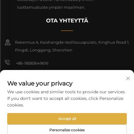
luottamustuote ympäri maailman.
OTA YHTEYTTÄ
Rakennus A, Kaishangde-teollisuuspuisto, Xinghua Road 1,
Pingdi, Longgang, Shenzhen
+86-18583649616
[email protected]
We value your privacy
8618165761396
We use cookies and similar tools to provide our services.
If you don't want to accept all cookies, click Personalize
cookies.
Tekijänoikeus © 2026 Shenzhen Longyuan Technology Co., Ltd.
Accept all
Kaikki oikeudet pidätetään.
Tietosuojakäytäntö
Personalize cookies