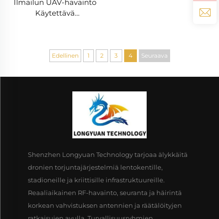
Ilmailun UAV-havainto
Käytettävä
turvallisuusratkaisu
dronien torjumiseksi
Kaukana käytettävä
pitkän kantaman
Edellinen
1
2
3
4
Seuraava
signaalinhakija FPV:lle
Shenzhen Longyuan Technology tarjoaa älykkäitä
dronien torjuntajärjestelmiä lentokentille,
stadioneille ja kriittisille infrastruktuureille.
Reaaliaikainen RF-havainto, seuranta ja häirintä
korkean vahvistuksen antennien ja räätälöityjen
ratkaisujen avulla. Turvallisuusryhmien