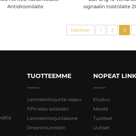
Antidroonilaite
signaalin toistolaite 
vahvistin
Edellinen
1
2
3
TUOTTEEMME
NOPEAT LINK
Lennokintorjunta reppu
Etusivu
FPV-esto laitteisto
Meistä
käitä
Lennokintorjuntakone
Tuotteet
Droonintunnistin
Uutiset