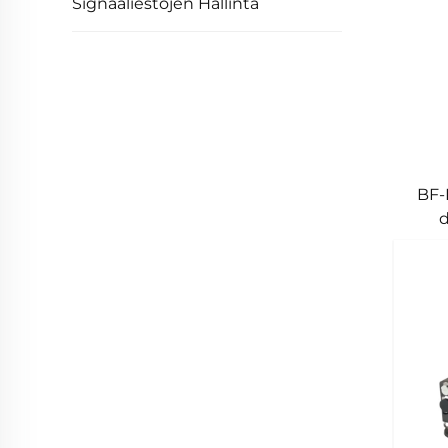
Signaaliestojen Hallinta
BF-
d