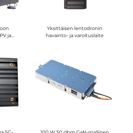
voon
Yksittäisen lentodronin
PV ja
havainto- ja varoituslaite
stuva
ntaan
isto
va 5G-
100 W 50 dbm GaN-mallinen