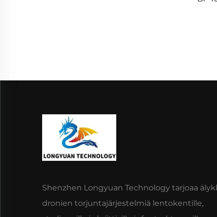
Shenzhen Longyuan Technology tarjoaa älyk
dronien torjuntajärjestelmiä lentokentille,