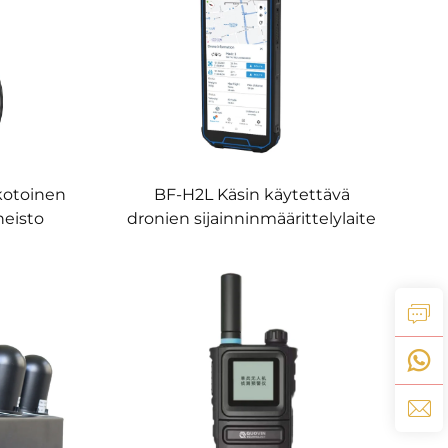
kotoinen
BF-H2L Käsin käytettävä
neisto
dronien sijainninmäärittelylaite