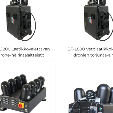
L1200 Laatikkovalettavan
BF-L800 Vetolaatikko
rone-häirintälaitteisto
dronien torjunta-ai