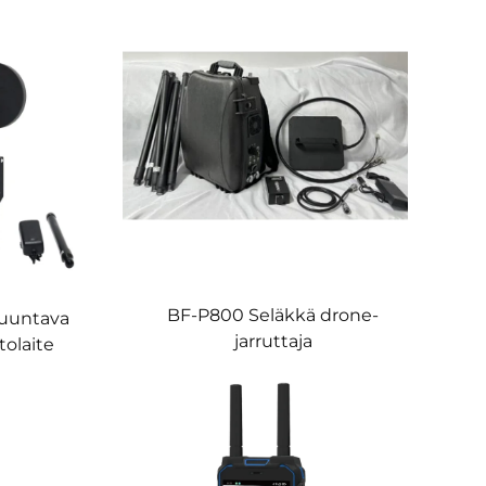
BF-P800 Seläkkä drone-
suuntava
jarruttaja
tolaite