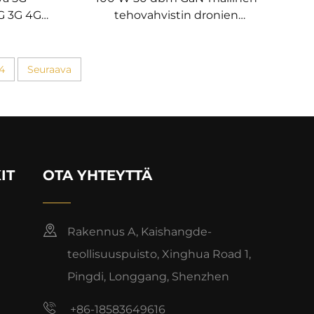
2G 3G 4G
tehovahvistin dronien
järjestelmään vasta-drone-
moduuli 5,2/5,8 G Riittävä RF-
suodatus 5,2/5,8 G 100 W 50
4
Seuraava
dbm
IT
OTA YHTEYTTÄ
Rakennus A, Kaishangde-
teollisuuspuisto, Xinghua Road 1,
Pingdi, Longgang, Shenzhen
+86-18583649616