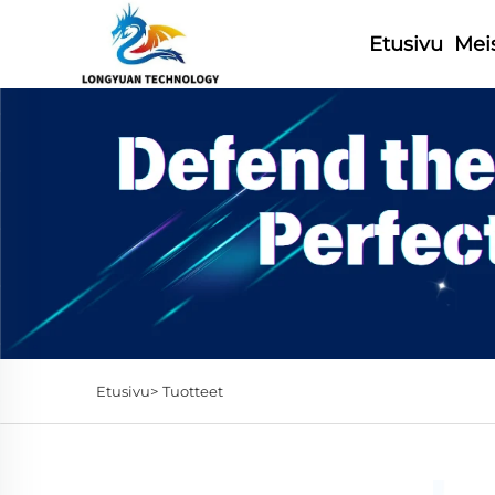
Etusivu
Mei
Etusivu>
Tuotteet