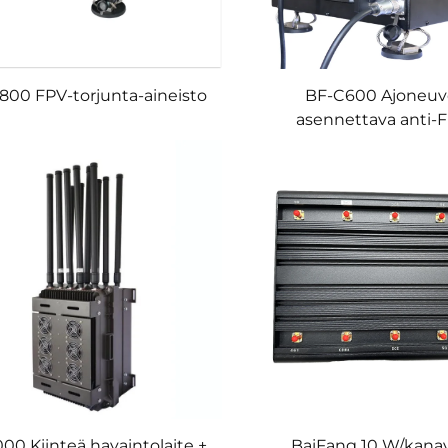
800 FPV-torjunta-aineisto
BF-C600 Ajoneu
asennettava anti-F
antenneihin peru
lentodronien torju
tarkoitettu laitte
00 Kiinteä havaintolaite +
BaiFang 10 W/kana