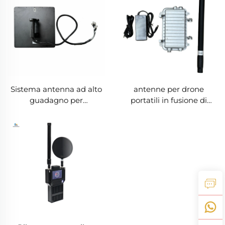
Sistema antenna ad alto
antenne per drone
guadagno per
portatili in fusione di
rilevamento direzionale a
alluminio, 50W 900 -
lungo raggio, dispositivo
1000MHz
anti-UAV per interruzione
del segnale radio,
schermatura della
frequenza efficace,
segnali UAV