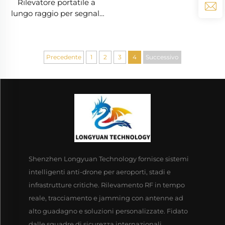
Rilevatore portatile a
lungo raggio per segnali
UAV di sicurezza
perimetrale manuale
contro i droni,
compatibile con FPV
Precedente
1
2
3
4
Successivo
Shenzhen Longyuan Technology fornisce sistemi
intelligenti anti-drone per aeroporti, stadi e
infrastrutture critiche. Rilevamento RF in tempo
reale, tracciamento e jamming con antenne ad
alto guadagno e soluzioni personalizzate. Fidato
dalle squadre di sicurezza internazionali.