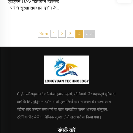
एविएशन UAV डिटेक्शन हैंडहेल्ड
परिधि सुरक्षा समाधान ड्रोन के
खिलाफ एफपीवी के लिए पोर्टेबल लॉन्ग
रेंज सिग्नल डिटेक्टर
पिछला
1
2
3
4
अगला
शेन्ज़ेन लॉन्गयुआन टेक्नोलॉजी हवाई अड्डों, स्टेडियमों और महत्वपूर्ण बुनियादी
ढांचे के लिए बुद्धिमान ड्रोन-रोधी प्रणालियाँ प्रदान करता है। उच्च-लाभ
एंटीना और कस्टम समाधानों के साथ वास्तविक समय आरएफ संसूचन,
ट्रैकिंग और जैमिंग। वैश्विक सुरक्षा टीमों द्वारा भरोसा किया गया।
संपर्क करें