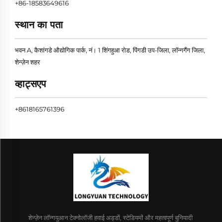
+86-18583649616
स्थान का पता
भवन A, कैशांगडे औद्योगिक पार्क, नं। 1 शिंगहुआ रोड, पिंगडी उप-जिला, लॉन्गगैंग जिला,
शेन्ज़ेन शहर
व्हाट्सएप
+8618165761396
शेन्ज़ेन लॉन्गयुआन टेक्नोलॉजी हवाई अड्डों, स्टेडियमों और महत्वपूर्ण बुनियादी