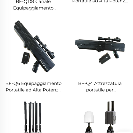
Portatile ad Alta Potenza
BF-QD8 Canale
a 8 Canali per
Equipaggiamento
Contromisure Droni
Portatile per
Contromisure Droni
(Versione con Doppia
Ventola)
BF-Q6 Equipaggiamento
BF-Q4 Attrezzatura
Portatile ad Alta Potenza
portatile per
per Contromisure Droni
contromisure droni di alta
(6 Canali)
potenza (4 canali)