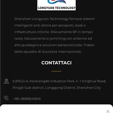
Shenzhen Longyuan Technology fornisce sistemi
intelligenti anti-drone per aeroporti, stadi e
infrastrutture critiche. Rilevamento RF in tempo
reale, tracciamento e jamming con antenne ad
alto guadagno e soluzioni personalizzate. Fidato
dalle squadre di sicurezza internazionali.
CONTATTACI
Edificio A, Kaishangde Industrial Park, n. 1 Xinghua Road,
Pingdi Sub-district, Longgang District, Shenzhen City
+86-18583649616
[email protected]