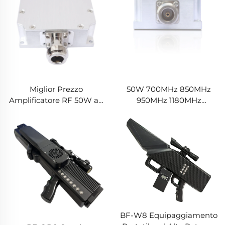
Miglior Prezzo
50W 700MHz 850MHz
Amplificatore RF 50W ad
950MHz 1180MHz
Alta Potenza 135-175MHz
1280MHz 1550MHz
200-300MHz LDMSO
1620MHz 47dbm Alta
LORA Modulo Anti-FPV
Guadagno di Potenza per
Sistema Contro Drone
Sicurezza Aerea Modulo
Suppressor per UAV
Alternativo UAV Moduli
BF-W8 Equipaggiamento