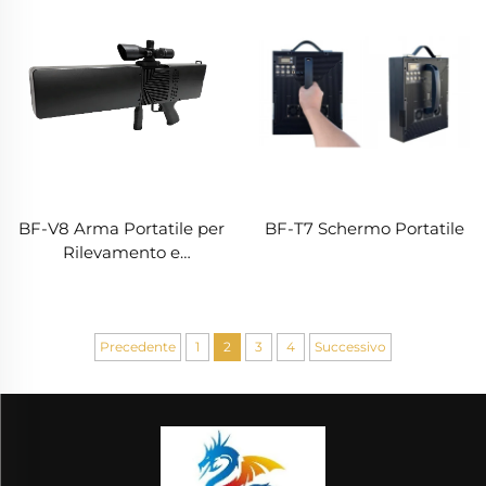
BF-V8 Arma Portatile per
BF-T7 Schermo Portatile
Rilevamento e
Contromisure (Con
Funzione di
Localizzazione)
Precedente
1
2
3
4
Successivo