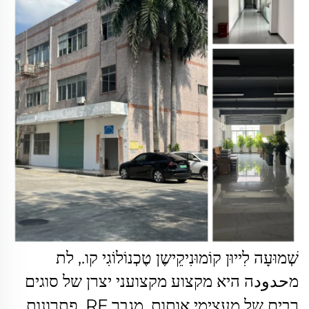
שְׁמוּעָה לִייוּן קוֹמוּנִיקֵישֶן טֶכְנוֹלוֹגִי קו., לת
מحدودה היא
מקצוע מקצועני
יצרן של סוגים
רבים של מעצימי אותות, מגבר RF, פתרונות