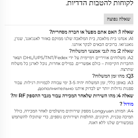
לקוחות להטבות הדדיות.
שאלה נפוצה
שאלה 1: האם אתם מפעל או חברה מסחרית?
A1: אנחנו בית מלאכה, בית המלאכה שלנו ממוקם באזור לאנג'אנג', שנז'ן,
גואנג'ואו. ברוכים הבאים לבקר אותנו.
שאלה 2: מה לגבי אמצעי המשלוח?
A2: משלוחים אוויריים וימיימית על ידי DHL/UPS/TNT/Fedex ושאר
החברות הקיימות – כולם אפשריים. במילים אחרות, נוכל לארגן כל משלוח
שתרצה.
Q3: מהו זמן המשלוח?
A3: באופן כללי, זמן המשלוח יהיה 3-5 ימי עבודה לכמויות רגילות. עבור
ספנות גדולות יותר יש לבדוק איתנו дополнительно.
שאלה 4: מהו השירות שלאחר המכירה עבור מגבר ההספק RF זה?
מודול
?
A4: המותג Longyuan מספק שירותים מושלמים לאחר המכירה, כולל
תמיכה טכנית, תיקונים, החלפות ושירותים נוספים, כדי שתוכלו להשתמש
במכשורים שלנו ללא דאגה.