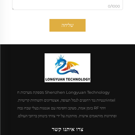
0/1000
שליחה
Shenzhen Longyuan Technology מספקת מערכות ח
intelיגנטיות נגד רחפנים לנמל תעופה, אצטדיונים ותשתיות קריטיות.
זיהוי RF בזמן אמת, מעקב וחסימה עם אנטנות בעלי שבח גבוה
ופתרונות מותאמים אישית. מותקנת על ידי צוותי ביטחון ברחבי העולם.
צרו איתנו קשר