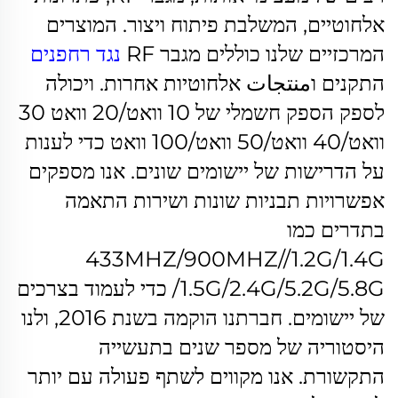
אלחוטיים, המשלבת פיתוח ויצור. המוצרים
המרכזיים שלנו כוללים מגבר RF
נגד רחפנים
התקנים וمنتجات אלחוטיות אחרות. ויכולה
לספק הספק חשמלי של 10 וואט/20 וואט 30
וואט/40 וואט/50 וואט/100 וואט כדי לענות
על הדרישות של יישומים שונים.
אנו מספקים
אפשרויות תבניות שונות ושירות התאמה
בתדרים כמו
433MHZ/900MHZ//1.2G/1.4G
/1.5G/2.4G/5.2G/5.8G כדי לעמוד בצרכים
של יישומים.
חברתנו הוקמה בשנת 2016, ולנו
היסטוריה של מספר שנים בתעשייה
התקשורת. אנו מקווים לשתף פעולה עם יותר