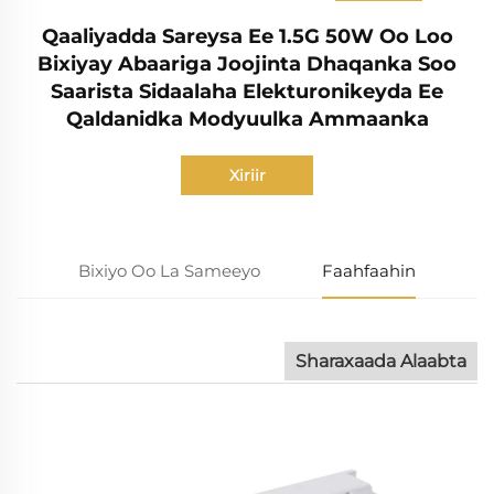
Qaaliyadda Sareysa Ee 1.5G 50W Oo Loo
Bixiyay Abaariga Joojinta Dhaqanka Soo
Saarista Sidaalaha Elekturonikeyda Ee
Qaldanidka Modyuulka Ammaanka
Xiriir
Bixiyo Oo La Sameeyo
Faahfaahin
Sharaxaada Alaabta