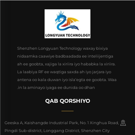
Shenzhen Longyuan Technology waxay bixiya
nidaamka caawiye badbaadada ee inteliijentiga
ah ee goobta, xajiga la xiriira iyo hababka la xiriira.
La laabiya RF ee waqtiga saxda ah iyo jarjara iyo
antena oo kala duwan iyo isla’egta ee goobta. Waa
in la aminayo iyaga ee dunida oo dhan.
QAB QORSHIYO
Geeska A, Kaishangde Industrial Park, No. 1 Xinghua Road,
Pingdi Sub-district, Longgang District, Shenzhen City