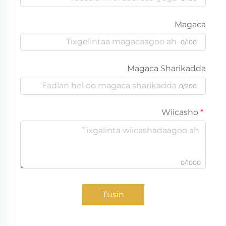
Magaca
0/100
Magaca Sharikadda
0/200
Wiicasho
0/1000
Tusin