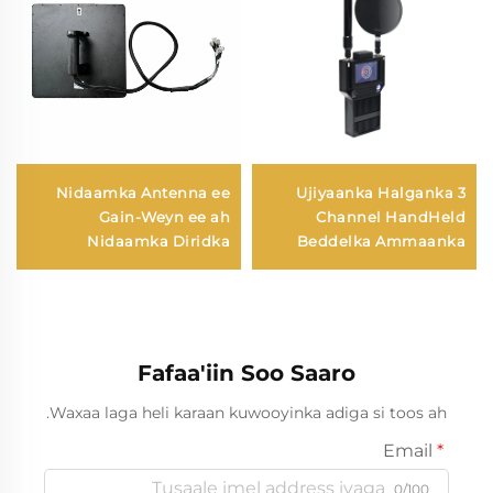
Nidaamka Antenna ee
Ujiyaanka Halganka 3
Gain-Weyn ee ah
Channel HandHeld
Nidaamka Diridka
Beddelka Ammaanka
Dherigta ee Dib U Lema
Laga Xirnaa Drone
Badanayaasha UAV ee
Dheerka Dheer ee Siiroda
Jadio ee Radio ee
Iibsiga ee FPV
Xalaqadda ee Soo
Saarista Sigitaalka
Fafaa'iin Soo Saaro
Waxaa laga heli karaan kuwooyinka adiga si toos ah.
Email
0/100