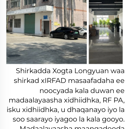
Shirkadda Xogta Longyuan waa
shirkad
xIRFAD
masaafadaha ee
noocyada kala duwan ee
madaalayaasha xidhiidhka, RF PA,
isku xidhiidhka, u dhaqanayo iyo la
soo saarayo iyagoo la kala gooyo.
Madaalayaasha maangadooda