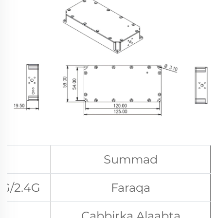
Summad
5G/2.4G
Faraqa
Cabbirka Alaabta