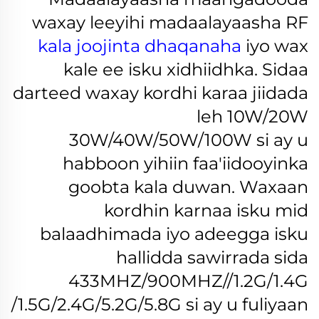
waxay leeyihi madaalayaasha RF
kala joojinta dhaqanaha
iyo wax
kale ee isku xidhiidhka. Sidaa
darteed waxay kordhi karaa jiidada
leh 10W/20W
30W/40W/50W/100W si ay u
habboon yihiin faa'iidooyinka
goobta kala duwan.
Waxaan
kordhin karnaa isku mid
balaadhimada iyo adeegga isku
hallidda sawirrada sida
433MHZ/900MHZ//1.2G/1.4G
/1.5G/2.4G/5.2G/5.8G si ay u fuliyaan