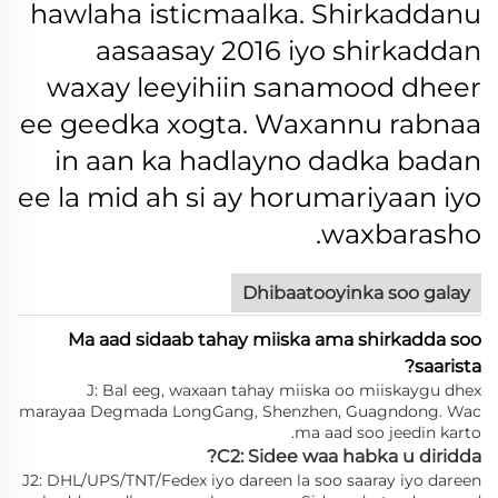
hawlaha isticmaalka.
Shirkaddanu
aasaasay 2016 iyo shirkaddan
waxay leeyihiin sanamood dheer
ee geedka xogta. Waxannu rabnaa
in aan ka hadlayno dadka badan
ee la mid ah si ay horumariyaan iyo
waxbarasho.
Dhibaatooyinka soo galay
Ma aad sidaab tahay miiska ama shirkadda soo
saarista?
J: Bal eeg, waxaan tahay miiska oo miiskaygu dhex
marayaa Degmada LongGang, Shenzhen, Guagndong. Wac
ma aad soo jeedin karto.
C2: Sidee waa habka u diridda?
J2: DHL/UPS/TNT/Fedex iyo dareen la soo saaray iyo dareen