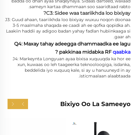
badda oo dhan ayaa shaqeynaya. Sidaas darteed, waxaad
sameyn kartaa dhammaan soo saaridtaad rabto.
C3: Sidee waa taariikhda loo bixiyay?
J3: Guud ahaan, taariikhda loo bixiyay wuxuu noqon doonaa
3-5 maalmaha shaqada ee caadi ah ee qofka qopidka ah.
Laakiin haddii ay adigoo badan yahay fadlan hubiinkaaga si
gaar ah.
Q4: Maxay tahay adeegga dhammaadka ee lagu
?
pakkinaa midabka RF
qaabka
J4: Markeynta Longyuan ayaa bixisa xuquuqda ka hor ee
xun, kuwaas oo leh taageerka teknooloogiga, isdanka,
beddelida iyo xuquuq kale, si ay u hanuuneyd in ay
isticmaalaan alaabtaada.
Bixiyo Oo La Sameeyo