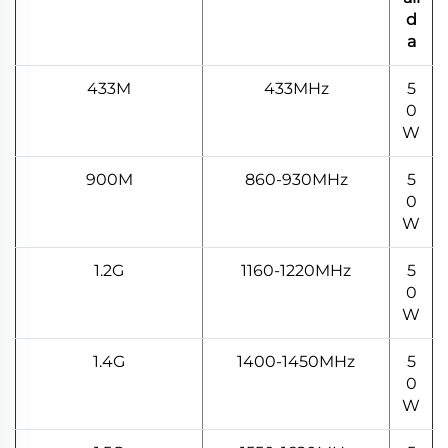
d
a
433M
433MHz
5
0
W
900M
860-930MHz
5
0
W
1.2G
1160-1220MHz
5
0
W
1.4G
1400-1450MHz
5
0
W