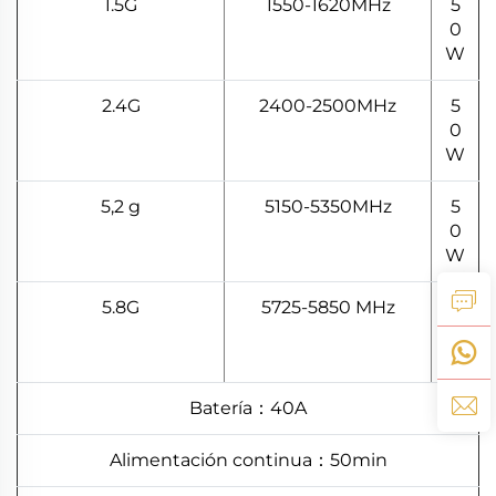
1.5G
1550-1620MHz
5
0
W
2.4G
2400-2500MHz
5
0
W
5,2 g
5150-5350MHz
5
0
W
5.8G
5725-5850 MHz
5
0
W
Batería：40A
Alimentación continua：50min