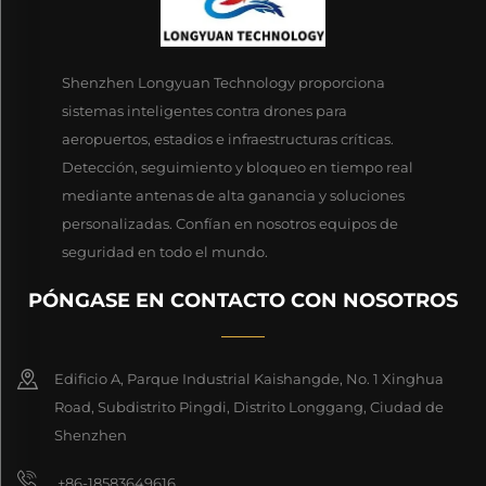
Shenzhen Longyuan Technology proporciona
sistemas inteligentes contra drones para
aeropuertos, estadios e infraestructuras críticas.
Detección, seguimiento y bloqueo en tiempo real
mediante antenas de alta ganancia y soluciones
personalizadas. Confían en nosotros equipos de
seguridad en todo el mundo.
PÓNGASE EN CONTACTO CON NOSOTROS
Edificio A, Parque Industrial Kaishangde, No. 1 Xinghua
Road, Subdistrito Pingdi, Distrito Longgang, Ciudad de
Shenzhen
+86-18583649616