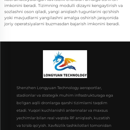
imkonini beradi. Tizimning modulli dizayni kengaytirish va
sozlashni oson qiladi, yangi aniqlash tugunlarini qo'shish
yoki mavjudlarni yangilashni amalga oshirish jarayonida
joriy operatsiyalarni buzmasdan bajarish imkonini beradi.
Shenzhen Longyuan Technology aeroportlar,
stadionlar va strategik muhim infrastrukturaga ega
bo'lgan aqlli dronlarga qarshi tizimlarni taqdim
etadi. Yuqori kuchlanishli antennalar va maxsus
yechimlar bilan real vaqtda RF aniqlash, kuzatish
va to'sib qo'yish. Xavfsizlik tashkilotlari tomonidan