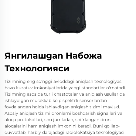
Янгилашgan Набожа
Технологияси
Tizimning eng so'nggi avloddagi aniqlash texnologiyasi
havo kuzatuv imkoniyatlarida yangi standartlar o'rnatadi.
Tizimning asosida turli chastotalar va aniqlash usullarida
ishlaydigan murakkab ko'p spektrli sensorlardan
foydalangan holda ishlaydigan aniqlash tizimi mavjud.
Asosiy aniqlash tizimi dronlarni boshqarish signallari va
aloqa protokollari, shu jumladan, shifrlangan dron
aloqalarini ham aniqlash imkonini beradi. Buni qo'llab-
quvvatlab, harbiy darajadagi radiolokatsiya texnologiyasi