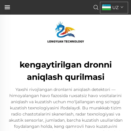
UZ
kengaytirilgan dronni
aniqlash qurilmasi
Yaxshi rivojlangan dronlarni aniqlash detektori —
himoyalangan havo fazosida ruxsatsiz havo vositalarini
aniqlash va kuzatish uchun mo'ljallangan eng so'nggi
kuzatish texnologiyasini ifodalaydi. Bu murakkab tizim
radio chastotalarini skanerlash, radar texnologiyasi va
akustik sensorlar, jumladan, barcha kuzatish usullaridan
foydalangan holda, keng qamrovli havo kuzatuvini