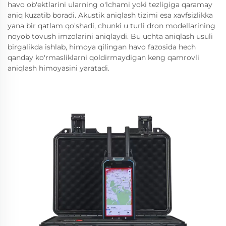
havo ob'ektlarini ularning o'lchami yoki tezligiga qaramay
aniq kuzatib boradi. Akustik aniqlash tizimi esa xavfsizlikka
yana bir qatlam qo'shadi, chunki u turli dron modellarining
noyob tovush imzolarini aniqlaydi. Bu uchta aniqlash usuli
birgalikda ishlab, himoya qilingan havo fazosida hech
qanday ko'rmasliklarni qoldirmaydigan keng qamrovli
aniqlash himoyasini yaratadi.