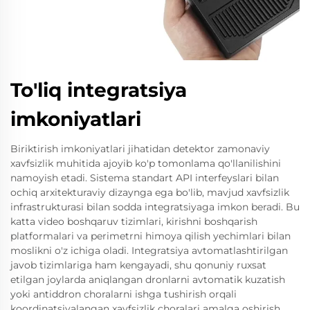
To'liq integratsiya
imkoniyatlari
Biriktirish imkoniyatlari jihatidan detektor zamonaviy
xavfsizlik muhitida ajoyib ko'p tomonlama qo'llanilishini
namoyish etadi. Sistema standart API interfeyslari bilan
ochiq arxitekturaviy dizaynga ega bo'lib, mavjud xavfsizlik
infrastrukturasi bilan sodda integratsiyaga imkon beradi. Bu
katta video boshqaruv tizimlari, kirishni boshqarish
platformalari va perimetrni himoya qilish yechimlari bilan
moslikni o'z ichiga oladi. Integratsiya avtomatlashtirilgan
javob tizimlariga ham kengayadi, shu qonuniy ruxsat
etilgan joylarda aniqlangan dronlarni avtomatik kuzatish
yoki antiddron choralarni ishga tushirish orqali
koordinatsiyalangan xavfsizlik choralari amalga oshirish