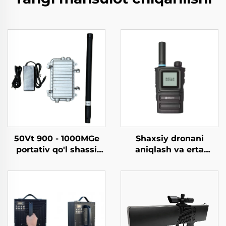
50Vt 900 - 1000MGe
Shaxsiy dronani
portativ qo'l shassi
aniqlash va erta
aluminiy qutisi
ogohlantirish asbobi
hisoblagich dron
antenlari