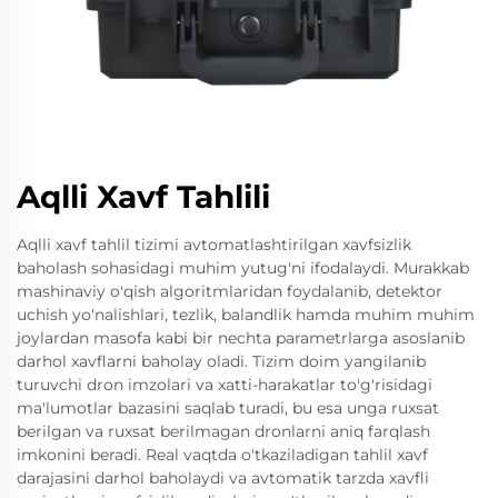
Aqlli Xavf Tahlili
Aqlli xavf tahlil tizimi avtomatlashtirilgan xavfsizlik
baholash sohasidagi muhim yutug'ni ifodalaydi. Murakkab
mashinaviy o'qish algoritmlaridan foydalanib, detektor
uchish yo'nalishlari, tezlik, balandlik hamda muhim muhim
joylardan masofa kabi bir nechta parametrlarga asoslanib
darhol xavflarni baholay oladi. Tizim doim yangilanib
turuvchi dron imzolari va xatti-harakatlar to'g'risidagi
ma'lumotlar bazasini saqlab turadi, bu esa unga ruxsat
berilgan va ruxsat berilmagan dronlarni aniq farqlash
imkonini beradi. Real vaqtda o'tkaziladigan tahlil xavf
darajasini darhol baholaydi va avtomatik tarzda xavfli