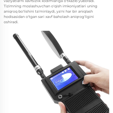
vaziyatlarni xavfsizlik xodimlariga o'tkazib yuboradi.
Tizimning moslashuvchan o'qish imkoniyatlari uning
aniqroq bo'lishini ta'minlaydi, ya'ni har bir aniqlash
hodisasidan o'tgan sari xavf baholash aniqrog'ligini
oshiradi.