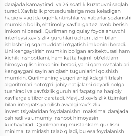
darajada kamaytiradi va 24 soatlik kuzatuvni saqlab
turadi. Xavfsizlik protseduralariga mos keladigan
haqiqiy vaqtda ogohlantirishlar va xabarlar sozlanishi
mumkin bo'lib, ehtimoliy xavflarga tez javob berish
imkonini beradi. Qurilmaning qulay foydalanuvchi
interfeysi xavfsizlik guruhlari uchun tizim bilan
ishlashni qisqa muddatli o'rgatish imkonini beradi.
Uni kengaytirish mumkin bo'lgan arxitekturasi ham
kichik inshootlarni, ham katta hajmli ob'ektlarni
himoya qilish imkonini beradi, ya'ni qamrov talablari
kengaygani sayin aniqlash tugunlarini qo'shish
mumkin. Qurilmaning yuqori aniqlikdagi filtrlash
algoritmlari noto'g'ri ijobiy natijalarni deyarli nolga
tushiradi va xavfsizlik guruhlari faqatgina haqiqiy
xavflarga e'tibor qaratadi. Mavjud xavfsizlik tizimlari
bilan integratsiya qilish avvalgi xavfsizlik
investitsiyalaridan foydalanishni maksimal darajada
oshiradi va umumiy inshoot himoyasini
kuchaytiradi. Qurilmaning mustahkam qurilishi
minimal ta'mirlash talab qiladi, bu esa foydalanish