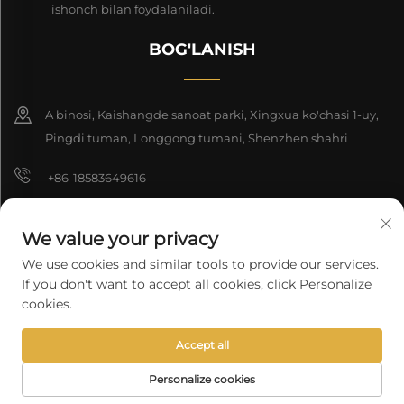
ishonch bilan foydalaniladi.
BOG'LANISH
A binosi, Kaishangde sanoat parki, Xingxua ko'chasi 1-uy,
Pingdi tuman, Longgong tumani, Shenzhen shahri
+86-18583649616
[email protected]
We value your privacy
8618165761396
We use cookies and similar tools to provide our services.
If you don't want to accept all cookies, click Personalize
cookies.
Nashr huquqi 2025 Shenzhen Longyuan Texnologiya Kompaniyasi
Accept all
cheklangan. Barcha huquqlar himoyalangan.
Maxfiylik siyosati
Personalize cookies
BOSH SAHIFA
MAHSULOTLAR
E-MAIL
TEL