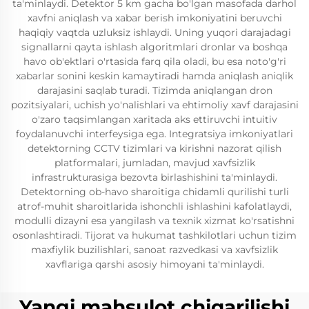
ta'minlaydi. Detektor 5 km gacha bo'lgan masofada darhol
xavfni aniqlash va xabar berish imkoniyatini beruvchi
haqiqiy vaqtda uzluksiz ishlaydi. Uning yuqori darajadagi
signallarni qayta ishlash algoritmlari dronlar va boshqa
havo ob'ektlari o'rtasida farq qila oladi, bu esa noto'g'ri
xabarlar sonini keskin kamaytiradi hamda aniqlash aniqlik
darajasini saqlab turadi. Tizimda aniqlangan dron
pozitsiyalari, uchish yo'nalishlari va ehtimoliy xavf darajasini
o'zaro taqsimlangan xaritada aks ettiruvchi intuitiv
foydalanuvchi interfeysiga ega. Integratsiya imkoniyatlari
detektorning CCTV tizimlari va kirishni nazorat qilish
platformalari, jumladan, mavjud xavfsizlik
infrastrukturasiga bezovta birlashishini ta'minlaydi.
Detektorning ob-havo sharoitiga chidamli qurilishi turli
atrof-muhit sharoitlarida ishonchli ishlashini kafolatlaydi,
modulli dizayni esa yangilash va texnik xizmat ko'rsatishni
osonlashtiradi. Tijorat va hukumat tashkilotlari uchun tizim
maxfiylik buzilishlari, sanoat razvedkasi va xavfsizlik
xavflariga qarshi asosiy himoyani ta'minlaydi.
Yangi mahsulot chiqarilishi