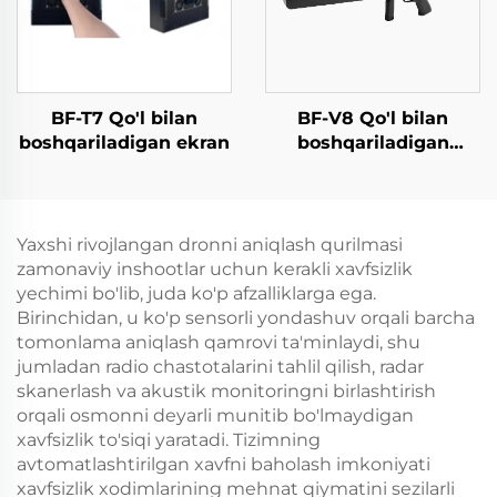
BF-T7 Qo'l bilan
BF-V8 Qo'l bilan
boshqariladigan ekran
boshqariladigan
aniqlash vositasi
poydevori (Yo'nalishni
aniqlash funksiyasi
bilan)
Yaxshi rivojlangan dronni aniqlash qurilmasi
zamonaviy inshootlar uchun kerakli xavfsizlik
yechimi bo'lib, juda ko'p afzalliklarga ega.
Birinchidan, u ko'p sensorli yondashuv orqali barcha
tomonlama aniqlash qamrovi ta'minlaydi, shu
jumladan radio chastotalarini tahlil qilish, radar
skanerlash va akustik monitoringni birlashtirish
orqali osmonni deyarli munitib bo'lmaydigan
xavfsizlik to'siqi yaratadi. Tizimning
avtomatlashtirilgan xavfni baholash imkoniyati
xavfsizlik xodimlarining mehnat qiymatini sezilarli