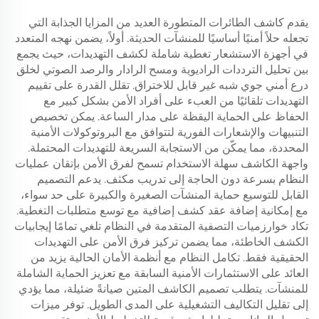
يقدم كاشف الطائرات المتطورة العديد من المزايا الجذابة التي
تجعله حلاً أمنيًا أساسيًا للمنشآت الحديثة. أولاً، يضمن نهجه المتعدد
في أجهزة الاستشعار تغطية شاملة لكشف التهديدات، حيث يجمع
بين تحليل الترددات الراديوية ومسح الرادار والرصد الصوتي لخلق
درع أمني جوي شبه غير قابل للاختراق. تقلل القدرة على تقييم
التهديدات تلقائيًا من العبء على أفراد الأمن بشكل كبير مع
الحفاظ على الحماية اليقظة على مدار الساعة. يمكن تخصيص
التنبيهات والإشعارات الفورية لتتوافق مع البروتوكولات الأمنية
المحددة، مما يمكّن من الاستجابة السريعة للتهديدات المحتملة.
واجهة الكاشف سهلة الاستخدام تسمح لفرق الأمن بإتقان عمليات
النظام بسرعة دون الحاجة إلى تدريب مكثف. يدعم التصميم
القابل للتوسيع حماية المنشآت الصغيرة والكبيرة على حد سواء،
مع إمكانية إضافة عقد كشف إضافية مع توسع متطلبات التغطية.
تكاد خوارزميات التصفية المتقدمة في النظام تلغي تمامًا إيجابيات
الكشف الخاطئة، مما يضمن تركيز فرق الأمن على التهديدات
الحقيقية فقط. تكامل النظام مع أنظمة الأمان الحالية يزيد من
العائد على الاستثمارات الأمنية السابقة مع تعزيز الحماية الشاملة
للمنشآت. يتطلب تصميم الكاشف المتين صيانةً ضئيلة، مما يؤدي
إلى تقليل التكاليف التشغيلية على المدى الطويل. توفر ميزات