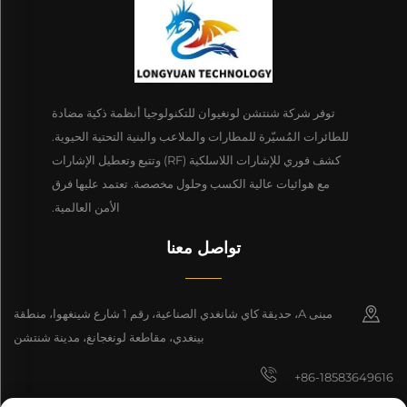
توفر شركة شنتشن لونغيوان للتكنولوجيا أنظمة ذكية مضادة
للطائرات المُسيّرة للمطارات والملاعب والبنية التحتية الحيوية.
كشف فوري للإشارات اللاسلكية (RF) وتتبع وتعطيل الإشارات
مع هوائيات عالية الكسب وحلول مخصصة. تعتمد عليها فرق
الأمن العالمية.
تواصل معنا
مبنى A، حديقة كاي شانغدي الصناعية، رقم 1 شارع شينغهوا، منطقة
بينغدي، مقاطعة لونغجانغ، مدينة شنتشن
+86-18583649616