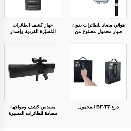
هوائي مضاد للطائرات بدون
جهاز كشف الطائرات
طيار محمول مصنوع من
المُسيّرة الفردية وإصدار
قطعة صب ألمنيومي بقدرة
الإنذار المبكر
50 واط 900 - 1000
ميغاهرتز
درع BF-T7 المحمول
مسدس كشف ومواجهة
مضادة للطائرات المسيرة
BF-V8 (مع وظيفة تحديد
الاتجاه)