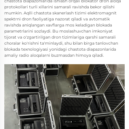
chastota diapazonlarida ishlash orqali blokator dron aloqa
protokollari turli xillarini samarali ravishda bekor qilishi
mumkin. Aqlli chastota skanerlash tizimi elektromagnit
spektrni dron faoliyatiga nazorat qiladi va avtomatik
ravishda aniqlangan xavflarga mos keladigan blokada
parametrlarini sozlaydi. Bu moslashuvchan imkoniyat
tijorat va o'zgartirilgan dron tizimlariga qarshi samarali
choralar ko'rishni ta'minlaydi, shu bilan birga tanlovchan
blokada texnologiyasi yonidagi chastota diapazonlarida
amaliy radio aloqalarni buzmasdan himoya qiladi.