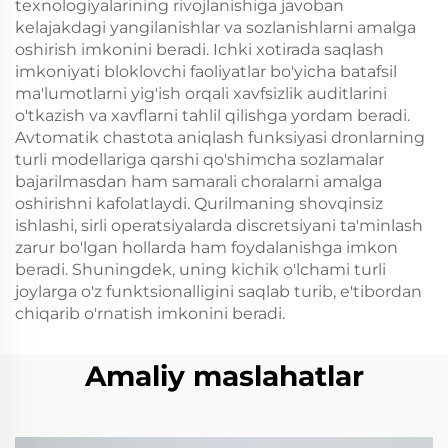
texnologiyalarining rivojlanishiga javoban
kelajakdagi yangilanishlar va sozlanishlarni amalga
oshirish imkonini beradi. Ichki xotirada saqlash
imkoniyati bloklovchi faoliyatlar bo'yicha batafsil
ma'lumotlarni yig'ish orqali xavfsizlik auditlarini
o'tkazish va xavflarni tahlil qilishga yordam beradi.
Avtomatik chastota aniqlash funksiyasi dronlarning
turli modellariga qarshi qo'shimcha sozlamalar
bajarilmasdan ham samarali choralarni amalga
oshirishni kafolatlaydi. Qurilmaning shovqinsiz
ishlashi, sirli operatsiyalarda discretsiyani ta'minlash
zarur bo'lgan hollarda ham foydalanishga imkon
beradi. Shuningdek, uning kichik o'lchami turli
joylarga o'z funktsionalligini saqlab turib, e'tibordan
chiqarib o'rnatish imkonini beradi.
Amaliy maslahatlar