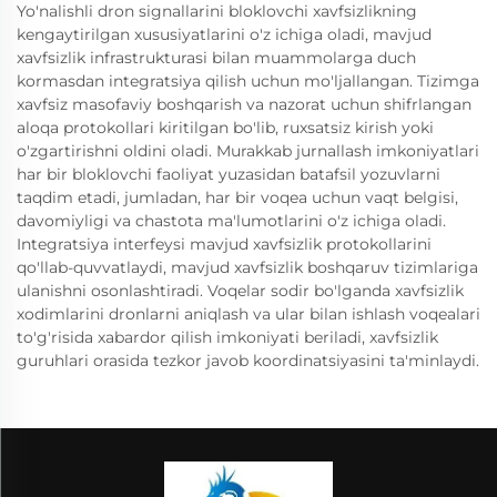
Yo'nalishli dron signallarini bloklovchi xavfsizlikning
kengaytirilgan xususiyatlarini o'z ichiga oladi, mavjud
xavfsizlik infrastrukturasi bilan muammolarga duch
kormasdan integratsiya qilish uchun mo'ljallangan. Tizimga
xavfsiz masofaviy boshqarish va nazorat uchun shifrlangan
aloqa protokollari kiritilgan bo'lib, ruxsatsiz kirish yoki
o'zgartirishni oldini oladi. Murakkab jurnallash imkoniyatlari
har bir bloklovchi faoliyat yuzasidan batafsil yozuvlarni
taqdim etadi, jumladan, har bir voqea uchun vaqt belgisi,
davomiyligi va chastota ma'lumotlarini o'z ichiga oladi.
Integratsiya interfeysi mavjud xavfsizlik protokollarini
qo'llab-quvvatlaydi, mavjud xavfsizlik boshqaruv tizimlariga
ulanishni osonlashtiradi. Voqelar sodir bo'lganda xavfsizlik
xodimlarini dronlarni aniqlash va ular bilan ishlash voqealari
to'g'risida xabardor qilish imkoniyati beriladi, xavfsizlik
guruhlari orasida tezkor javob koordinatsiyasini ta'minlaydi.