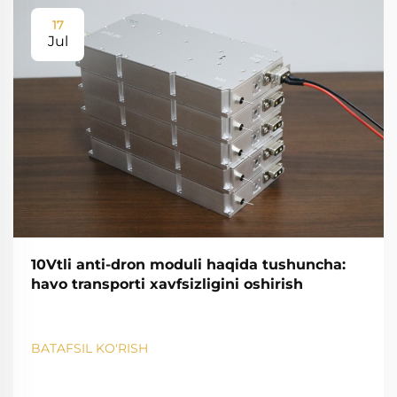
17
Jul
10Vtli anti-dron moduli haqida tushuncha:
havo transporti xavfsizligini oshirish
BATAFSIL KO'RISH