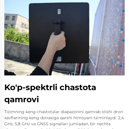
Ko'p-spektrli chastota
qamrovi
Tizimning keng chastotalar diapazonini qamrab olishi dron
xavflarining keng doirasiga qarshi himoyani ta'minlaydi. 2,4
GHz, 5,8 GHz va GNSS signallari jumladan, bir nechta