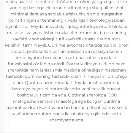
video uzatish tizimlarini to'xtatish imkoniyatiga ega. Tizim
yonidagi boshqa elektron qurilmalarga shug'ullanishni
minimal darajada saqlab turish uchun aniq maqsadga
yo'naltirilgan antennaning rivojlangan texnologiyasidan
foydalanadi. Foydalanuvchilar qulay interfeys orqali blokada
masofasi va yo'nalishini sozlashlari mumkin, bu esa uning
xavfsizlik sohasidagi turli xavfsizlik dasturlariga mos
kelishini ta'minlaydi. Qurilma avtomatik tarzda turli xil dron
aloqasi protokollari uchun aniqlash va reaksiya berish
imkoniyatini beruvchi smart chastota skanerlash
funksiyasini o'z ichiga oladi. Portativ dizayn turli ob-havo
sharoitida ham ishlatishda hisobga olinadigan hisobchan
tashabbi qurilmaning tashabbi qismi himoyasini o'z ichiga
oladi. Qurilma uzun muddatli foydalanish davomida
batareya hayotini optimallashtiruvchi batalik quvvat
boshqaruv tizimiga ega. Optimal sharoitda 1000
metrgacha samarali masofaga ega bo'lgan qurilma
nazoratsiz dron kuzatuvlaridan hamda potentsial xavfsizlik
xavflaridan muhim hududlarni himoya qilishda katta
ahamiyatga ega.