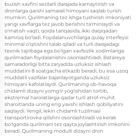
buzish xavfini sezilarli darajada kamaytirish va
dronlarga qarshi samarali himoyani saqlab turish
mumkin. Qurilmaning tez ishga tushirish imkoniyati
yangi xavflarga tez javob berishni ta'minlaydi va
o'rnatish vaqti, qoida tariqasida, ikki daqiqadan
kamroq bo'ladi. Foydalanuvchilarga qulay interfeysi
minimal o'qitishni talab qiladi va turli darajadagi
texnik tajribaga ega bo'lgan xavfsizlik xodimlariga
qurilmadan foydalanishni osonlashtiradi. Batareya
samaradorligi bitta zaryadda uzluksiz ishlash
muddatini 8 soatgacha etkazib beradi, bu esa uzoq
muddatli vazifalar bajarilayotganda uzluksiz
himoyani kafolatlaydi. Qurilmaning ob-havoqa
chidamli dizayni yomg'ir yog'ishidan tortib,
ekstremal haroratlarga qadar turli atrof-muhit
sharoitlarida uning eng yaxshi ishlash qobiliyatini
saqlaydi. Yengil, lekin chidamli tuzilmasi
transportirovka qilishni osonlashtiradi va kerak
bo'lganda qurilmani tez qayta joylashtirish imkonini
beradi. Qurilmaning modulli dizayni dron