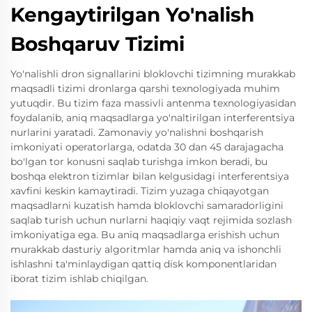
Kengaytirilgan Yo'nalish
Boshqaruv Tizimi
Yo'nalishli dron signallarini bloklovchi tizimning murakkab
maqsadli tizimi dronlarga qarshi texnologiyada muhim
yutuqdir. Bu tizim faza massivli antenma texnologiyasidan
foydalanib, aniq maqsadlarga yo'naltirilgan interferentsiya
nurlarini yaratadi. Zamonaviy yo'nalishni boshqarish
imkoniyati operatorlarga, odatda 30 dan 45 darajagacha
bo'lgan tor konusni saqlab turishga imkon beradi, bu
boshqa elektron tizimlar bilan kelgusidagi interferentsiya
xavfini keskin kamaytiradi. Tizim yuzaga chiqayotgan
maqsadlarni kuzatish hamda bloklovchi samaradorligini
saqlab turish uchun nurlarni haqiqiy vaqt rejimida sozlash
imkoniyatiga ega. Bu aniq maqsadlarga erishish uchun
murakkab dasturiy algoritmlar hamda aniq va ishonchli
ishlashni ta'minlaydigan qattiq disk komponentlaridan
iborat tizim ishlab chiqilgan.