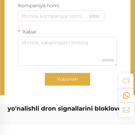
Kompaniya nomi
0/200
Xabar
0/1000
Yuborish
yo'nalishli dron signallarini bloklovchi