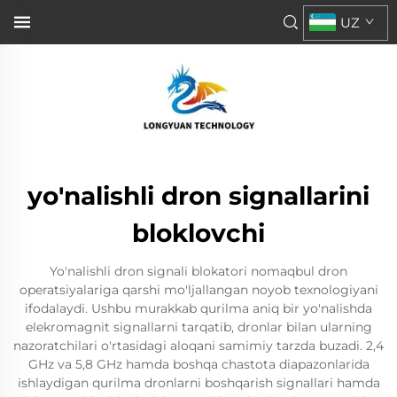
UZ
yo'nalishli dron signallarini
bloklovchi
Yo'nalishli dron signali blokatori nomaqbul dron
operatsiyalariga qarshi mo'ljallangan noyob texnologiyani
ifodalaydi. Ushbu murakkab qurilma aniq bir yo'nalishda
elekromagnit signallarni tarqatib, dronlar bilan ularning
nazoratchilari o'rtasidagi aloqani samimiy tarzda buzadi. 2,4
GHz va 5,8 GHz hamda boshqa chastota diapazonlarida
ishlaydigan qurilma dronlarni boshqarish signallari hamda