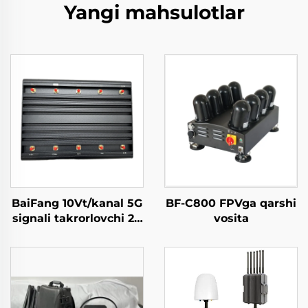
Yangi mahsulotlar
BaiFang 10Vt/kanal 5G
BF-C800 FPVga qarshi
signali takrorlovchi 2G
vosita
3G 4G kuchaytirgich