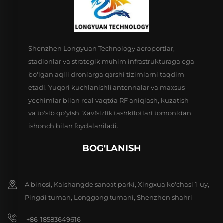
Shenzhen Longyuan Technology aeroportlar,
stadionlar va strategik muhim infrastrukturaga ega
bo'lgan aqlli dronlarga qarshi tizimlarni taqdim
etadi. Yuqori kuchlanishli antennalar va maxsus
yechimlar bilan real vaqtda RF aniqlash, kuzatish
va to'sib qo'yish. Xavfsizlik tashkilotlari tomonidan
ishonch bilan foydalaniladi.
BOG'LANISH
A binosi, Kaishangde sanoat parki, Xingxua ko'chasi 1-uy,
Pingdi tuman, Longgong tumani, Shenzhen shahri
+86-18583649616