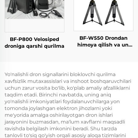
BF-W550 Drondan
BF-P800 Velosiped
himoya qilish va uni
droniga qarshi qurilma
aniqlash tizimi
Yo'nalishli dron signallarini bloklovchi qurilma
xavfsizlik mutaxassislari va inshoot boshqaruvchilari
uchun zarur vosita bo'lib, ko'plab amaliy afzalliklarni
taqdim etadi. Birinchi navbatda, uning aniq
yo'nalishli imkoniyatlari foydalanuvchilarga yon
tomonda joylashgan elektron jihozlarni yoki
me'yorida amalga oshirilayotgan dron ishlari
jarayonini buzmasdan, ma'lum xavflarni maqsadli
ravishda belgilash imkonini beradi. Shu tarzda
tanlovli to'siq qo'yish orqali asosiy aloqa tizimlarini