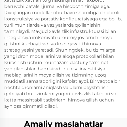
xavfsizlik xavflari to'g'risida qimmatli axborot
beruvchi batafsil jurnal va hisobot tizimiga ega.
Rivojlangan modellar obu-havo sharoitiga chidamli
konstruksiya va portativ konfiguratsiyaga ega bo'lib,
turli muhitlarda va vaziyatlarda qo'llanishini
ta'minlaydi. Mavjud xavfsizlik infrastrukturasi bilan
integratsiya imkoniyati umumiy joylarni himoya
qilishni kuchaytiradi va ko'p qavatli himoya
strategiyasini yaratadi. Shuningdek, bu tizimlarga
yangi dron modellarini va aloqa protokollari bilan
kurashish uchun muntazam dasturiy ta'minot
yangilanishlari ham kiradi, bu esa investitsiya
mablag'larini himoya qilish va tizimning uzoq
muddatli samaradorligini kafolatlaydi. Bir vaqtda bir
nechta dronlarni aniqlash va ularni beyshtirish
qobiliyati bu tizimlarni yuqori xavfsizlik talablari va
katta masshtabli tadbirlarni himoya qilish uchun
ayniqsa qimmatli qiladi.
Amaliy maslahatlar