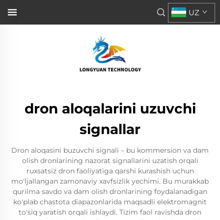
UZ
dron aloqalarini uzuvchi
signallar
Dron aloqasini buzuvchi signali – bu kommersion va dam
olish dronlarining nazorat signallarini uzatish orqali
ruxsatsiz dron faoliyatiga qarshi kurashish uchun
mo'ljallangan zamonaviy xavfsizlik yechimi. Bu murakkab
qurilma savdo va dam olish dronlarining foydalanadigan
ko'plab chastota diapazonlarida maqsadli elektromagnit
to'siq yaratish orqali ishlaydi. Tizim faol ravishda dron