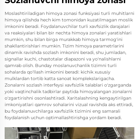
Moslashtiriladigan himoya zonasi funksiyasi turli muhitlarni
himoya qilishda hech kim tomonidan kuzatilmagan moslik
imkonini beradi. Foydalanuvchilar turli xavfsizlik darajalari
va reaksiyalari bilan bir nechta himoya zonalari yaratishlari
mumkin, shu bilan birga murakkab himoya tarmog'ini
shakllantirishlari mumkin. Tizim himoya parametrlarini
dinamik ravishda sozlash imkonini beradi, shu jumladan,
signallar kuchi, chastotalar diapazoni va yo'nalishlarni
qamrab olish. Bunday moslanuvchanlik tizimni turli
sohalarda qo'llash imkonini beradi: kichik xususiy
mulklardan tortib katta sanoat komplekslarigacha.
Zonalarni sozlash interfeysi xavfsizlik talablari o'zgarganda
yoki vaqtinchalik tadbirlar paytida himoyalangan zonalarni
o'zgartirishni osonlashtiradi. Xaritalashning kengaytirilgan
imkoniyatlari qamrov sohalarini vizual ravishda aks ettiradi,
bu foydalanuvchilarga xavfsizlik tizimini eng samarali
foydalanish uchun optimallashtirishga yordam beradi.