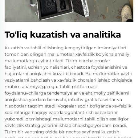
To'liq kuzatish va analitika
Kuzatish va tahlil qilishning kengaytirilgan imkoniyatlari
tomonidan olingan ma'lumotlar xavfsizlik bo'yicha amaliy
ma'lumotlarga aylantiriladi. Tizim barcha dronlar
faoliyatini, uchish yo'nalishlari, chastota foydalanishini va
hujumlarni aniqlashni kuzatib boradi. Bu ma'lumotlar xavfli
vaziyatlarni baholash va xavfsizlik choralari ishlab chiqishda
muhim ahamiyatga ega. Tahlil platformasi
foydalanuvchilarga tendentsiyalar va ehtimoliy zaifliklarni
aniqlashda yordam beruvchi, intuitiv grafik tasvirlar va
hisobotlar taqdim etadi. Voqealar sodir bo'lganda xavfsizlik
xodimlariga haqiqiy vaqtda ogohlantirish xabarlarini
yuboradi, o'tmishdagi ma'lumotlarni tahlil qilish esa ilg'or
xavfsizlik strategiyalarini ishlab chiqishga yordam beradi.
Tizim bir vaqtning o'zida bir nechta xavflarni kuzatish