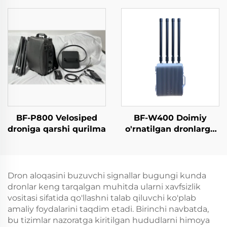
BF-P800 Velosiped
BF-W400 Doimiy
droniga qarshi qurilma
o'rnatilgan dronlarga
qarshi choralar
vositasi
Dron aloqasini buzuvchi signallar bugungi kunda
dronlar keng tarqalgan muhitda ularni xavfsizlik
vositasi sifatida qo'llashni talab qiluvchi ko'plab
amaliy foydalarini taqdim etadi. Birinchi navbatda,
bu tizimlar nazoratga kiritilgan hududlarni himoya