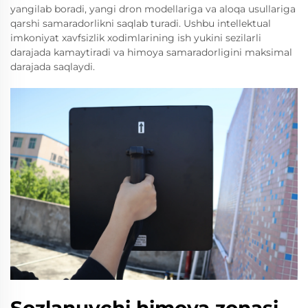
yangilab boradi, yangi dron modellariga va aloqa usullariga
qarshi samaradorlikni saqlab turadi. Ushbu intellektual
imkoniyat xavfsizlik xodimlarining ish yukini sezilarli
darajada kamaytiradi va himoya samaradorligini maksimal
darajada saqlaydi.
Sozlanuvchi himoya zonasi