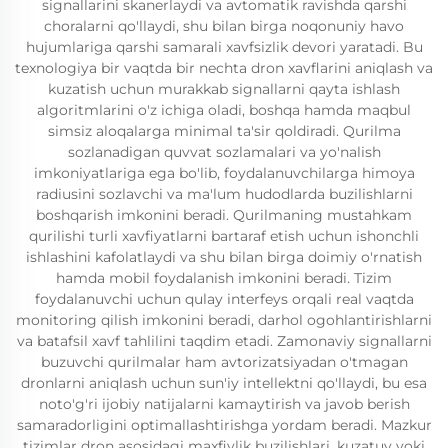
signallarini skanerlaydi va avtomatik ravishda qarshi
choralarni qo'llaydi, shu bilan birga noqonuniy havo
hujumlariga qarshi samarali xavfsizlik devori yaratadi. Bu
texnologiya bir vaqtda bir nechta dron xavflarini aniqlash va
kuzatish uchun murakkab signallarni qayta ishlash
algoritmlarini o'z ichiga oladi, boshqa hamda maqbul
simsiz aloqalarga minimal ta'sir qoldiradi. Qurilma
sozlanadigan quvvat sozlamalari va yo'nalish
imkoniyatlariga ega bo'lib, foydalanuvchilarga himoya
radiusini sozlavchi va ma'lum hudodlarda buzilishlarni
boshqarish imkonini beradi. Qurilmaning mustahkam
qurilishi turli xavfiyatlarni bartaraf etish uchun ishonchli
ishlashini kafolatlaydi va shu bilan birga doimiy o'rnatish
hamda mobil foydalanish imkonini beradi. Tizim
foydalanuvchi uchun qulay interfeys orqali real vaqtda
monitoring qilish imkonini beradi, darhol ogohlantirishlarni
va batafsil xavf tahlilini taqdim etadi. Zamonaviy signallarni
buzuvchi qurilmalar ham avtorizatsiyadan o'tmagan
dronlarni aniqlash uchun sun'iy intellektni qo'llaydi, bu esa
noto'g'ri ijobiy natijalarni kamaytirish va javob berish
samaradorligini optimallashtirishga yordam beradi. Mazkur
tizimlar dron asosidagi maxfiylik buzilishlari, kuzatuv yoki