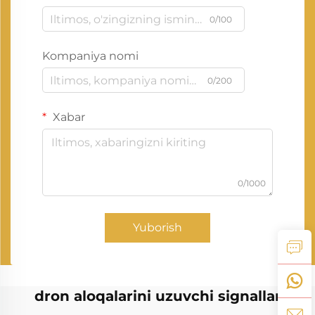
0/100
Kompaniya nomi
0/200
Xabar
0/1000
Yuborish
dron aloqalarini uzuvchi signallar