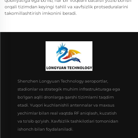
qobiliyatiga ega bo'lib, har bir voqeani batafsil yozib borish
orqali tizimdan keyingi tahlil va xavfsizlik protseduralarini
takomillashtirish imkonini beradi.
Shenzhen Longyuan Technology aeroportlar,
stadionlar va strategik muhim infrastrukturaga ega
bo'lgan aqlli dronlarga qarshi tizimlarni taqdim
etadi. Yuqori kuchlanishli antennalar va maxsus
yechimlar bilan real vaqtda RF aniqlash, kuzatish
va to'sib qo'yish. Xavfsizlik tashkilotlari tomonidan
ishonch bilan foydalaniladi.