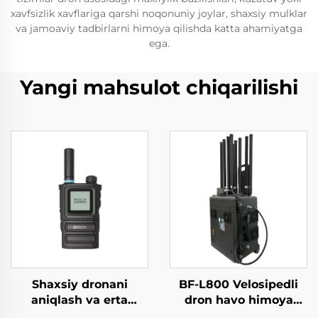
xavfsizlik xavflariga qarshi noqonuniy joylar, shaxsiy mulklar
va jamoaviy tadbirlarni himoya qilishda katta ahamiyatga
ega.
Yangi mahsulot chiqarilishi
Shaxsiy dronani
BF-L800 Velosipedli
aniqlash va erta
dron havo himoya
ogohlantirish asbobi
vositasi