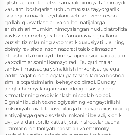
qilish uchun darhol va samarali himoya ta'minlaydi
va ularni boshqarish uchun maxsus tayyorgarlik
talab qilinmaydi. Foydalanuvchilar tizimni oson
qo'llab-quvvatlashlari va darhol natijalarga
erishishlari mumkin, himoyalangan hudud atrofida
xavfsiz perimetr yaratadi. Zamonaviy signallarni
buzish tizimlarining avtomatik xususiyati ularning
doimiy ravishda inson nazorati talab qilmasdan
ishlashini ta'minlaydi, bu esa operatsion xarajatlarni
va xodimlar sonini kamaytiradi. Bu qurilmalar
tanlovli maqsadga yo'naltirish imkoniyatiga ega
bo'lib, faqat dron aloqalariga ta'sir qiladi va boshqa
simli aloqa tizimlarini beheyr qoldiradi. Bunday
aniqlik himoyalangan hududdagi asosiy aloqa
xizmatlarining oddiy ishlashini saqlab qoladi.
Signalni buzish texnologiyasining kengaytirilishi
imkoniyati foydalanuvchilarga himoya doirasini aniq
ehtiyojlarga qarab sozlash imkonini beradi, kichik
uy-joylardan tortib katta tijorat inshootlarigacha.
Tizimlar dron faoliyati naqshlari va ehtimoliy