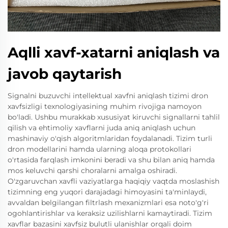
Aqlli xavf-xatarni aniqlash va
javob qaytarish
Signalni buzuvchi intellektual xavfni aniqlash tizimi dron
xavfsizligi texnologiyasining muhim rivojiga namoyon
bo'ladi. Ushbu murakkab xususiyat kiruvchi signallarni tahlil
qilish va ehtimoliy xavflarni juda aniq aniqlash uchun
mashinaviy o'qish algoritmlaridan foydalanadi. Tizim turli
dron modellarini hamda ularning aloqa protokollari
o'rtasida farqlash imkonini beradi va shu bilan aniq hamda
mos keluvchi qarshi choralarni amalga oshiradi.
O'zgaruvchan xavfli vaziyatlarga haqiqiy vaqtda moslashish
tizimning eng yuqori darajadagi himoyasini ta'minlaydi,
avvaldan belgilangan filtrlash mexanizmlari esa noto'g'ri
ogohlantirishlar va keraksiz uzilishlarni kamaytiradi. Tizim
xavflar bazasini xavfsiz bulutli ulanishlar orqali doim