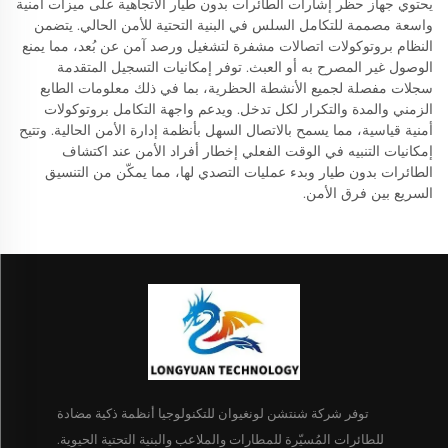
يحتوي جهاز حظر إشارات الطائرات بدون طيار الاتجاهية على ميزات أمنية
واسعة مصممة للتكامل السلس في البنية التحتية للأمن الحالي. يتضمن
النظام بروتوكولات اتصالات مشفرة لتشغيل ورصد آمن عن بُعد، مما يمنع
الوصول غير المصرح به أو العبث. توفر إمكانيات التسجيل المتقدمة
سجلات مفصلة لجميع الأنشطة الحظرية، بما في ذلك معلومات الطابع
الزمني والمدة والتكرار لكل تدخل. ويدعم واجهة التكامل بروتوكولات
أمنية قياسية، مما يسمح بالاتصال السهل بأنظمة إدارة الأمن الحالية. وتتيح
إمكانيات التنبيه في الوقت الفعلي إخطار أفراد الأمن عند اكتشاف
الطائرات بدون طيار وبدء عمليات التصدي لها، مما يمكّن من التنسيق
السريع بين فرق الأمن.
توفر شركة شنتشن لونغيوان للتكنولوجيا أنظمة ذكية مضادة
للطائرات المُسيّرة للمطارات والملاعب والبنية التحتية الحيوية.