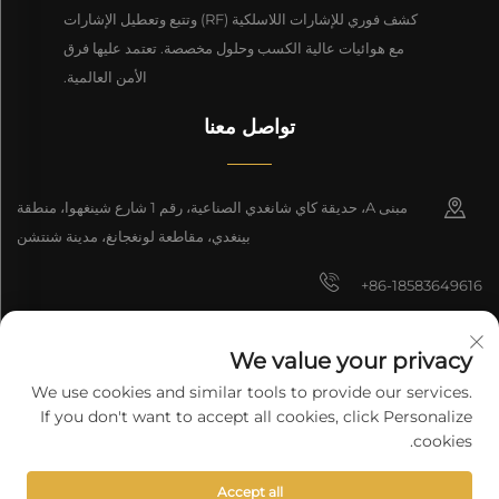
كشف فوري للإشارات اللاسلكية (RF) وتتبع وتعطيل الإشارات
مع هوائيات عالية الكسب وحلول مخصصة. تعتمد عليها فرق
الأمن العالمية.
تواصل معنا
مبنى A، حديقة كاي شانغدي الصناعية، رقم 1 شارع شينغهوا، منطقة
بينغدي، مقاطعة لونغجانغ، مدينة شنتشن
+86-18583649616
[email protected]
We value your privacy
8618165761396
We use cookies and similar tools to provide our services.
If you don't want to accept all cookies, click Personalize
cookies.
جميع الحقوق محفوظة © 2025 شركة شنتشن لونغيوان للتكنولوجيا المحدودة.
Accept all
سياسة الخصوصية