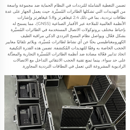
تضمن التغطية الشاملة للترددات في النظام الحماية ضد مجموعة واسعة
من التهديدات التي تشكلها الطائرات المُسيَّرة. حيث يعمل الجهاز على عدة
نطاقات ترددية، بما في ذلك 2.4 غيغاهرتز و5.8 غيغاهرتز وإشارات
الأنظمة العالمية للملاحة عبر الأقمار الصناعية (GNSS)، مما يسمح له
بإحباط مختلف بروتوكولات الاتصال المستخدمة في الطائرات المُسيَّرة
بشكل فعّال. ويواصل نظام المسح الترددي الذكي مراقبة الطيف
الكهرومغناطيسي بحثًا عن أي نشاط لطائرات مُسيَّرة، ويلائم تلقائيًا معايير
الحجب الخاصة به وفقًا للتهديدات المُكتشفة. تضمن هذه القدرة التكيفية
اتخاذ تدابير فعّالة مضادة ضد أنظمة الطائرات المُسيَّرة التجارية والمعدَّلة
على حد سواء، بينما تمنع تقنية الحجب الانتقائي التداخل مع الاتصالات
الراديوية المشروعة التي تعمل في النطاقات الترددية المجاورة.