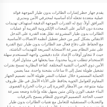
يقدم جهاز حظر إشارات الطائرات بدون طيار الموجهة فوائد
عملية متعددة تجعله أداة أساسية لمحترفي الأمن ومديري
المرافق. أولاً، تتيح له القدرات الموجهة الدقيقة استهداف تهديدات
محددة دون التأثير على المعدات الإلكترونية القريبة أو عمليات
الطائرات بدون طيار المشروعة. تقلل هذه القدرة على التدخل
الانتقائي بشكل كبير من خطر تعطيل أنظمة الاتصالات الأساسية
مع الحفاظ على دفاع فعال ضد الطائرات بدون طيار. تتيح القدرة
على نشر النظام بسرعة الاستجابة السريعة للتهديدات الناشئة،
حيث لا تتجاوز أوقات الإعداد عادة دقيقتين. واجهة المستخدم سهلة
الاستخدام تتطلب تدريباً محدوداً، مما يجعلها في متناول أفراد
الأمن ذوي الخبرات التقنية المختلفة. كفاءة البطارية تسمح بفترات
تشغيل طويلة تصل إلى 8 ساعات بشحنة واحدة، مما يضمن
الحماية المستمرة خلال عمليات النشر طويلة الأمد. تصميم الجهاز
المقاوم للعوامل الجوية يحافظ على الأداء الأمثل في ظل ظروف
بيئية متنوعة، من الأمطار الغزيرة إلى درجات الحرارة القصوى.
البناء خفيف الوزن ولكن متين يسهل نقله وإعادة وضعه بسرعة
حسب الحاجة. التصميم الوحدوي للنظام يسمح بالترقيات
والتعديلات المستقبلية للتعامل مع تقنيات الطائرات بدون طيار