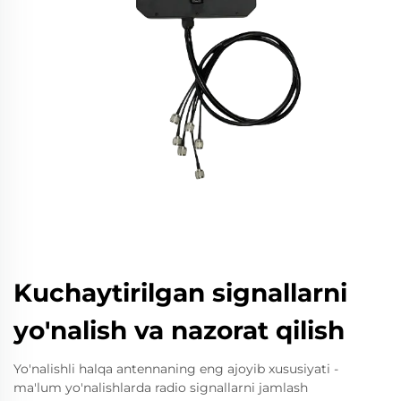
Kuchaytirilgan signallarni
yo'nalish va nazorat qilish
Yo'nalishli halqa antennaning eng ajoyib xususiyati -
ma'lum yo'nalishlarda radio signallarni jamlash