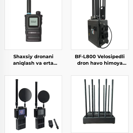
Shaxsiy dronani
BF-L800 Velosipedli
aniqlash va erta
dron havo himoya
ogohlantirish asbobi
vositasi