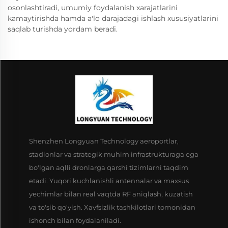
osonlashtiradi, umumiy foydalanish xarajatlarini
kamaytirishda hamda a'lo darajadagi ishlash xususiyatlarini
saqlab turishda yordam beradi.
Shenzhen Longyuan Technology aeroportlar,
stadionlar va strategik muhim infrastrukturaga ega
bo'lgan aqlli dronlarga qarshi tizimlarni taqdim
etadi. Yuqori kuchlanishli antennalar va maxsus
yechimlar bilan real vaqtda RF aniqlash, kuzatish
va to'sib qo'yish. Xavfsizlik tashkilotlari tomonidan
ishonch bilan foydalaniladi.