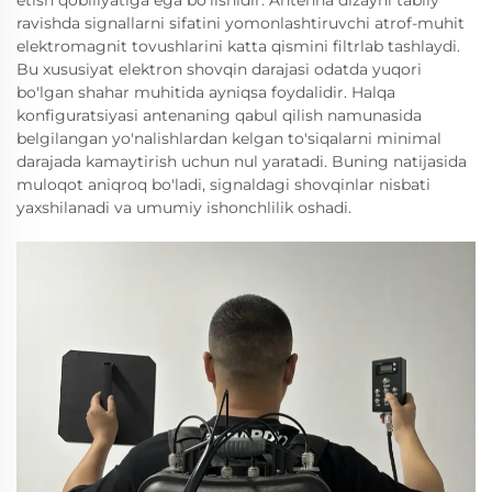
etish qobiliyatiga ega bo'lishidir. Antenna dizayni tabiiy
ravishda signallarni sifatini yomonlashtiruvchi atrof-muhit
elektromagnit tovushlarini katta qismini filtrlab tashlaydi.
Bu xususiyat elektron shovqin darajasi odatda yuqori
bo'lgan shahar muhitida ayniqsa foydalidir. Halqa
konfiguratsiyasi antenaning qabul qilish namunasida
belgilangan yo'nalishlardan kelgan to'siqalarni minimal
darajada kamaytirish uchun nul yaratadi. Buning natijasida
muloqot aniqroq bo'ladi, signaldagi shovqinlar nisbati
yaxshilanadi va umumiy ishonchlilik oshadi.