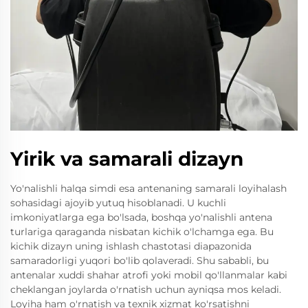
Yirik va samarali dizayn
Yo'nalishli halqa simdi esa antenaning samarali loyihalash
sohasidagi ajoyib yutuq hisoblanadi. U kuchli
imkoniyatlarga ega bo'lsada, boshqa yo'nalishli antena
turlariga qaraganda nisbatan kichik o'lchamga ega. Bu
kichik dizayn uning ishlash chastotasi diapazonida
samaradorligi yuqori bo'lib qolaveradi. Shu sababli, bu
antenalar xuddi shahar atrofi yoki mobil qo'llanmalar kabi
cheklangan joylarda o'rnatish uchun ayniqsa mos keladi.
Loyiha ham o'rnatish va texnik xizmat ko'rsatishni