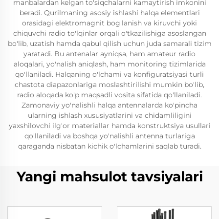
manbalardan kelgan to'siqchalarni kamaytirish imkonini
beradi. Qurilmaning asosiy ishlashi halqa elementlari
orasidagi elektromagnit bog'lanish va kiruvchi yoki
chiquvchi radio to'lqinlar orqali o'tkazilishiga asoslangan
bo'lib, uzatish hamda qabul qilish uchun juda samarali tizim
yaratadi. Bu antenalar ayniqsa, ham amateur radio
aloqalari, yo'nalish aniqlash, ham monitoring tizimlarida
qo'llaniladi. Halqaning o'lchami va konfiguratsiyasi turli
chastota diapazonlariga moslashtirilishi mumkin bo'lib,
radio aloqada ko'p maqsadli vosita sifatida qo'llaniladi.
Zamonaviy yo'nalishli halqa antennalarda ko'pincha
ularning ishlash xususiyatlarini va chidamliligini
yaxshilovchi ilg'or materiallar hamda konstruktsiya usullari
qo'llaniladi va boshqa yo'nalishli antenna turlariga
qaraganda nisbatan kichik o'lchamlarini saqlab turadi.
Yangi mahsulot tavsiyalari