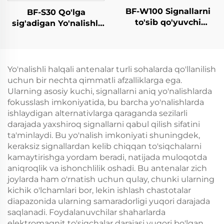
BF-W100 Signallarni
BF-S30 Qo'lga
to'sib qo'yuvchi
sig'adigan Yo'nalishli
qurilma
Dron Aniqlagich
Yo'nalishli halqali antenalar turli sohalarda qo'llanilish
uchun bir nechta qimmatli afzalliklarga ega.
Ularning asosiy kuchi, signallarni aniq yo'nalishlarda
fokusslash imkoniyatida, bu barcha yo'nalishlarda
ishlaydigan alternativlarga qaraganda sezilarli
darajada yaxshiroq signallarni qabul qilish sifatini
ta'minlaydi. Bu yo'nalish imkoniyati shuningdek,
keraksiz signallardan kelib chiqqan to'siqchalarni
kamaytirishga yordam beradi, natijada muloqotda
aniqroqlik va ishonchlilik oshadi. Bu antenalar zich
joylarda ham o'rnatish uchun qulay, chunki ularning
kichik o'lchamlari bor, lekin ishlash chastotalar
diapazonida ularning samaradorligi yuqori darajada
saqlanadi. Foydalanuvchilar shaharlarda
elektromagnit to'siqchalar darajasi yuqori bo'lgan