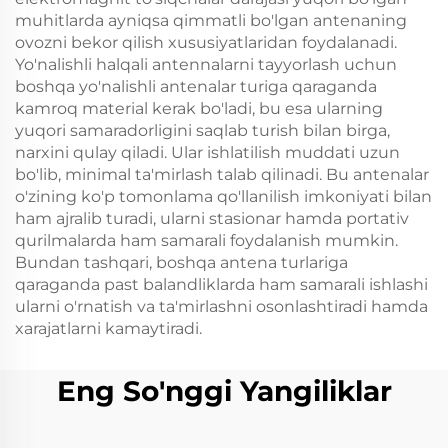
muhitlarda ayniqsa qimmatli bo'lgan antenaning
ovozni bekor qilish xususiyatlaridan foydalanadi.
Yo'nalishli halqali antennalarni tayyorlash uchun
boshqa yo'nalishli antenalar turiga qaraganda
kamroq material kerak bo'ladi, bu esa ularning
yuqori samaradorligini saqlab turish bilan birga,
narxini qulay qiladi. Ular ishlatilish muddati uzun
bo'lib, minimal ta'mirlash talab qilinadi. Bu antenalar
o'zining ko'p tomonlama qo'llanilish imkoniyati bilan
ham ajralib turadi, ularni stasionar hamda portativ
qurilmalarda ham samarali foydalanish mumkin.
Bundan tashqari, boshqa antena turlariga
qaraganda past balandliklarda ham samarali ishlashi
ularni o'rnatish va ta'mirlashni osonlashtiradi hamda
xarajatlarni kamaytiradi.
Eng So'nggi Yangiliklar