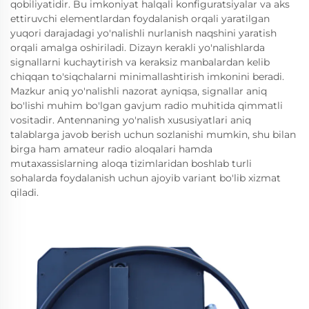
qobiliyatidir. Bu imkoniyat halqali konfiguratsiyalar va aks
ettiruvchi elementlardan foydalanish orqali yaratilgan
yuqori darajadagi yo'nalishli nurlanish naqshini yaratish
orqali amalga oshiriladi. Dizayn kerakli yo'nalishlarda
signallarni kuchaytirish va keraksiz manbalardan kelib
chiqqan to'siqchalarni minimallashtirish imkonini beradi.
Mazkur aniq yo'nalishli nazorat ayniqsa, signallar aniq
bo'lishi muhim bo'lgan gavjum radio muhitida qimmatli
vositadir. Antennaning yo'nalish xususiyatlari aniq
talablarga javob berish uchun sozlanishi mumkin, shu bilan
birga ham amateur radio aloqalari hamda
mutaxassislarning aloqa tizimlaridan boshlab turli
sohalarda foydalanish uchun ajoyib variant bo'lib xizmat
qiladi.