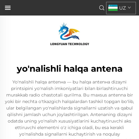
UZ
yo'nalishli halqa antena
Yo'nalishli halqa antenна — bu halqa antenна dizayni
printsipini yo'nalish imkoniyatlari bilan birlashtiruvchi
murakkab radio chastotali qurilma. Bu maxsus antenna bir
yoki bir nechta o'tkazgich halqalardan tashkil topgan bo'lib,
ular belgilangan yo'nalishlarda signallarni uzatish va qabul
qilishni jamlash uchun joylashtirilgan. Antenaning dizayni
odatda uning yo'nalish xususiyatlarini kuchaytiruvchi aks
ettiruvchi elementni o'z ichiga oladi, bu esa kerakli
yo'nalishda signallarni kuchaytirish va noqulay