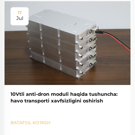
17
Jul
10Vtli anti-dron moduli haqida tushuncha:
havo transporti xavfsizligini oshirish
BATAFSIL KO'RISH