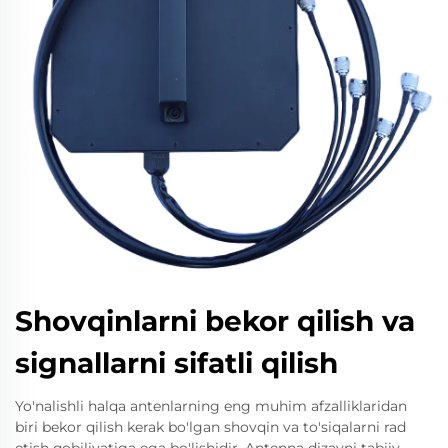
Shovqinlarni bekor qilish va
signallarni sifatli qilish
Yo'nalishli halqa antenlarning eng muhim afzalliklaridan
biri bekor qilish kerak bo'lgan shovqin va to'siqalarni rad