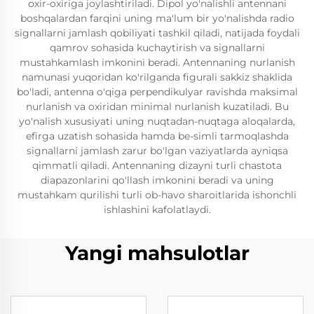
oxir-oxiriga joylashtiriladi. Dipol yo'nalishli antennani
boshqalardan farqini uning ma'lum bir yo'nalishda radio
signallarni jamlash qobiliyati tashkil qiladi, natijada foydali
qamrov sohasida kuchaytirish va signallarni
mustahkamlash imkonini beradi. Antennaning nurlanish
namunasi yuqoridan ko'rilganda figurali sakkiz shaklida
bo'ladi, antenna o'qiga perpendikulyar ravishda maksimal
nurlanish va oxiridan minimal nurlanish kuzatiladi. Bu
yo'nalish xususiyati uning nuqtadan-nuqtaga aloqalarda,
efirga uzatish sohasida hamda be-simli tarmoqlashda
signallarni jamlash zarur bo'lgan vaziyatlarda ayniqsa
qimmatli qiladi. Antennaning dizayni turli chastota
diapazonlarini qo'llash imkonini beradi va uning
mustahkam qurilishi turli ob-havo sharoitlarida ishonchli
ishlashini kafolatlaydi.
Yangi mahsulotlar