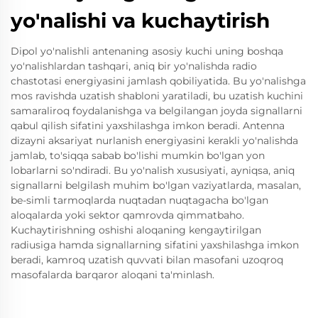
yo'nalishi va kuchaytirish
Dipol yo'nalishli antenaning asosiy kuchi uning boshqa
yo'nalishlardan tashqari, aniq bir yo'nalishda radio
chastotasi energiyasini jamlash qobiliyatida. Bu yo'nalishga
mos ravishda uzatish shabloni yaratiladi, bu uzatish kuchini
samaraliroq foydalanishga va belgilangan joyda signallarni
qabul qilish sifatini yaxshilashga imkon beradi. Antenna
dizayni aksariyat nurlanish energiyasini kerakli yo'nalishda
jamlab, to'siqqa sabab bo'lishi mumkin bo'lgan yon
lobarlarni so'ndiradi. Bu yo'nalish xususiyati, ayniqsa, aniq
signallarni belgilash muhim bo'lgan vaziyatlarda, masalan,
be-simli tarmoqlarda nuqtadan nuqtagacha bo'lgan
aloqalarda yoki sektor qamrovda qimmatbaho.
Kuchaytirishning oshishi aloqaning kengaytirilgan
radiusiga hamda signallarning sifatini yaxshilashga imkon
beradi, kamroq uzatish quvvati bilan masofani uzoqroq
masofalarda barqaror aloqani ta'minlash.