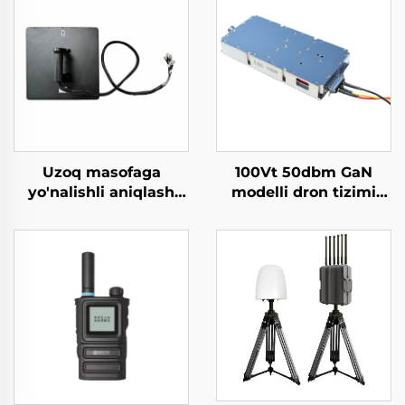
Uzoq masofaga
100Vt 50dbm GaN
yo'nalishli aniqlash
modelli dron tizimi
uchun yuqori
uchun quvvat
kuchlanishli antenma
kuchaytirgich moduli
tizimi Anti-UAV RF
Konter dron moduli
radio to'siqlari
5,2/5,8G Yetarli RF
Samarali chastotali
ekranlar 5,2/5,8G 100Vt
ekran UAV signallari
50dbm