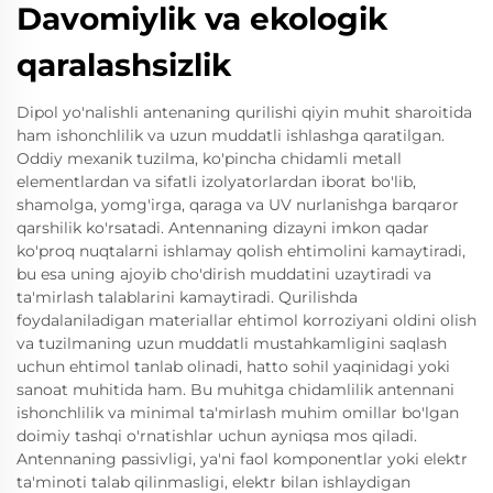
Davomiylik va ekologik
qaralashsizlik
Dipol yo'nalishli antenaning qurilishi qiyin muhit sharoitida
ham ishonchlilik va uzun muddatli ishlashga qaratilgan.
Oddiy mexanik tuzilma, ko'pincha chidamli metall
elementlardan va sifatli izolyatorlardan iborat bo'lib,
shamolga, yomg'irga, qaraga va UV nurlanishga barqaror
qarshilik ko'rsatadi. Antennaning dizayni imkon qadar
ko'proq nuqtalarni ishlamay qolish ehtimolini kamaytiradi,
bu esa uning ajoyib cho'dirish muddatini uzaytiradi va
ta'mirlash talablarini kamaytiradi. Qurilishda
foydalaniladigan materiallar ehtimol korroziyani oldini olish
va tuzilmaning uzun muddatli mustahkamligini saqlash
uchun ehtimol tanlab olinadi, hatto sohil yaqinidagi yoki
sanoat muhitida ham. Bu muhitga chidamlilik antennani
ishonchlilik va minimal ta'mirlash muhim omillar bo'lgan
doimiy tashqi o'rnatishlar uchun ayniqsa mos qiladi.
Antennaning passivligi, ya'ni faol komponentlar yoki elektr
ta'minoti talab qilinmasligi, elektr bilan ishlaydigan