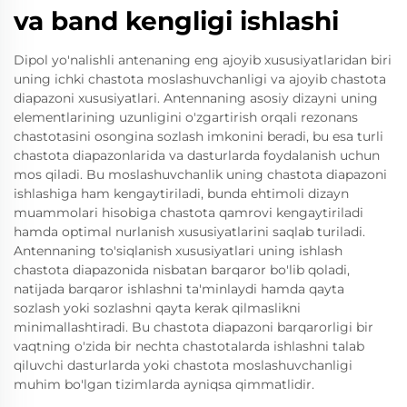
va band kengligi ishlashi
Dipol yo'nalishli antenaning eng ajoyib xususiyatlaridan biri
uning ichki chastota moslashuvchanligi va ajoyib chastota
diapazoni xususiyatlari. Antennaning asosiy dizayni uning
elementlarining uzunligini o'zgartirish orqali rezonans
chastotasini osongina sozlash imkonini beradi, bu esa turli
chastota diapazonlarida va dasturlarda foydalanish uchun
mos qiladi. Bu moslashuvchanlik uning chastota diapazoni
ishlashiga ham kengaytiriladi, bunda ehtimoli dizayn
muammolari hisobiga chastota qamrovi kengaytiriladi
hamda optimal nurlanish xususiyatlarini saqlab turiladi.
Antennaning to'siqlanish xususiyatlari uning ishlash
chastota diapazonida nisbatan barqaror bo'lib qoladi,
natijada barqaror ishlashni ta'minlaydi hamda qayta
sozlash yoki sozlashni qayta kerak qilmaslikni
minimallashtiradi. Bu chastota diapazoni barqarorligi bir
vaqtning o'zida bir nechta chastotalarda ishlashni talab
qiluvchi dasturlarda yoki chastota moslashuvchanligi
muhim bo'lgan tizimlarda ayniqsa qimmatlidir.