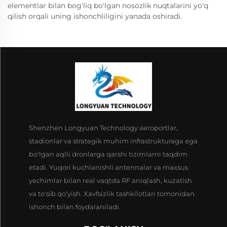
elementlar bilan bog'liq bo'lgan nosozlik nuqtalarini yo'q
qilish orqali uning ishonchliligini yanada oshiradi.
Shenzhen Longyuan Technology aeroportlar,
stadionlar va strategik muhim infrastrukturaga ega
bo'lgan aqlli dronlarga qarshi tizimlarni taqdim
etadi. Yuqori kuchlanishli antennalar va maxsus
yechimlar bilan real vaqtda RF aniqlash, kuzatish
va to'sib qo'yish. Xavfsizlik tashkilotlari tomonidan
ishonch bilan foydalaniladi.