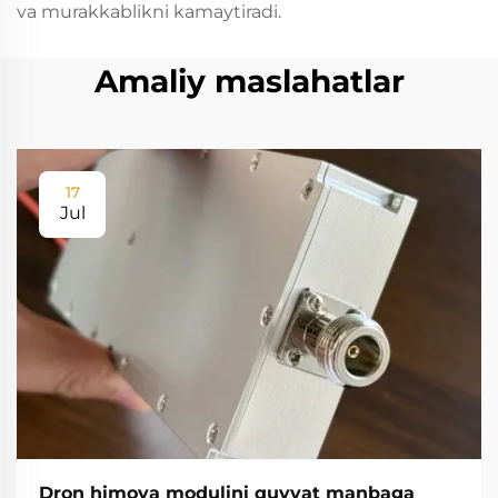
va murakkablikni kamaytiradi.
Amaliy maslahatlar
17
Jul
Dron himoya modulini quvvat manbaga