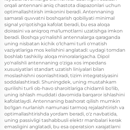
orqali antennani aniq chastota diapazonlari uchun
optimallashtirish imkonini beradi. Antennaning
samarali quvvatni boshqarish qobiliyati minimal
signal yo'qotishga kafolat beradi, bu esa aloqa
doirasini va aniqroq ma'lumotlarni uzatishga imkon
beradi. Boshqa yo'nalishli antennalarga qaraganda
uning nisbatan kichik o'lchami turli o'rnatish
vaziyatlariga mos kelishini anglatadi: uydagi tomdan
boshlab tashkiliy aloqa minoralarigacha. Dipol
yo'nalishli antennaning o'ziga xos impedans
xususiyatlari standart uzatish liniyalari bilan
moslashishni osonlashtiradi, tizim integratsiyasini
soddalashtiradi. Shuningdek, uning mustahkam
qurilishi turli ob-havo sharoitlariga chidamli bo'lib,
uning ishlash muddati davomida barqaror ishlashini
kafolatlaydi. Antennaning bashorat qilish mumkin
bo'lgan nurlanish namunasi tarmoq rejalashtirish va
optimallashtirishda yordam beradi, o'z navbatida,
uning passivligi tashabbusli elektr manbalari kerak
emasligini anglatadi, bu esa operatsion xarajatlarni