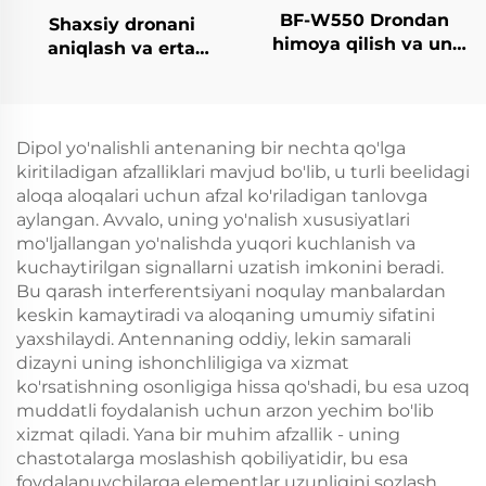
BF-W550 Drondan
Shaxsiy dronani
himoya qilish va uni
aniqlash va erta
aniqlash tizimi
ogohlantirish asbobi
Dipol yo'nalishli antenaning bir nechta qo'lga
kiritiladigan afzalliklari mavjud bo'lib, u turli beelidagi
aloqa aloqalari uchun afzal ko'riladigan tanlovga
aylangan. Avvalo, uning yo'nalish xususiyatlari
mo'ljallangan yo'nalishda yuqori kuchlanish va
kuchaytirilgan signallarni uzatish imkonini beradi.
Bu qarash interferentsiyani noqulay manbalardan
keskin kamaytiradi va aloqaning umumiy sifatini
yaxshilaydi. Antennaning oddiy, lekin samarali
dizayni uning ishonchliligiga va xizmat
ko'rsatishning osonligiga hissa qo'shadi, bu esa uzoq
muddatli foydalanish uchun arzon yechim bo'lib
xizmat qiladi. Yana bir muhim afzallik - uning
chastotalarga moslashish qobiliyatidir, bu esa
foydalanuvchilarga elementlar uzunligini sozlash