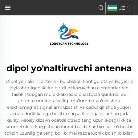
UZ
dipol yo'naltiruvchi antenна
Dipol yo'nalishli antena - bu chiziqli konfiguratsiya bo'yicha
joylashtirilgan ikkita bir xil o'tkazuvchan elementlardan
tashkil topgan murakkab radio chastotali qurilma. Bu
antena turining afzalligi ma'lum bir yo'nalishda
elektromagnit signallarni uzatish va qabul qilishda yuqori
samaradorlikka ega bo'lib, maqsadli aloqalar uchun juda
qulay. Asosiy dizayn odatda o'zaro teng uzunlikdagi ikkita
simmetrik o'tkazgichdan iborat bo'lib, har biri bir to'rtinchi
to'lqin uzunligiga teng bo'lib, markazda kichik bo'shliq bilan