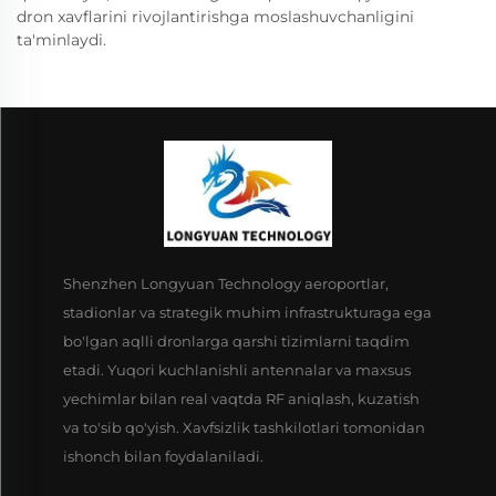
dron xavflarini rivojlantirishga moslashuvchanligini
ta'minlaydi.
Shenzhen Longyuan Technology aeroportlar,
stadionlar va strategik muhim infrastrukturaga ega
bo'lgan aqlli dronlarga qarshi tizimlarni taqdim
etadi. Yuqori kuchlanishli antennalar va maxsus
yechimlar bilan real vaqtda RF aniqlash, kuzatish
va to'sib qo'yish. Xavfsizlik tashkilotlari tomonidan
ishonch bilan foydalaniladi.