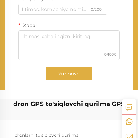
0/200
Xabar
0/1000
Yuborish
dron GPS to'siqlovchi qurilma GPS
dronlarni to'siqlovchi qurilma