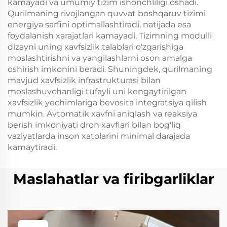
kamayadi va umumiy tizim ishonchliligi oshadi.
Qurilmaning rivojlangan quvvat boshqaruv tizimi
energiya sarfini optimallashtiradi, natijada esa
foydalanish xarajatlari kamayadi. Tizimning modulli
dizayni uning xavfsizlik talablari o'zgarishiga
moslashtirishni va yangilashlarni oson amalga
oshirish imkonini beradi. Shuningdek, qurilmaning
mavjud xavfsizlik infrastrukturasi bilan
moslashuvchanligi tufayli uni kengaytirilgan
xavfsizlik yechimlariga bevosita integratsiya qilish
mumkin. Avtomatik xavfni aniqlash va reaksiya
berish imkoniyati dron xavflari bilan bog'liq
vaziyatlarda inson xatolarini minimal darajada
kamaytiradi.
Maslahatlar va firibgarliklar