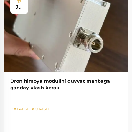
17
Jul
Dron himoya modulini quvvat manbaga
qanday ulash kerak
BATAFSIL KO'RISH