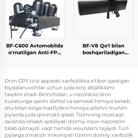
portativ uzun masofali
signallarni aniqlash
asbobi
BF-C600 Avtomobilda
BF-V8 Qo'l bilan
o'rnatilgan Anti-FPV
boshqariladigan
va dronega qarshi
aniqlash vositasi
jihoz
poydevori (Yo'nalishni
aniqlash funksiyasi
bilan)
Dron GPS to'si apparati xavfsizlikka e'tibor qaratgan
foydalanuvchilar uchun juda ko'p afzalliklarni
taqdim etadi. Birinchidan, u nazoratsiz dron
kuzatuviga qarshi darhol va samarali himoya beradi,
shu bilan birga maxfiylikni himoya qilishni muhim
joylarda juda qimmatli qiladi. Tizimning mustaqil
ravishda ishlash qobiliyati doimiy inson nazoratini
talab qilmaydi, vaqt hamda resurslarni tejaydi. Turli
joylarga o'rnatish imkoniyati tizimni doimiy xavfsizlik