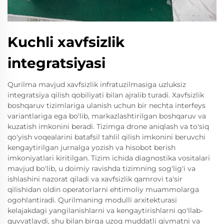
Kuchli xavfsizlik
integratsiyasi
Qurilma mavjud xavfsizlik infratuzilmasiga uzluksiz
integratsiya qilish qobiliyati bilan ajralib turadi. Xavfsizlik
boshqaruv tizimlariga ulanish uchun bir nechta interfeys
variantlariga ega bo'lib, markazlashtirilgan boshqaruv va
kuzatish imkonini beradi. Tizimga drone aniqlash va to'siq
qo'yish voqealarini batafsil tahlil qilish imkonini beruvchi
kengaytirilgan jurnalga yozish va hisobot berish
imkoniyatlari kiritilgan. Tizim ichida diagnostika vositalari
mavjud bo'lib, u doimiy ravishda tizimning sog'lig'i va
ishlashini nazorat qiladi va xavfsizlik qamrovi ta'sir
qilishidan oldin operatorlarni ehtimoliy muammolarga
ogohlantiradi. Qurilmaning modulli arxitekturasi
kelajakdagi yangilanishlarni va kengaytirishlarni qo'llab-
quvvatlaydi, shu bilan birga uzoq muddatli qiymatni va