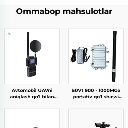
Ommabop mahsulotlar
Avtomobil UAVni
50Vt 900 - 1000MGe
aniqlash qo'l bilan
portativ qo'l shassi
ko'chiriladigan
aluminiy qutisi
perimetr xavfsizlik
hisoblagich dron
yechimlari dronlarga
antenlari
qarshi FPV uchun