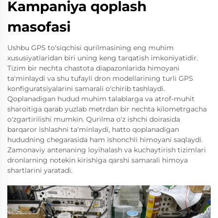
Kampaniya qoplash
masofasi
Ushbu GPS to'siqchisi qurilmasining eng muhim
xususiyatlaridan biri uning keng tarqatish imkoniyatidir.
Tizim bir nechta chastota diapazonlarida himoyani
ta'minlaydi va shu tufayli dron modellarining turli GPS
konfiguratsiyalarini samarali o'chirib tashlaydi.
Qoplanadigan hudud muhim talablarga va atrof-muhit
sharoitiga qarab yuzlab metrdan bir nechta kilometrgacha
o'zgartirilishi mumkin. Qurilma o'z ishchi doirasida
barqaror ishlashni ta'minlaydi, hatto qoplanadigan
hududning chegarasida ham ishonchli himoyani saqlaydi.
Zamonaviy antenaning loyihalash va kuchaytirish tizimlari
dronlarning notekin kirishiga qarshi samarali himoya
shartlarini yaratadi.