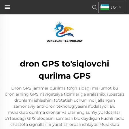
UZ
dron GPS to'siqlovchi
qurilma GPS
Dron GPS jammer qurilma to'g'risidagi ma'lumot bu
dronlarning GPS navigatsiya tizimlariga aralashib, ruxsatsiz
dronlarni ishlashini to'xtatish uchun mo'ljallangan
zamonaviy anti-dron texnologiyasini ifodalaydi. Bu
murakkab qurilma dronlar va ularning sun'iy yo'ldoshlari
o'rtasidagi GPS aloqasini samarali bloklaydigan kuchli radio
chastota signallarini yaratish orqali ishlaydi. Murakkab