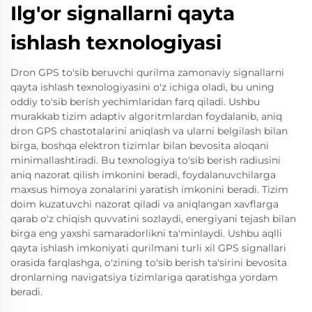
Ilg'or signallarni qayta
ishlash texnologiyasi
Dron GPS to'sib beruvchi qurilma zamonaviy signallarni
qayta ishlash texnologiyasini o'z ichiga oladi, bu uning
oddiy to'sib berish yechimlaridan farq qiladi. Ushbu
murakkab tizim adaptiv algoritmlardan foydalanib, aniq
dron GPS chastotalarini aniqlash va ularni belgilash bilan
birga, boshqa elektron tizimlar bilan bevosita aloqani
minimallashtiradi. Bu texnologiya to'sib berish radiusini
aniq nazorat qilish imkonini beradi, foydalanuvchilarga
maxsus himoya zonalarini yaratish imkonini beradi. Tizim
doim kuzatuvchi nazorat qiladi va aniqlangan xavflarga
qarab o'z chiqish quvvatini sozlaydi, energiyani tejash bilan
birga eng yaxshi samaradorlikni ta'minlaydi. Ushbu aqlli
qayta ishlash imkoniyati qurilmani turli xil GPS signallari
orasida farqlashga, o'zining to'sib berish ta'sirini bevosita
dronlarning navigatsiya tizimlariga qaratishga yordam
beradi.