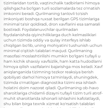
tizimlaridan tortib, vaqtinchalik tadbirlarni himoya
qilishgacha bo'lgan turli sozlamalarda tez o'rnatish
imkonini beradi. Qurilmaning tanlovli to'sish
imkoniyati boshqa ruxsat berilgan GPS tizimlariga
minimal ta'sir qoldiradi, dron xavflarini esa samarali
bostiradi. Foydalanuvchilar qurilmadan
foydalanishda qiyinchiliklarga duch kelmasliklari
uchun tizimda oddiy va qulay interfeys ishlab
chiqilgan bo'lib, uning mohiyatini tushunish uchun
minimal o'qitish talablari mavjud. Qurilmaning
masofasi moslashtirilishi mumkin bo'lgani tufayli u
ham kichik shaxsiy xavfsizlik, ham katta hudodlarni
himoya qilish vazifalarini bajarishga mos keladi. Xavf
aniqlanganida tizimning tezkor reaksiya berish
qobiliyati darhol himoya ta'minlaydi, shuningdek,
tizimda o'rnatilgan diagnostika tizimi esa ishlash
holatini doim nazorat qiladi. Qurilmaning ob-havo
sharoitlariga chidamli dizayni tufayli tizim turli atrof-
muhit sharoitlarida ishonarli ishlashini kafolatlaydi,
shu bilan birga texnik xizmat ko'rsatish talablari