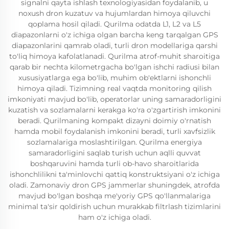
signalni qayta ishlash texnologiyasidan foydalanib, u
noxush dron kuzatuv va hujumlardan himoya qiluvchi
qoplama hosil qiladi. Qurilma odatda L1, L2 va L5
diapazonlarni o'z ichiga olgan barcha keng tarqalgan GPS
diapazonlarini qamrab oladi, turli dron modellariga qarshi
to'liq himoya kafolatlanadi. Qurilma atrof-muhit sharoitiga
qarab bir nechta kilometrgacha bo'lgan ishchi radiusi bilan
xususiyatlarga ega bo'lib, muhim ob'ektlarni ishonchli
himoya qiladi. Tizimning real vaqtda monitoring qilish
imkoniyati mavjud bo'lib, operatorlar uning samaradorligini
kuzatish va sozlamalarni kerakga ko'ra o'zgartirish imkonini
beradi. Qurilmaning kompakt dizayni doimiy o'rnatish
hamda mobil foydalanish imkonini beradi, turli xavfsizlik
sozlamalariga moslashtirilgan. Qurilma energiya
samaradorligini saqlab turish uchun aqlli quvvat
boshqaruvini hamda turli ob-havo sharoitlarida
ishonchlilikni ta'minlovchi qattiq konstruktsiyani o'z ichiga
oladi. Zamonaviy dron GPS jammerlar shuningdek, atrofda
mavjud bo'lgan boshqa me'yoriy GPS qo'llanmalariga
minimal ta'sir qoldirish uchun murakkab filtrlash tizimlarini
ham o'z ichiga oladi.