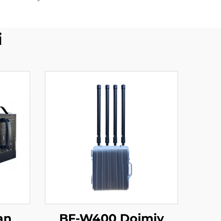
i
lan
BF-W400 Doimiy