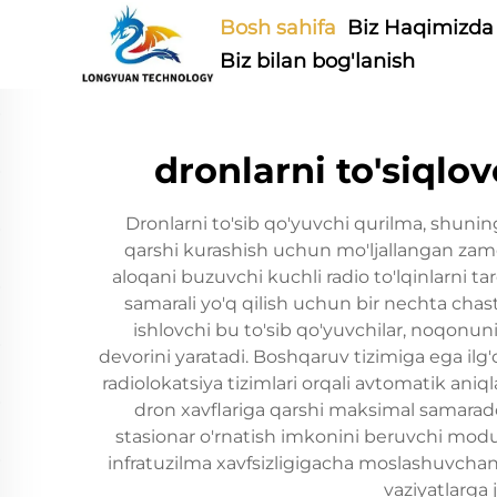
Bosh sahifa
Biz Haqimizda
Biz bilan bog'lanish
dronlarni to'siqlo
Dronlarni to'sib qo'yuvchi qurilma, shuning
qarshi kurashish uchun mo'ljallangan zamon
aloqani buzuvchi kuchli radio to'lqinlarni ta
samarali yo'q qilish uchun bir nechta chast
ishlovchi bu to'sib qo'yuvchilar, noqonun
devorini yaratadi. Boshqaruv tizimiga ega ilg
radiolokatsiya tizimlari orqali avtomatik an
dron xavflariga qarshi maksimal samarado
stasionar o'rnatish imkonini beruvchi modul
infratuzilma xavfsizligigacha moslashuvchan 
vaziyatlarga 