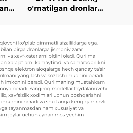
gan
o'rnatilgan dronlarga
qarshi choralar
vositasi
iqlovchi ko'plab qimmatli afzalliklarga ega.
bilan birga dronlarga jismoniy zarar
 va xavf-xatarlarni oldini oladi. Qurilma
on xarajatlarni kamaytiradi va samaradorlikni
boshqa elektron aloqalarga hech qanday ta'sir
urilmani yangilash va sozlash imkonini beradi.
qilish imkonini beradi. Qurilmaning mustahkam
himoya beradi. Yangiroq modellar foydalanuvchi
lib, xavfsizlik xodimlari uchun boshqarishni
h imkonini beradi va shu tariqa keng qamrovli
shuvga tayanmasdan ham xususiyat va
muhim joylar uchun aynan mos yechim