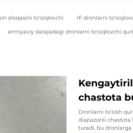
on aloqasini to'siqlovchi
rF dronlarni to'siqlov
armiyaviy darajadagi dronlarni to'siqlovchi qu
Kengaytiri
chastota b
Dronlarni to'sish qu
diapazonli chastota b
turadi, bu dronlarga