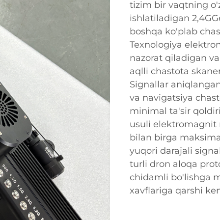
tizim bir vaqtning o
ishlatiladigan 2,4G
boshqa ko'plab chas
Texnologiya elektro
nazorat qiladigan v
aqlli chastota skane
Signallar aniqlanga
va navigatsiya chast
minimal ta'sir qoldir
usuli elektromagnit n
bilan birga maksima
yuqori darajali signa
turli dron aloqa prot
chidamli bo'lishga 
xavflariga qarshi ke