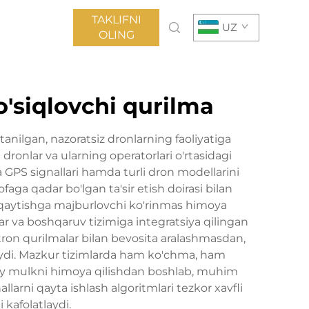
TAKLIFNI
UZ
OLING
o'siqlovchi qurilma
tanilgan, nazoratsiz dronlarning faoliyatiga
ronlar va ularning operatorlari o'rtasidagi
va GPS signallari hamda turli dron modellarini
aga qadar bo'lgan ta'sir etish doirasi bilan
ga qaytishga majburlovchi ko'rinmas himoya
ar va boshqaruv tizimiga integratsiya qilingan
tron qurilmalar bilan bevosita aralashmasdan,
laydi. Mazkur tizimlarda ham ko'chma, ham
axsiy mulkni himoya qilishdan boshlab, muhim
arni qayta ishlash algoritmlari tezkor xavfli
 kafolatlaydi.