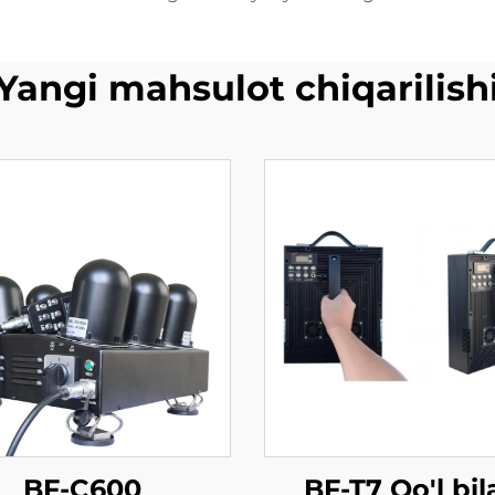
Yangi mahsulot chiqarilish
BF-C600
BF-T7 Qo'l bi