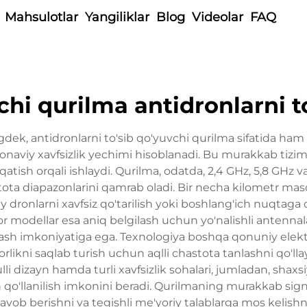
Mahsulotlar
Yangiliklar
Blog
Videolar
FAQ
vchi qurilma antidronlarni t
dek, antidronlarni to'sib qo'yuvchi qurilma sifatida ham 
aviy xavfsizlik yechimi hisoblanadi. Bu murakkab tizim d
rqatish orqali ishlaydi. Qurilma, odatda, 2,4 GHz, 5,8 GHz 
ota diapazonlarini qamrab oladi. Bir necha kilometr masof
iy dronlarni xavfsiz qo'tarilish yoki boshlang'ich nuqta
'or modellar esa aniq belgilash uchun yo'nalishli antennal
iqlash imkoniyatiga ega. Texnologiya boshqa qonuniy elek
rlikni saqlab turish uchun aqlli chastota tanlashni qo'l
li dizayn hamda turli xavfsizlik sohalari, jumladan, sh
qo'llanilish imkonini beradi. Qurilmaning murakkab signall
javob berishni va tegishli me'yoriy talablarga mos kelishni