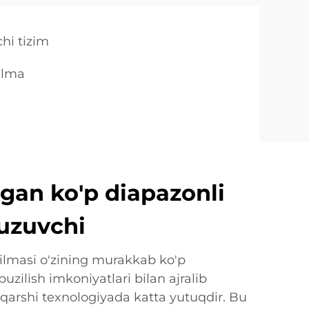
chi tizim
rilma
lgan ko'p diapazonli
uzuvchi
rilmasi o'zining murakkab ko'p
uzilish imkoniyatlari bilan ajralib
 qarshi texnologiyada katta yutuqdir. Bu