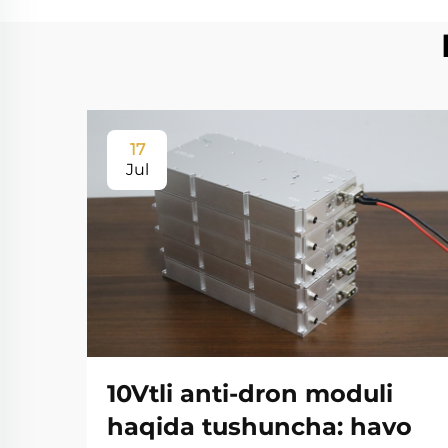
17
Jul
10Vtli anti-dron moduli
haqida tushuncha: havo