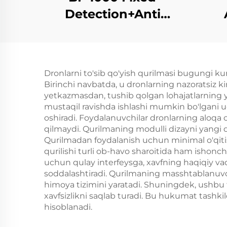
Detection+Anti
drone Equipment
o'rn
va 
Dronlarni to'sib qo'yish qurilmasi bugungi kund
Birinchi navbatda, u dronlarning nazoratsiz ki
yetkazmasdan, tushib qolgan lohajatlarning yu
mustaqil ravishda ishlashi mumkin bo'lgani uc
oshiradi. Foydalanuvchilar dronlarning aloqa 
qilmaydi. Qurilmaning modulli dizayni yangi dr
Qurilmadan foydalanish uchun minimal o'qitish
qurilishi turli ob-havo sharoitida ham ishonc
uchun qulay interfeysga, xavfning haqiqiy vaq
soddalashtiradi. Qurilmaning masshtablanuvcha
himoya tizimini yaratadi. Shuningdek, ushbu 
xavfsizlikni saqlab turadi. Bu hukumat tashk
hisoblanadi.