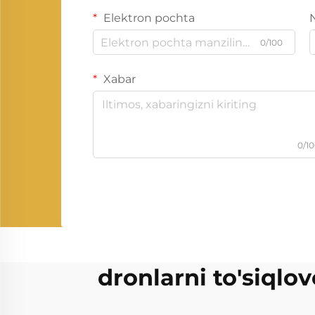
Elektron pochta
0/100
Xabar
0/1
dronlarni to'siqlo