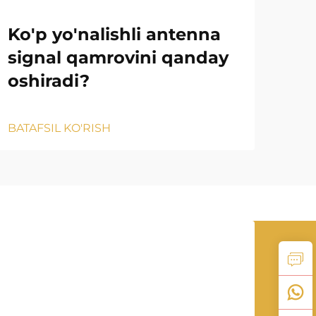
Ko'p yo'nalishli antenna
Si
signal qamrovini qanday
As
oshiradi?
Qa
BATAFSIL KO'RISH
BATA