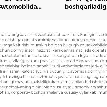
Avtomobilda
boshqariladi
atilgan Anti-FPV
ekran
dronega qarshi
jihoz
a uning xavfsizlik vositasi sifatida zarur ekanligini tasd
rib o'tishiga qarshi samimiy va darhol himoya beradi, shu 
zaga keltirishi mumkin bo'lgan huquqiy murakkabliklarni
hun doimiy inson nazorati kerak emas, natijada operatsi
chastotalarini tanlab to'sish imkoniyatidan foydalanadi, 
on xavflariga va aniq xavfsizlik talablari mos ravishda q
 talablari bo'lgani sababli, turli vaziyatlarda tez joriy 
hli ishlashini kafolatlaydi va butun yil davomida doimiy 
tli tasviriga hamda avtomatik javob variantlariga ega bo'
nligi mavjud xavfsizlik infratuzilmasi bilan birlashtiris
texnologiyaning oldini olish xususiyati jismoniy arala
ilotlari, korporativ boshqarmalar va xususiy uylar kabi 