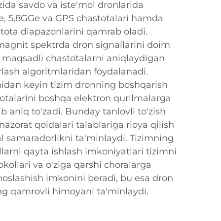
'zida savdo va iste'mol dronlarida
Ge, 5,8GGe va GPS chastotalari hamda
tota diapazonlarini qamrab oladi.
magnit spektrda dron signallarini doim
a maqsadli chastotalarni aniqlaydigan
rlash algoritmlaridan foydalanadi.
nidan keyin tizim dronning boshqarish
otalarini boshqa elektron qurilmalarga
ib aniq to'zadi. Bunday tanlovli to'zish
azorat qoidalari talablariga rioya qilish
l samaradorlikni ta'minlaydi. Tizimning
llarni qayta ishlash imkoniyatlari tizimni
okollari va o'ziga qarshi choralarga
moslashish imkonini beradi, bu esa dron
ng qamrovli himoyani ta'minlaydi.