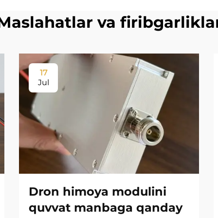
Maslahatlar va firibgarlikla
17
Jul
Dron himoya modulini
quvvat manbaga qanday