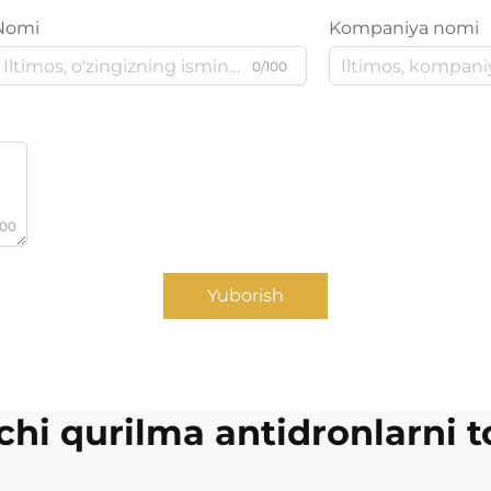
Nomi
Kompaniya nomi
0/100
000
Yuborish
vchi qurilma antidronlarni t