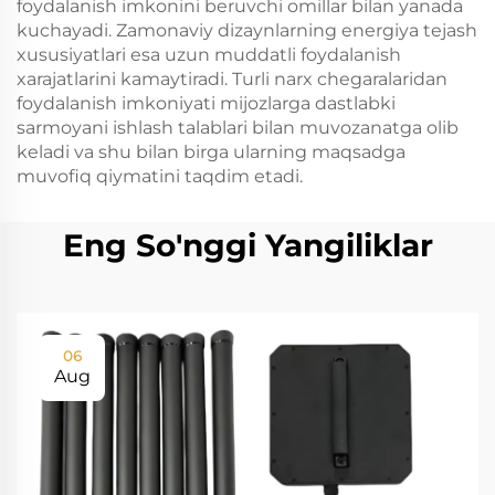
foydalanish imkonini beruvchi omillar bilan yanada
kuchayadi. Zamonaviy dizaynlarning energiya tejash
xususiyatlari esa uzun muddatli foydalanish
xarajatlarini kamaytiradi. Turli narx chegaralaridan
foydalanish imkoniyati mijozlarga dastlabki
sarmoyani ishlash talablari bilan muvozanatga olib
keladi va shu bilan birga ularning maqsadga
muvofiq qiymatini taqdim etadi.
Eng So'nggi Yangiliklar
06
Aug