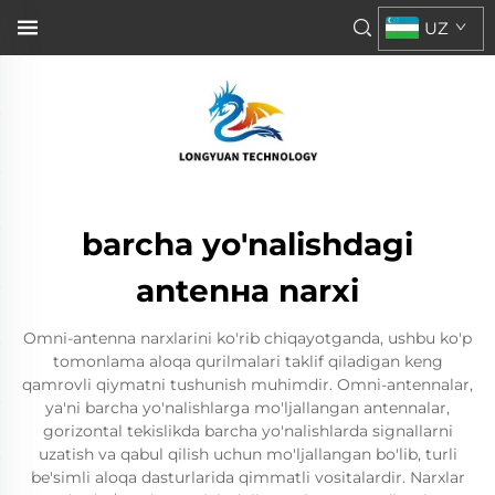
UZ
barcha yo'nalishdagi
antenна narxi
Omni-antenna narxlarini ko'rib chiqayotganda, ushbu ko'p
tomonlama aloqa qurilmalari taklif qiladigan keng
qamrovli qiymatni tushunish muhimdir. Omni-antennalar,
ya'ni barcha yo'nalishlarga mo'ljallangan antennalar,
gorizontal tekislikda barcha yo'nalishlarda signallarni
uzatish va qabul qilish uchun mo'ljallangan bo'lib, turli
be'simli aloqa dasturlarida qimmatli vositalardir. Narxlar