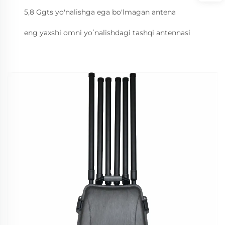
5,8 Ggts yo'nalishga ega bo'lmagan antena
eng yaxshi omni yoʻnalishdagi tashqi antennasi