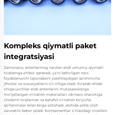
Kompleks qiymatli paket
integratsiyasi
Zamonaviy antenlarning narxlari endi umumiy qiymatli
to'plamga e'tibor qaratadi, ya'ni keltirilgan narx
foydalanuvchi tajovidasini yaxshilaydigan qo'shimcha
jihozlar va xususiyatlarni o'z ichiga oladi. Ko'plab ishlab
chiqaruvchilar endi antenlarini mutaxassislarga
mo'ljallangan o'rnatish materiallari, ob-havo sharoitiga
chidamli to'plamlar va batafsil o'rnatish bo'yicha
qo'llanmalar bilan birga sotishadi, alohida sotib olish
zaruratini bekor qiladi. Komponentlar o'rtasidagi moslikni