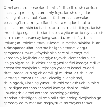
Omni antennalar narxlar tizimi sifatli sotib olish narxidan
ancha yuqori bo'lgan umumiy foydalanish xarajatlari
ekanligini ko'rsatadi. Yuqori sifatli omni antennalar
boshlang'ich sarmoya sifatida katta miqdorda talab
qilishlari mumkin bo'lsada, ular uzun muddatli foydalanish
muddatiga ega bo'lib, ulardan o'nta yildan ortiq foydalanish
ham mumkin. Bunday keng vaqt davomida foydalanish
imkoniyati minimal texnik xizmat ko'rsatish talablari bilan
birlashganda sifati pastroq bo'lgan alternativlarga
qaraganda umumiy foydalanish narxini kamaytiradi.
Zamonaviy loyihalar energiya tejovchi elementlarni o'z
ichiga olgan bo'lib, elektr energiyasi sarfini kamaytiradi va
operatsion xarajatlarni tejashga yordam beradi. Yuqori
sifatli modellarining chidamliligi muddati o'tishi bilan
kamroq almashtirish kerak ekanligini anglatadi,
shuningdek, ularning yuqori ishlashi qoplash uchun talab
qilinadigan antennalar sonini kamaytirishi mumkin.
Shuningdek, omni antenna texnologiyasining
standartlashtirilganligi be-simli tizimlarning rivojlanishiga
qaramay doim moslikni saqlaydi va sarmoyani tezkor