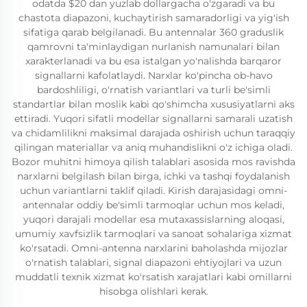
odatda $20 dan yuzlab dollargacha o'zgaradi va bu
chastota diapazoni, kuchaytirish samaradorligi va yig'ish
sifatiga qarab belgilanadi. Bu antennalar 360 graduslik
qamrovni ta'minlaydigan nurlanish namunalari bilan
xarakterlanadi va bu esa istalgan yo'nalishda barqaror
signallarni kafolatlaydi. Narxlar ko'pincha ob-havo
bardoshliligi, o'rnatish variantlari va turli be'simli
standartlar bilan moslik kabi qo'shimcha xususiyatlarni aks
ettiradi. Yuqori sifatli modellar signallarni samarali uzatish
va chidamlilikni maksimal darajada oshirish uchun taraqqiy
qilingan materiallar va aniq muhandislikni o'z ichiga oladi.
Bozor muhitni himoya qilish talablari asosida mos ravishda
narxlarni belgilash bilan birga, ichki va tashqi foydalanish
uchun variantlarni taklif qiladi. Kirish darajasidagi omni-
antennalar oddiy be'simli tarmoqlar uchun mos keladi,
yuqori darajali modellar esa mutaxassislarning aloqasi,
umumiy xavfsizlik tarmoqlari va sanoat sohalariga xizmat
ko'rsatadi. Omni-antenna narxlarini baholashda mijozlar
o'rnatish talablari, signal diapazoni ehtiyojlari va uzun
muddatli texnik xizmat ko'rsatish xarajatlari kabi omillarni
hisobga olishlari kerak.