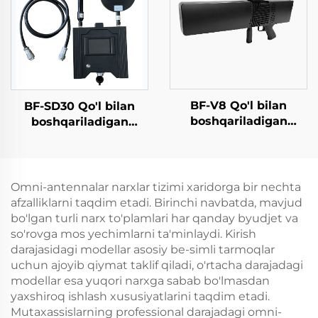
BF-V8 Qo'l bilan
BF-SD30 Qo'l bilan
boshqariladigan
boshqariladigan
aniqlash vositasi
detektor - Komplekt
poydevori (Yo'nalishni
versiyasi
aniqlash funksiyasi
bilan)
Omni-antennalar narxlar tizimi xaridorga bir nechta
afzalliklarni taqdim etadi. Birinchi navbatda, mavjud
bo'lgan turli narx to'plamlari har qanday byudjet va
so'rovga mos yechimlarni ta'minlaydi. Kirish
darajasidagi modellar asosiy be-simli tarmoqlar
uchun ajoyib qiymat taklif qiladi, o'rtacha darajadagi
modellar esa yuqori narxga sabab bo'lmasdan
yaxshiroq ishlash xususiyatlarini taqdim etadi.
Mutaxassislarning professional darajadagi omni-