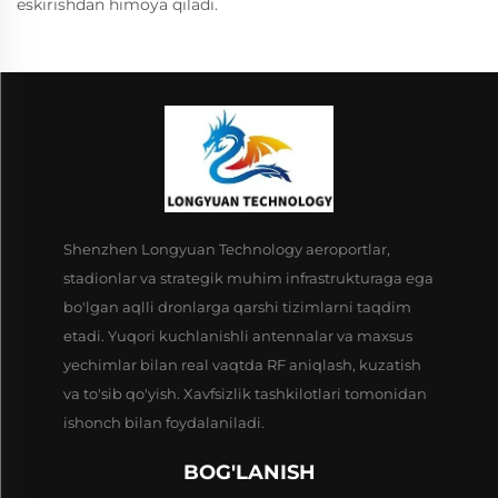
eskirishdan himoya qiladi.
Shenzhen Longyuan Technology aeroportlar,
stadionlar va strategik muhim infrastrukturaga ega
bo'lgan aqlli dronlarga qarshi tizimlarni taqdim
etadi. Yuqori kuchlanishli antennalar va maxsus
yechimlar bilan real vaqtda RF aniqlash, kuzatish
va to'sib qo'yish. Xavfsizlik tashkilotlari tomonidan
ishonch bilan foydalaniladi.
BOG'LANISH