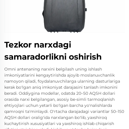
Tezkor narxdagi
samaradorlikni oshirish
Omni antenaning narxini belgilash uning ishlash
imkoniyatlarini kengaytirishda ajoyib moslanuvchanlik
namoyon qiladi, foydalanuvchilarga ularning dasturlariga
kerak bo'lgan aniq imkoniyat darajasini tanlash imkonini
beradi. Oddiygina modellar, odatda 20–50 AQSH dollari
orasida narxi belgilangan, asosiy be-simli tarmoqlanish
ehtiyojlari uchun yetarli bo'lgan barcha yo'nalishlarda
qamroqni ta'minlaydi. O'rtacha darajadagi variantlar 50–150
AQSH dollari oralig'ida narxlangan bo'lib, yaxshiroq
kuchaytirish xususiyatlari va yaxshiroq ishlab chiqarish