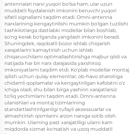
antennalari narxi yuqori bo'lsa ham, ular uzun
muddatli foydalanish imkonini beruvchi yuqori
sifatli signallarni taqdim etadi. Omni-antenna
narxlarining kengaytirilishi mumkin bo'lgan tuzilishi
tashkilotlarga dastlabki modellar bilan boshlab,
so'ng kerak bo'lganda yangilash imkonini beradi.
Shuningdek, raqobatli bozor ishlab chiqarish
xarajatlarini kamaytirish uchun ishlab
chiqaruvchilarni optimallashtirishga majbur qildi va
natijada har bir narx darajasida yaxshiroq
imkoniyatlarni taqdim etdi. Ko'plab modellar montaj
qilish uchun qulay elementlar, ob-havo sharoitiga
chidamli qoplamalar va kengaytirilgan kafolatni o'z
ichiga oladi, shu bilan birga yashirin xarajatlarsiz
to'liq yechimlarni taqdim etadi. Omni-antenna
ulanishlari va montaj tizimlarining
standartlashtirilganligi tufayli aksessuarlar va
almashtirish qismlarini arzon narxga sotib olish
mumkin. Ularning past xarajatliligi ularni kam
miqdorda xizmat ko'rsatish va uzoq muddatli