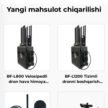
Yangi mahsulot chiqarilishi
BF-L800 Velosipedli
BF-L1200 Tizimli
dron havo himoya
dronni boshqarish
vositasi
qurilmasi