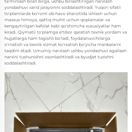
ta'minlash bilan birga, ushbu birlashtirilgan narxlash
yondashuvi xarid jarayonini soddalashtiradi. Yuqori sifatli
to'plamlarda bo'ronli ob-havo sharoitida ishlash uchun
maxsus himoya, qattiq muhit uchun qoplamalar va
kengaytirilgan kafolat kabi qo'shimcha xususiyatlar ham
kiradi. Qiymatli to'plamga e'tibor qaratish texnik yordam va
hujjatlarga ham tegishli bo'ladi, foydalanuvchilarga
o'rnatish va texnik xizmat ko'rsatish bo'yicha manbalarni
taqdim etadi. Umumiy narxlash ushbu yondashuvi egallash
narxini tushunishni osonlashtiradi va byudjet tuzishni
soddalashtiradi.