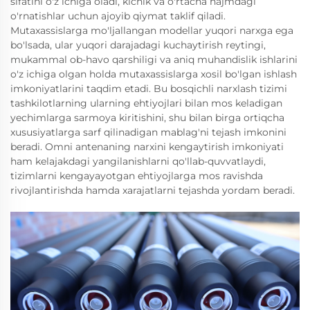
sifatini o'z ichiga oladi, kichik va o'rtacha hajmdagi
o'rnatishlar uchun ajoyib qiymat taklif qiladi.
Mutaxassislarga mo'ljallangan modellar yuqori narxga ega
bo'lsada, ular yuqori darajadagi kuchaytirish reytingi,
mukammal ob-havo qarshiligi va aniq muhandislik ishlarini
o'z ichiga olgan holda mutaxassislarga xosil bo'lgan ishlash
imkoniyatlarini taqdim etadi. Bu bosqichli narxlash tizimi
tashkilotlarning ularning ehtiyojlari bilan mos keladigan
yechimlarga sarmoya kiritishini, shu bilan birga ortiqcha
xususiyatlarga sarf qilinadigan mablag'ni tejash imkonini
beradi. Omni antenaning narxini kengaytirish imkoniyati
ham kelajakdagi yangilanishlarni qo'llab-quvvatlaydi,
tizimlarni kengayayotgan ehtiyojlarga mos ravishda
rivojlantirishda hamda xarajatlarni tejashda yordam beradi.