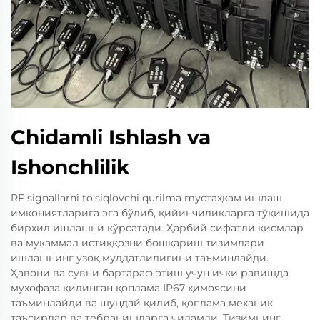
Chidamli Ishlash va
Ishonchlilik
RF signallarni to'siqlovchi qurilma mустаҳкам ишлаш
имкониятларига эга бўлиб, қийинчиликларга тўқишида
бирхил ишлашни кўрсатади. Ҳарбий сифатли қисмлар
ва мукаммал истиққозни бошқариш тизимлари
ишлашнинг узоқ муддатлилигини таъминлайди.
Ҳавони ва сувни бартараф этиш учун ички равишда
мухофаза қилинган қоплама IP67 ҳимоясини
таъминлайди ва шундай қилиб, қоплама механик
таъсирлар ва тебранишларга чидамли. Тизимнинг