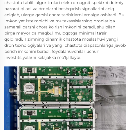
chastota tahlili algoritmlari elektromagnit spektrni doimiy
nazorat qiladi va dronlarni boshqarish signallarini aniq
aniqlab, ularga qarshi chora tadbirlarni amalga oshiradi. Bu
imkoniyat iste'molchi va mutaxassislarning dronlariga
samarali qarshi chora ko'rish imkonini beradi, shu bilan
birga me'yorida maqbul muloqotga minimal ta'sir
qoldiradi. Tizimning dinamik chastota moslashuvi yangi
dron texnologiyalari va yangi chastota diapazonlariga javob
berish imkonini beradi, foydalanuvchilar uchun
investitsiyalarni kelajakka mo'ljallaydi.