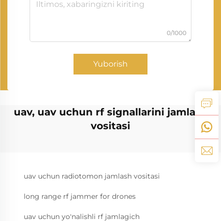
0/1000
Yuborish
uav, uav uchun rf signallarini jamlash
vositasi
uav uchun radiotomon jamlash vositasi
long range rf jammer for drones
uav uchun yo'nalishli rf jamlagich