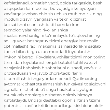
kafolatlanadi, o'rnatish vaqti, qoida tariqasida, besh
daqiqadan kam bo'ladi, bu vujudga kelayotgan
xavflarga javoban chiqish uchun muhimdir. Uning
modulli dizayni yangilash va texnik xizmat
ko'rsatishni osonlashtiradi hamda dron
texnologiyalarining rivojlanishiga
moslashuvchanligini ta'minlaydi. To'siqlovchining
aqlli quvvat boshqaruv tizimi energiya iste'molini
optimallashtiradi, maksimal samaradorlikni saqlab
turish bilan birga uzun muddatli foydalanish
imkonini beradi. Foydalanuvchilar tizimli monitoring
tizimidan foydalanish orqali batafsil tahlil va xavf
darajasini baholash hisobotlarini olishadi, xavfsizlik
protseduralari va javob chora-tadbirlarini
takomillashtirishga yordam beradi. Qurilmaning
avtomatik chastota almashish funksiyasi to'siqlovchi
signallarni chetlab o'tishga harakat qilayotgan
murakkab dronlarga nisbatan doimiy himoya
kafolatlaydi. Undagi dastlabki ogohlantirish tizimi
potentsial xavflar kritik hududlarga kirishidan oldin