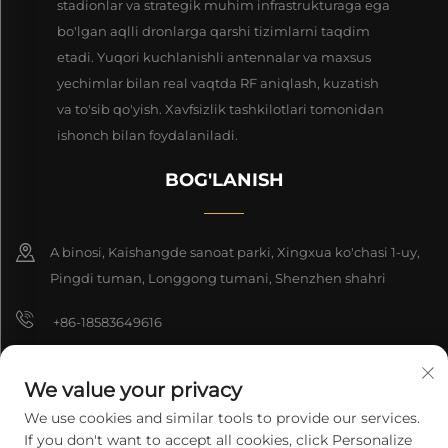
stadionlar va strategik muhim infrastrukturaga ega
bo'lgan aqlli dronlarga qarshi tizimlarni taqdim
etadi. Yuqori kuchlanishli antennalar va maxsus
yechimlar bilan real vaqtda RF aniqlash, kuzatish
va to'sib qo'yish. Xavfsizlik tashkilotlari tomonidan
ishonch bilan foydalaniladi.
BOG'LANISH
A binosi, Kaishangde sanoat parki, Xingxua ko'chasi 1-uy,
Pingdi tuman, Longgong tumani, Shenzhen shahri
+86-18583649616
[email protected]
We value your privacy
8618165761396
We use cookies and similar tools to provide our services.
If you don't want to accept all cookies, click Personalize