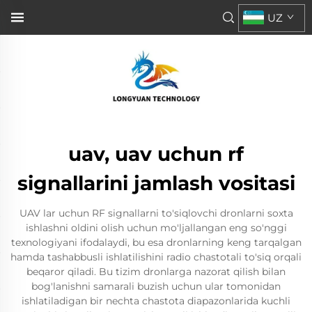
UZ
uav, uav uchun rf
signallarini jamlash vositasi
UAV lar uchun RF signallarni to'siqlovchi dronlarni soxta
ishlashni oldini olish uchun mo'ljallangan eng so'nggi
texnologiyani ifodalaydi, bu esa dronlarning keng tarqalgan
hamda tashabbusli ishlatilishini radio chastotali to'siq orqali
beqaror qiladi. Bu tizim dronlarga nazorat qilish bilan
bog'lanishni samarali buzish uchun ular tomonidan
ishlatiladigan bir nechta chastota diapazonlarida kuchli