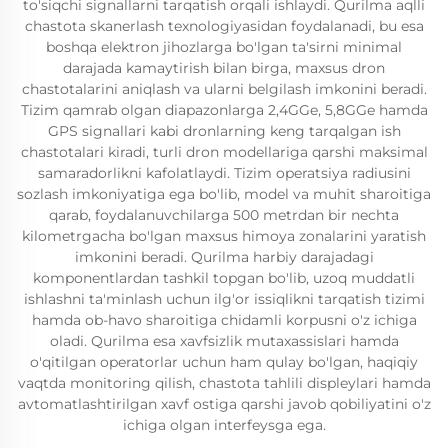
to'siqchi signallarni tarqatish orqali ishlaydi. Qurilma aqlli
chastota skanerlash texnologiyasidan foydalanadi, bu esa
boshqa elektron jihozlarga bo'lgan ta'sirni minimal
darajada kamaytirish bilan birga, maxsus dron
chastotalarini aniqlash va ularni belgilash imkonini beradi.
Tizim qamrab olgan diapazonlarga 2,4GGe, 5,8GGe hamda
GPS signallari kabi dronlarning keng tarqalgan ish
chastotalari kiradi, turli dron modellariga qarshi maksimal
samaradorlikni kafolatlaydi. Tizim operatsiya radiusini
sozlash imkoniyatiga ega bo'lib, model va muhit sharoitiga
qarab, foydalanuvchilarga 500 metrdan bir nechta
kilometrgacha bo'lgan maxsus himoya zonalarini yaratish
imkonini beradi. Qurilma harbiy darajadagi
komponentlardan tashkil topgan bo'lib, uzoq muddatli
ishlashni ta'minlash uchun ilg'or issiqlikni tarqatish tizimi
hamda ob-havo sharoitiga chidamli korpusni o'z ichiga
oladi. Qurilma esa xavfsizlik mutaxassislari hamda
o'qitilgan operatorlar uchun ham qulay bo'lgan, haqiqiy
vaqtda monitoring qilish, chastota tahlili displeylari hamda
avtomatlashtirilgan xavf ostiga qarshi javob qobiliyatini o'z
ichiga olgan interfeysga ega.