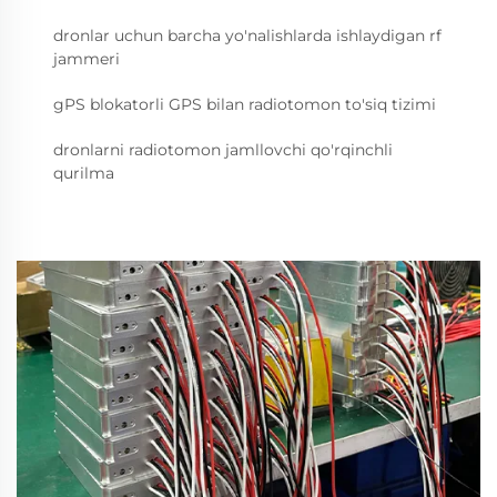
dronlar uchun barcha yo'nalishlarda ishlaydigan rf
jammeri
gPS blokatorli GPS bilan radiotomon to'siq tizimi
dronlarni radiotomon jamllovchi qo'rqinchli
qurilma