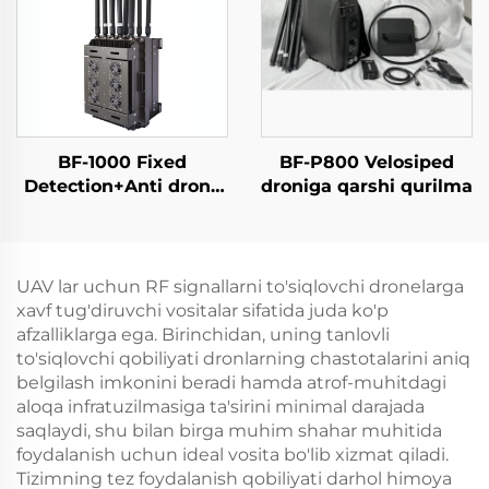
Samarali chastotali
ekranlar 5,2/5,8G 100Vt
ekran UAV signallari
50dbm
BF-1000 Fixed
BF-P800 Velosiped
Detection+Anti drone
droniga qarshi qurilma
Equipment
UAV lar uchun RF signallarni to'siqlovchi dronelarga
xavf tug'diruvchi vositalar sifatida juda ko'p
afzalliklarga ega. Birinchidan, uning tanlovli
to'siqlovchi qobiliyati dronlarning chastotalarini aniq
belgilash imkonini beradi hamda atrof-muhitdagi
aloqa infratuzilmasiga ta'sirini minimal darajada
saqlaydi, shu bilan birga muhim shahar muhitida
foydalanish uchun ideal vosita bo'lib xizmat qiladi.
Tizimning tez foydalanish qobiliyati darhol himoya