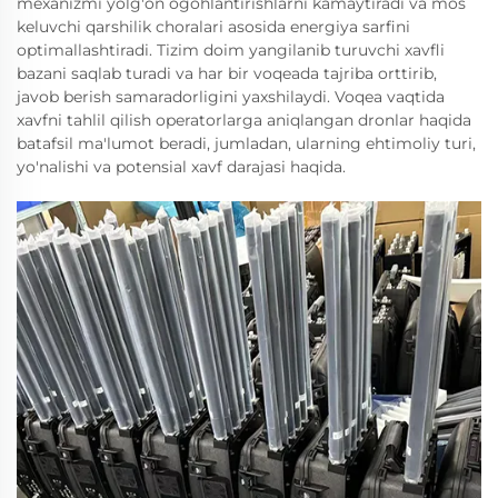
mexanizmi yolg'on ogohlantirishlarni kamaytiradi va mos
keluvchi qarshilik choralari asosida energiya sarfini
optimallashtiradi. Tizim doim yangilanib turuvchi xavfli
bazani saqlab turadi va har bir voqeada tajriba orttirib,
javob berish samaradorligini yaxshilaydi. Voqea vaqtida
xavfni tahlil qilish operatorlarga aniqlangan dronlar haqida
batafsil ma'lumot beradi, jumladan, ularning ehtimoliy turi,
yo'nalishi va potensial xavf darajasi haqida.