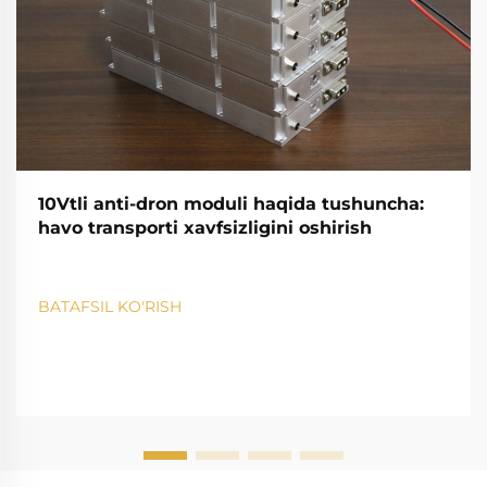
10Vtli anti-dron moduli haqida tushuncha:
havo transporti xavfsizligini oshirish
BATAFSIL KO'RISH