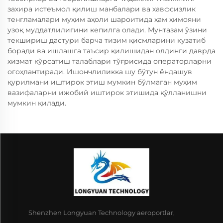
захира истеъмол қилиш манбалари ва хавфсизлик
тенгламалари муҳим аҳоли шароитида ҳам ҳимояни
узоқ муддатлилигини кепилга олади. Мунтазам ўзини
текшириш дастури барча тизим қисмларини кузатиб
боради ва ишлашга таъсир қилишидан олдинги даврда
хизмат кўрсатиш талаблари тўғрисида операторларни
огоҳлантиради. Ишончлиликка шу бўтун ёндашув
қурилмани иштирок этиш мумкин бўлмаган муҳим
вазифаларни ижобий иштирок этишида қўлланишни
мумкин қилади.
Shenzhen Longyuan Technology aeroportlar,