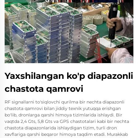
Yaxshilangan ko'p diapazonli
chastota qamrovi
RF signallarni to'siqlovchi qurilma bir nechta diapazonli
chastota qamrovi bilan jiddiy texnik yutuqqa erishgan
bo'lib, dronlarga qarshi himoya tizimlarida ishlaydi. Bir
vaqtda 2,4 Gts, 5,8 Gts va GPS chastotalari kabi bir nechta
chastota diapazonlarida ishlaydigan tizim, turli dron
xavflariga qarshi beqaror himoya taqdim etadi. Murakkab