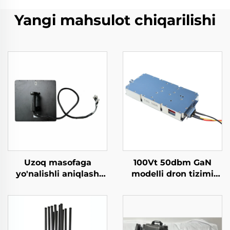
Yangi mahsulot chiqarilishi
Uzoq masofaga
100Vt 50dbm GaN
yo'nalishli aniqlash
modelli dron tizimi
uchun yuqori
uchun quvvat
kuchlanishli antenma
kuchaytirgich moduli
tizimi Anti-UAV RF
Konter dron moduli
radio to'siqlari
5,2/5,8G Yetarli RF