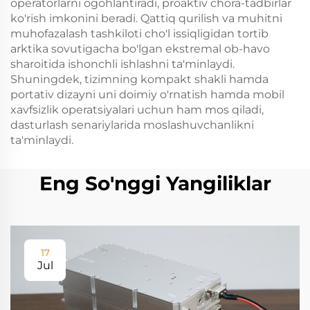
operatorlarni ogohlantiradi, proaktiv chora-tadbirlar
ko'rish imkonini beradi. Qattiq qurilish va muhitni
muhofazalash tashkiloti cho'l issiqligidan tortib
arktika sovutigacha bo'lgan ekstremal ob-havo
sharoitida ishonchli ishlashni ta'minlaydi.
Shuningdek, tizimning kompakt shakli hamda
portativ dizayni uni doimiy o'rnatish hamda mobil
xavfsizlik operatsiyalari uchun ham mos qiladi,
dasturlash senariylarida moslashuvchanlikni
ta'minlaydi.
Eng So'nggi Yangiliklar
17
Jul