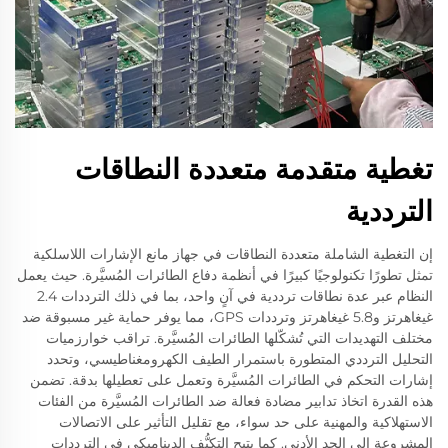
تغطية متقدمة متعددة النطاقات
الترددية
إن التغطية الشاملة متعددة النطاقات في جهاز مانع الإشارات اللاسلكية
تمثل تطورًا تكنولوجيًا كبيرًا في أنظمة دفاع الطائرات المُسيَّرة. حيث يعمل
النظام عبر عدة نطاقات ترددية في آنٍ واحد، بما في ذلك الترددات 2.4
غيغاهرتز و5.8 غيغاهرتز وترددات GPS، مما يوفر حماية غير مسبوقة ضد
مختلف التهديدات التي تُشكّلها الطائرات المُسيَّرة. تراقب خوارزميات
التحليل الترددي المتطورة باستمرار الطيف الكهرومغناطيسي، وتحدد
إشارات التحكم في الطائرات المُسيَّرة وتعمل على تعطيلها بدقة. تضمن
هذه القدرة اتخاذ تدابير مضادة فعالة ضد الطائرات المُسيَّرة من الفئات
الاستهلاكية والمهنية على حد سواء، مع تقليل التأثير على الاتصالات
المشروعة إلى الحد الأدنى. كما يتيح التكيُّف الديناميكي في الترددات