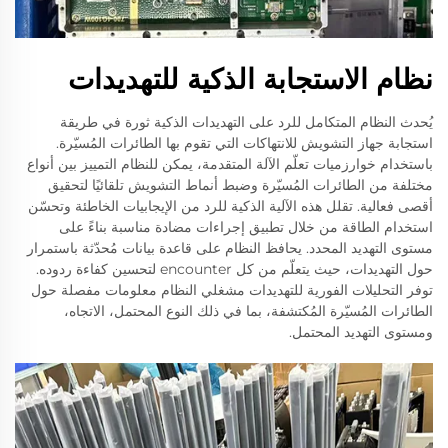
نظام الاستجابة الذكية للتهديدات
يُحدث النظام المتكامل للرد على التهديدات الذكية ثورة في طريقة
استجابة جهاز التشويش للانتهاكات التي تقوم بها الطائرات المُسيّرة.
باستخدام خوارزميات تعلّم الآلة المتقدمة، يمكن للنظام التمييز بين أنواع
مختلفة من الطائرات المُسيّرة وضبط أنماط التشويش تلقائيًا لتحقيق
أقصى فعالية. تقلل هذه الآلية الذكية للرد من الإيجابيات الخاطئة وتحسّن
استخدام الطاقة من خلال تطبيق إجراءات مضادة مناسبة بناءً على
مستوى التهديد المحدد. يحافظ النظام على قاعدة بيانات مُحدّثة باستمرار
حول التهديدات، حيث يتعلّم من كل encounter لتحسين كفاءة ردوده.
توفر التحليلات الفورية للتهديدات مشغلي النظام معلومات مفصلة حول
الطائرات المُسيّرة المُكتشفة، بما في ذلك النوع المحتمل، الاتجاه،
ومستوى التهديد المحتمل.