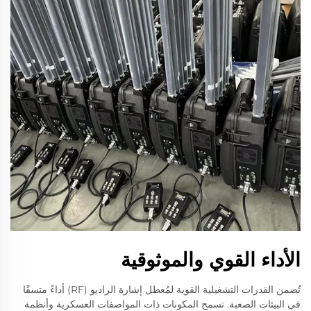
الأداء القوي والموثوقية
تُضمن القدرات التشغيلية القوية لمُعطل إشارة الراديو (RF) أداءً متسقًا
في البيئات الصعبة. تسمح المكونات ذات المواصفات العسكرية وأنظمة