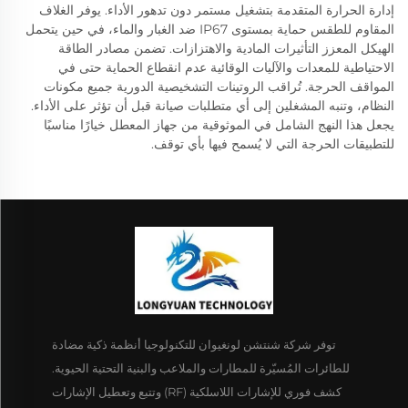
إدارة الحرارة المتقدمة بتشغيل مستمر دون تدهور الأداء. يوفر الغلاف
المقاوم للطقس حماية بمستوى IP67 ضد الغبار والماء، في حين يتحمل
الهيكل المعزز التأثيرات المادية والاهتزازات. تضمن مصادر الطاقة
الاحتياطية للمعدات والآليات الوقائية عدم انقطاع الحماية حتى في
المواقف الحرجة. تُراقب الروتينات التشخيصية الدورية جميع مكونات
النظام، وتنبه المشغلين إلى أي متطلبات صيانة قبل أن تؤثر على الأداء.
يجعل هذا النهج الشامل في الموثوقية من جهاز المعطل خيارًا مناسبًا
للتطبيقات الحرجة التي لا يُسمح فيها بأي توقف.
توفر شركة شنتشن لونغيوان للتكنولوجيا أنظمة ذكية مضادة
للطائرات المُسيّرة للمطارات والملاعب والبنية التحتية الحيوية.
كشف فوري للإشارات اللاسلكية (RF) وتتبع وتعطيل الإشارات