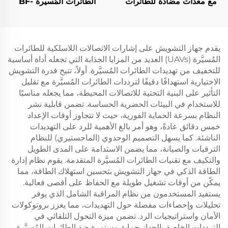
مع معدات مضادة للطائرات
الطائرات المُسيرة BF-
المُسيّرة
P800
يقدم جهاز التشويش على إشارات الاتصالات اللاسلكية للطائرات
المُسيَّرة (UAVs) العديد من المزايا الجذابة التي تجعله أداة أساسية
للتخفيف من تهديدات الطائرات المُسيَّرة. أولاً، تتيح قدرة التشويش
الاختيارية استهدافًا دقيقًا لترددات الطائرات المُسيَّرة مع تقليل
التأثير على البنية التحتية للاتصالات المحيطة، مما يجعله مناسبًا
للاستخدام في البيئات الحضرية الحساسة. تضمن قابلية نشر
النظام بسرعة الحماية الفورية، حيث لا تتجاوز أوقات الإعداد
خمس دقائق عادةً، وهو أمر بالغ الأهمية للرد على التهديدات
الناشئة. كما يسهل التصميم الوحدوي (الماجستيري) للنظام
الترقيات والصيانة، مما يضمن الاستدامة على المدى الطويل
والتكيف مع تقنيات الطائرات المُسيَّرة المتقدمة. يقوم نظام إدارة
الطاقة الذكي في جهاز التشويش بتحسين استهلاك الطاقة، مما
يمكّن من أوقات تشغيل طويلة مع الحفاظ على أقصى فعالية.
يستفيد المستخدمون من نظام المراقبة الشامل الذي يوفر
تحليلات وإحصاءات مفصلة حول التهديدات، مما يعزز بروتوكولات
الأمان واستراتيجيات الرد. تضمن ميزة التحول التلقائي في
الترددات الخاصة بالجهاز حماية مستمرة ضد الطائرات المُسيَّرة