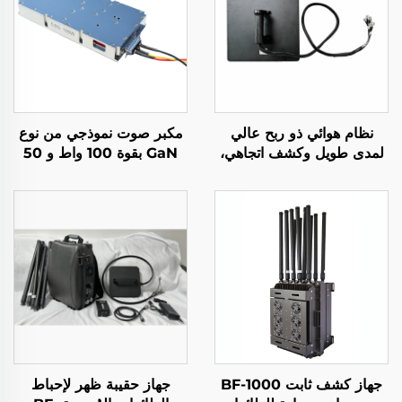
نظام هوائي ذو ربح عالي
مكبر صوت نموذجي من نوع
لمدى طويل وكشف اتجاهي،
GaN بقوة 100 واط و 50
جهاز مزعج لإشارات الراديو
ديسيبل للميجاهرتز لأنظمة
المضاد للطائرات بدون طيار،
الطائرات بدون طيار، وحدة
درع ترددي فعال، إشارات
مضادة للطائرات بدون طيار
الطائرات بدون طيار UAV
بتردد 5.2/5.8 غيغاهرتز، درع
RF كافٍ بتردد 5.2/5.8
غيغاهرتز، 100 واط و 50
ديسيبل للميجاهرتز
جهاز كشف ثابت BF-1000
جهاز حقيبة ظهر لإحباط