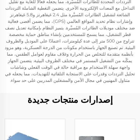
الترددات المحددة للطائرات المُسيَّرة، مما يجعله فعالاً للغاية مع تقليل
التداخل مع المعدات الإلكترونية الأخرى. يتضمن التغطية الشاملة الترددات
الشائعة لتشغيل الطائرات المُسيَّرة مثل 2.4 غيغاهرتز و5.8 غيغاهرتز
وإشارات نظام تحديد المواقع العالمي (GPS)، مما يضمن أقصى فعالية
ضد مختلف موديلات الطائرات المُسيَّرة. يتميز النظام بإمكانية تعديل نصف
قطر التشغيل، مما يسمح للمستخدمين بإنشاء مناطق حماية مخصصة
تتراوح من 500 متر إلى عدة كيلومترات، اعتمادًا على الموديل والظروف
البيئية. تم تصنيع الجهاز باستخدام مكونات من الدرجة العسكرية، وهو مزود
بأنظمة متقدمة للتخلص من الحرارة وغلاف مقاوم لعوامل الطقس، مما
يمكّنه من التشغيل المستمر في مختلف الظروف البيئية. يتضمن الجهاز
واجهة سهلة الاستخدام مع مراقبة حالة في الوقت الفعلي وشاشات
تحليل الترددات وقدرات على الاستجابة التلقائية للتهديدات، مما يجعله في
متناول المهنيين في مجال الأمن والمشغلين المدربين على حد سواء.
إصدارات منتجات جديدة