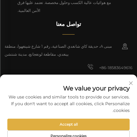
مع هوائيات عالية الكسب وحلول مخصصة. تعتمد عليها فرق
الأمن العالمية.
تواصل معنا
مبنى A، حديقة كاي شانغدي الصناعية، رقم 1 شارع شينغهوا، منطقة
بينغدي، مقاطعة لونغجانغ، مدينة شنتشن
+86-18583649616
[email protected]
We value your privacy
8618165761396
We use cookies and similar tools to provide our services.
If you don't want to accept all cookies, click Personalize
cookies.
جميع الحقوق محفوظة © 2025 شركة شنتشن لونغيوان للتكنولوجيا المحدودة.
Accept all
سياسة الخصوصية
Personalize cookies