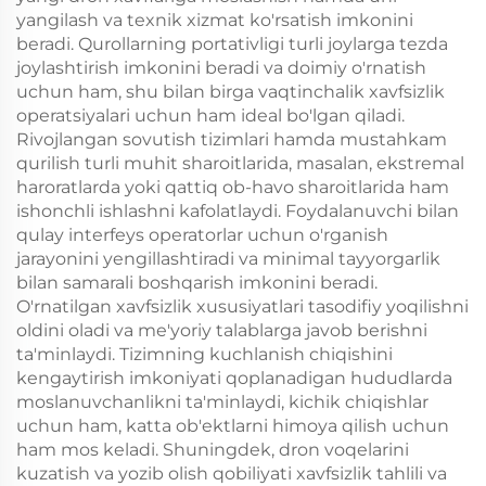
yangilash va texnik xizmat ko'rsatish imkonini
beradi. Qurollarning portativligi turli joylarga tezda
joylashtirish imkonini beradi va doimiy o'rnatish
uchun ham, shu bilan birga vaqtinchalik xavfsizlik
operatsiyalari uchun ham ideal bo'lgan qiladi.
Rivojlangan sovutish tizimlari hamda mustahkam
qurilish turli muhit sharoitlarida, masalan, ekstremal
haroratlarda yoki qattiq ob-havo sharoitlarida ham
ishonchli ishlashni kafolatlaydi. Foydalanuvchi bilan
qulay interfeys operatorlar uchun o'rganish
jarayonini yengillashtiradi va minimal tayyorgarlik
bilan samarali boshqarish imkonini beradi.
O'rnatilgan xavfsizlik xususiyatlari tasodifiy yoqilishni
oldini oladi va me'yoriy talablarga javob berishni
ta'minlaydi. Tizimning kuchlanish chiqishini
kengaytirish imkoniyati qoplanadigan hududlarda
moslanuvchanlikni ta'minlaydi, kichik chiqishlar
uchun ham, katta ob'ektlarni himoya qilish uchun
ham mos keladi. Shuningdek, dron voqelarini
kuzatish va yozib olish qobiliyati xavfsizlik tahlili va