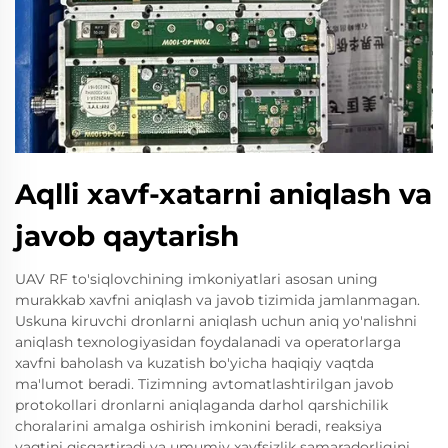
Aqlli xavf-xatarni aniqlash va
javob qaytarish
UAV RF to'siqlovchining imkoniyatlari asosan uning
murakkab xavfni aniqlash va javob tizimida jamlanmagan.
Uskuna kiruvchi dronlarni aniqlash uchun aniq yo'nalishni
aniqlash texnologiyasidan foydalanadi va operatorlarga
xavfni baholash va kuzatish bo'yicha haqiqiy vaqtda
ma'lumot beradi. Tizimning avtomatlashtirilgan javob
protokollari dronlarni aniqlaganda darhol qarshichilik
choralarini amalga oshirish imkonini beradi, reaksiya
vaqtini qisqartiradi va umumiy xavfsizlik samaradorligini