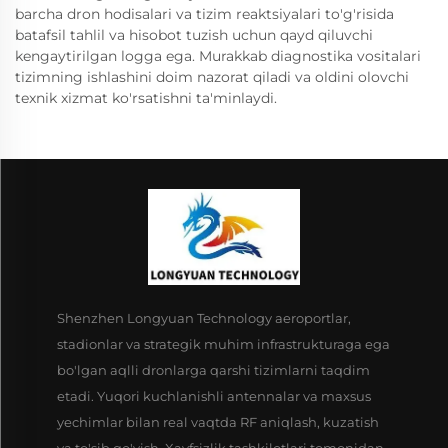
barcha dron hodisalari va tizim reaktsiyalari to'g'risida
batafsil tahlil va hisobot tuzish uchun qayd qiluvchi
kengaytirilgan logga ega. Murakkab diagnostika vositalari
tizimning ishlashini doim nazorat qiladi va oldini olovchi
texnik xizmat ko'rsatishni ta'minlaydi.
Shenzhen Longyuan Technology aeroportlar,
stadionlar va strategik muhim infrastrukturaga ega
bo'lgan aqlli dronlarga qarshi tizimlarni taqdim
etadi. Yuqori kuchlanishli antennalar va maxsus
yechimlar bilan real vaqtda RF aniqlash, kuzatish
va to'sib qo'yish. Xavfsizlik tashkilotlari tomonidan