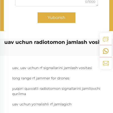
0/1000
Yuborish
uav uchun radiotomon jamlash vositasi
uav, uav uchun rf signallarini jamlash vositasi
long range rf jammer for drones
yuqori quvvatli radiotomon signallarini jamllovchi
qurilma
uav uchun yo'nalishli rf jamlagich