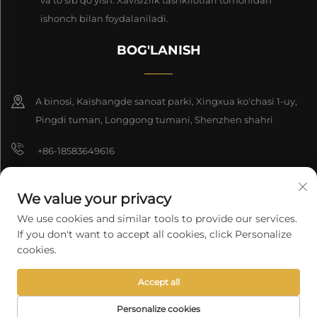
ishonch bilan foydalaniladi.
BOG'LANISH
A binosi, Kaishangde sanoat parki, Xingxua ko'chasi 1-uy,
Pingdi tuman, Longgong tumani, Shenzhen shahri
+86-18583649616
[email protected]
We value your privacy
8618165761396
We use cookies and similar tools to provide our services.
If you don't want to accept all cookies, click Personalize
cookies.
Nashr huquqi 2025 Shenzhen Longyuan Texnologiya Kompaniyasi
Accept all
cheklangan. Barcha huquqlar himoyalangan.
Maxfiylik siyosati
Personalize cookies