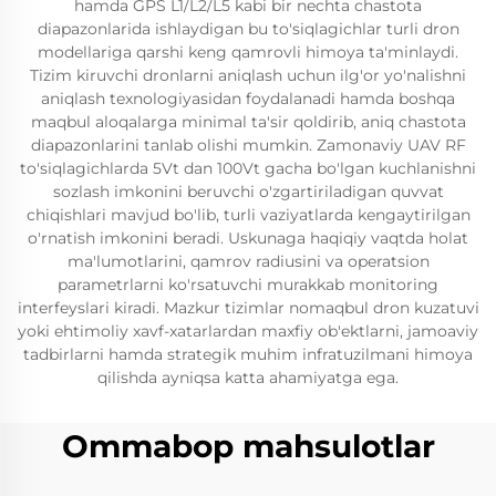
hamda GPS L1/L2/L5 kabi bir nechta chastota
diapazonlarida ishlaydigan bu to'siqlagichlar turli dron
modellariga qarshi keng qamrovli himoya ta'minlaydi.
Tizim kiruvchi dronlarni aniqlash uchun ilg'or yo'nalishni
aniqlash texnologiyasidan foydalanadi hamda boshqa
maqbul aloqalarga minimal ta'sir qoldirib, aniq chastota
diapazonlarini tanlab olishi mumkin. Zamonaviy UAV RF
to'siqlagichlarda 5Vt dan 100Vt gacha bo'lgan kuchlanishni
sozlash imkonini beruvchi o'zgartiriladigan quvvat
chiqishlari mavjud bo'lib, turli vaziyatlarda kengaytirilgan
o'rnatish imkonini beradi. Uskunaga haqiqiy vaqtda holat
ma'lumotlarini, qamrov radiusini va operatsion
parametrlarni ko'rsatuvchi murakkab monitoring
interfeyslari kiradi. Mazkur tizimlar nomaqbul dron kuzatuvi
yoki ehtimoliy xavf-xatarlardan maxfiy ob'ektlarni, jamoaviy
tadbirlarni hamda strategik muhim infratuzilmani himoya
qilishda ayniqsa katta ahamiyatga ega.
Ommabop mahsulotlar