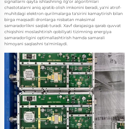
signallarni qayta ishlashning ilg'or algoritmlari
chastotalarni aniq ajratib olish imkonini beradi, ya'ni atrof-
muhitdagi elektron qurilmalarga ta'sirini kamaytirish bilan
birga maqsadli dronlarga nisbatan maksimal
samaradorlikni saqlab turadi. Xavf darajasiga qarab quvvat
chiqishini moslashtirish qobiliyati tizimning energiya
samaradorligini optimallashtirish hamda samarali
himoyani saqlashni ta'minlaydi.