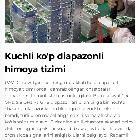
Kuchli ko'p diapazonli
himoya tizimi
UAV RF sovutgich o'zining murakkab ko'p diapazonli
himoya tizimi orqali qamrab olingan chastotalar
diapazonini ta'minlashda ustunlik qiladi. Bu xususiyat 2,4
GHz, 5,8 GHz va GPS diapazonlari bilan birga bir nechta
chastota diapazonlarida bir vaqtda sovutish imkonini
beradi, turli dron modellariga qarshi samarali choralar
ko'rishni ta'minlaydi. Tizimning aqlli chastota skaneri doim
elektromagnit spektrni kuzatib boradi, avtomatik ravishda
dron aloqa signallarini aniqlab, ularni belgilaydi. Raqamli