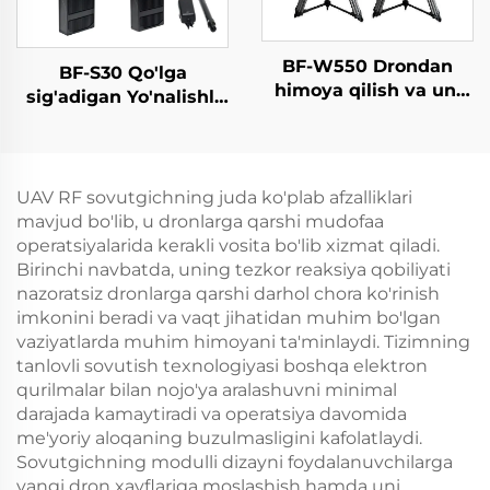
BF-W550 Drondan
BF-S30 Qo'lga
himoya qilish va uni
sig'adigan Yo'nalishli
aniqlash tizimi
Dron Aniqlagich
UAV RF sovutgichning juda ko'plab afzalliklari
mavjud bo'lib, u dronlarga qarshi mudofaa
operatsiyalarida kerakli vosita bo'lib xizmat qiladi.
Birinchi navbatda, uning tezkor reaksiya qobiliyati
nazoratsiz dronlarga qarshi darhol chora ko'rinish
imkonini beradi va vaqt jihatidan muhim bo'lgan
vaziyatlarda muhim himoyani ta'minlaydi. Tizimning
tanlovli sovutish texnologiyasi boshqa elektron
qurilmalar bilan nojo'ya aralashuvni minimal
darajada kamaytiradi va operatsiya davomida
me'yoriy aloqaning buzulmasligini kafolatlaydi.
Sovutgichning modulli dizayni foydalanuvchilarga
yangi dron xavflariga moslashish hamda uni