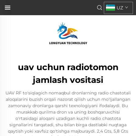
UZ
uav uchun radiotomon
jamlash vositasi
UAV RF to'siqlagich nomaqbul dronlarning radio chastotali
aloqalarini buzish orqali nazorat qilish uchun mo'ljallangan
zamonaviy dronlarga qarshi texnologiyani ifodalaydi. Bu
murakkab qurilma dron va uning boshqaruvchisi
o'rtasidagi aloqani uzadigan kuchli radio chastota
signallarini tarqatadi, shu bilan birga dastlabki nuqtaga
qaytish yoki xavfsiz qo'tishga majburaydi. 2,4 Gts, 5,8 Gts