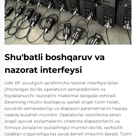
Shu'batli boshqaruv va
nazorat interfeysi
UAV RF sovutgich qo'shimcha nazorat interfeysi bilan
jihozlangan bo'lib, operatsion samaradorlikni va
foydalanuvchi nazoratini maksimal darajada oshiradi.
Ekranning intuitiv boshqaruv paneli orqali tizim holati,
sovutish samaradorligi va diapazon parametrlarini haqiqiy
vaqtda kuzatish mumkin. Operatorlar osonlikcha ekran
orqali quvvat sozlamalarini, chastota diapazonlarini va
himoya zonalarini sozlashingiz mumkin bo'lib, xavfsizlik
talablari o'zgarishiga tez javob berish imkonini beradi. Tizim