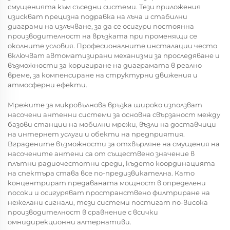
смущенията към съседни системи. Тези приложения
изискват прецизна подравка на лъча и стабилни
диаграми на излъчване, за да се осигури постоянна
производителност на връзката при променящи се
околните условия. Професионалните инсталации често
включват автоматизирани механизми за проследяване и
възможности за коригиране на диаграмата в реално
време, за компенсиране на структурни движения и
атмосферни ефекти.
Мрежите за микровълнова връзка широко използват
насочени антенни системи за основна свързаност между
базови станции на мобилни мрежи, възли на доставчици
на интернет услуги и обекти на предприятия.
Вградените възможности за отхвърляне на смущения на
насочените антени са от съществено значение в
плътни радиочестотни среди, където координацията
на спектъра става все по-предизвикателна. Като
концентрират предаваната мощност в определени
посоки и осигуряват пространствено филтриране на
нежелани сигнали, тези системи постигат по-висока
производителност в сравнение с всички
омнидирекционни алтернативи.