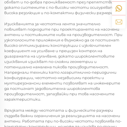
обхват и по-добра проникваемост през препятствия,
докато системите с по-високи честоти осигуряват по-
висока резолюция и по-компактни физически размери.
Изискванията за честотна лента значително
повлияват подходите при проектирането на насочени
антени и постижимите нива на производителност. При
узкополосните приложения е възможно да се постигнат
високо оптимизирани конструкции с изключителен
коефициент на усилване и прецизен контрол на
диаграмата на излъчване, докато широколентовите
изисквания изискват по-сложни геометрии и
потенциално намалена пикова производителност.
Напреднали техники като логаритмично-периодични
конфигурации, честотно-независими проекти и
мултирезонансни елементи позволяват на инженерите
да постигнат задоволителна широколентова
производителност, запазвайки при това насочените
характеристики.
Връзката между честотата и физическите размери
създава важни ограничения за реализацията на насочени
антени. Работата при по-високи честоти позволява по-
компактни конструкции, но може да изисква по-точни