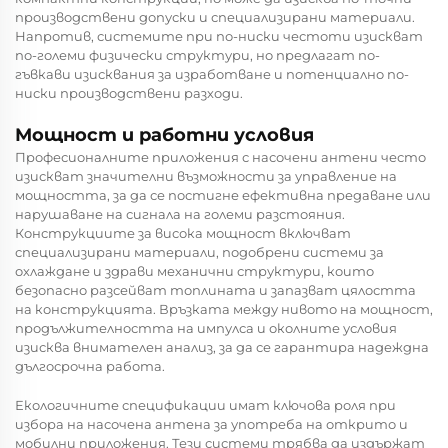
производствени допуски и специализирани материали.
Напротив, системите при по-ниски честоти изискват
по-големи физически структури, но предлагат по-
гъвкави изисквания за изработване и потенциално по-
ниски производствени разходи.
Мощност и работни условия
Професионалните приложения с насочени антени често
изискват значителни възможности за управление на
мощността, за да се постигне ефективна предаване или
нарушаване на сигнала на големи разстояния.
Конструкциите за висока мощност включват
специализирани материали, подобрени системи за
охлаждане и здрави механични структури, които
безопасно разсейват топлината и запазват цялостта
на конструкцията. Връзката между нивото на мощност,
продължителността на импулса и околните условия
изисква внимателен анализ, за да се гарантира надеждна
дългосрочна работа.
Екологичните спецификации имат ключова роля при
избора на насочена антена за употреба на открито и
мобилни приложения. Тези системи трябва да издържат