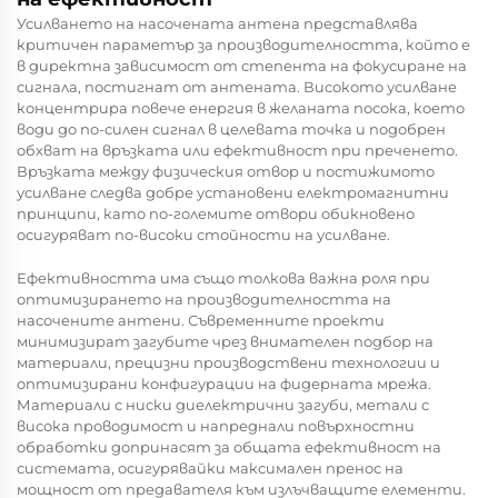
Усилването на насочената антена представлява
критичен параметър за производителността, който е
в директна зависимост от степента на фокусиране на
сигнала, постигнат от антената. Високото усилване
концентрира повече енергия в желаната посока, което
води до по-силен сигнал в целевата точка и подобрен
обхват на връзката или ефективност при преченето.
Връзката между физическия отвор и постижимото
усилване следва добре установени електромагнитни
принципи, като по-големите отвори обикновено
осигуряват по-високи стойности на усилване.
Ефективността има също толкова важна роля при
оптимизирането на производителността на
насочените антени. Съвременните проекти
минимизират загубите чрез внимателен подбор на
материали, прецизни производствени технологии и
оптимизирани конфигурации на фидерната мрежа.
Материали с ниски диелектрични загуби, метали с
висока проводимост и напреднали повърхностни
обработки допринасят за общата ефективност на
системата, осигурявайки максимален пренос на
мощност от предавателя към излъчващите елементи.