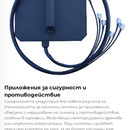
Приложения за сигурност и
противодействие
Сигурносната индустрия все повече разчита на
технологията за насочени антени за приложения,
свързани с нарушаване на сигнала и противодействие,
особено в сценарии, включващи неоторизирани дронове
или незаконни комуникации. Тези системи изискват
прецизен контрол на лъча, за да бъдат насочени към