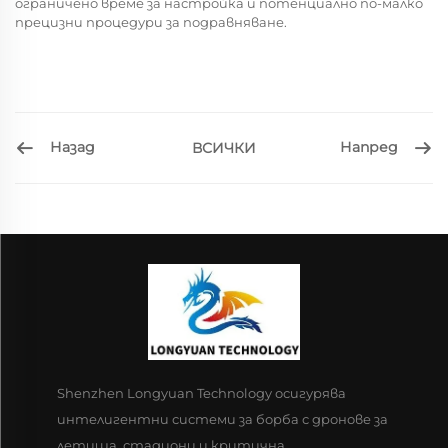
ограничено време за настройка и потенциално по-малко
прецизни процедури за подравняване.
Назад
Напред
ВСИЧКИ
Shenzhen Longyuan Technology осигурява
интелигентни системи за борба с дронове за
летища, стадиони и критична