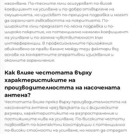
насочване. По-тесните лъчи осигуряват по-висок
коефициент на усилване и по-добро отхвърляне на
смущенията, но изискват по-прецизна подравка и могат
да ограничат гъвкавостта на покритието. По-
широките лъчи предлагат по-лесна подравка и по-
широко покритие, но потенциално намален коефициент
на усилване и по-голяма чувствителност към
интерференции. В професионалните приложения
обикновено се прави баланс между тези фактори въз
основа на конкретните оперативни изисквания и
околните ограничения.
Как влияе честотата върху
характеристиките на
производителността на насочената
антена?
Честотата влияе пряко върху производителността на
насочената антена чрез връзката си с физическите
размери, характеристиките на разпространение и
постижимите нива на усилване. По-високите честоти
позволяват по-компактни конструкции с потенциално
по-високи стойности на усилване, но могат да страдат