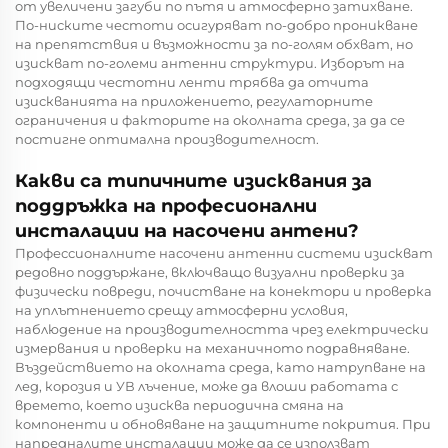
от увеличени загуби по пътя и атмосферно затихване.
По-ниските честоти осигуряват по-добро проникване
на препятствия и възможности за по-голям обхват, но
изискват по-големи антенни структури. Изборът на
подходящи честотни ленти трябва да отчита
изискванията на приложението, регулаторните
ограничения и факторите на околната среда, за да се
постигне оптимална производителност.
Какви са типичните изисквания за
поддръжка на професионални
инсталации на насочени антени?
Профессионалните насочени антенни системи изискват
редовно поддържане, включващо визуални проверки за
физически повреди, почистване на конектори и проверка
на уплътнението срещу атмосферни условия,
наблюдение на производителността чрез електрически
измервания и проверки на механичното подравняване.
Въздействието на околната среда, като натрупване на
лед, корозия и УВ лъчение, може да влоши работата с
времето, което изисква периодична смяна на
компоненти и обновяване на защитните покрития. При
напредналите инсталации може да се използват