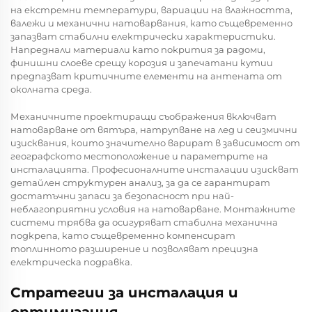
на екстремни температури, вариации на влажността,
валежи и механични натоварвания, като същевременно
запазват стабилни електрически характеристики.
Напреднали материали като покрития за радоми,
финишни слоеве срещу корозия и запечатани кутии
предпазват критичните елементи на антената от
околната среда.
Механичните проектиращи съображения включват
натоварване от вятъра, натрупване на лед и сеизмични
изисквания, които значително варират в зависимост от
географското местоположение и параметрите на
инсталацията. Професионалните инсталации изискват
детайлен структурен анализ, за да се гарантират
достатъчни запаси за безопасност при най-
неблагоприятни условия на натоварване. Монтажните
системи трябва да осигуряват стабилна механична
подкрепа, като същевременно компенсират
топлинното разширение и позволяват прецизна
електрическа подравка.
Стратегии за инсталация и
оптимизация