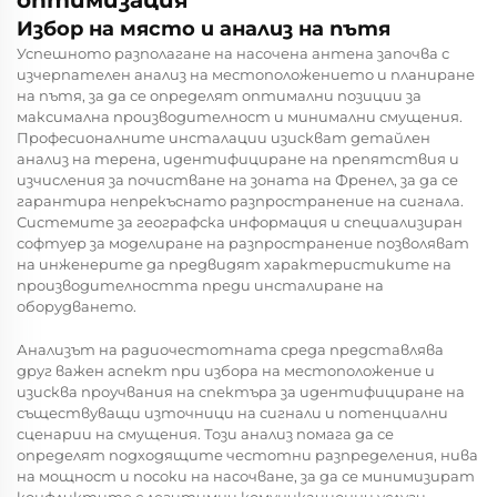
Избор на място и анализ на пътя
Успешното разполагане на насочена антена започва с
изчерпателен анализ на местоположението и планиране
на пътя, за да се определят оптимални позиции за
максимална производителност и минимални смущения.
Професионалните инсталации изискват детайлен
анализ на терена, идентифициране на препятствия и
изчисления за почистване на зоната на Френел, за да се
гарантира непрекъснато разпространение на сигнала.
Системите за географска информация и специализиран
софтуер за моделиране на разпространение позволяват
на инженерите да предвидят характеристиките на
производителността преди инсталиране на
оборудването.
Анализът на радиочестотната среда представлява
друг важен аспект при избора на местоположение и
изисква проучвания на спектъра за идентифициране на
съществуващи източници на сигнали и потенциални
сценарии на смущения. Този анализ помага да се
определят подходящите честотни разпределения, нива
на мощност и посоки на насочване, за да се минимизират
конфликтите с легитимни комуникационни услуги.