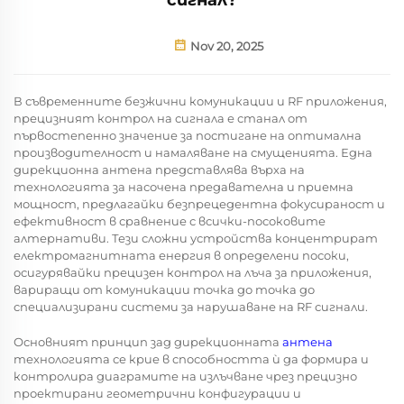
Nov 20, 2025
В съвременните безжични комуникации и RF приложения,
прецизният контрол на сигнала е станал от
първостепенно значение за постигане на оптимална
производителност и намаляване на смущенията. Една
дирекционна антена
представлява върха на
технологията за насочена предавателна и приемна
мощност, предлагайки безпрецедентна фокусираност и
ефективност в сравнение с всички-посоковите
алтернативи. Тези сложни устройства концентрират
електромагнитната енергия в определени посоки,
осигурявайки прецизен контрол на лъча за приложения,
вариращи от комуникации точка до точка до
специализирани системи за нарушаване на RF сигнали.
Основният принцип зад дирекционната
антена
технологията се крие в способността ѝ да формира и
контролира диаграмите на излъчване чрез прецизно
проектирани геометрични конфигурации и