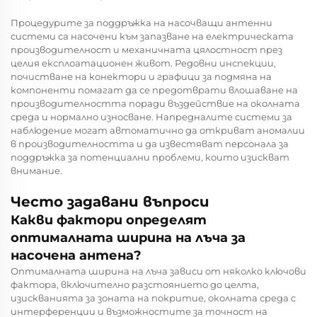
Процедурите за поддръжка на насочващи антенни
системи са насочени към запазване на електрическата
производителност и механичната цялостност през
целия експлоатационен живот. Редовни инспекции,
почистване на конектори и графици за подмяна на
компоненти помагат да се предотврати влошаване на
производителността поради въздействие на околната
среда и нормално износване. Напредналите системи за
наблюдение могат автоматично да откриват аномалии
в производителността и да известяват персонала за
поддръжка за потенциални проблеми, които изискват
внимание.
Често задавани въпроси
Какви фактори определят
оптималната ширина на лъча за
насочена антена?
Оптималната ширина на лъча зависи от няколко ключови
фактора, включително разстоянието до целта,
изискванията за зоната на покритие, околната среда с
интерференции и възможностите за точност на