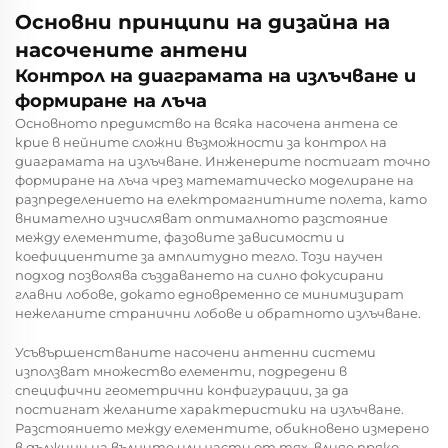
Основни принципи на дизайна на
насочените антени
Контрол на диаграмата на излъчване и
формиране на лъча
Основното предимство на всяка насочена антена се
крие в нейните сложни възможности за контрол на
диаграмата на излъчване. Инженерите постигат точно
формиране на лъча чрез математическо моделиране на
разпределението на електромагнитните полета, като
внимателно изчисляват оптималното разстояние
между елементите, фазовите зависимости и
коефициентите за амплитудно тегло. Този научен
подход позволява създаването на силно фокусирани
главни лобове, докато едновременно се минимизират
нежеланите странични лобове и обратното излъчване.
Усъвършенстваните насочени антенни системи
използват множество елементи, подредени в
специфични геометрични конфигурации, за да
постигнат желаните характеристики на излъчване.
Разстоянието между елементите, обикновено измерено
в дължини на вълните или части от тях, влияе пряко