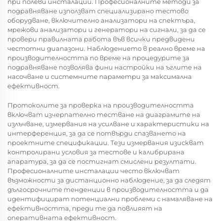
при полеви инсталации. Професионалните методи за
подравняване използват специализирано тестово
оборудване, включително анализатори на спектъра,
мрежови анализатори и генератори на сигнали, за да се
провери правилната работа във всички предвидени
честотни диапазони. Наблюдението в реално време на
производителността по време на процедурите за
подравняване позволява фини настройки на ъглите на
насочване и системните параметри за максимална
ефективност.
Протоколите за проверка на производителността
включват изчерпателно тестване на диаграмите на
излъчване, измервания на усилване и характеристики на
интерференция, за да се потвърди спазването на
проектните спецификации. Тези измервания изискват
контролирани условия за тестове и калибрирана
апаратура, за да се постигнат смислени резултати.
Професионалните инсталации често включват
възможности за дистанционно наблюдение, за да следят
дългосрочните тенденции в производителността и да
идентифицират потенциални проблеми с намаляване на
ефективността, преди те да повлияят на
оперативната ефективност.