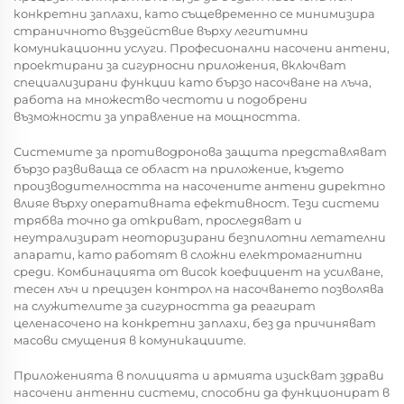
конкретни заплахи, като същевременно се минимизира
страничното въздействие върху легитимни
комуникационни услуги. Професионални насочени антени,
проектирани за сигурносни приложения, включват
специализирани функции като бързо насочване на лъча,
работа на множество честоти и подобрени
възможности за управление на мощността.
Системите за противодронова защита представляват
бързо развиваща се област на приложение, където
производителността на насочените антени директно
влияе върху оперативната ефективност. Тези системи
трябва точно да откриват, проследяват и
неутрализират неоторизирани безпилотни летателни
апарати, като работят в сложни електромагнитни
среди. Комбинацията от висок коефициент на усилване,
тесен лъч и прецизен контрол на насочването позволява
на служителите за сигурността да реагират
целенасочено на конкретни заплахи, без да причиняват
масови смущения в комуникациите.
Приложенията в полицията и армията изискват здрави
насочени антенни системи, способни да функционират в