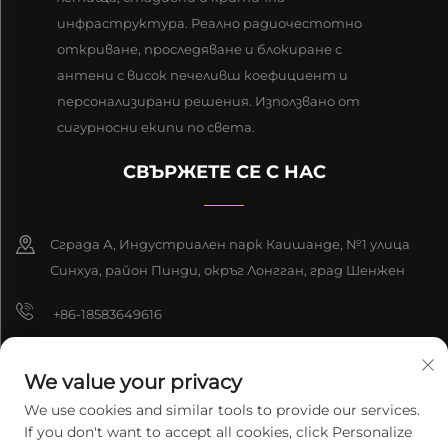
инфраструктура. Реално радиочестотно
откриване, проследяване и блокиране с
антени с висок печеливш коефициент и
персонализирани решения. Използвано от
сигурносни екипи по света.
СВЪРЖЕТЕ СЕ С НАС
Сграда А, Индустриален парк Каишанде, №1 улица
Синхуа, район Пинди, окръг Лонгган, град Шенжен
+86-18583649616
[email protected]
We value your privacy
8618165761396
We use cookies and similar tools to provide our services.
If you don't want to accept all cookies, click Personalize