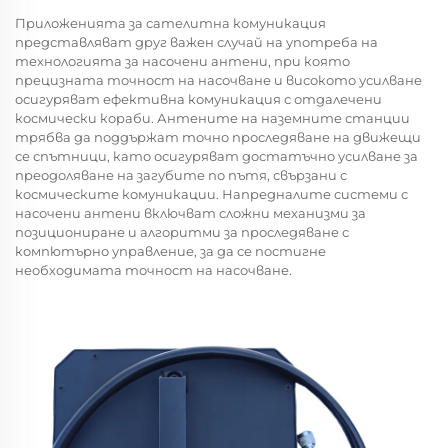
Приложенията за сателитна комуникация
представляват друг важен случай на употреба на
технологията за насочени антени, при която
прецизната точност на насочване и високото усилване
осигуряват ефективна комуникация с отдалечени
космически кораби. Антените на наземните станции
трябва да поддържат точно проследяване на движещи
се спътници, като осигуряват достатъчно усилване за
преодоляване на загубите по пътя, свързани с
космическите комуникации. Напредналите системи с
насочени антени включват сложни механизми за
позициониране и алгоритми за проследяване с
компютърно управление, за да се постигне
необходимата точност на насочване.