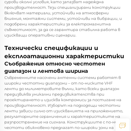
сурови околнi условия, като запазват надеждна
производителност. Тези специализирани конструкции
включват материали, устойчиви на атмосферни
влияния, монтажни системи, устойчиви на вибрации, и
подобрени характеристики за електромагнитна
съвместимост, за да се гарантира стабилна работа в
изискващи оперативни сценарии.
Технически спецификации и
експлоатационни характеристики
Съображения относно честотен
диапазон и лентова ширина
Съвременните насочени антенни системи работят в
широки честотни диапазони – от по-ниските VHF
ленти до милиметровите вълни, като всеки диапазон
предизвиква уникални предизвикателства при
проектирането и изисква компромиси за постигане на
производителност. Изборът на подходящи честотни
ленти зависи силно от изискванията на приложението,
регулаторните ограничения и характеристиките на
разпространение на сигнала. Конструкциите с по-ниски
честоти обикновено предлагат по-широки зони на