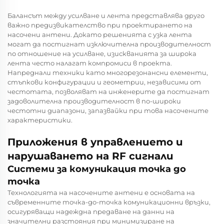
Балансът между усилване и лента представлява друго
важно предизвикателство при проектирането на
насочени антени. Докато решенията с узка лента
могат да постигнат изключителна производителност
по отношение на усилване, изискванията за широка
лента често налагат компромиси в проекта.
Напреднали техники като многорезонансни елементи,
стъпкови конфигурации и геометрии, независими от
честотата, позволяват на инженерите да постигнат
задоволителна производителност в по-широки
честотни диапазони, запазвайки при това насочените
характеристики.
Приложения в управлението и
нарушаването на RF сигнали
Системи за комуникация точка до
точка
Технологията на насочените антени е основата на
съвременните точка-до-точка комуникационни връзки,
осигуряващи надеждна предаване на данни на
значителни разстояния при минимизиране на