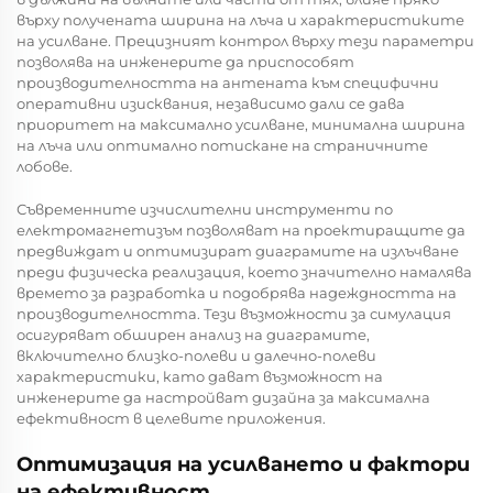
върху получената ширина на лъча и характеристиките
на усилване. Прецизният контрол върху тези параметри
позволява на инженерите да приспособят
производителността на антената към специфични
оперативни изисквания, независимо дали се дава
приоритет на максимално усилване, минимална ширина
на лъча или оптимално потискане на страничните
лобове.
Съвременните изчислителни инструменти по
електромагнетизъм позволяват на проектиращите да
предвиждат и оптимизират диаграмите на излъчване
преди физическа реализация, което значително намалява
времето за разработка и подобрява надеждността на
производителността. Тези възможности за симулация
осигуряват обширен анализ на диаграмите,
включително близко-полеви и далечно-полеви
характеристики, като дават възможност на
инженерите да настройват дизайна за максимална
ефективност в целевите приложения.
Оптимизация на усилването и фактори
на ефективност