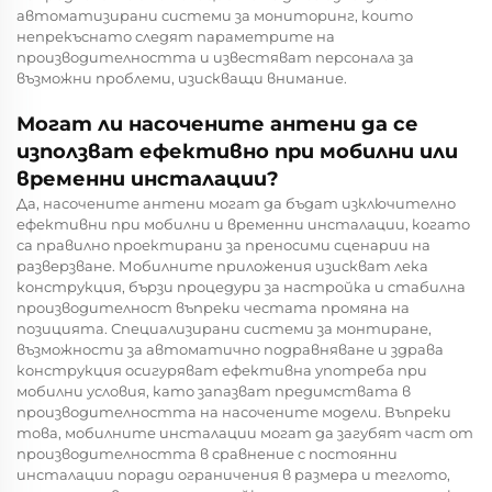
автоматизирани системи за мониторинг, които
непрекъснато следят параметрите на
производителността и известяват персонала за
възможни проблеми, изискващи внимание.
Могат ли насочените антени да се
използват ефективно при мобилни или
временни инсталации?
Да, насочените антени могат да бъдат изключително
ефективни при мобилни и временни инсталации, когато
са правилно проектирани за преносими сценарии на
разверзване. Мобилните приложения изискват лека
конструкция, бързи процедури за настройка и стабилна
производителност въпреки честата промяна на
позицията. Специализирани системи за монтиране,
възможности за автоматично подравняване и здрава
конструкция осигуряват ефективна употреба при
мобилни условия, като запазват предимствата в
производителността на насочените модели. Въпреки
това, мобилните инсталации могат да загубят част от
производителността в сравнение с постоянни
инсталации поради ограничения в размера и теглото,