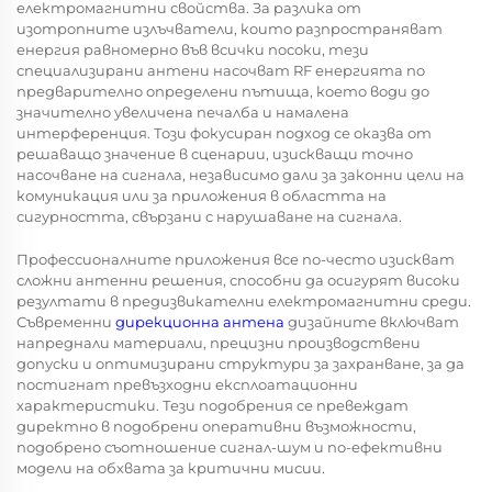
електромагнитни свойства. За разлика от
изотропните излъчватели, които разпространяват
енергия равномерно във всички посоки, тези
специализирани антени насочват RF енергията по
предварително определени пътища, което води до
значително увеличена печалба и намалена
интерференция. Този фокусиран подход се оказва от
решаващо значение в сценарии, изискващи точно
насочване на сигнала, независимо дали за законни цели на
комуникация или за приложения в областта на
сигурността, свързани с нарушаване на сигнала.
Профессионалните приложения все по-често изискват
сложни антенни решения, способни да осигурят високи
резултати в предизвикателни електромагнитни среди.
Съвременни
дирекционна антена
дизайните включват
напреднали материали, прецизни производствени
допуски и оптимизирани структури за захранване, за да
постигнат превъзходни експлоатационни
характеристики. Тези подобрения се превеждат
директно в подобрени оперативни възможности,
подобрено съотношение сигнал-шум и по-ефективни
модели на обхвата за критични мисии.