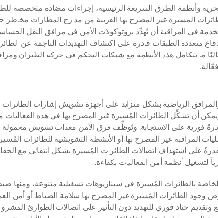
لبحرية وأنظمة الطرق السريعة الرئيسية، إجراءات مضادة متخصصة للط
 الطائرات المسيرة غير المصرح بها القريبة من مدارج المطارات مخاطر
دمة في المراقبة أن تُهدِّد بروتوكولات الأمن في مرافق النقل الحساس
فاع متعددة الطبقات قادرة على اكتشاف التهديدات الناجمة عن الطائر
البًا ما تتكامل هذه الأنظمة مع شبكات التحكم في حركة الطيران ومراق
ّالة.
 والمرافق الرياضية بشكل متزايد على أجهزة تشويش إشارات الطائرات ا
ن أن تشكِّل الطائرات المُسيرة غير المصرح بها في هذه الفعاليات م
رةً فورية على الاستجابة. وتُوظِّف فرق الأمن معدات تشويش محمولة ل
 المراقبة غير المصرح بها أو الأنشطة التشويشية للطائرات المُسير
القدرةُ على استهداف اتصالات الطائرات المُسيرة بشكل انتقائي مع الح
رياً لتشغيل أنظمة أمن الفعاليات بكفاءة.
لخاصة بالطائرات المُسيرة في سيناريوهات تشغيلية متنوعة، ومنها ضب
رّض وجود الطائرات المُسيرة غير المصرح بها سلامة الضباط أو أمن الع
وتقديم حياد فوري للتهديد دون التأثير على اتصالات الطوارئ المشرو