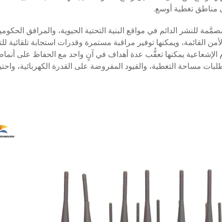
ى مناطق تغطية أوسع.
 مصمَّمة للنشر الدائم في مواقع البنية التحتية الحيوية، والمرافق الحكو
لأمن القائمة، ويمكنها توفير مراقبة مستمرة وقدرات استجابة تلقائية للت
زم الإشعاعية يمكنها تعقُّب عدة أهداف في آنٍ واحد مع الحفاظ على أنم
طلبات مساحة التغطية، والقيود المفروضة على القدرة الكهربائية، واحتياج