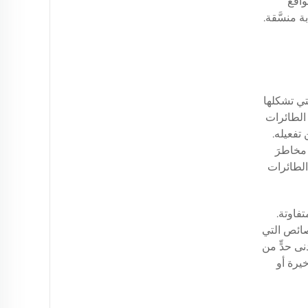
واقع
تي تشكلها
الطائرات
تفعيله.
 مخاطرَ
الطائرات
تفاوتة.
صائص التي
نى حدٍّ من
يرة أو