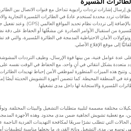
ائرات المُسيرة
رسال إشارات ترددات راديوية تتداخل مع قنوات الاتصال بين الطائرة 
نطاقات تردد محددة تُستخدم عادةً في الطائرات المُسيرة التجارية والاس
ومن أبرزها نطاقا التردد 2.4 غيغاهيرتز و5.8 غيغاهيرتز، بالإضافة إلى ترددات نظام تحديد المواقع العالمي 
لمُسيرة من استقبال الأوامر الصادرة عن مشغِّلها أو الحفاظ على دقة نظ
روتوكولات الأمان الاحتياطية المدمجة في الطائرة المُسيرة، والتي قد 
قائيًّا إلى موقع الإقلاع الأصلي.
على عدة عوامل فنية، من بينها قوة الإرسال، وطيف الترددات المشوشة
ردد متعددة بشكل انتقائي في آنٍ واحد، مع الحفاظ في الوقت نفسه على
رى. وتتيح هذه الميزات المتطورة لموظفي الأمن إحباط تهديدات الطائرات 
وعة في المنطقة المحيطة. كما تتضمن أجهزة التشويش الحديثة أيضًا 
الطائرات المُسيرة والاستجابة لها داخل مدى تشغيلها.
لات مختلفة مصممة لتلبية متطلبات التشغيل والبيئات المختلفة. وتوف
لأمن، مع تغطية تشويش اتجاهية ضمن مدى محدود. وهذه الأجهزة المدمجة 
الحالات التي تتطلب نشرًا سريعًا لمكافحة التهديدات الفردية الناجمة 
فهي توسع من مدى التشغيل وناتج القدرة، ما يجعلها مناسبة لتطبيقات أ