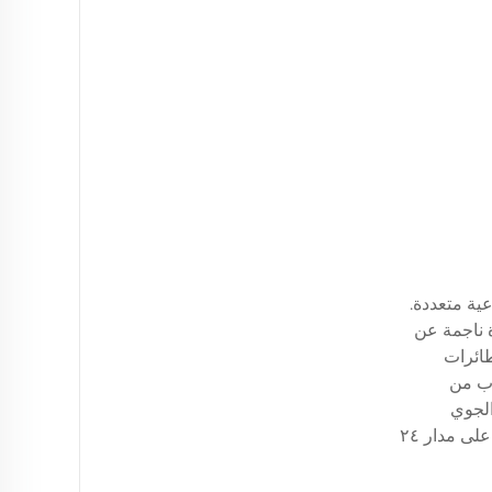
عية متعددة.
ة ناجمة عن
طائرات
اب من
الجوي
باستمرار دون الحاجة إلى مراقبة بشرية مستمرة، فإنَّ أنظمة التشويش تكتسب قيمةً كبيرةً جدًّا للعمليات الصناعية التي تعمل على مدار ٢٤