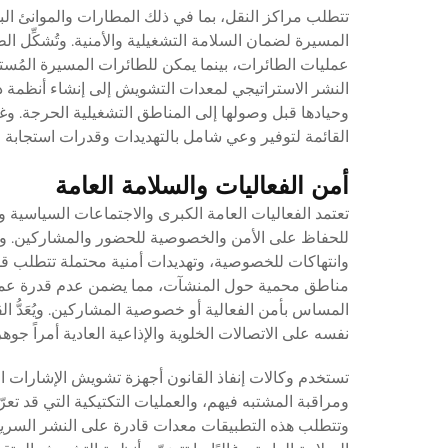
تتطلب مراكز النقل، بما في ذلك المطارات والموانئ ا
المسيرة لضمان السلامة التشغيلية والأمنية. وتُشكِّل
عمليات الطائرات، بينما يمكن للطائرات المسيرة المُستخ
النشر الاستراتيجي لمعدات التشويش إلى إنشاء أنظمة د
وحيادها قبل وصولها إلى المناطق التشغيلية الحرجة. وغ
القائمة لتوفير وعي شامل بالتهديدات وقدرات استجابة فع
أمن الفعاليات والسلامة العامة
تعتمد الفعاليات العامة الكبرى والاجتماعات السياسية
للحفاظ على الأمن والخصوصية للحضور والمشاركين. ويمك
وانتهاكات للخصوصية، وتهديدات أمنية محتملة تتطلب قد
مناطق محمية حول المنشآت، مما يضمن عدم قدرة عمليات
المساس بأمن الفعالية أو خصوصية المشاركين. ويُعَدُّ 
نفسه على الاتصالات الخلوية والإذاعية العادية أمراً جوه
تستخدم وكالات إنفاذ القانون أجهزة تشويش الإشارات ا
ومراقبة المشتبه فيهم، والعمليات التكتيكية التي قد تع
وتتطلب هذه التطبيقات معدات قادرة على النشر السريع 