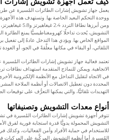
كيف تعمل أجهزة تشويش إشارات الط
يعمل جهاز تشويش إشارات الطائرات المُسيرة عن طريق إ
ووحدة التحكم البعيد الخاصة بها. وتستهدف هذه الأجهزة 
التشويش، يُحدث تداخلًا كهرومغناطيسيًّا يمنع الطائرة ا
المواقع الخاص بها. ويؤدي هذا التدخل عادةً إلى تفعيل ب
التلقائي، أو البقاء في مكانها معلَّقةً في الجو، أو العودة تل
تعتمد فعالية جهاز تشويش إشارات الطائرات المُسيرة 
الاتجاهية. ويمكن للنماذج المتقدمة استهداف نطاقات ت
في الاتجاه لتقليل التداخل مع الأنظمة الإلكترونية الأخ
المحددة دون تعطيل الاتصالات أو أنظمة الملاحة المشر
التهديدات تلقائيًّا، والتي يمكنها التعرُّف على توقيعات 
أنواع معدات التشويش وتصنيفاتها
تتوفر أجهزة تشويش إشارات الطائرات المُسيرة في تشكي
التشويش المحمولة يدويًّا قدرة استجابة فورية لفرق ا
للاستخدام في حماية الأفراد وأمن الفعاليات، وكذلك في 
المُسيرة. أما أنظمة التشويش المركَّبة على المركبات 