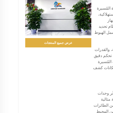
المُسيرة
تهلاكية،
(GPS). وعند تفعيل جهاز
ام تحديد
تشمل الهبوط
عرض جميع المنتجات
، والقدرات
 تحكم دقيق
المُسيرة
إمكانات كشف
ّر وحدات
مثالية
عن الطائرات
من المحيط