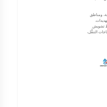
مية، ومناطق
هديدات.
اط تشويش
ات التنقُّل،