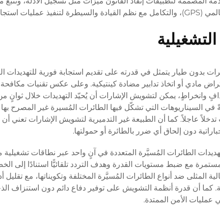
قدمة المصممة لتطبيقات إنفاذ القانون ميزات مثل تسجيل الأدلة، وتتبع م
جابة منسَّقة.
رات بدون طيار
يتمثل في قدرته على تقديم استجابة فورية للتهديدات ال
تراض مادي أو اتخاذ تدابير مضادة كينتيكية. وعلى عكس تقنيات مكافحة 
فٍ وانخراطٍ، يمكن لتشويش الإشارات أن يُحيّد التهديدات خلال ثوانٍ من 
ً في السيناريوهات التي تشكّل فيها الطائرات المُسيرة غير المصرح بها
دخلاً عاجلاً. كما أن الطبيعة غير التدميرية لتشويش الإشارات تعني أن 
باراتية دون إلحاق أي ضرر بالطائرة أو حمولتها.
هديدات الطائرات المُسيَّرة المتعددة في آنٍ واحد عبر نطاقات تشغيلية م
تمرة مع ضبط مستويات القدرة وهدف التردد تلقائيًّا استنادًا إلى الخ
ية المثلى ضد أنواع الطائرات المُسيَّرة المختلفة وتكويناتها، مع تقليل أد
. كما أن قدرة أنظمة التشويش على توفير دفاع دائم دون استنزاف الذخ
في عمليات الأمن الممتدة.