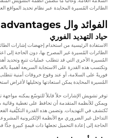
السلامة العامة. وغالبًا ما تتضمّن أنظمة التشويش المت
الطائرات المُسيرة المحايدة عبر نظام تحديد المواقع العالمي (GPS)، والتكامل مع نظم القيادة والسيطرة لتنفيذ عمليات است
الفوائد وال advantages التشغيلية
حياد التهديد الفوري
الاستفادة الرئيسية من استخدام
إجهضات إشارات الطائ
الطائرات المُسيرة غير المصرح بها، دون الحاجة إلى اع
المُسيرة الأخرى التي قد تتطلب عمليات تتبعٍ وتحديد أهدا
وتكتسب هذه القدرة على الاستجابة السريعة أهميةً بالغة
فوريةً على السلامة، أو عند وقوع خروقات أمنية تتطلب ت
المُسيرة المحايدة يمكن استعادتها وتحليلها لأغراض استخ
توفر تشويش الإشارات حلاً قابلاً للتوسّع يمكنه مواجهة ت
ويمكن للأنظمة المتقدمة أن تحافظ على تغطية وقائية مس
تُكتشف في التهديدات. وتضمن هذه القدرة التكيُّفية الفعال
التداخل غير الضروري مع الأنظمة الإلكترونية المشروعة
الحاجة إلى إعادة التحميل تجعلها ذات قيمةٍ كبيرةٍ جدًّا 