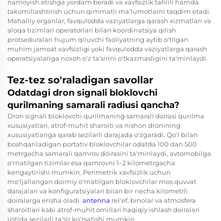
namoyish etishga yordam beradi va xavfsizlik tahlili hamda
takomillashtirish uchun qimmatli ma'lumotlarni taqdim etadi.
Mahalliy organlar, favqulodda vaziyatlarga qarash xizmatlari va
aloqa tizimlari operatorlari bilan koordinatsiya qilish
protseduralari hujum qiluvchi faoliyatning aytib o'tilgan
muhim jamoat xavfsizligi yoki favqulodda vaziyatlarga qarash
operatsiyalariga noxoh o'z ta'sirini o'tkazmasligini ta'minlaydi.
Tez-tez so'raladigan savollar
Odatdagi dron signali bloklovchi
qurilmaning samarali radiusi qancha?
Dron signali bloklovchi qurilmaning samarali doirasi qurilma
xususiyatlari, atrof-muhit sharoiti va nishon dronining
xususiyatlariga qarab sezilarli darajada o'zgaradi. Qo'l bilan
boshqariladigan portativ bloklovchilar odatda 100 dan 500
metrgacha samarali qamrov doirasini ta'minlaydi, avtomobilga
o'rnatilgan tizimlar esa qamrovni 1–2 kilometrgacha
kengaytirishi mumkin. Perimetrik xavfsizlik uchun
mo'ljallangan doimiy o'rnatilgan bloklovchilar mos quvvat
darajalari va konfiguratsiyalari bilan bir necha kilometrli
doiralarga erisha oladi.
antenna
rel'ef, binolar va atmosfera
sharoitlari kabi atrof-muhit omillari haqiqiy ishlash doiralari
ustida sezilarli ta'sir ko'rsatishi mumkin.