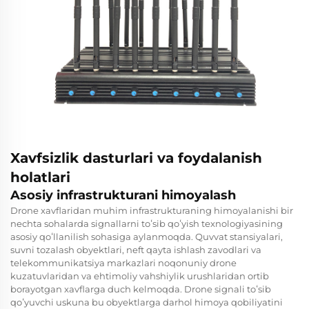
Xavfsizlik dasturlari va foydalanish
holatlari
Asosiy infrastrukturani himoyalash
Drone xavflaridan muhim infrastrukturaning himoyalanishi bir
nechta sohalarda signallarni toʻsib qoʻyish texnologiyasining
asosiy qoʻllanilish sohasiga aylanmoqda. Quvvat stansiyalari,
suvni tozalash obyektlari, neft qayta ishlash zavodlari va
telekommunikatsiya markazlari noqonuniy drone
kuzatuvlaridan va ehtimoliy vahshiylik urushlaridan ortib
borayotgan xavflarga duch kelmoqda. Drone signali toʻsib
qoʻyuvchi uskuna bu obyektlarga darhol himoya qobiliyatini