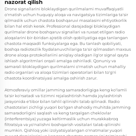
nazorat qilish
Drone signallarini bloklaydigan qurilmalarni muvaffaqiyatli
o'rnatish uchun huquqiy aloqa va navigatsiya tizimlariga ta'sir
qilmaslik uchun chastota boshqaruvi masalasini ehtiyotkorlik
bilan hal etish kerak. Professional darajadagi bloklaydigan
qurilmalar drone boshqaruv signallari va ruxsat etilgan radio
aloqalarini bir-biridan ajratib olish qobiliyatiga ega tanlangan
chastota maqsadli funksiyalarga ega. Bu tanlash qobiliyati,
boshqa radiotezlik foydalanuvchilariga ta'sir qilmasdan maxsus
drone aloqa protokollariini aniqlay oladigan ilg'or signal qayta
ishlash algoritmlari orqali amalga oshiriladi. Qonuniy va
samarali bloklaydigan qurilmalarni o'rnatish uchun mahalliy
radio organlari va aloqa tizimlari operatorlari bilan to'g'ri
chastota koordinatsiyasi amalga oshirish zarur.
Atmosferaviy omillar jamming samaradorligiga keng ko'lamli
ta'sir ko'rsatadi va tizimni rejalashtirish hamda joylashtirish
jarayonida e'tibor bilan tahlil qilinishi talab qilinadi. Radio
chastotalari zichligi yuqori bo'lgan shahodiy muhitda jamming
samaradorligini saqlash va keng tarqalgan cheklovlar
(interferentsiya) yuzaga keltirmaslik uchun murakkabroq
filtratsiya va yo'nalishni boshqarish vositalari talab qilinishi
mumkin. Qishloq yoki izolyatsiyalangan o'rnatmalar yuqori
quvvat darajalarini va kengroq chastota qamrovini ta'minashi