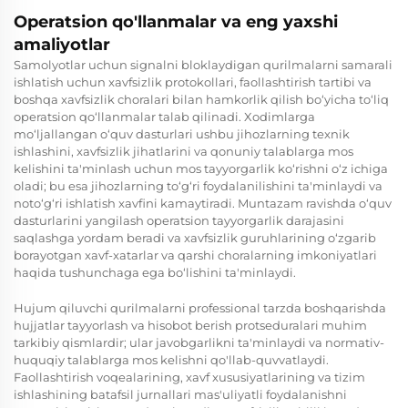
Operatsion qo'llanmalar va eng yaxshi
amaliyotlar
Samolyotlar uchun signalni bloklaydigan qurilmalarni samarali
ishlatish uchun xavfsizlik protokollari, faollashtirish tartibi va
boshqa xavfsizlik choralari bilan hamkorlik qilish bo‘yicha to‘liq
operatsion qo‘llanmalar talab qilinadi. Xodimlarga
mo‘ljallangan o‘quv dasturlari ushbu jihozlarning texnik
ishlashini, xavfsizlik jihatlarini va qonuniy talablarga mos
kelishini ta'minlash uchun mos tayyorgarlik ko‘rishni o‘z ichiga
oladi; bu esa jihozlarning to‘g‘ri foydalanilishini ta'minlaydi va
noto‘g‘ri ishlatish xavfini kamaytiradi. Muntazam ravishda o‘quv
dasturlarini yangilash operatsion tayyorgarlik darajasini
saqlashga yordam beradi va xavfsizlik guruhlarining o‘zgarib
borayotgan xavf-xatarlar va qarshi choralarning imkoniyatlari
haqida tushunchaga ega bo‘lishini ta'minlaydi.
Hujum qiluvchi qurilmalarni professional tarzda boshqarishda
hujjatlar tayyorlash va hisobot berish protseduralari muhim
tarkibiy qismlardir; ular javobgarlikni ta'minlaydi va normativ-
huquqiy talablarga mos kelishni qo'llab-quvvatlaydi.
Faollashtirish voqealarining, xavf xususiyatlarining va tizim
ishlashining batafsil jurnallari mas'uliyatli foydalanishni