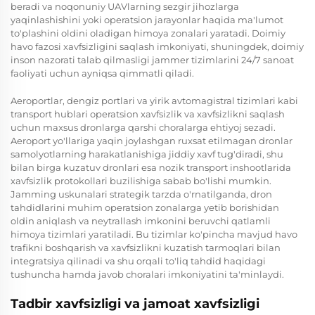
beradi va noqonuniy UAVlarning sezgir jihozlarga
yaqinlashishini yoki operatsion jarayonlar haqida ma'lumot
to'plashini oldini oladigan himoya zonalari yaratadi. Doimiy
havo fazosi xavfsizligini saqlash imkoniyati, shuningdek, doimiy
inson nazorati talab qilmasligi jammer tizimlarini 24/7 sanoat
faoliyati uchun ayniqsa qimmatli qiladi.
Aeroportlar, dengiz portlari va yirik avtomagistral tizimlari kabi
transport hublari operatsion xavfsizlik va xavfsizlikni saqlash
uchun maxsus dronlarga qarshi choralarga ehtiyoj sezadi.
Aeroport yo'llariga yaqin joylashgan ruxsat etilmagan dronlar
samolyotlarning harakatlanishiga jiddiy xavf tug'diradi, shu
bilan birga kuzatuv dronlari esa nozik transport inshootlarida
xavfsizlik protokollari buzilishiga sabab bo'lishi mumkin.
Jamming uskunalari strategik tarzda o'rnatilganda, dron
tahdidlarini muhim operatsion zonalarga yetib borishidan
oldin aniqlash va neytrallash imkonini beruvchi qatlamli
himoya tizimlari yaratiladi. Bu tizimlar ko'pincha mavjud havo
trafikni boshqarish va xavfsizlikni kuzatish tarmoqlari bilan
integratsiya qilinadi va shu orqali to'liq tahdid haqidagi
tushuncha hamda javob choralari imkoniyatini ta'minlaydi.
Tadbir xavfsizligi va jamoat xavfsizligi