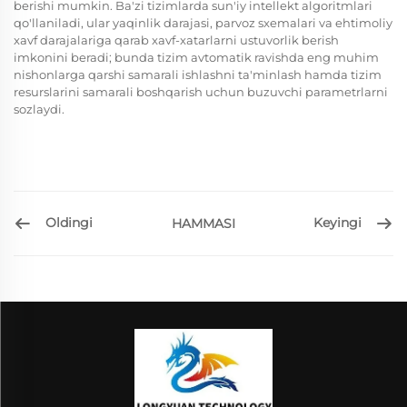
berishi mumkin. Ba'zi tizimlarda sun'iy intellekt algoritmlari
qo'llaniladi, ular yaqinlik darajasi, parvoz sxemalari va ehtimoliy
xavf darajalariga qarab xavf-xatarlarni ustuvorlik berish
imkonini beradi; bunda tizim avtomatik ravishda eng muhim
nishonlarga qarshi samarali ishlashni ta'minlash hamda tizim
resurslarini samarali boshqarish uchun buzuvchi parametrlarni
sozlaydi.
Oldingi
Keyingi
HAMMASI