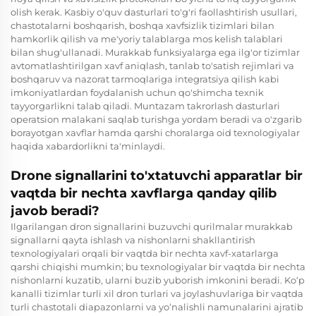
olish kerak. Kasbiy o'quv dasturlari to'g'ri faollashtirish usullari,
chastotalarni boshqarish, boshqa xavfsizlik tizimlari bilan
hamkorlik qilish va me'yoriy talablarga mos kelish talablari
bilan shug'ullanadi. Murakkab funksiyalarga ega ilg'or tizimlar
avtomatlashtirilgan xavf aniqlash, tanlab to'satish rejimlari va
boshqaruv va nazorat tarmoqlariga integratsiya qilish kabi
imkoniyatlardan foydalanish uchun qo'shimcha texnik
tayyorgarlikni talab qiladi. Muntazam takrorlash dasturlari
operatsion malakani saqlab turishga yordam beradi va o'zgarib
borayotgan xavflar hamda qarshi choralarga oid texnologiyalar
haqida xabardorlikni ta'minlaydi.
Drone signallarini to'xtatuvchi apparatlar bir
vaqtda bir nechta xavflarga qanday qilib
javob beradi?
Ilgarilangan dron signallarini buzuvchi qurilmalar murakkab
signallarni qayta ishlash va nishonlarni shakllantirish
texnologiyalari orqali bir vaqtda bir nechta xavf-xatarlarga
qarshi chiqishi mumkin; bu texnologiyalar bir vaqtda bir nechta
nishonlarni kuzatib, ularni buzib yuborish imkonini beradi. Ko‘p
kanalli tizimlar turli xil dron turlari va joylashuvlariga bir vaqtda
turli chastotali diapazonlarni va yo‘nalishli namunalarini ajratib