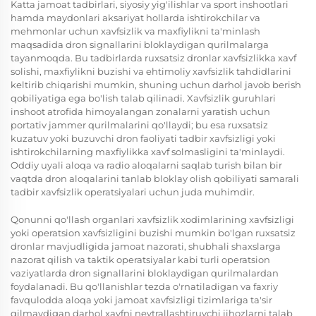
Katta jamoat tadbirlari, siyosiy yig'ilishlar va sport inshootlari
hamda maydonlari aksariyat hollarda ishtirokchilar va
mehmonlar uchun xavfsizlik va maxfiylikni ta'minlash
maqsadida dron signallarini bloklaydigan qurilmalarga
tayanmoqda. Bu tadbirlarda ruxsatsiz dronlar xavfsizlikka xavf
solishi, maxfiylikni buzishi va ehtimoliy xavfsizlik tahdidlarini
keltirib chiqarishi mumkin, shuning uchun darhol javob berish
qobiliyatiga ega bo'lish talab qilinadi. Xavfsizlik guruhlari
inshoot atrofida himoyalangan zonalarni yaratish uchun
portativ jammer qurilmalarini qo'llaydi; bu esa ruxsatsiz
kuzatuv yoki buzuvchi dron faoliyati tadbir xavfsizligi yoki
ishtirokchilarning maxfiylikka xavf solmasligini ta'minlaydi.
Oddiy uyali aloqa va radio aloqalarni saqlab turish bilan bir
vaqtda dron aloqalarini tanlab bloklay olish qobiliyati samarali
tadbir xavfsizlik operatsiyalari uchun juda muhimdir.
Qonunni qo'llash organlari xavfsizlik xodimlarining xavfsizligi
yoki operatsion xavfsizligini buzishi mumkin bo'lgan ruxsatsiz
dronlar mavjudligida jamoat nazorati, shubhali shaxslarga
nazorat qilish va taktik operatsiyalar kabi turli operatsion
vaziyatlarda dron signallarini bloklaydigan qurilmalardan
foydalanadi. Bu qo'llanishlar tezda o'rnatiladigan va faxriy
favqulodda aloqa yoki jamoat xavfsizligi tizimlariga ta'sir
qilmaydigan darhol xavfni neytrallashtiruvchi jihozlarni talab