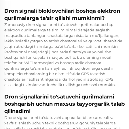
Dron signali bloklovchilari boshqa elektron
qurilmalarga ta'sir qilishi mumkinmi?
Zamonaviy dron signallarini to'satuvchi qurilmalar boshqa
elektron qurilmalarga ta'sirni minimal darajada saqlash
maqsadida tanlangan chastotalarga nisbatan mo'ljallangan,
lekin ishlatilayotgan to'satish chastotalari va quvvati sharoitida
yaqin atrofdagi tizimlarga ba'zi ta'sirlar ko'rsatilishi mumkin.
Professional darajadagi jihozlarda filtratsiya va yo'nalishni
boshqarish funksiyalari mavjud bo'lib, bu ularning mobil
telefonlar, WiFi tarmoqlari va boshqa radio chastotali
qurilmalarga ta'sirini kamaytiradi. Biroq, dronlarga qarshi
kompleks choralarning bir qismi sifatida GPS to'satish
chastotalari faollashtirilganda, darhol yaqin atrofdagi GPS
asosidagi tizimlar vaqtinchalik uzilishga uchrashi mumkin.
Dron signallarini to'satuvchi qurilmalarni
boshqarish uchun maxsus tayyorgarlik talab
qilinadimi
Drone signallarini to'xtatuvchi apparatlar bilan samarali va
xavfsiz ishlash uchun texnik boshqaruv, qonuniy talablarga
rioya qilish va xavfsizlik protokollari bo'yicha to'liq tayyorgarlik