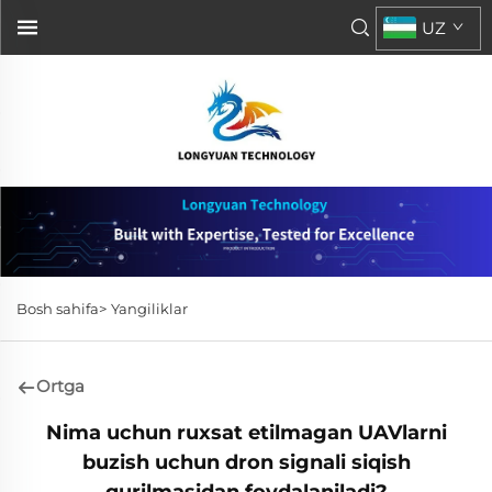
UZ
Bosh sahifa>
Yangiliklar
Ortga
Nima uchun ruxsat etilmagan UAVlarni
buzish uchun dron signali siqish
qurilmasidan foydalaniladi?