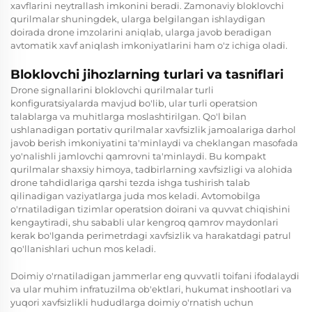
xavflarini neytrallash imkonini beradi. Zamonaviy bloklovchi
qurilmalar shuningdek, ularga belgilangan ishlaydigan
doirada drone imzolarini aniqlab, ularga javob beradigan
avtomatik xavf aniqlash imkoniyatlarini ham o'z ichiga oladi.
Bloklovchi jihozlarning turlari va tasniflari
Drone signallarini bloklovchi qurilmalar turli
konfiguratsiyalarda mavjud bo'lib, ular turli operatsion
talablarga va muhitlarga moslashtirilgan. Qo'l bilan
ushlanadigan portativ qurilmalar xavfsizlik jamoalariga darhol
javob berish imkoniyatini ta'minlaydi va cheklangan masofada
yo'nalishli jamlovchi qamrovni ta'minlaydi. Bu kompakt
qurilmalar shaxsiy himoya, tadbirlarning xavfsizligi va alohida
drone tahdidlariga qarshi tezda ishga tushirish talab
qilinadigan vaziyatlarga juda mos keladi. Avtomobilga
o'rnatiladigan tizimlar operatsion doirani va quvvat chiqishini
kengaytiradi, shu sababli ular kengroq qamrov maydonlari
kerak bo'lganda perimetrdagi xavfsizlik va harakatdagi patrul
qo'llanishlari uchun mos keladi.
Doimiy o'rnatiladigan jammerlar eng quvvatli toifani ifodalaydi
va ular muhim infratuzilma ob'ektlari, hukumat inshootlari va
yuqori xavfsizlikli hududlarga doimiy o'rnatish uchun