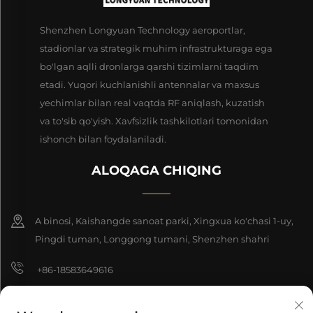
Shenzhen Longyuan Technology aeroportlar,
stadionlar va strategik muhim infrastrukturaga ega
bo'lgan aqlli dronlarga qarshi tizimlarni taqdim
etadi. Yuqori kuchlanishli antennalar va maxsus
yechimlar bilan real vaqtda RF aniqlash, kuzatish
va to'sib qo'yish. Xavfsizlik tashkilotlari tomonidan
ishonch bilan foydalaniladi.
ALOQAGA CHIQING
A binosi, Kaishangde sanoat parki, Xingxua ko'chasi 1-uy,
Pingdi tuman, Longgong tumani, Shenzhen shahri
+86-18583649616
[email protected]