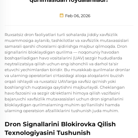
Feb 06, 2026
Ruxsatsiz dron faoliyatlari turli sohalarda jiddiy xavfsizlik
muammosiga aylanib, tashkilotlar va xavfsizlik mutaxassislari
samarali qarshi choralarni qidirishga majbur qilmoqda. Dron
signallarini bloklaydigan qurilma — noqonuniy havodan
boshqariladigan havo vositalarini (UAV) sezgir hududlarda
neytralizatsiya qilish uchun eng ishonchli va darhol ta'sir
etuvchi yechimlardan biridir. Bu murakkab qurilmalar dronlar
va ularning operatorlari o'rtasidagi aloqa aloqalarini buzish
orqali ishlaydi va ruxsatsiz UAVlarga xavfsiz qo'nish yoki
boshlang'ich nuqtasiga qaytishni majburlaydi. Cheklangan
havo fazosini va sezgir ob'ektlarni himoya qilish vazifasini
bajaruvchi xavfsizlik mutaxassislari uchun dron signallarini
bloklaydigan qurilmalarning muhim qo'llanilishi hamda
ularning operatsion afzalliklarini tushunish juda muhim.
Dron Signallarini Blokirovka Qilish
Texnologiyasini Tushunish