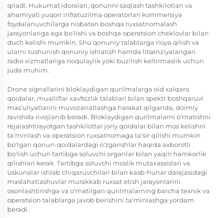
qiladi. Hukumat idoralari, qonunni saqlash tashkilotlari va
ahamiyati yuqori infratuzilma operatorlari kommersiya
foydalanuvchilarga nisbatan boshqa ruxsatnomalash
jarayonlariga ega bo'lishi va boshqa operatsion cheklovlar bilan
duch kelishi mumkin. Shu qonuniy talablarga rioya qilish va
ularni tushunish qonuniy ishlatish hamda litsenziyalangan
radio xizmatlariga noqulaylik yoki buzilish keltirmaslik uchun
juda muhim.
Drone signallarini bloklaydigan qurilmalarga oid xalqaro
qoidalar, mualliflar xavfsizlik talablari bilan spektr boshqaruvi
mas’uliyatlarini muvozanatlashga harakat qilganda, doimiy
ravishda rivojlanib boradi. Bloklaydigan qurilmalarni o'rnatishni
rejalashtirayotgan tashkilotlar joriy qoidalar bilan mos kelishni
ta'minlash va operatsion ruxsatnomaga ta'sir qilishi mumkin
bo'lgan qonun-qoidalardagi o'zgarishlar haqida axborotli
bo'lish uchun tartibga soluvchi organlar bilan yaqin hamkorlik
qilishlari kerak. Tartibga soluvchi moslik mutaxassislari va
uskunalar ishlab chiqaruvchilari bilan kasb-hunar darajasidagi
maslahatlashuvlar murakkab ruxsat etish jarayonlarini
osonlashtirishga va o'rnatilgan qurilmalarning barcha texnik va
operatsion talablarga javob berishini ta'minlashga yordam
beradi.