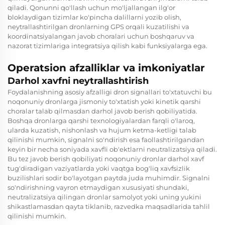
qiladi. Qonunni qo'llash uchun mo'ljallangan ilg'or
bloklaydigan tizimlar ko'pincha dalillarni yozib olish,
neytrallashtirilgan dronlarning GPS orqali kuzatilishi va
koordinatsiyalangan javob choralari uchun boshqaruv va
nazorat tizimlariga integratsiya qilish kabi funksiyalarga ega.
Operatsion afzalliklar va imkoniyatlar
Darhol xavfni neytrallashtirish
Foydalanishning asosiy afzalligi
dron signallari to'xtatuvchi
bu
noqonuniy dronlarga jismoniy to'xtatish yoki kinetik qarshi
choralar talab qilmasdan darhol javob berish qobiliyatida.
Boshqa dronlarga qarshi texnologiyalardan farqli o'laroq,
ularda kuzatish, nishonlash va hujum ketma-ketligi talab
qilinishi mumkin, signalni so'ndirish esa faollashtirilgandan
keyin bir necha soniyada xavfli ob'ektlarni neutralizatsiya qiladi.
Bu tez javob berish qobiliyati noqonuniy dronlar darhol xavf
tug'diradigan vaziyatlarda yoki vaqtga bog'liq xavfsizlik
buzilishlari sodir bo'layotgan paytda juda muhimdir. Signalni
so'ndirishning vayron etmaydigan xususiyati shundaki,
neutralizatsiya qilingan dronlar samolyot yoki uning yukini
shikastlamasdan qayta tiklanib, razvedka maqsadlarida tahlil
qilinishi mumkin.