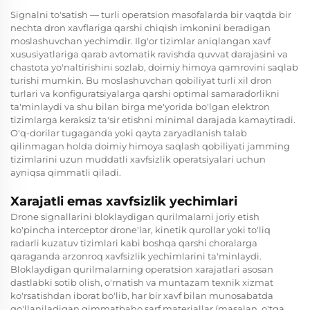
Signalni to'satish — turli operatsion masofalarda bir vaqtda bir
nechta dron xavflariga qarshi chiqish imkonini beradigan
moslashuvchan yechimdir. Ilg'or tizimlar aniqlangan xavf
xususiyatlariga qarab avtomatik ravishda quvvat darajasini va
chastota yo'naltirishini sozlab, doimiy himoya qamrovini saqlab
turishi mumkin. Bu moslashuvchan qobiliyat turli xil dron
turlari va konfiguratsiyalarga qarshi optimal samaradorlikni
ta'minlaydi va shu bilan birga me'yorida bo'lgan elektron
tizimlarga keraksiz ta'sir etishni minimal darajada kamaytiradi.
O'q-dorilar tugaganda yoki qayta zaryadlanish talab
qilinmagan holda doimiy himoya saqlash qobiliyati jamming
tizimlarini uzun muddatli xavfsizlik operatsiyalari uchun
ayniqsa qimmatli qiladi.
Xarajatli emas xavfsizlik yechimlari
Drone signallarini bloklaydigan qurilmalarni joriy etish
ko'pincha interceptor drone'lar, kinetik qurollar yoki to'liq
radarli kuzatuv tizimlari kabi boshqa qarshi choralarga
qaraganda arzonroq xavfsizlik yechimlarini ta'minlaydi.
Bloklaydigan qurilmalarning operatsion xarajatlari asosan
dastlabki sotib olish, o'rnatish va muntazam texnik xizmat
ko'rsatishdan iborat bo'lib, har bir xavf bilan munosabatda
qo'llaniladigan qimmatbaho sarf materiallar (masalan, o'tqa