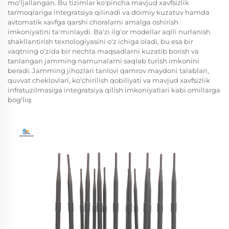
mo'ljallangan. Bu tizimlar ko'pincha mavjud xavfsizlik
tarmoqlariga integratsiya qilinadi va doimiy kuzatuv hamda
avtomatik xavfga qarshi choralarni amalga oshirish
imkoniyatini ta'minlaydi. Ba'zi ilg'or modellar aqlli nurlanish
shakllantirish texnologiyasini o'z ichiga oladi, bu esa bir
vaqtning o'zida bir nechta maqsadlarni kuzatib borish va
tanlangan jamming namunalarni saqlab turish imkonini
beradi. Jamming jihozlari tanlovi qamrov maydoni talablari,
quvvat cheklovlari, ko'chirilish qobiliyati va mavjud xavfsizlik
infratuzilmasiga integratsiya qilish imkoniyatlari kabi omillarga
bog'liq.