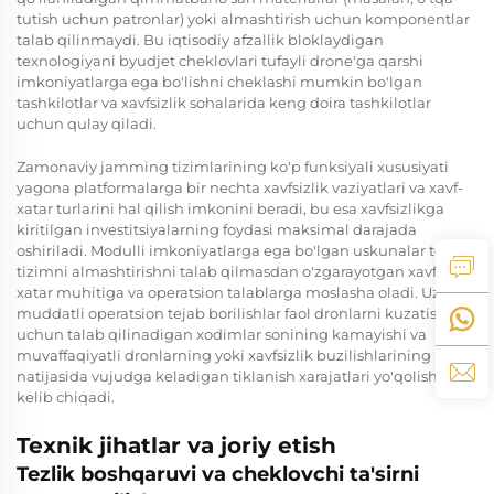
tutish uchun patronlar) yoki almashtirish uchun komponentlar
talab qilinmaydi. Bu iqtisodiy afzallik bloklaydigan
texnologiyani byudjet cheklovlari tufayli drone'ga qarshi
imkoniyatlarga ega bo'lishni cheklashi mumkin bo'lgan
tashkilotlar va xavfsizlik sohalarida keng doira tashkilotlar
uchun qulay qiladi.
Zamonaviy jamming tizimlarining ko'p funksiyali xususiyati
yagona platformalarga bir nechta xavfsizlik vaziyatlari va xavf-
xatar turlarini hal qilish imkonini beradi, bu esa xavfsizlikga
kiritilgan investitsiyalarning foydasi maksimal darajada
oshiriladi. Modulli imkoniyatlarga ega bo'lgan uskunalar to'liq
tizimni almashtirishni talab qilmasdan o'zgarayotgan xavf-
xatar muhitiga va operatsion talablarga moslasha oladi. Uzoq
muddatli operatsion tejab borilishlar faol dronlarni kuzatish
uchun talab qilinadigan xodimlar sonining kamayishi va
muvaffaqiyatli dronlarning yoki xavfsizlik buzilishlarining
natijasida vujudga keladigan tiklanish xarajatlari yo'qolishidan
kelib chiqadi.
Texnik jihatlar va joriy etish
Tezlik boshqaruvi va cheklovchi ta'sirni