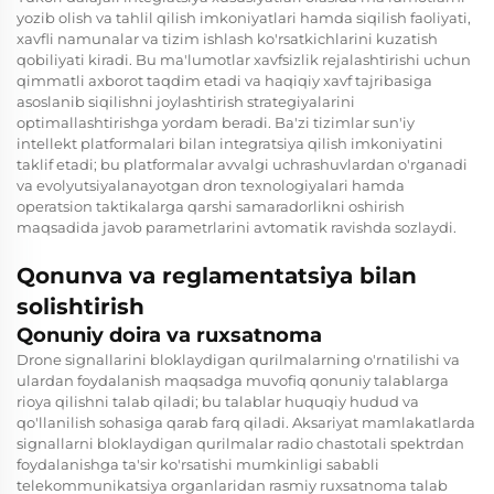
yozib olish va tahlil qilish imkoniyatlari hamda siqilish faoliyati,
xavfli namunalar va tizim ishlash ko'rsatkichlarini kuzatish
qobiliyati kiradi. Bu ma'lumotlar xavfsizlik rejalashtirishi uchun
qimmatli axborot taqdim etadi va haqiqiy xavf tajribasiga
asoslanib siqilishni joylashtirish strategiyalarini
optimallashtirishga yordam beradi. Ba'zi tizimlar sun'iy
intellekt platformalari bilan integratsiya qilish imkoniyatini
taklif etadi; bu platformalar avvalgi uchrashuvlardan o'rganadi
va evolyutsiyalanayotgan dron texnologiyalari hamda
operatsion taktikalarga qarshi samaradorlikni oshirish
maqsadida javob parametrlarini avtomatik ravishda sozlaydi.
Qonunva va reglamentatsiya bilan
solishtirish
Qonuniy doira va ruxsatnoma
Drone signallarini bloklaydigan qurilmalarning o'rnatilishi va
ulardan foydalanish maqsadga muvofiq qonuniy talablarga
rioya qilishni talab qiladi; bu talablar huquqiy hudud va
qo'llanilish sohasiga qarab farq qiladi. Aksariyat mamlakatlarda
signallarni bloklaydigan qurilmalar radio chastotali spektrdan
foydalanishga ta'sir ko'rsatishi mumkinligi sababli
telekommunikatsiya organlaridan rasmiy ruxsatnoma talab