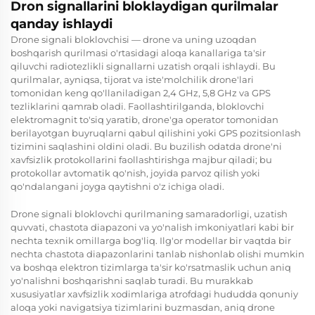
Dron signallarini bloklaydigan qurilmalar
qanday ishlaydi
Drone signali bloklovchisi — drone va uning uzoqdan
boshqarish qurilmasi o'rtasidagi aloqa kanallariga ta'sir
qiluvchi radiotezlikli signallarni uzatish orqali ishlaydi. Bu
qurilmalar, ayniqsa, tijorat va iste'molchilik drone'lari
tomonidan keng qo'llaniladigan 2,4 GHz, 5,8 GHz va GPS
tezliklarini qamrab oladi. Faollashtirilganda, bloklovchi
elektromagnit to'siq yaratib, drone'ga operator tomonidan
berilayotgan buyruqlarni qabul qilishini yoki GPS pozitsionlash
tizimini saqlashini oldini oladi. Bu buzilish odatda drone'ni
xavfsizlik protokollarini faollashtirishga majbur qiladi; bu
protokollar avtomatik qo'nish, joyida parvoz qilish yoki
qo'ndalangani joyga qaytishni o'z ichiga oladi.
Drone signali bloklovchi qurilmaning samaradorligi, uzatish
quvvati, chastota diapazoni va yo'nalish imkoniyatlari kabi bir
nechta texnik omillarga bog'liq. Ilg'or modellar bir vaqtda bir
nechta chastota diapazonlarini tanlab nishonlab olishi mumkin
va boshqa elektron tizimlarga ta'sir ko'rsatmaslik uchun aniq
yo'nalishni boshqarishni saqlab turadi. Bu murakkab
xususiyatlar xavfsizlik xodimlariga atrofdagi hududda qonuniy
aloqa yoki navigatsiya tizimlarini buzmasdan, aniq drone