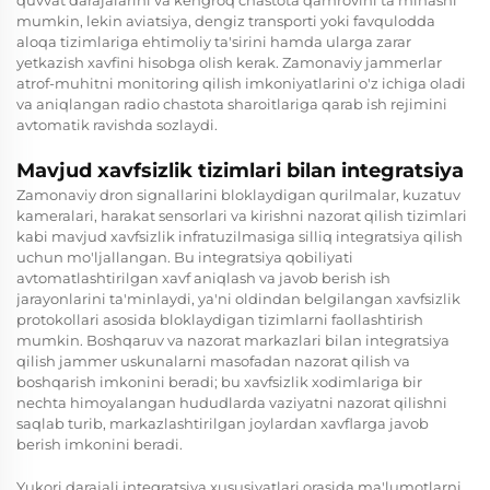
mumkin, lekin aviatsiya, dengiz transporti yoki favqulodda
aloqa tizimlariga ehtimoliy ta'sirini hamda ularga zarar
yetkazish xavfini hisobga olish kerak. Zamonaviy jammerlar
atrof-muhitni monitoring qilish imkoniyatlarini o'z ichiga oladi
va aniqlangan radio chastota sharoitlariga qarab ish rejimini
avtomatik ravishda sozlaydi.
Mavjud xavfsizlik tizimlari bilan integratsiya
Zamonaviy dron signallarini bloklaydigan qurilmalar, kuzatuv
kameralari, harakat sensorlari va kirishni nazorat qilish tizimlari
kabi mavjud xavfsizlik infratuzilmasiga silliq integratsiya qilish
uchun mo'ljallangan. Bu integratsiya qobiliyati
avtomatlashtirilgan xavf aniqlash va javob berish ish
jarayonlarini ta'minlaydi, ya'ni oldindan belgilangan xavfsizlik
protokollari asosida bloklaydigan tizimlarni faollashtirish
mumkin. Boshqaruv va nazorat markazlari bilan integratsiya
qilish jammer uskunalarni masofadan nazorat qilish va
boshqarish imkonini beradi; bu xavfsizlik xodimlariga bir
nechta himoyalangan hududlarda vaziyatni nazorat qilishni
saqlab turib, markazlashtirilgan joylardan xavflarga javob
berish imkonini beradi.
Yukori darajali integratsiya xususiyatlari orasida ma'lumotlarni