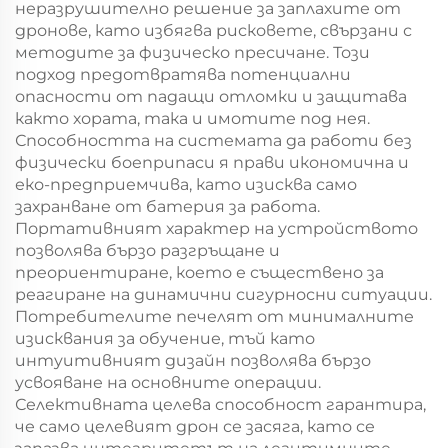
неразрушително решение за заплахите от
дронове, като избягва рисковете, свързани с
методите за физическо пресичане. Този
подход предотвратява потенциални
опасности от падащи отломки и защитава
както хората, така и имотите под нея.
Способността на системата да работи без
физически боеприпаси я прави икономична и
еко-предприемчива, като изисква само
захранване от батерия за работа.
Портативният характер на устройството
позволява бързо разгръщане и
преориентиране, което е съществено за
реагиране на динамични сигурносни ситуации.
Потребителите печелят от минималните
изисквания за обучение, тъй като
интуитивният дизайн позволява бързо
усвояване на основните операции.
Селективната целева способност гарантира,
че само целевият дрон се засяга, като се