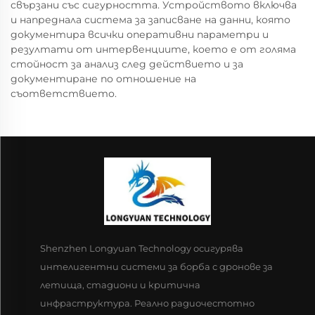
свързани със сигурността. Устройството включва
и напреднала система за записване на данни, която
документира всички оперативни параметри и
резултати от интервенциите, което е от голяма
стойност за анализ след действието и за
документиране по отношение на
съответствието.
Shenzhen Longyuan Technology осигурява
интелигентни системи за борба с дронове за
летища, стадиони и критична
инфраструктура. Реално радиочестотно