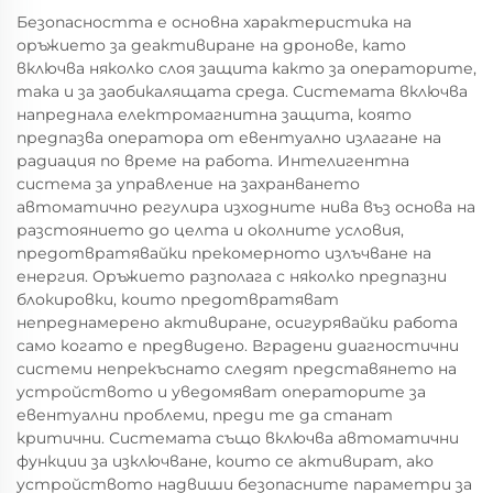
Безопасността е основна характеристика на
оръжието за деактивиране на дронове, като
включва няколко слоя защита както за операторите,
така и за заобикалящата среда. Системата включва
напреднала електромагнитна защита, която
предпазва оператора от евентуално излагане на
радиация по време на работа. Интелигентна
система за управление на захранването
автоматично регулира изходните нива въз основа на
разстоянието до целта и околните условия,
предотвратявайки прекомерното излъчване на
енергия. Оръжието разполага с няколко предпазни
блокировки, които предотвратяват
непреднамерено активиране, осигурявайки работа
само когато е предвидено. Вградени диагностични
системи непрекъснато следят представянето на
устройството и уведомяват операторите за
евентуални проблеми, преди те да станат
критични. Системата също включва автоматични
функции за изключване, които се активират, ако
устройството надвиши безопасните параметри за