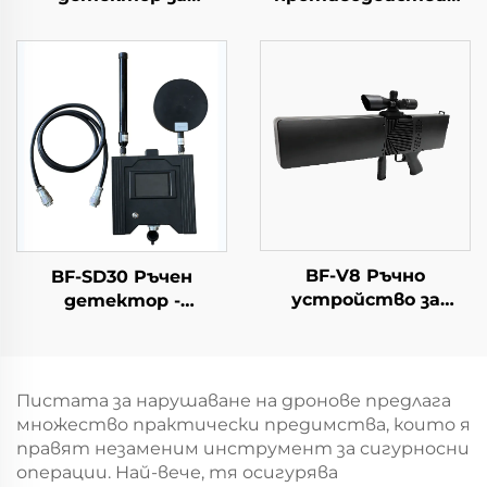
откриване на
срещу дронове
дронове и
устройство за
ранно
предупреждаване
BF-V8 Ръчно
BF-SD30 Ръчен
устройство за
детектор -
откриване и
Комплектна версия
противодействие (С
функция за
определяне на
Пистата за нарушаване на дронове предлага
посоката)
множество практически предимства, които я
правят незаменим инструмент за сигурносни
операции. Най-вече, тя осигурява