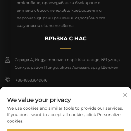
откриване, проследяване и блокиране с
антени с висок печеливш коефициент и
персонализирани решения. Използвано от
сигурносни екипи по света.
ВРЪЗКА С НАС
Сграда А, Индустриален парк Каишанде, №1 улица
Синхуа, район Пинди, окръг Лонгган, град Шенжен
+86-18583649616
[email protected]
We value your privacy
8618165761396
We use cookies and similar tools to provide our services.
If you don't want to accept all cookies, click Personalize
cookies.
Авторско право © 2025 Шенжен Лонгюан Технолоджи Ко., ООД.