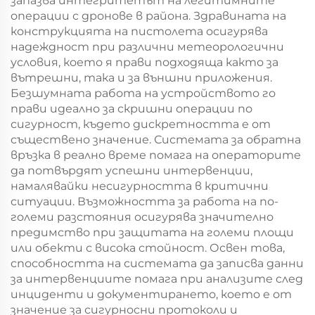
запазва интегритетът на легитимните
операции с дронове в района. Здравината на
конструкцията на пистолета осигурява
надеждност при различни метеорологични
условия, което я прави подходяща както за
вътрешни, така и за външни приложения.
Безшумната работа на устройството го
прави идеално за скришни операции по
сигурност, където дискретността е от
съществено значение. Системата за обратна
връзка в реално време помага на операторите
да потвърдят успешни интервенции,
намалявайки несигурността в критични
ситуации. Възможността за работа на по-
големи разстояния осигурява значително
предимство при защитата на големи площи
или обекти с висока стойност. Освен това,
способността на системата да записва данни
за интервенциите помага при анализите след
инциденти и документирането, което е от
значение за сигурносни протоколи и