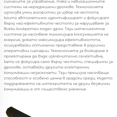
сигналите за управление, така и навигационните
системи на неразрешени дронове. Технологията
използва умни алгоритми за избор на честота,
които автоматично идентифицират и фокусират
върху най-ефективните честоти за нарушаване за
всеки конкретен модел дрон. Тази интелигентна
система за насочване минимизира консумацията на
енергия, докато максимизира ефективността,
осигурявайки оптимално представяне в различни
оперативни сценарии. Технологията за блокиране е
проектирана да бъде изключително селективна,
като се фокусира само върху честоти, специфични за
дронове, оставяйки другите електронни
комуникации незасегнати. Тази прецизна насочваща
способност е особено ценна в градски среди, където
поддържането на интегритета на други безжични
комуникации е от съществено значение.