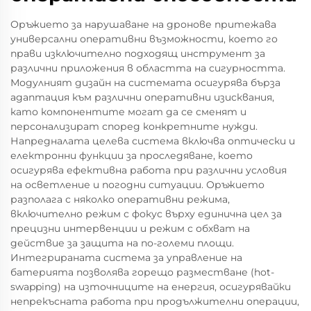
Оръжието за нарушаване на дронове притежава
универсални оперативни възможности, което го
прави изключително подходящ инструмент за
различни приложения в областта на сигурността.
Модулният дизайн на системата осигурява бърза
адаптация към различни оперативни изисквания,
като компонентите могат да се сменят и
персонализират според конкретните нужди.
Напредналата целева система включва оптически и
електронни функции за проследяване, което
осигурява ефективна работа при различни условия
на осветление и погодни ситуации. Оръжието
разполага с няколко оперативни режима,
включително режим с фокус върху единична цел за
прецизни интервенции и режим с обхват на
действие за защита на по-големи площи.
Интегрираната система за управление на
батерията позволява горещо разместване (hot-
swapping) на източниците на енергия, осигурявайки
непрекъсната работа при продължителни операции,