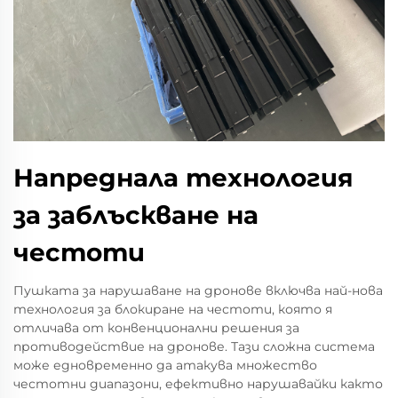
Напреднала технология
за заблъскване на
честоти
Пушката за нарушаване на дронове включва най-нова
технология за блокиране на честоти, която я
отличава от конвенционални решения за
противодействие на дронове. Тази сложна система
може едновременно да атакува множество
честотни диапазони, ефективно нарушавайки както