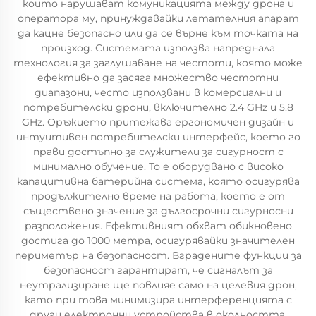
които нарушават комуникацията между дрона и
оператора му, принуждавайки летателния апарат
да кацне безопасно или да се върне към точката на
произход. Системата използва напреднала
технология за заглушаване на честоти, която може
ефективно да засяга множество честотни
диапазони, често използвани в комерсиални и
потребителски дрони, включително 2.4 GHz и 5.8
GHz. Оръжието притежава ергономичен дизайн и
интуитивен потребителски интерфейс, което го
прави достъпно за служители за сигурност с
минимално обучение. То е оборудвано с високо
капацитивна батерийна система, която осигурява
продължително време на работа, което е от
съществено значение за дългосрочни сигурносни
разположения. Ефективният обхват обикновено
достига до 1000 метра, осигурявайки значителен
периметър на безопасност. Вградените функции за
безопасност гарантират, че сигналът за
неутрализиране ще повлияе само на целевия дрон,
като при това минимизира интерференцията с
други електронни устройства в околността.