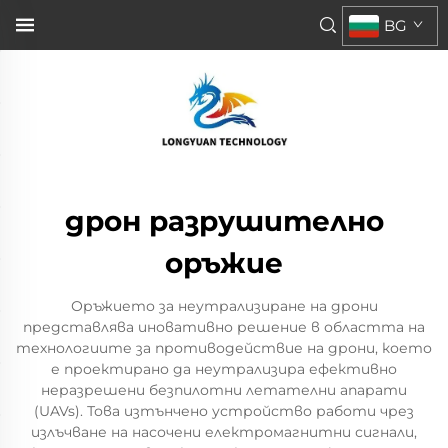
BG
дрон разрушително
оръжие
Оръжието за неутрализиране на дрони
представлява иновативно решение в областта на
технологиите за противодействие на дрони, което
е проектирано да неутрализира ефективно
неразрешени безпилотни летателни апарати
(UAVs). Това изтънчено устройство работи чрез
излъчване на насочени електромагнитни сигнали,