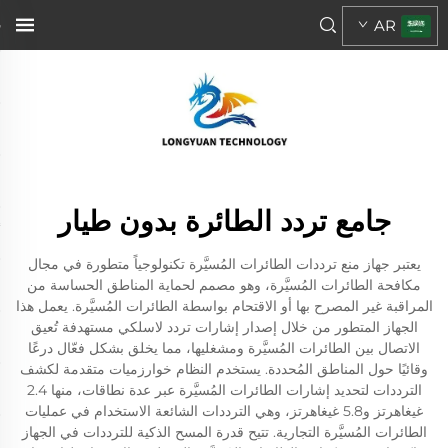
AR
جامع تردد الطائرة بدون طيار
يعتبر جهاز منع ترددات الطائرات المُسيَّرة تكنولوجياً متطورة في مجال
مكافحة الطائرات المُسيَّرة، وهو مصمم لحماية المناطق الحساسة من
المراقبة غير المصرح بها أو الاقتحام بواسطة الطائرات المُسيَّرة. يعمل هذا
الجهاز المتطور من خلال إصدار إشارات تردد لاسلكي مستهدفة تُعيق
الاتصال بين الطائرات المُسيَّرة ومشغليها، مما يخلق بشكل فعّال درعًا
وقائيًا حول المناطق المُحددة. يستخدم النظام خوارزميات متقدمة لكشف
الترددات لتحديد إشارات الطائرات المُسيَّرة عبر عدة نطاقات، منها 2.4
غيغاهرتز و5.8 غيغاهرتز، وهي الترددات الشائعة الاستخدام في عمليات
الطائرات المُسيَّرة التجارية. تتيح قدرة المسح الذكية للترددات في الجهاز