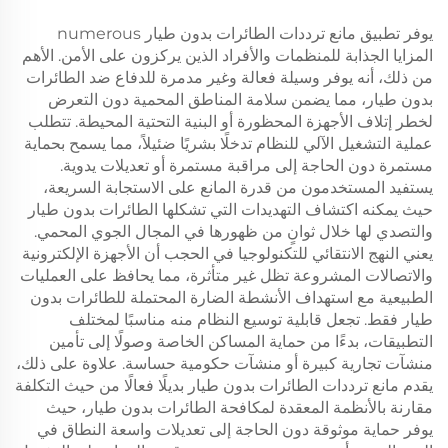
يوفر تطبيق مانع ترددات الطائرات بدون طيار numerous
المزايا الجذابة للمنظمات والأفراد الذين يركزون على الأمن. الأهم
من ذلك، أنه يوفر وسيلة فعالة وغير مدمرة للدفاع ضد الطائرات
بدون طيار، مما يضمن سلامة المناطق المحمية دون التعرض
لخطر إتلاف الأجهزة المحظورة أو البنية التحتية المحيطة. تتطلب
عملية التشغيل الآلي للنظام تدخلًا بشريًا ضئيلاً، مما يسمح بحماية
مستمرة دون الحاجة إلى مراقبة مستمرة أو تعديلات يدوية.
يستفيد المستخدمون من قدرة المانع على الاستجابة السريعة،
حيث يمكنه اكتشاف التهديدات التي تشكلها الطائرات بدون طيار
والتصدي لها خلال ثوانٍ من ظهورها في المجال الجوي المحمي.
يعني النهج الانتقائي للتكنولوجيا في الحجب أن الأجهزة الإلكترونية
والاتصالات المشروعة تظل غير متأثرة، مما يحافظ على العمليات
الطبيعية مع استهداف الأنشطة الضارة المحتملة للطائرات بدون
طيار فقط. تجعل قابلية توسيع النظام منه مناسبًا لمختلف
التطبيقات، بدءًا من حماية المساكن الخاصة وصولًا إلى تأمين
منشآت تجارية كبيرة أو منشآت حكومية حساسة. علاوة على ذلك،
يقدم مانع ترددات الطائرات بدون طيار بديلًا فعالًا من حيث التكلفة
مقارنة بالأنظمة المعقدة لمكافحة الطائرات بدون طيار، حيث
يوفر حماية موثوقة دون الحاجة إلى تعديلات واسعة النطاق في