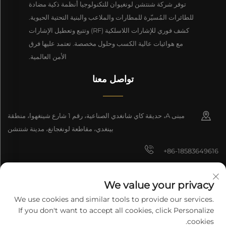
توفر شركة شنتشن لونغيوان للتكنولوجيا أنظمة ذكية مضادة
للطائرات المُسيّرة للمطارات والملاعب والبنية التحتية الحيوية.
كشف فوري للإشارات اللاسلكية (RF) وتتبع وتعطيل الإشارات
مع هوائيات عالية الكسب وحلول مخصصة. تعتمد عليها فرق
الأمن العالمية.
تواصل معنا
مبنى A، حديقة كاي شانغدي الصناعية، رقم 1 شارع شينغهوا، منطقة
بينغدي، مقاطعة لونغجانغ، مدينة شنتشن
+86-18583649616
[email protected]
We value your privacy
8618165761396
We use cookies and similar tools to provide our services.
If you don't want to accept all cookies, click Personalize
cookies.