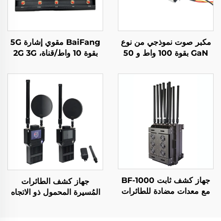
مكبر صوت نموذجي من نوع
BaiFang مقوي إشارة 5G
GaN بقوة 100 واط و 50
بقوة 10 واط/قناة، 2G 3G
ديسيبل للميجاهرتز لأنظمة
4G
الطائرات بدون طيار، وحدة
مضادة للطائرات بدون طيار
بتردد 5.2/5.8 غيغاهرتز، درع
RF كافٍ بتردد 5.2/5.8
غيغاهرتز، 100 واط و 50
ديسيبل للميجاهرتز
جهاز كشف ثابت BF-1000
جهاز كشف الطائرات
مع معدات مضادة للطائرات
المُسيرة المحمول ذو الاتجاه
المُسيّرة
المحدد BF-S30