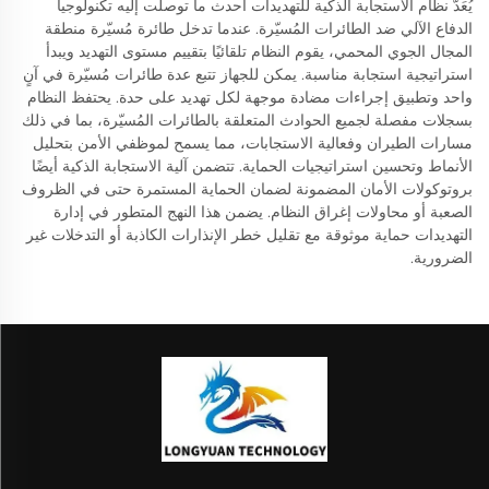
يُعَدّ نظام الاستجابة الذكية للتهديدات أحدث ما توصلت إليه تكنولوجيا
الدفاع الآلي ضد الطائرات المُسيّرة. عندما تدخل طائرة مُسيّرة منطقة
المجال الجوي المحمي، يقوم النظام تلقائيًا بتقييم مستوى التهديد ويبدأ
استراتيجية استجابة مناسبة. يمكن للجهاز تتبع عدة طائرات مُسيّرة في آنٍ
واحد وتطبيق إجراءات مضادة موجهة لكل تهديد على حدة. يحتفظ النظام
بسجلات مفصلة لجميع الحوادث المتعلقة بالطائرات المُسيّرة، بما في ذلك
مسارات الطيران وفعالية الاستجابات، مما يسمح لموظفي الأمن بتحليل
الأنماط وتحسين استراتيجيات الحماية. تتضمن آلية الاستجابة الذكية أيضًا
بروتوكولات الأمان المضمونة لضمان الحماية المستمرة حتى في الظروف
الصعبة أو محاولات إغراق النظام. يضمن هذا النهج المتطور في إدارة
التهديدات حماية موثوقة مع تقليل خطر الإنذارات الكاذبة أو التدخلات غير
الضرورية.