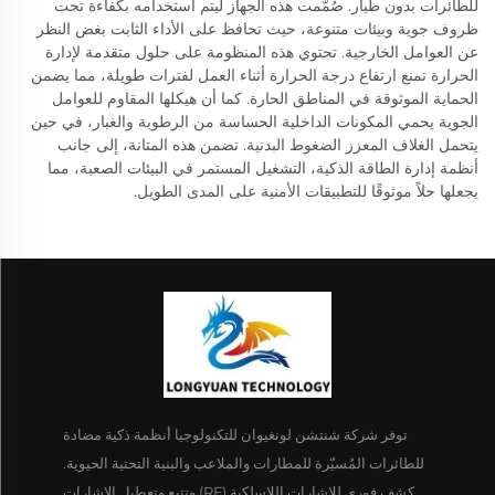
للطائرات بدون طيار. صُمّمت هذه الجهاز ليتم استخدامه بكفاءة تحت
ظروف جوية وبيئات متنوعة، حيث تحافظ على الأداء الثابت بغض النظر
عن العوامل الخارجية. تحتوي هذه المنظومة على حلول متقدمة لإدارة
الحرارة تمنع ارتفاع درجة الحرارة أثناء العمل لفترات طويلة، مما يضمن
الحماية الموثوقة في المناطق الحارة. كما أن هيكلها المقاوم للعوامل
الجوية يحمي المكونات الداخلية الحساسة من الرطوبة والغبار، في حين
يتحمل الغلاف المعزز الضغوط البدنية. تضمن هذه المتانة، إلى جانب
أنظمة إدارة الطاقة الذكية، التشغيل المستمر في البيئات الصعبة، مما
يجعلها حلاً موثوقًا للتطبيقات الأمنية على المدى الطويل.
توفر شركة شنتشن لونغيوان للتكنولوجيا أنظمة ذكية مضادة
للطائرات المُسيّرة للمطارات والملاعب والبنية التحتية الحيوية.
كشف فوري للإشارات اللاسلكية (RF) وتتبع وتعطيل الإشارات