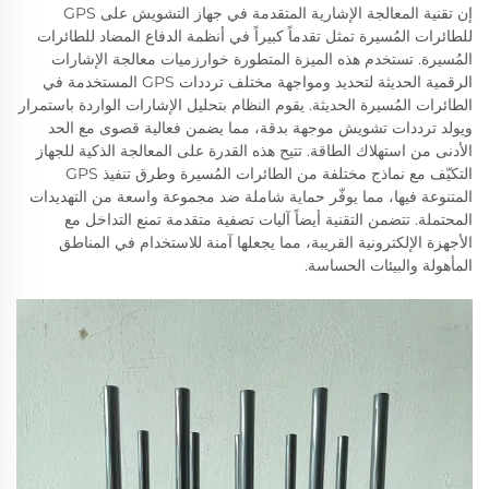
إن تقنية المعالجة الإشارية المتقدمة في جهاز التشويش على GPS
للطائرات المُسيرة تمثل تقدماً كبيراً في أنظمة الدفاع المضاد للطائرات
المُسيرة. تستخدم هذه الميزة المتطورة خوارزميات معالجة الإشارات
الرقمية الحديثة لتحديد ومواجهة مختلف ترددات GPS المستخدمة في
الطائرات المُسيرة الحديثة. يقوم النظام بتحليل الإشارات الواردة باستمرار
ويولد ترددات تشويش موجهة بدقة، مما يضمن فعالية قصوى مع الحد
الأدنى من استهلاك الطاقة. تتيح هذه القدرة على المعالجة الذكية للجهاز
التكيّف مع نماذج مختلفة من الطائرات المُسيرة وطرق تنفيذ GPS
المتنوعة فيها، مما يوفّر حماية شاملة ضد مجموعة واسعة من التهديدات
المحتملة. تتضمن التقنية أيضاً آليات تصفية متقدمة تمنع التداخل مع
الأجهزة الإلكترونية القريبة، مما يجعلها آمنة للاستخدام في المناطق
المأهولة والبيئات الحساسة.