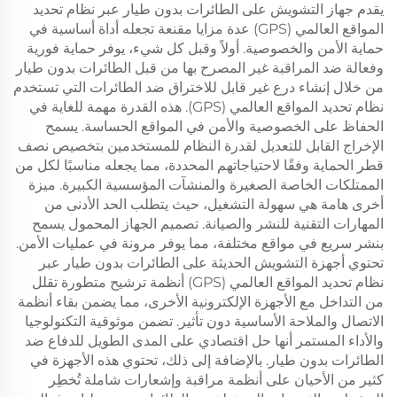
يقدم جهاز التشويش على الطائرات بدون طيار عبر نظام تحديد
المواقع العالمي (GPS) عدة مزايا مقنعة تجعله أداة أساسية في
حماية الأمن والخصوصية. أولاً وقبل كل شيء، يوفر حماية فورية
وفعالة ضد المراقبة غير المصرح بها من قبل الطائرات بدون طيار
من خلال إنشاء درع غير قابل للاختراق ضد الطائرات التي تستخدم
نظام تحديد المواقع العالمي (GPS). هذه القدرة مهمة للغاية في
الحفاظ على الخصوصية والأمن في المواقع الحساسة. يسمح
الإخراج القابل للتعديل لقدرة النظام للمستخدمين بتخصيص نصف
قطر الحماية وفقًا لاحتياجاتهم المحددة، مما يجعله مناسبًا لكل من
الممتلكات الخاصة الصغيرة والمنشآت المؤسسية الكبيرة. ميزة
أخرى هامة هي سهولة التشغيل، حيث يتطلب الحد الأدنى من
المهارات التقنية للنشر والصيانة. تصميم الجهاز المحمول يسمح
بنشر سريع في مواقع مختلفة، مما يوفر مرونة في عمليات الأمن.
تحتوي أجهزة التشويش الحديثة على الطائرات بدون طيار عبر
نظام تحديد المواقع العالمي (GPS) أنظمة ترشيح متطورة تقلل
من التداخل مع الأجهزة الإلكترونية الأخرى، مما يضمن بقاء أنظمة
الاتصال والملاحة الأساسية دون تأثير. تضمن موثوقية التكنولوجيا
والأداء المستمر أنها حل اقتصادي على المدى الطويل للدفاع ضد
الطائرات بدون طيار. بالإضافة إلى ذلك، تحتوي هذه الأجهزة في
كثير من الأحيان على أنظمة مراقبة وإشعارات شاملة تُخطِر