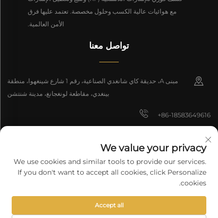
مع هوائيات عالية الكسب وحلول مخصصة. تعتمد عليها فرق
الأمن العالمية.
تواصل معنا
مبنى A، حديقة كاي شانغدي الصناعية، رقم 1 شارع شينغهوا، منطقة
بينغدي، مقاطعة لونغجانغ، مدينة شنتشن
+86-18583649616
[email protected]
We value your privacy
8618165761396
We use cookies and similar tools to provide our services.
If you don't want to accept all cookies, click Personalize
cookies.
جميع الحقوق محفوظة © 2025 شركة شنتشن لونغيوان للتكنولوجيا المحدودة.
Accept all
سياسة الخصوصية