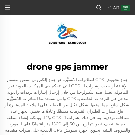
AR
drone gps jammer
جهاز تشويش GPS للطائرات المُسيَّرة هو جهاز إلكتروني متطور مصمم
لإعاقة أو حجب إشارات الـ GPS التي تتحكم في المركبات الجوية غير
المأهولة. تعمل هذه التكنولوجيا من خلال إرسال إشارات ترددات راديوية
تتدخل في الترددات الخاصة بـ GPS والتي تستخدمها الطائرات المُسيَّرة
بشكل شائع، مما يمنعها بشكل فعّال من الحفاظ على الملاحة المستقرة أو
اتباع مسارات الطيران المُبرمجة مسبقًا. وعادةً ما يغطي الجهاز عدة
نطاقات ترددية، بما في ذلك إشارات GPS L1 وL2، ويمكنه إنشاء منطقة
حماية بنصف قطر يتراوح بين 50 إلى 1500 متر اعتمادًا على النموذج
والظروف البيئية. تحتوي أجهزة تشويش GPS الحديثة على ميزات متقدمة