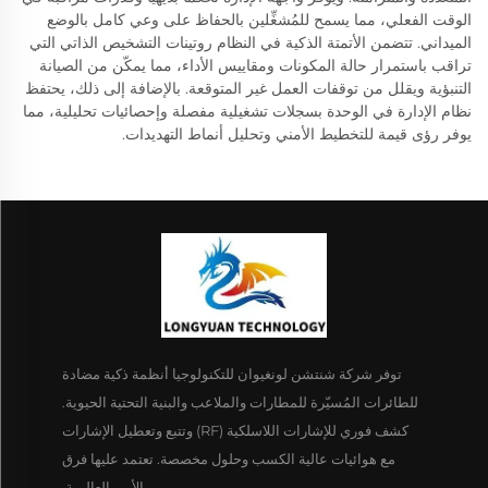
الوقت الفعلي، مما يسمح للمُشغِّلين بالحفاظ على وعي كامل بالوضع
الميداني. تتضمن الأتمتة الذكية في النظام روتينات التشخيص الذاتي التي
تراقب باستمرار حالة المكونات ومقاييس الأداء، مما يمكّن من الصيانة
التنبؤية ويقلل من توقفات العمل غير المتوقعة. بالإضافة إلى ذلك، يحتفظ
نظام الإدارة في الوحدة بسجلات تشغيلية مفصلة وإحصائيات تحليلية، مما
يوفر رؤى قيمة للتخطيط الأمني وتحليل أنماط التهديدات.
توفر شركة شنتشن لونغيوان للتكنولوجيا أنظمة ذكية مضادة
للطائرات المُسيّرة للمطارات والملاعب والبنية التحتية الحيوية.
كشف فوري للإشارات اللاسلكية (RF) وتتبع وتعطيل الإشارات
مع هوائيات عالية الكسب وحلول مخصصة. تعتمد عليها فرق
الأمن العالمية.