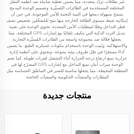
عبر نطاقات تردّد متعددة، مما يضمن تغطية شاملة ضد أنظمة التنقل
المختلفة المستخدمة في الطائرات المُسيَّرة. وتصميم الوحدة المدمج
يسمح بسهولة دمجها في البنية التحتية للأمن الموجودة، في حين أن
إمكانية ضبط مستوى الطاقة الخارجة منها تتيح للمُشغّلين تخصيص نصف
قطر التداخل وفقًا لمتطلبات الأمن المحددة. تحتوي الوحدة على تقنية
تبديل التردد الذكية التي تتكيف تلقائيًا مع إشارات GPS المختلفة، مما
يجعلها فعّالة ضد مجموعة واسعة من الطائرات المُسيَّرة التجارية
والاستهلاكية. وبُنيت الوحدة باستخدام مكونات عسكرية الصُنع، ما يضمن
أداءً مستقرًا في ظل ظروف بيئية متنوعة، وتحتوي على أنظمة إدارة
حرارية تمنع ارتفاع درجة الحرارة أثناء التشغيل لفترات طويلة. كما تضم
الوحدة ميزات أمان تمنع التداخل مع إشارات GPS المصرّح لها في
المنطقة المحيطة، مما يجعلها مناسبة للنشر في المناطق الحساسة مثل
المطارات والمنشآت الحكومية والمنشآت الخاصة.
منتجات جديدة