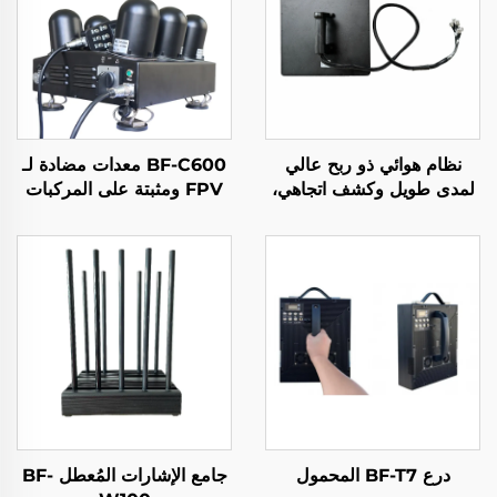
نظام هوائي ذو ربح عالي
BF-C600 معدات مضادة لـ
لمدى طويل وكشف اتجاهي،
FPV ومثبتة على المركبات
جهاز مزعج لإشارات الراديو
لمكافحة الطائرات المُسيّرة
المضاد للطائرات بدون طيار،
درع ترددي فعال، إشارات
الطائرات بدون طيار UAV
درع BF-T7 المحمول
جامع الإشارات المُعطل BF-