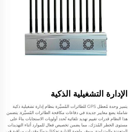
الإدارة التشغيلية الذكية
يتميز وحدة مُعطل GPS للطائرات المُسيَّرة بنظام إدارة تشغيلية ذكية
شاملة يضع معايير جديدة في دفاعات مكافحة الطائرات المُسيَّرة. يتضمن
هذا النظام قدرات تقييم تهديد تلقائية تُحدد أولويات الاستجابات بناءً على
مستوى الخطر المُدرَك، مما يضمن تخصيص فعال للموارد أثناء التهديدات
المتعددة والمتزامنة. ويوفر واجهة الإدارة تحكمًا بديهيًا وقدرات مراقبة في