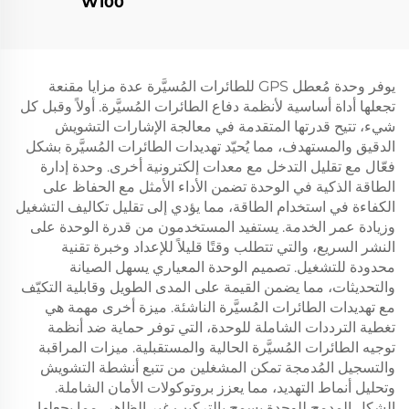
W100
يوفر وحدة مُعطل GPS للطائرات المُسيَّرة عدة مزايا مقنعة
تجعلها أداة أساسية لأنظمة دفاع الطائرات المُسيَّرة. أولاً وقبل كل
شيء، تتيح قدرتها المتقدمة في معالجة الإشارات التشويش
الدقيق والمستهدف، مما يُحيّد تهديدات الطائرات المُسيَّرة بشكل
فعّال مع تقليل التدخل مع معدات إلكترونية أخرى. وحدة إدارة
الطاقة الذكية في الوحدة تضمن الأداء الأمثل مع الحفاظ على
الكفاءة في استخدام الطاقة، مما يؤدي إلى تقليل تكاليف التشغيل
وزيادة عمر الخدمة. يستفيد المستخدمون من قدرة الوحدة على
النشر السريع، والتي تتطلب وقتًا قليلاً للإعداد وخبرة تقنية
محدودة للتشغيل. تصميم الوحدة المعياري يسهل الصيانة
والتحديثات، مما يضمن القيمة على المدى الطويل وقابلية التكيّف
مع تهديدات الطائرات المُسيَّرة الناشئة. ميزة أخرى مهمة هي
تغطية الترددات الشاملة للوحدة، التي توفر حماية ضد أنظمة
توجيه الطائرات المُسيَّرة الحالية والمستقبلية. ميزات المراقبة
والتسجيل المُدمجة تمكن المشغلين من تتبع أنشطة التشويش
وتحليل أنماط التهديد، مما يعزز بروتوكولات الأمان الشاملة.
الشكل المدمج للوحدة يسمح بالتركيب غير الظاهر، مما يجعلها