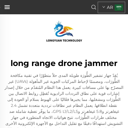
AR
long range drone jammer
يُعَدّ جهاز تشفير الطُّورَة طويلة المدى حلاً متطوّرًا في تقنية مكافحة
الطُّورَات، ومصممًا لإحباط المركبات الجوية غير المأهولة (UAVs) غير
المصرّح بها على مسافات كبيرة. يعمل هذا النظام المُتقدّم من خلال إصدار
إشارات قوية على نطاق الترددات الراديوية تُعَطِل روابط الاتصال بين
الطُّورَات ومشغليها، مما يجبرها فعّاليًا على الهبوط بسلام أو العودة إلى
نقطة انطلاقها. يعمل النظام عبر نطاقات ترددية متعددة تشمل 2.4
غيغاهرتز و5.8 غيغاهرتز وGPS L1/L2/L5، ما يوفّر تغطية شاملة ضد
مختلف طرازات الطُّورَات. تتيح هوائيات الاتجاه المتطورة في جهاز
التشويش استهدافًا دقيقًا مع تقليل التداخل مع الأجهزة الإلكترونية الأخرى