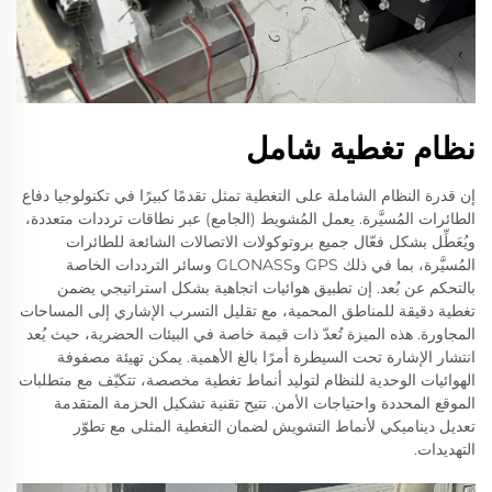
نظام تغطية شامل
إن قدرة النظام الشاملة على التغطية تمثل تقدمًا كبيرًا في تكنولوجيا دفاع
الطائرات المُسيَّرة. يعمل المُشويط (الجامع) عبر نطاقات ترددات متعددة،
ويُعَطِّل بشكل فعّال جميع بروتوكولات الاتصالات الشائعة للطائرات
المُسيَّرة، بما في ذلك GPS وGLONASS وسائر الترددات الخاصة
بالتحكم عن بُعد. إن تطبيق هوائيات اتجاهية بشكل استراتيجي يضمن
تغطية دقيقة للمناطق المحمية، مع تقليل التسرب الإشاري إلى المساحات
المجاورة. هذه الميزة تُعدّ ذات قيمة خاصة في البيئات الحضرية، حيث يُعد
انتشار الإشارة تحت السيطرة أمرًا بالغ الأهمية. يمكن تهيئة مصفوفة
الهوائيات الوحدية للنظام لتوليد أنماط تغطية مخصصة، تتكيّف مع متطلبات
الموقع المحددة واحتياجات الأمن. تتيح تقنية تشكيل الحزمة المتقدمة
تعديل ديناميكي لأنماط التشويش لضمان التغطية المثلى مع تطوّر
التهديدات.