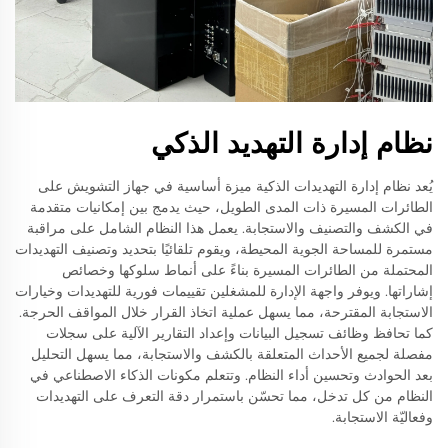
نظام إدارة التهديد الذكي
يُعد نظام إدارة التهديدات الذكية ميزة أساسية في جهاز التشويش على
الطائرات المسيرة ذات المدى الطويل، حيث يدمج بين إمكانيات متقدمة
في الكشف والتصنيف والاستجابة. يعمل هذا النظام الشامل على مراقبة
مستمرة للمساحة الجوية المحيطة، ويقوم تلقائيًا بتحديد وتصنيف التهديدات
المحتملة من الطائرات المسيرة بناءً على أنماط سلوكها وخصائص
إشاراتها. ويوفر واجهة الإدارة للمشغلين تقييمات فورية للتهديدات وخيارات
الاستجابة المقترحة، مما يسهل عملية اتخاذ القرار خلال المواقف الحرجة.
كما تحافظ وظائف تسجيل البيانات وإعداد التقارير الآلية على سجلات
مفصلة لجميع الأحداث المتعلقة بالكشف والاستجابة، مما يسهل التحليل
بعد الحوادث وتحسين أداء النظام. وتتعلم مكونات الذكاء الاصطناعي في
النظام من كل تدخل، مما تحسّن باستمرار دقة التعرف على التهديدات
وفعاليّة الاستجابة.