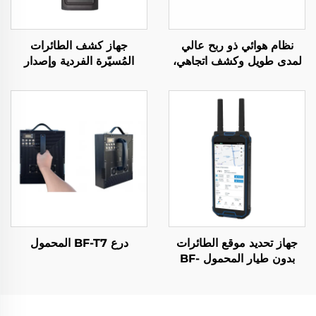
نظام هوائي ذو ربح عالي
جهاز كشف الطائرات
لمدى طويل وكشف اتجاهي،
المُسيّرة الفردية وإصدار
جهاز مزعج لإشارات الراديو
الإنذار المبكر
المضاد للطائرات بدون طيار،
درع ترددي فعال، إشارات
الطائرات بدون طيار UAV
جهاز تحديد موقع الطائرات
درع BF-T7 المحمول
بدون طيار المحمول BF-
H2L