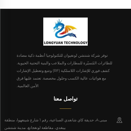
توفر شركة شنتشن لونغيوان للتكنولوجيا أنظمة ذكية مضادة
للطائرات المُسيّرة للمطارات والملاعب والبنية التحتية الحيوية.
كشف فوري للإشارات اللاسلكية (RF) وتتبع وتعطيل الإشارات
مع هوائيات عالية الكسب وحلول مخصصة. تعتمد عليها فرق
الأمن العالمية.
تواصل معنا
مبنى A، حديقة كاي شانغدي الصناعية، رقم 1 شارع شينغهوا، منطقة
بينغدي، مقاطعة لونغجانغ، مدينة شنتشن