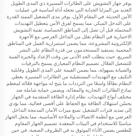
يوفر جهاز التشويش على الطائرات المسيرة ذي المدى الطويل
العديد من المزايا الجذابة التي تجعله أداة أساسية في عمليات
الأمن الحديثة. في المقام الأول، يوفر مدى التشغيل الممتد القدرة
على التدخل المبكر، مما يسمح لفرق الأمن بتعطيل التهديدات
المحتملة قبل أن تصل إلى المناطق الحساسة. تقنية التشويش
الاختيارية في النظام تقلل من التداخل العرضي مع الأجهزة
الإلكترونية المشروعة، مما يضمن استمرارية العمل في المناطق
المحمية. يستفيد المستخدمون من قدرة النظام على النشر
السريع، حيث يتطلب الحد الأدنى من وقت الإعداد والخبرة الفنية
للتشغيل الفعّال. تصميم النظام المعياري يسمح بالترقيات
والصيانة بسهولة، مما يضمن القيمة على المدى الطويل وقابلية
التكيف مع التهديدات المستقبلية من الطائرات المسيرة. يغطي
النظام نطاقًا واسعًا من الترددات ما يتيح له مواجهة فعّالة لمعظم
نماذج الطائرات التجارية والمعدّلة، ويضمن حماية شاملة ضد
مختلف أنواع التهديدات. نظام إدارة الطاقة المتقدمة في الجهاز
يحسّن استهلاك الطاقة مع الحفاظ على أقصى فعالية، مما يؤدي
إلى تمديد فترات التشغيل. تمنع ميزات الأمان المدمجة التداخل
العرضي مع أنظمة الاتصالات والملاحة الأساسية، مما يجعل الجهاز
مناسبًا للاستخدام في البيئات المعقدة. تصميم الجهاز المقاوم
للطقس يضمن الأداء الموثوق به في الظروف الصعبة، في حين