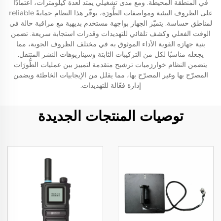
في المنطقة المحيطة. ومع مدى تشغيلي يمتد لعدة كيلومترات، اعتمادًا
على الظروف البيئية ومواصفات الطُّورَة، يوفّر هذا النظام حمايةً reliable
لمناطق حساسة. يتميّز الجهاز بواجهة مستخدم بديهية مع مراقبة حالة في
الوقت الفعلي وكشف تلقائي للتهديدات وقدرات استجابة سريعة. تضمن
بنية جهازه القوية الأداء الموثوق به في مختلف الظروف الجوية، مما
يجعله مناسبًا لكل من التركيبات الثابتة وسيناريوهات النشر المتنقل.
يتضمن النظام خوارزميات ترشيح متقدمة لتمييز بين عمليات الطُّورَات
المصرّح بها وغير المصرّح بها، مما يقلل من الإيجابيات الخاطئة ويضمن
إدارة فعّالة للتهديدات.
توصيات المنتجات الجديدة