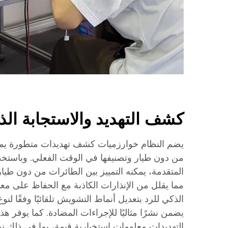
كشف التهديد والاستجابة الذ
يضم النظام خوارزميات كشف تهديدات متطورة يمكنه
من دون طيار وتصنيفها في الوقت الفعلي. وباستخدا
المتقدمة، يمكنه التمييز بين الطائرات من دون طيار
مما يقلل من الإنذارات الكاذبة مع الحفاظ على معايي
الذكي للرد بتعديل أنماط التشويش تلقائيًا وفقًا لنو
يضمن نشرًا مثاليًا للإجراءات المضادة. كما يوفر ه
التهديدات معلومات استخبارية قيمة، بما في ذلك ن