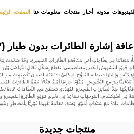
لفيديوهات
مدونة
أخبار
منتجات
معلومات عنا
الصفحة الرئيس
عاقة إشارة الطائرات بدون طيار (UAV)
ّ تِقْنِيَّةُ تَشْوِيشِ إِشَارَاتِ الطَّائِرَاتِ المُسِيرَةِ (UAV) حَلًّا مُتَقَدِّمًا فِي نِظَامِاتِ أَمْنِ مُكَافَحَةِ الطَّائِرَاتِ المُس
ِشَارَاتٍ قَوِيَّةٍ لِلتَّشْوِيشِ الكهرومغناطيسي، تَقْطَعُ بِشَكْلٍ فَعَّالٍ التَّوَاصُلَ بَيْنَ الطَّائ
مَجَالٍ مُتَعَدِّدٍ مِنَ التَّرْدُدَاتِ، مِنْهَا 2.4 غِيغَاهِيرْتْسَ وَ5.8 غِيغَا
ءُمِيًّا بِبَرَامِجِ التَّشْوِيشِ، مُكَوِّنًا حِزَامًا أَمْنِيًّا فَعَّالًا. تَضُمُّ الطَّائِرَاتُ المُسِيرَ
ِيَّتِهَا ضِدَّ الطَّائِرَاتِ المُسِيرَةِ المُهَدِّدَةِ. تَتَضَمَّنُ هَذِهِ النِّظَامَاتُ عَادَةً تَصْمِيم
ِّمَةً فِي اسْتِكْشَافِ المَوْجِهَاتِ تَسَاعِدُ فِي تَحْدِيدِ مَوْقِعِ الطَّائِرَةِ المُسِيرَةِ وَمُعَمِ
ّظَامَاتُ عَادَةً مَعَ شَبَكَاتٍ أَمْنِيَّةٍ أَوْسَعَ، مُقَدِّمَةً تَقْيِيمًا فَوْرِيًّا لِلْمَخَاطِرِ وَتَنْس
منتجات جديدة