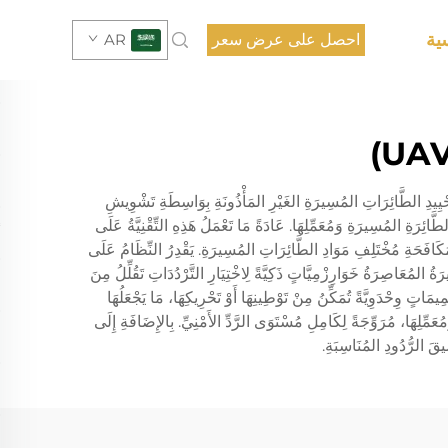
ية
احصل على عرض سعر
AR
ِيرَةِ، وَقَدْ صُمِّمَتْ لِتَحْيِيدِ الطَّائِرَاتِ المُسِيرَةِ الغَيْرِ المَأْذُونَةِ بِوَاسِطَةِ تَشْوِيشِ
ِرَةِ المُسِيرَةِ وَمُعَمِّلِهَا. عَادَةً مَا تَعْمَلُ هَذِهِ التِّقْنِيَّةُ عَلَى
هِيرْتْسَ وَإِشَارَاتِ نِظَامِ التَّمَوُّجِ المَكَانِيِّ (GPS)، لِضَمَانِ تَغْطِيَةٍ شَامِلَةٍ لِمُكَافَحَةِ مُخْتَلِفِ مَوَادِ الطَّائِرَاتِ المُسِيرَةِ. يَقْدِرُ النِّظَامُ عَلَى
ةُ المُعَاصِرَةُ خَوَارِزْمِيَّاتٍ ذَكِيَّةً لِاخْتِيَارِ التَّرْدُدَاتِ تَقُلِّلُ مِنَ
َاتٍ وِحْدَوِيَّةً تُمَكِّنُ مِنْ تَوْطِينِهَا أَوْ تَحْرِيكِهَا، مَا يَجْعَلُهَا
ّلِهَا، مُرَوِّجَةً لِكَامِلِ مُسْتَوَى الرَّدِّ الأَمْنِيِّ. بِالإِضَافَةِ إِلَى
ِيقَ الرُّدُودِ المُنَاسِبَةِ.