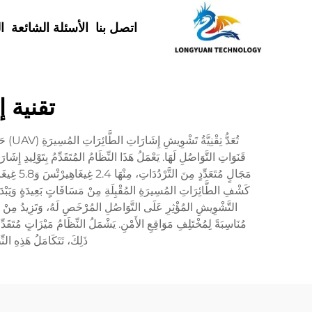
اتصل بنا
الأسئلة الشائعة
ا
تقنية إ
تُعَدُ
قَنَوَاتِ التَّوَاصُلِ لَهَا. يَعْمَلُ هَذَا النِّظَامُ المُتَقَدِّمُ بِتَوْلِيدِ إ
كَشْفِ الطَّائِرَاتِ المُسِيرَةِ المُقْبِلَةِ مِنْ مَسَافَاتٍ بَعِيدَةٍ وَيَبْدَأُ تَلَا
التَّشْوِيشِ المُؤْثِرِ عَلَى التَّوَاصُلِ المُرْخَصِ لَهُ، وَتَزِيدُ مِنْ فَعَّال
مُنَاسِبَةً لِمُخْتَلِفِ مَوَاقِعِ الأَمْنِ. يَشْمَلُ النِّظَامُ مَيْزَاتٍ مُتَقَد
ذَلِكَ، تَتَكَامَلُ هَذِهِ النِ