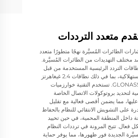
قدم متعدد الترددات
ت الطائرات المُسيَّرة نهجًا متطورًا متعدد
 مختلف التهديدات من الطائرات المُسيَّرة.
طاقات التردد الرئيسية المستخدمة من قبل
الطائرات المُسيَّرة التجارية والاستهلاكية، بما في ذلك نطاقات 2.4 غيغاهرتز
و5.8 غيغاهرتز وGPS L1/L2 وGLONASS. تستخدم التقنية خوارزميات
ية لتحديد بروتوكولات الاتصال الخاصة
 عليها، مما يضمن أقصى فعالية مع تقليل
درة على التشويش الانتقائي للنظام بالحفاظ
 داخل المنطقة المحمية، في حين تحييد
كل فعال. تتيح المرونة في ترددات النظام
سيَّرة الجديدة فور ظهورها، مما يوفر حماية