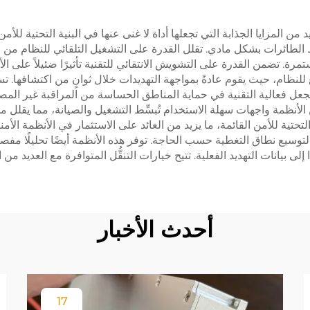
ية تشفير إشارات الطائرات المُسيَّرة (UAV) العديد من المزايا الجذابة التي تجعلها أداة لا غنى عنها 
قاط الطائرات بشكل مادي. تقلل القدرة على التشغيل التلقائي للنظام من
ة. تضمن القدرة على التشويش الانتقائي للتقنية تأثيرًا ضئيلاً على ال
تجعل فعالية التقنية في حماية المناطق الحساسة من المراقبة غير المص
 الأنظمة واجهات سهلة الاستخدام تُبسِّط التشغيل والصيانة، مما يقلل 
تية للأمن القائمة، ما يزيد من العائد على الاستثمار في الأنظمة الأمني
توسيع نطاق التغطية حسب الحاجة. توفر هذه الأنظمة أيضًا تحليلًا مف
ى بيانات التهديد الفعلية. تتيح خيارات التنقُّل المتوافرة مع العديد من ا
أحدث الأخبار
17