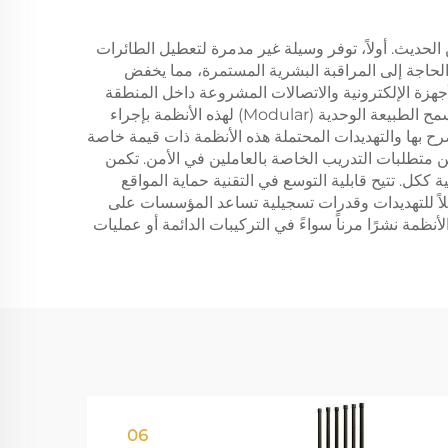
في البنية التحتية للأمن الحديث. أولاً، توفر وسيلة غير مدمرة لتعطيل الطائرات
 الحاجة إلى المراقبة البشرية المستمرة، مما يخفض
أجهزة الإلكترونية والاتصالات المشروعة داخل المنطقة
المحمية. يستفيد المستخدمون من وقت الاستجابة السريع للنظام، حيث يقوم عادةً بمواجهة التهديدات خلال ثوانٍ من اكتشافها. تسمح الطبيعة الوحدية (Modular) لهذه الأنظمة بإجراء
رح بها والتهديدات المحتملة هذه الأنظمة ذات قيمة خاصة
من متطلبات التدريب الخاصة بالعاملين في الأمن. تكمن
ة ككل. تتيح قابلية التوسع في التقنية حماية المواقع
صلاً للتهديدات وقدرات تسجيلية تساعد المؤسسات على
لأنظمة نشرًا مرناً سواءً في التركيبات الدائمة أو عمليات
06