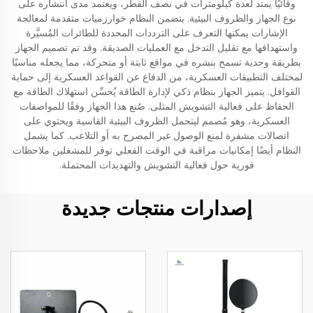
وقائيًا يمتد لعدة كيلومترات في نصف القطر، ويعتمد مدى انتشاره على
نوع الجهاز والظروف البيئية. يتضمن النظام خوارزميات متقدمة لمعالجة
الإشارات يمكنها التعرف على الترددات المحددة للطائرات المُسيَّرة
واستهدافها مع تقليل التدخل مع العمليات الصديقة. وقد تم تصميم الجهاز
بطريقة وحدية تسمح بنشره في مواقع ثابتة أو متحركة، مما يجعله مناسبًا
لمختلف التطبيقات العسكرية، من الدفاع عن القواعد العسكرية إلى حماية
القوافل. يتميز الجهاز بنظام ذكي لإدارة الطاقة يُحسِّن استهلاك الطاقة مع
الحفاظ على فعالية التشويش المثلى. صُنع هذا الجهاز وفقًا للمواصفات
العسكرية، وهو مُصمم ليتحمل الظروف البيئية القاسية ويحتوي على
اتصالات مشفرة لمنع الوصول غير المصرح به أو التلاعب. كما يشمل
النظام أيضًا إمكانيات مراقبة في الوقت الفعلي توفر للمشغلين ملاحظات
فورية حول فعالية التشويش والتهديدات المحتملة.
إصدارات منتجات جديدة