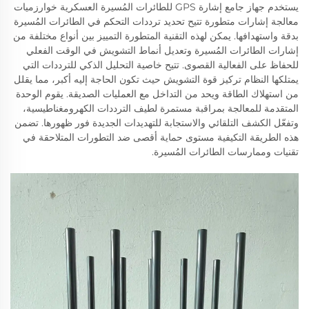
يستخدم جهاز جامع إشارة GPS للطائرات المُسيرة العسكرية خوارزميات
معالجة إشارات متطورة تتيح تحديد ترددات التحكم في الطائرات المُسيرة
بدقة واستهدافها. يمكن لهذه التقنية المتطورة التمييز بين أنواع مختلفة من
إشارات الطائرات المُسيرة وتعديل أنماط التشويش في الوقت الفعلي
للحفاظ على الفعالية القصوى. تتيح خاصية التحليل الذكي للترددات التي
يمتلكها النظام تركيز قوة التشويش حيث تكون الحاجة إليه أكبر، مما يقلل
من استهلاك الطاقة ويحد من التداخل مع العمليات الصديقة. يقوم الوحدة
المتقدمة للمعالجة بمراقبة مستمرة لطيف الترددات الكهرومغناطيسية،
وتفعّل الكشف التلقائي والاستجابة للتهديدات الجديدة فور ظهورها. تضمن
هذه الطريقة التكيفية مستوى حماية أقصى ضد التطورات المتلاحقة في
تقنيات وممارسات الطائرات المُسيرة.