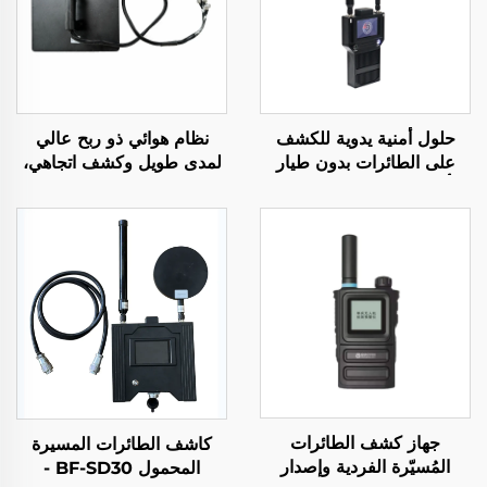
حلول أمنية يدوية للكشف
نظام هوائي ذو ربح عالي
على الطائرات بدون طيار
لمدى طويل وكشف اتجاهي،
لتأمين المحيط الأمني حلول
جهاز مزعج لإشارات الراديو
الكشف عن الإشارات طويلة
المضاد للطائرات بدون طيار،
المدى المحمولة لكشف
درع ترددي فعال، إشارات
الطائرات بدون طيار من نوع
الطائرات بدون طيار UAV
FPV
جهاز كشف الطائرات
كاشف الطائرات المسيرة
المُسيّرة الفردية وإصدار
المحمول BF-SD30 -