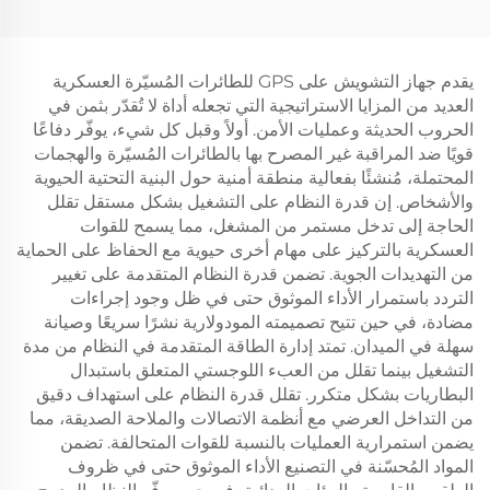
الإنذار المبكر
الإصدار المجمع
يقدم جهاز التشويش على GPS للطائرات المُسيّرة العسكرية
العديد من المزايا الاستراتيجية التي تجعله أداة لا تُقدّر بثمن في
الحروب الحديثة وعمليات الأمن. أولاً وقبل كل شيء، يوفّر دفاعًا
قويًا ضد المراقبة غير المصرح بها بالطائرات المُسيّرة والهجمات
المحتملة، مُنشئًا بفعالية منطقة أمنية حول البنية التحتية الحيوية
والأشخاص. إن قدرة النظام على التشغيل بشكل مستقل تقلل
الحاجة إلى تدخل مستمر من المشغل، مما يسمح للقوات
العسكرية بالتركيز على مهام أخرى حيوية مع الحفاظ على الحماية
من التهديدات الجوية. تضمن قدرة النظام المتقدمة على تغيير
التردد باستمرار الأداء الموثوق حتى في ظل وجود إجراءات
مضادة، في حين تتيح تصميمته المودولارية نشرًا سريعًا وصيانة
سهلة في الميدان. تمتد إدارة الطاقة المتقدمة في النظام من مدة
التشغيل بينما تقلل من العبء اللوجستي المتعلق باستبدال
البطاريات بشكل متكرر. تقلل قدرة النظام على استهداف دقيق
من التداخل العرضي مع أنظمة الاتصالات والملاحة الصديقة، مما
يضمن استمرارية العمليات بالنسبة للقوات المتحالفة. تضمن
المواد المُحسّنة في التصنيع الأداء الموثوق حتى في ظروف