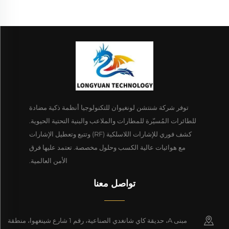
توفر شركة شنتشن لونغيوان للتكنولوجيا أنظمة ذكية مضادة
للطائرات المُسيّرة للمطارات والملاعب والبنية التحتية الحيوية.
كشف فوري للإشارات اللاسلكية (RF) وتتبع وتعطيل الإشارات
مع هوائيات عالية الكسب وحلول مخصصة. تعتمد عليها فرق
الأمن العالمية.
تواصل معنا
مبنى A، حديقة كاي شانغدي الصناعية، رقم 1 شارع شينغهوا، منطقة