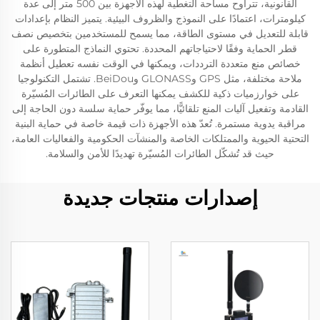
القانونية، تتراوح مساحة التغطية لهذه الأجهزة بين 500 متر إلى عدة
كيلومترات، اعتمادًا على النموذج والظروف البيئية. يتميز النظام بإعدادات
قابلة للتعديل في مستوى الطاقة، مما يسمح للمستخدمين بتخصيص نصف
قطر الحماية وفقًا لاحتياجاتهم المحددة. تحتوي النماذج المتطورة على
خصائص منع متعددة الترددات، ويمكنها في الوقت نفسه تعطيل أنظمة
ملاحة مختلفة، مثل GPS وGLONASS وBeiDou. تشتمل التكنولوجيا
على خوارزميات ذكية للكشف يمكنها التعرف على الطائرات المُسيّرة
القادمة وتفعيل آليات المنع تلقائيًّا، مما يوفّر حماية سلسة دون الحاجة إلى
مراقبة يدوية مستمرة. تُعدّ هذه الأجهزة ذات قيمة خاصة في حماية البنية
التحتية الحيوية والممتلكات الخاصة والمنشآت الحكومية والفعاليات العامة،
حيث قد تُشكّل الطائرات المُسيّرة تهديدًا للأمن والسلامة.
إصدارات منتجات جديدة