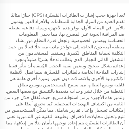
تُعد أجهزة حجب إشارات الطائرات المُسيّرة (GPS) خيارًا مثاليًا
تقدم العديد من المزايا الجذابة للمنظمات والأفراد الذين يهتمون
بالأمن. في المقام الأول، توفر هذه الأجهزة وسيلة دفاعية نشطة
ضد المراقبة الجوية غير المصرح بها، مما يحمي المعلومات
الحساسة ويضمن الخصوصية. وتجعل قدرة النظام من إنشاء
منطقة آمنة دون الحاجة إلى حواجز مادية منه حلًا فعالًا من حيث
التكلفة لحماية المناطق الكبيرة. ويستفيد المستخدمون من
التشغيل الذاتي للجهاز، الذي يتطلب تدخلًا بشريًا ضئيلاً بمجرد
إعداده بشكل صحيح. وتضمن تقنية الحجب المُنتقاة أن تتأثر فقط
إشارات الملاحة الخاصة بالطائرات المُسيّرة، بينما تظل الأنظمة
الإلكترونية الأخرى والاتصالات دون تغيير. وميزة أخرى هامة هي
قابلية توسيع النظام، مما يسمح للمستخدمين بتوسيع نطاق
التغطية من خلال نشر وحدات متعددة بالتنسيق مع بعضها البعض.
وتتميز هذه الأجهزة بزمن استجابة سريع، حيث تُفعّل خلال جزء من
الثانية من اكتشاف التهديدات المحتملة. كما تحتوي أيضًا على
إمكانيات تسجيل وإعداد تقارير شاملة، مما يمكّن المستخدمين من
تتبع وتحليل محاولات الاختراق. وطبيعة التقنية غير التدميرية تعني
أن الطائرات المُسيّرة يتم إعادة توجيهها بأمان بدلًا من إتلافها، مما