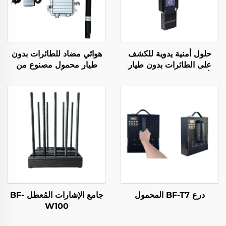
حلول أمنية يدوية للكشف
هوائي مضاد للطائرات بدون
على الطائرات بدون طيار
طيار محمول مصنوع من
لتأمين المحيط الأمني حلول
قطعة صب ألمنيومي بقدرة
الكشف عن الإشارات طويلة
50 واط 900 - 1000
المدى المحمولة لكشف
ميغاهرتز
الطائرات بدون طيار من نوع
FPV
درع BF-T7 المحمول
جامع الإشارات المُعطل BF-
W100