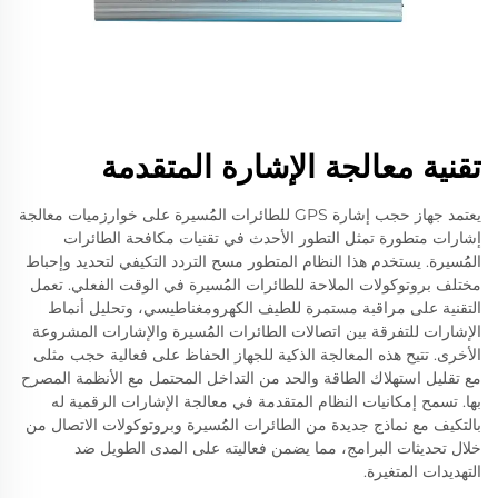
تقنية معالجة الإشارة المتقدمة
يعتمد جهاز حجب إشارة GPS للطائرات المُُسيرة على خوارزميات معالجة
إشارات متطورة تمثل التطور الأحدث في تقنيات مكافحة الطائرات
المُُسيرة. يستخدم هذا النظام المتطور مسح التردد التكيفي لتحديد وإحباط
مختلف بروتوكولات الملاحة للطائرات المُُسيرة في الوقت الفعلي. تعمل
التقنية على مراقبة مستمرة للطيف الكهرومغناطيسي، وتحليل أنماط
الإشارات للتفرقة بين اتصالات الطائرات المُُسيرة والإشارات المشروعة
الأخرى. تتيح هذه المعالجة الذكية للجهاز الحفاظ على فعالية حجب مثلى
مع تقليل استهلاك الطاقة والحد من التداخل المحتمل مع الأنظمة المصرح
بها. تسمح إمكانيات النظام المتقدمة في معالجة الإشارات الرقمية له
بالتكيف مع نماذج جديدة من الطائرات المُُسيرة وبروتوكولات الاتصال من
خلال تحديثات البرامج، مما يضمن فعاليته على المدى الطويل ضد
التهديدات المتغيرة.