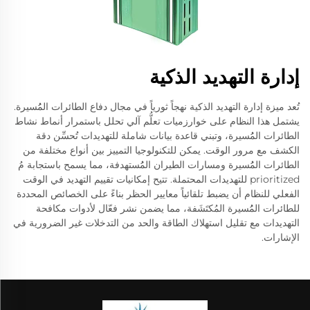
إدارة التهديد الذكية
تُعد ميزة إدارة التهديد الذكية نهجاً ثورياً في مجال دفاع الطائرات المُُسيرة.
يشتمل هذا النظام على خوارزميات تعلُّم آلي تحلل باستمرار أنماط نشاط
الطائرات المُُسيرة، وتبني قاعدة بيانات شاملة للتهديدات تُحسِّن دقة
الكشف مع مرور الوقت. يمكن للتكنولوجيا التمييز بين أنواع مختلفة من
الطائرات المُُسيرة ومسارات الطيران المُُستهدفة، مما يسمح باستجابة مُ
prioritized للتهديدات المحتملة. تتيح إمكانيات تقييم التهديد في الوقت
الفعلي للنظام أن يضبط تلقائياً معايير الحظر بناءً على الخصائص المحددة
للطائرات المُُسيرة المُكتَشَفة، مما يضمن نشر فعّال لأدوات مكافحة
التهديدات مع تقليل استهلاك الطاقة والحد من التدخلات غير الضرورية في
الإشارات.