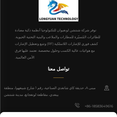
توفر شركة شنتشن لونغيوان للتكنولوجيا أنظمة ذكية مضادة
للطائرات المُسيّرة للمطارات والملاعب والبنية التحتية الحيوية.
كشف فوري للإشارات اللاسلكية (RF) وتتبع وتعطيل الإشارات
مع هوائيات عالية الكسب وحلول مخصصة. تعتمد عليها فرق
الأمن العالمية.
تواصل معنا
مبنى A، حديقة كاي شانغدي الصناعية، رقم 1 شارع شينغهوا، منطقة
بينغدي، مقاطعة لونغجانغ، مدينة شنتشن
+86-18583649616
[email protected]