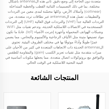
متعددة دون الحاجة إلى وضع دقيق. تأتي هذه الantennas بأشكال
مختلفة، بما في ذلك التصميمات الثنائية القطب والخطية المتداخلة
(collinear) وأسلاك الأرض، وكلها محسّنة لمدى معين من الترددات
والتطبيقات. تعمل هذه الantennas عبر نطاقات تردد متعددة، من
الترددات العالية جداً (VHF) والترددات فوق العالية (UHF) إلى الترددات
المستخدمة في الاتصالات اللاسلكية الحديثة، وتدعم تقنيات مثل WiFi
وشبكات الهواتف المحمولة وأجهزة إنترنت الأشياء (IoT). عادةً ما تكون
مواد تصنيعها متينة مثل الألياف الزجاجية والألمنيوم والنحاس، مما يضمن
عمرًا طويلًا وأداءً موثوقًا بها في مختلف الظروف البيئية. تحتوي
الantennas الحديثة ذات الاتجاهات المتعددة في كثير من الأحيان على
ميزات متقدمة مثل تقنيات تعزيز الكسب (gain) والمقاومة للطقس
والتوافق مع بروتوكولات اتصال متعددة، مما يجعلها مكونات أساسية في
البنية التحتية اللاسلكية في الوقت الحالي.
المنتجات الشائعة