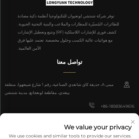
توفر شركة شنتشن لونغيوان للتكنولوجيا أنظمة ذكية مضادة
للطائرات المُسيّرة للمطارات والملاعب والبنية التحتية الحيوية.
كشف فوري للإشارات اللاسلكية (RF) وتتبع وتعطيل الإشارات
مع هوائيات عالية الكسب وحلول مخصصة. تعتمد عليها فرق
الأمن العالمية.
تواصل معنا
مبنى A، حديقة كاي شانغدي الصناعية، رقم 1 شارع شينغهوا، منطقة
بينغدي، مقاطعة لونغجانغ، مدينة شنتشن
+86-18583649616
[email protected]
We value your privacy
8618165761396
We use cookies and similar tools to provide our services.