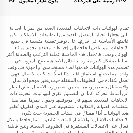
FPV ومثبتة على المركبات
بدون طيار المحمول BF-
لمكافحة الطائرات المُسيّرة
H2L
تقدم الهوائيات ذات الاتجاهات المتعددة العديد من المزايا الجذابة
التي تجعلها الخيار المفضل للعديد من التطبيقات اللاسلكية. تكمن
فائدتها الأساسية في قدرتها على توفير تغطية متسقة في جميع
الاتجاهات، مما يلغي الحاجة إلى إجراءات معقدة لتحديد موقع
الهوائي ومحاذاة. تجعل هذه الخاصية عملية التركيب والصيانة أكثر
بساطة بشكل كبير مقارنة بالبدائل الاتجاهية. تتيح المرونة في
تصميم هذه الهوائيات خدمتها لعدة مستخدمين أو أجهزة في وقت
واحد، مما يجعلها استثمارًا اقتصاديًا فعالًا لشبكات الاتصال. فهي
تعمل بكفاءة في التطبيقات المتنقلة حيث يتغير موقع الإرسال
والاستقبال باستمرار، مما يضمن استمرارية الاتصال بغض النظر
عن أنماط الحركة. كما أن التصميم القوي للهوائيات الحديثة ذات
الاتجاهات المتعددة يسهم في موثوقيتها وطول عمرها، مما يقلل
متطلبات الصيانة والتكاليف التشغيلية على المدى الطويل. تُظهر
هذه الهوائيات أداءً ممتازًا في البيئات الحضرية حيث تكون
الانعكاسات الإشارية والانتشار المتعدد شائعين، مما يحافظ بشكل
فعال على الاتصالات المستقرة في الظروف الصعبة. وتتيح قابلية
التوسع الخاصة بها توسيع الشبكة بسهولة، حيث يمكن توصيل