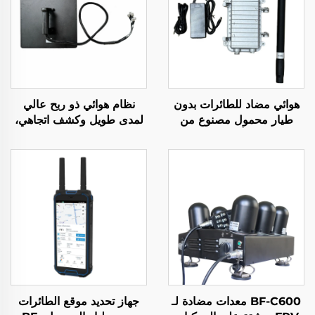
هوائي مضاد للطائرات بدون
نظام هوائي ذو ربح عالي
طيار محمول مصنوع من
لمدى طويل وكشف اتجاهي،
قطعة صب ألمنيومي بقدرة
جهاز مزعج لإشارات الراديو
50 واط 900 - 1000
المضاد للطائرات بدون طيار،
ميغاهرتز
درع ترددي فعال، إشارات
الطائرات بدون طيار UAV
BF-C600 معدات مضادة لـ
جهاز تحديد موقع الطائرات