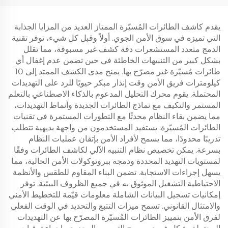
يقدم كاشف الطائرات المُسيّرة الممتاز العديد من المزايا الجذابة
التي تميزه في سوق الأمن الجوي. أولاً وقبل كل شيء، توفر تقنية
الدمج متعدد المستشعرات دقة كشف غير مسبوقة، مما تقلل
بشكل كبير من التنبيهات الخاطئة في حين تضمن عدم إغفال أي
طائرات مُسيّرة غير مصرّح بها. يمنح مدى الكشف الممتد إلى 10
كيلومترات فريق الأمن وقت إنذار مبكر حيويًا للرد على التهديدات
المحتملة. يقوم محرك التحليل المدعوم بالذكاء الاصطناعي بالتعلم
المستمر والتكيف مع نماذج الطائرات الجديدة وأنماط التهديدات،
مما يضمن بقاء النظام محدثًا مع التطورات المستمرة في تقنيات
الطائرات المُسيّرة. يستفيد المستخدمون من واجهة بديهية تتطلب
تدريبًا محدودًا، مما يسمح لأفراد الأمن بإتقان عمليات النظام
بسرعة. يمكن تخصيص نظام التنبيه الآلي لكاشف الطائرات وفقًا
لمستويات التهديد المحددة ودمجه ببروتوكولات الأمن الحالية، مما
يسهل إجراءات الاستجابة. تضمن البناء المقاوم للطقس والأنظمة
الاحتياطية التشغيل الموثوق به في جميع الظروف البيئية. توفر
إمكانيات تسجيل البيانات الشاملة معلومات قيّمة للتخطيط الأمني
والامتثال القانوني. تسمح ميزات التتبع والتحديد في الوقت الفعلي
لفرق الأمن بتمييز الطائرات المُسيّرة المصرّح بها عن التهديدات