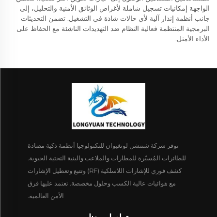
الواجهة إمكانيات تسجيل شاملة لأغراض الوثائق الأمنية والتحليل، إلى
جانب أنظمة إنذار آلية لأي حالات شاذة في التشغيل. تضمن التحديثات
البرمجية المنتظمة فعالية النظام ضد التهديدات الناشئة مع الحفاظ على
الأداء الأمثل.
توفر شركة شنتشن لونغيوان للتكنولوجيا أنظمة ذكية مضادة
للطائرات المُسيّرة للمطارات والملاعب والبنية التحتية الحيوية.
كشف فوري للإشارات اللاسلكية (RF) وتتبع وتعطيل الإشارات
مع هوائيات عالية الكسب وحلول مخصصة. تعتمد عليها فرق
الأمن العالمية.