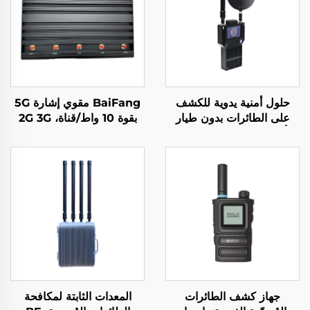
حلول أمنية يدوية للكشف
BaiFang مقوي إشارة 5G
على الطائرات بدون طيار
بقوة 10 واط/قناة، 2G 3G
لتأمين المحيط الأمني حلول
4G
الكشف عن الإشارات طويلة
المدى المحمولة لكشف
الطائرات بدون طيار من نوع
FPV
جهاز كشف الطائرات
المعدات الثابتة لمكافحة