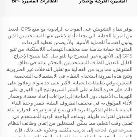
المُسيّرة الفردية وإصدار
الطائرات المُسيرة BF-
الإنذار المبكر
W400
يوفر نظام التشويش على الموجات الراديوية مع منع GPS العديد
من المزايا الجذابة التي تجعله أداة لا غنى عنها للمستخدمين الذين
يولون اهتماماً للحماية الأمنية. أولاً، يضمن تغطية الترددات
المتنوعة حماية شاملة ضد مختلف التهديدات اللاسلكية، من تتبع
GPS إلى الأجهزة غير المصرح بها للتواصل. كما يسمح الإخراج
القابل للتعديل للطاقة للمستخدمين بالتحكم بدقة في نطاق
التشويش، مما يزيد من الفعالية مع تقليل التدخلات غير الضرورية.
وتتيح هذه المرونة استخدام النظام في الاستعمالات الشخصية
الصغيرة وفي تطبيقات الحماية الأكبر على حد سواء. وعلاوة على
ذلك، فإن قدرة النظام على النشر السريع تتيح الرد الفوري على
التهديدات الأمنية، دون الحاجة إلى إجراءات إعداد معقدة. وضمان
الأداء الموثوق به في مختلف الظروف البيئية، تتميز وحدة البناء
المتينة بالنظام الذكي للتبريد الذي يمنع ارتفاع درجة الحرارة أثناء
التشغيل لفترات طويلة. ويساهم الواجهة الودية للمستخدم في
تقليل وقت التعلم، مما يمكّن المشغلين من إتقان وظائف النظام
بسرعة دون الحاجة إلى تدريب مكثف. وعلاوة على ذلك، فإن
التصميم الوحدوي للنظام يسهل الصيانة والتحديثات، مما يضمن