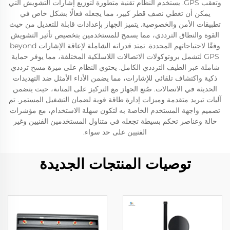
وتعقب GPS. يستخدم النظام تقنية متطورة لتوزيع إشارات التشويش التي
يمكن أن تغطي نصف قطر كبير، مما يجعله فعالًا بشكل خاص في
تطبيقات الأمن والخصوصية. يتميز الجهاز بإعدادات قابلة للتعديل من حيث
القوة والنطاق الترددي، مما يسمح للمستخدمين بتخصيص تأثير التشويش
وفقًا لاحتياجاتهم المحددة. تمتد قدراته الشاملة لإعاقة الإشارات beyond
GPS لتشمل بروتوكولات الاتصالات اللاسلكية المختلفة، مما يوفر حماية
شاملة عبر الطيف الترددي الكامل. يحتوي النظام على ميزة مسح ترددي
ذكية واكتشاف تلقائي للإشارات، مما يضمن الأداء الأمثل ضد التهديدات
الحديثة في الاتصالات. صُنع الجهاز مع التركيز على المتانة، حيث يتضمن
آليات تبريد متقدمة وميزات إدارة طاقة قوية لضمان التشغيل المستمر. تم
تصميم واجهة المستخدم الخاصة به لتكون سهلة الاستخدام، مع مؤشرات
حالة وعناصر تحكم بسيطة تجعله في متناول المستخدمين الفنيين وغير
الفنيين على حد سواء.
توصيات المنتجات الجديدة