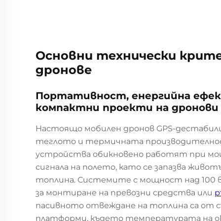
Основни технически крите
дронове
Портативност, енергийна ефек
компактни проекти на дронови
Настоящо мобилен дронов GPS-дестабили
теглото и термичната производително
устройства обикновено работят при мощ
сигнала на полето, като се запазва жив
топлина. Системите с мощност над 100 в
за монтиране на превозни средства или
р
пасивното отвеждане на топлина са от 
платформи, където температурата на о