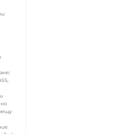
ни
а
т
ане;
SS,
ри
чно
срещу
ие: