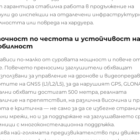
т гарантира стабилна работа в продължение на
ули до инспекции на отдалечени инфраструктур
лността или повреда на хардуера.
точност по честота и устойчивост н
мобилност
ависи по-малко от суровата мощност и повече о
не. Повечето преносими заглушители обхващат
използвани за управление на дронове и видеопредав
те на GNSS (L1/L2/L5), за да нарушият GPS, GLONA
идеални обхвати достигат 500 метра, реалната
личие на препятствия, на различна височина и п
а е критична — не само за да се избегне страни
лни мрежи, но и за поддържане на заглушаването 
мници с многоконстелационна поддръжка.
ява най-голямата предизвикателство при движен