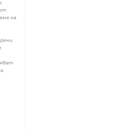
,
 от
еме на
ерени
е
ряват
а.