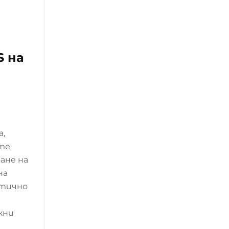
S на
а,
те
ане на
на
ктично
жни