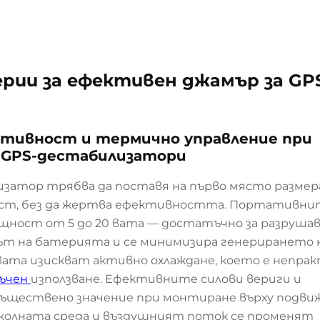
рии за ефективен джамър за GP
тивност и термично управление при
 GPS-дестабилизатори
затор трябва да поставя на първо място размер
ст, без да жертва ефективността. Портативни
ност от 5 до 20 вата — достатъчно за разрушав
отът на батерията и се минимизира генерирането 
ата изискват активно охлаждане, което е непра
ъчен
използване. Ефективните силови вериги и
съществено значение при монтиране върху подви
колната среда и въздушният поток се променят