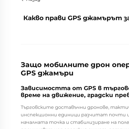
Какво прави GPS джамърът за
Защо мобилните дрон опер
GPS джамъри
Зависимостта от GPS в търговс
време на движение, градски пре
Търговските доставъчни дронове, такт
инспекционни единици разчитат почти изц
началната точка и стабилизиране на поле