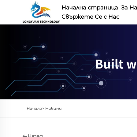
Начална страница
За Н
Свържете Се с Нас
Начало>
Новини
Назад