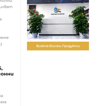
стични
силват
а
реме
з
Вижте Всички Продукти
,
ионни
на
аха