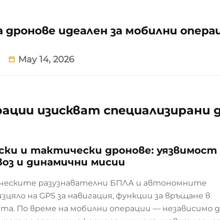
 дронове идеален за мобилни опера
May 14, 2026
ации изискват специализирани 
ки и тактически дронове: уязвимост
воз и динамични мисии
ическите разузнавателни БПЛА и автономните
яло на GPS за навигация, функции за връщане в
та. По време на мобилни операции — независимо 