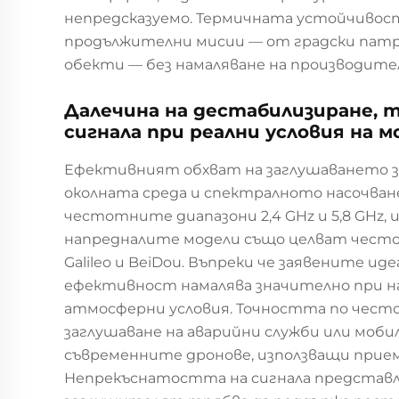
непредсказуемо. Термичната устойчивос
продължителни мисии — от градски патр
обекти — без намаляване на производите
Далечина на дестабилизиране, 
сигнала при реални условия на 
Ефективният обхват на заглушаването з
околната среда и спектралното насочва
честотните диапазони 2,4 GHz и 5,8 GHz, 
напредналите модели също целват честоти
Galileo и BeiDou. Въпреки че заявените 
ефективност намалява значително при на
атмосферни условия. Точността по честот
заглушаване на аварийни служби или моби
съвременните дронове, използващи прие
Непрекъснатостта на сигнала представл