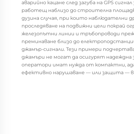
аварийно кацане след загуба на GPS сигна
работещ наблизо до строителна площадка.
дузина случая, при които наблюдателни д
проследяване на подвижни цели покрай ог
железопътни линии и тръбопроводи прежи
преминаване близо до електроподстанции
джамър-сигнали. Тези примери подчерта
джамъри не могат да осигурят надеждна
оператори имат нужда от компактни, ад
ефективно нарушаване — или защита — в