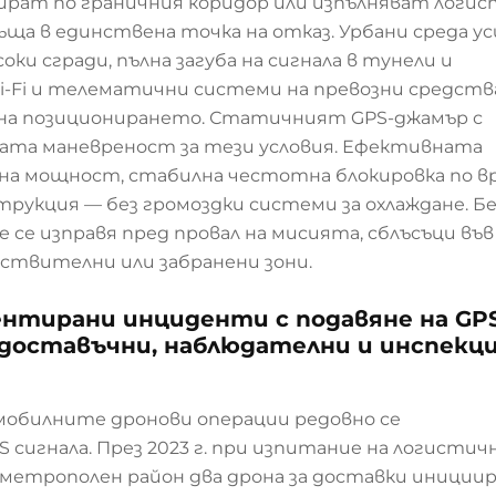
ират по граничния коридор или изпълняват логи
ръща в единствена точка на отказ. Урбани среда у
и сгради, пълна загуба на сигнала в тунели и
-Fi и телематични системи на превозни средств
а позиционирането. Статичният GPS-джамър с
та маневреност за тези условия. Ефективната
дна мощност, стабилна честотна блокировка по в
рукция — без громоздки системи за охлаждане. Бе
се изправя пред провал на мисията, сблъсъци във
вствителни или забранени зони.
ентирани инциденти с подавяне на GPS
доставъчни, наблюдателни и инспекц
обилните дронови операции редовно се
игнала. През 2023 г. при изпитание на логистич
 метрополен район два дрона за доставки инициир