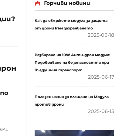
Горчиви новини
ции?
Как да свържете модула за защита
от дрони към захранването
2025-06-18
Разбиране на 10W Анти-дрон модула:
Подобряване на безопасността при
дрон
въздушния транспорт
2025-06-17
 по
Полезен начин за плащане на Модула
против дрони
2025-06-15
дали