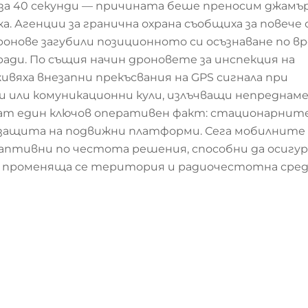
л за 40 секунди — причината беше преносим джамър
 Агенции за гранична охрана съобщиха за повече
ронове загубили позиционното си осъзнаване по вр
ради. По същия начин дроновете за инспекция на
вяха внезапни прекъсвания на GPS сигнала при
 или комуникационни кули, излъчващи непреднам
ват един ключов оперативен факт: стационарнит
 защита на подвижни платформи. Сега мобилните
аптивни по честота решения, способни да осигу
 променяща се територия и радиочестотна сред