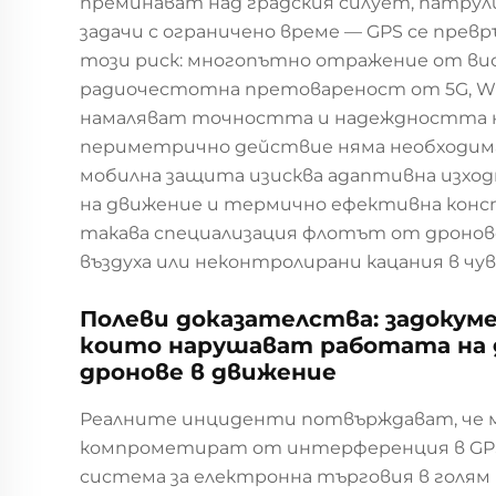
преминават над градския силует, патрул
задачи с ограничено време — GPS се прев
този риск: многопътно отражение от висок
радиочестотна претовареност от 5G, Wi
намаляват точността и надеждността н
периметрично действие няма необходима
мобилна защита изисква адаптивна изхо
на движение и термично ефективна конст
такава специализация флотът от дронове 
въздуха или неконтролирани кацания в чу
Полеви доказателства: задокум
които нарушават работата на 
дронове в движение
Реалните инциденти потвърждават, че м
компрометират от интерференция в GPS с
система за електронна търговия в голям