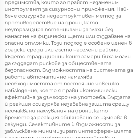
предимства, които го правят незаменим
инструмент за сигурносни приложения. Най-
вече осигурява недеструктивен метод за
противодействие на дрони, като
неутрализира потенциални заплахи без
нанасяне на физически щети или създаване на
опасни отломки. Този подход е особено ценен в
градски среди или гъсто населени райони,
където традиционни контрамери биха могли
да създадат рискове за обществената
безопасност. Възможността на системата да
работи автоматично намалява
необходимостта от постоянно човешко
наблюдение, което я прави икономически
ефективна за дългосрочна употреба. Бързата
ѝ реакция осигурява незабавна защита срещу
неочаквани нахлувания на дрони, като
времето за реакция обикновено се измерва в
секунди. Селективните ѝ възможности за
заблъскване минимизират интерференцията
с легитимни електронни устройства и