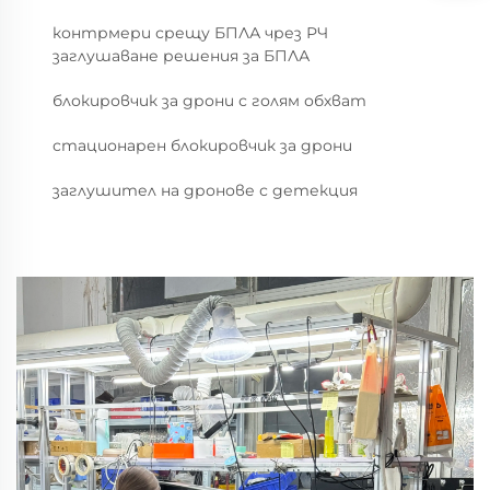
контрмери срещу БПЛА чрез РЧ
заглушаване решения за БПЛА
блокировчик за дрони с голям обхват
стационарен блокировчик за дрони
заглушител на дронове с детекция