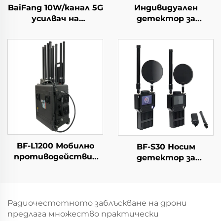
BaiFang 10W/канал 5G
Индивидуален
усилвач на
детектор за
сигналите 2G 3G 4G
откриване на
Бустер
дронове и
устройство за
ранно
предупреждаване
BF-L1200 Мобилно
BF-S30 Носим
противодействие
детектор за
срещу дронове
насочване на
дронове
Радиочестотното заблъскване на дрони
предлага множество практически