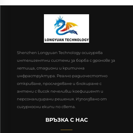
Shenzhen Longyuan Technology осигурява
интелигентни системи за борба с дронове за
летища, стадиони и критична
инфраструктура. Реално радиочестотно
откриване, проследяване и блокиране с
антени с висок печеливш коефициент и
персонализирани решения. Използвано от
сигурносни екипи по света.
ВРЪЗКА С НАС