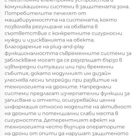
комуникационни системи в защитената зона.
Потребителите печелят от
мащабируемостта на системата, която
позволява регулиране на обхвата в
съответствие с конкретните сигурносни
нужди и изискванията на обекта.
Благодарение на plug-and-play
функционалността съвременните системи за
заблъскване могат да се разгръщат бързо в
извънредни ситуации или при временни
събития, докато модулният им дизайн
улеснява лесни ъпгрейди при развитие на
технологията на дроните. Напреднали
системи предлагат изчерпателни функции за
записване и отчети, осигурявайки ценна
информация относно моделите на активност
на дроните и потенциални слаби места в
сигурността. Детерентният ефект на
технологията често възпира операторите
на дрони от опити да нарушат защитеното