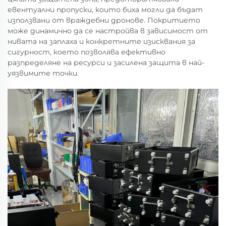
евентуални пропуски, които биха могли да бъдат
използвани от враждебни дронове. Покритието
може динамично да се настройва в зависимост от
нивата на заплаха и конкретните изисквания за
сигурност, което позволява ефективно
разпределяне на ресурси и засилена защита в най-
уязвимите точки.