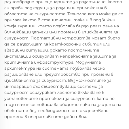
разнообразие при сценариите за разгръщане, което
ги прави подходящи за различни приложения в
областта на сигурността. Технологията може да се
прилага както в стационарни, така и в подвижни
конфигурации, което позволява бързо реагиране на
възникващи заплахи или промени в изискванията за
сигурност. Портативни устройства могат бързо
да се разгръщат за краткосрочни събития или
аварийни ситуации, докато постоянните
инсталации осигуряват непрекъсната защита за
критичната инфраструктура. Модулната
архитектура на системата позволява лесно
разширяване или преустройство при промени в
изискванията за сигурност. Възможностите за
интеграция със съществуващи системи за
сигурност осигуряват лесното включване в
установените протоколи за сигурност, като по
този начин се повишава общото ниво на защита на
обектите без необходимост от съществени
промени в оперативните действия.