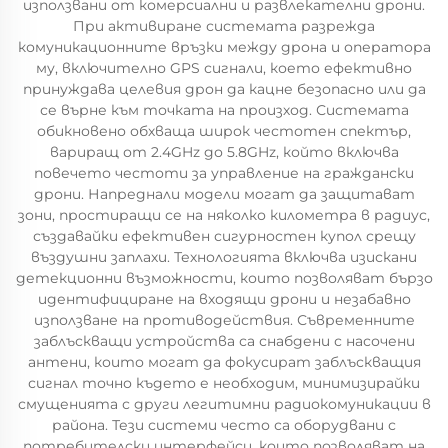
използвани от комерсиални и развлекателни дрони.
При активиране системата разрежда
комуникационните връзки между дрона и оператора
му, включително GPS сигнали, което ефективно
принуждава целевия дрон да кацне безопасно или да
се върне към точката на произход. Системата
обикновено обхваща широк честотен спектър,
вариращ от 2.4GHz до 5.8GHz, който включва
повечето честоти за управление на граждански
дрони. Напреднали модели могат да защитават
зони, простиращи се на няколко километра в радиус,
създавайки ефективен сигурностен купол срещу
въздушни заплахи. Технологията включва изискани
детекционни възможности, които позволяват бързо
идентифициране на входящи дрони и незабавно
използване на противодействия. Съвременните
заблъскващи устройства са снабдени с насочени
антени, които могат да фокусират заблъскващия
сигнал точно където е необходим, минимизирайки
смущенията с други легитимни радиокомуникации в
района. Тези системи често са оборудвани с
потребителски интерфейси, които позволяват на