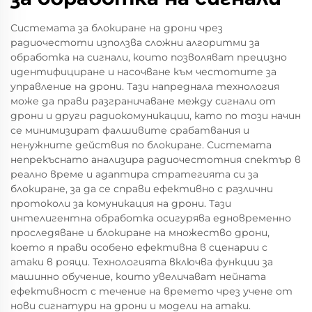
Системата за блокиране на дрони чрез
радиочестоти използва сложни алгоритми за
обработка на сигнали, които позволяват прецизно
идентифициране и насочване към честотите за
управление на дрони. Тази напреднала технология
може да прави разграничаване между сигнали от
дрони и други радиокомуникации, като по този начин
се минимизират фалшивите срабатвания и
ненужните действия по блокиране. Системата
непрекъснато анализира радиочестотния спектър в
реално време и адаптира стратегията си за
блокиране, за да се справи ефективно с различни
протоколи за комуникация на дрони. Тази
интелигентна обработка осигурява едновременно
проследяване и блокиране на множество дрони,
което я прави особено ефективна в сценарии с
атаки в рояци. Технологията включва функции за
машинно обучение, които увеличават нейната
ефективност с течение на времето чрез учене от
нови сигнатури на дрони и модели на атаки.