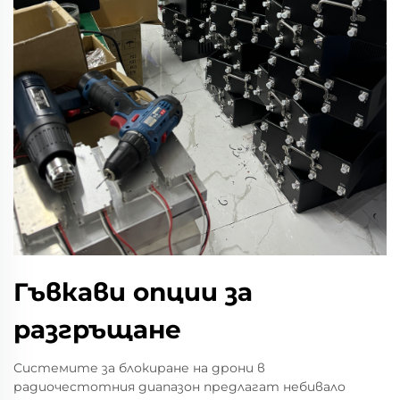
Гъвкави опции за
разгръщане
Системите за блокиране на дрони в
радиочестотния диапазон предлагат небивало