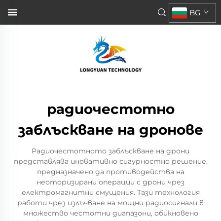
BG
радиочестотно
заблъскване на дронове
Радиочестотното заблъскване на дрони
представлява иновативно сигурностно решение,
предназначено да противодейства на
неоторизирани операции с дрони чрез
електромагнитни смущения. Тази технология
работи чрез излъчване на мощни радиосигнали в
множество честотни диапазони, обикновено