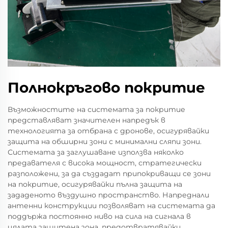
Полнокръгово покритие
Възможностите на системата за покритие
представляват значителен напредък в
технологията за отбрана с дронове, осигурявайки
защита на обширни зони с минимални сляпи зони.
Системата за заглушаване използва няколко
предавателя с висока мощност, стратегически
разположени, за да създадат припокриващи се зони
на покритие, осигурявайки пълна защита на
зададеното въздушно пространство. Напреднали
антенни конструкции позволяват на системата да
поддържа постоянно ниво на сила на сигнала в
цялата защитена зона, предотвратявайки