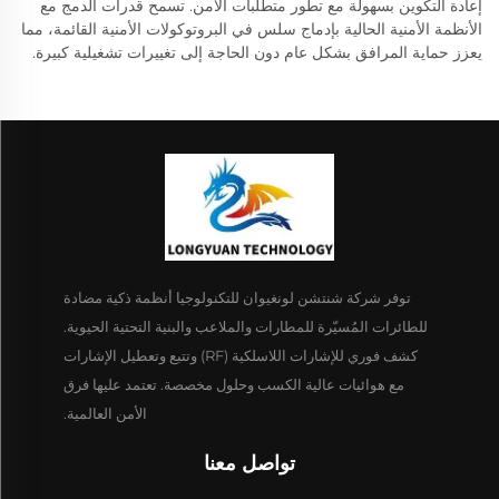
إعادة التكوين بسهولة مع تطور متطلبات الأمن. تسمح قدرات الدمج مع
الأنظمة الأمنية الحالية بإدماج سلس في البروتوكولات الأمنية القائمة، مما
يعزز حماية المرافق بشكل عام دون الحاجة إلى تغييرات تشغيلية كبيرة.
توفر شركة شنتشن لونغيوان للتكنولوجيا أنظمة ذكية مضادة
للطائرات المُسيّرة للمطارات والملاعب والبنية التحتية الحيوية.
كشف فوري للإشارات اللاسلكية (RF) وتتبع وتعطيل الإشارات
مع هوائيات عالية الكسب وحلول مخصصة. تعتمد عليها فرق
الأمن العالمية.
تواصل معنا