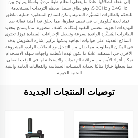
إلى نقطة انطلاقها. عادةً ما يغطي النظام طيفًا تردديًا واسعًا يتراوح بين
2.4GHz و 5.8GHz، وهو نطاق يشمل معظم الترددات المستخدمة
للتحكم بالطائرات المُسيَّرة المدنية. يمكن للنماذج المتطورة حماية مناطق
تمتد لعدة كيلومترات في نصف قطرها، مما يخلق قبة أمنية فعالة ضد
التهديدات الجوية. تتضمن التقنية إمكانات كشف متطورة، مما يسمح بتحديد
الطائرات المُسيَّرة الوافدة بسرعة وتفعيل الإجراءات المضادة فورًا. تحتوي
النماذج الحديثة على هوائيات اتجاهية يمكنها تركيز إشارة التشويش بدقة
في المكان المطلوب، مما يقلل من التدخل مع اتصالات الراديو المشروعة
الأخرى في المنطقة. عادةً ما تكون لهذه الأنظمة واجهات سهلة الاستخدام
تمكن أفراد الأمن من مراقبة التهديدات والاستجابة لها في الوقت الفعلي،
مما يجعلها خيارًا مثاليًا لحماية المنشآت الحساسة والفعاليات العامة والبنية
التحتية الحيوية.
توصيات المنتجات الجديدة