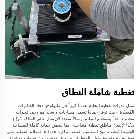
تغطية شاملة النطاق
تمثل قدرات تغطية النظام تقدماً كبيراً في تكنولوجيا دفاع الطائرات
المُسيَّرة، حيث توفر حمايةً تشمل مساحات واسعة مع وجود فجوات
محدودة جداً. يستخدم النظام إرسالاً متعدد الإرسال عالي الطاقة مُوزَّع
بذكاءً لإنشاء مناطق تغطية متداخلة، مما يضمن حماية كاملة للمساحة
الجوية المُحددة. تتيح التصاميم المتقدمة للantenna للنظام الحفاظ على
قوة إشارة متسقة طوال المنطقة المحمية، ومنع حدوث فجوات محتملة