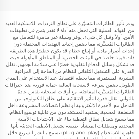
L1200
المحدد BF-S30
يوفر تأثير الطائرات المُسيَّرة على نطاق الترددات اللاسلكية العديد
من الفوائد العملية التي تجعل منه أداة لا تقدر بثمن في تطبيقات
الأمن. أولاً وقبل كل شيء، يوفر وسيلة غير مدمرة للتعامل مع
الطائرات المُسيَّرة، مما يضمن إحباط التهديدات المحتملة دون
إحداث أضرار مادية أو إنتاج حطام قد يكون خطيرًا. هذه الطريقة
ذات قيمة خاصة في البيئات الحضرية أو المناطق المأهولة حيث
قد تشكل وسائل الدفاع التقليدية خطرًا على سلامة الجمهور. تقلل
القدرة على التشغيل التلقائي للنظام من الحاجة إلى المراقبة
البشرية المستمرة، مما يجعله اقتصاديًا عند الاستخدام على المدى
الطويل. تضمن سرعة الاستجابة العالية حماية فورية ضد اختراقات
الطائرات المُسيَّرة المفاجئة، مع أوقات استجابة تقاس عادةً
بالثواني. تقلل قدرة التأثير الانتقائية على نطاق التكنولوجيا من
التدخل مع الأجهزة الإلكترونية أو نظم الاتصالات المشروعة داخل
المنطقة المحمية. يستفيد المستخدمون من قابلية توسيع النظام،
مما يسمح بتعديل نطاق التغطية بناءً على الاحتياجات الأمنية
المحددة ومتطلبات المنشأة. طبيعة تشغيل الأنظمة الحديثة بأنها
جاهزة للاستخدام (plug-and-play) تسمح بالنشر السريع خلال